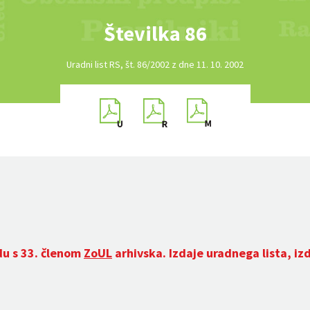
Številka 86
Uradni list RS, št. 86/2002 z dne 11. 10. 2002
du s 33. členom
ZoUL
arhivska. Izdaje uradnega lista, iz