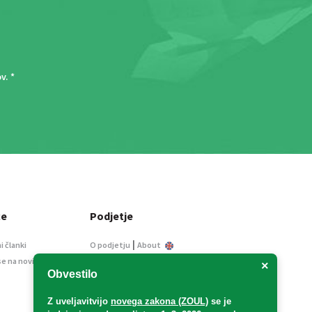
ov
. *
ce
Podjetje
|
i članki
O podjetju
About
se na novice
Kontakt
×
Obvestilo
Informacije javnega
značaja
Z uveljavitvijo
novega zakona (ZOUL)
se je
Oglaševanje