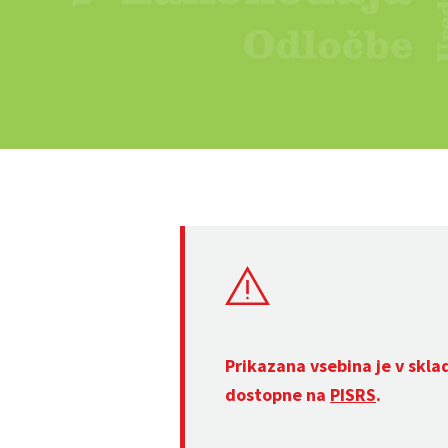
Prikazana vsebina je v skla
dostopne na
PISRS
.