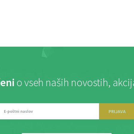
eni
o vseh naših novostih, akci
PRIJAVA