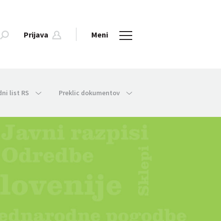
Prijava
Meni
dni list RS
Preklic dokumentov