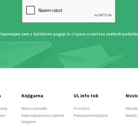
Seznanjen sem s
Splošnimi pogoji
in z
Izjavo o varstvu osebnih podatk
a
Knjigarna
UL info tok
Novi
vanja
Novo v ponudbi
O storitvi
Aktualn
meri
Kako nakupovati v spletni
Preizkusi brezplačno
Naroči 
knjigarni