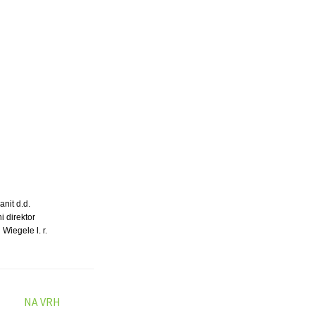
anit d.d.
i direktor
Wiegele l. r.
NA VRH