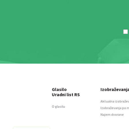
Glasilo
Izobraževanj
Uradni list RS
Aktualna izobraže
O glasilu
Izobraževanja po 
Najem dvorane