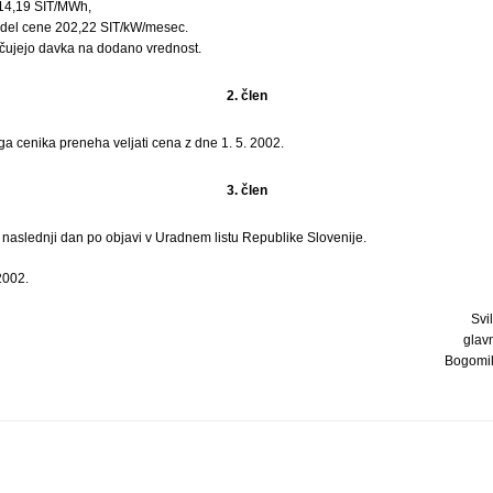
014,19 SIT/MWh,
i del cene 202,22 SIT/kW/mesec.
čujejo davka na dodano vrednost.
2. člen
ga cenika preneha veljati cena z dne 1. 5. 2002.
3. člen
i naslednji dan po objavi v Uradnem listu Republike Slovenije.
2002.
Svil
glavn
Bogomil 