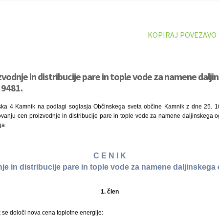
KOPIRAJ POVEZAVO
vodnje in distribucije pare in tople vode za namene dalji
 9481.
arska 4 Kamnik na podlagi soglasja Občinskega sveta občine Kamnik z dne 25. 1
vanju cen proizvodnje in distribucije pare in tople vode za namene daljinskega o
ja
C E N I K
je in distribucije pare in tople vode za namene daljinskega
1. člen
k se določi nova cena toplotne energije: