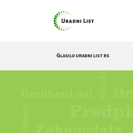
G
LASILO URADNI LIST RS