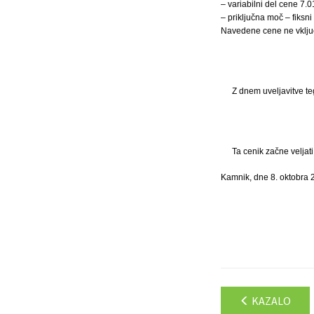
– variabilni del cene 7.
– priključna moč – fiksn
Navedene cene ne vklju
Z dnem uveljavitve te
Ta cenik začne veljat
Kamnik, dne 8. oktobra 
KAZALO