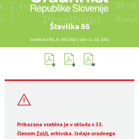
Številka 86
Uradni list RS, št. 86/2002 z dne 11. 10. 2002
Prikazana vsebina je v skladu s 33.
členom
ZoUL
arhivska. Izdaje uradnega