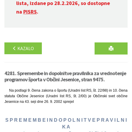
lista, izdane po 28.2.2026, so dostopne
na
PISRS
.
KAZALO
4281. Spremembe in dopolnitve pravilnika za vrednotenje
programov športa v Občini Jesenice, stran 9475.
Na podlagi 9. člena zakona o športu (Uradni list RS, št. 22/98) in 10. člena
statuta Občine Jesenice (Uradni list RS, št. 2/00) je Občinski svet občine
Jesenice na 43. seji dne 26. 9. 2002 sprejel
S P R E M E M B E I N D O P O L N I T V E P R A V I L N I
K A