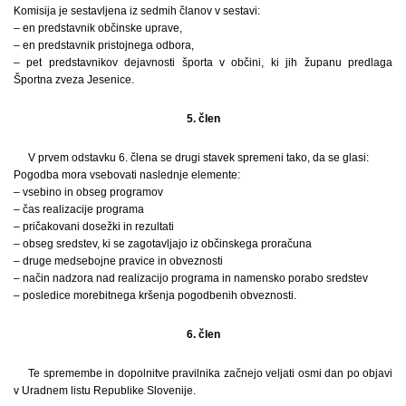
Komisija je sestavljena iz sedmih članov v sestavi:
– en predstavnik občinske uprave,
– en predstavnik pristojnega odbora,
– pet predstavnikov dejavnosti športa v občini, ki jih županu predlaga
Športna zveza Jesenice.
5. člen
V prvem odstavku 6. člena se drugi stavek spremeni tako, da se glasi:
Pogodba mora vsebovati naslednje elemente:
– vsebino in obseg programov
– čas realizacije programa
– pričakovani dosežki in rezultati
– obseg sredstev, ki se zagotavljajo iz občinskega proračuna
– druge medsebojne pravice in obveznosti
– način nadzora nad realizacijo programa in namensko porabo sredstev
– posledice morebitnega kršenja pogodbenih obveznosti.
6. člen
Te spremembe in dopolnitve pravilnika začnejo veljati osmi dan po objavi
v Uradnem listu Republike Slovenije.