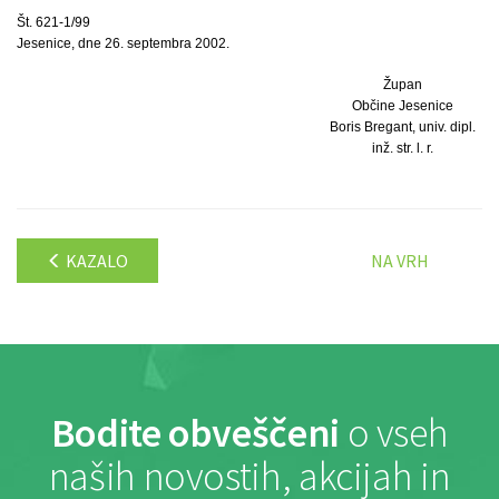
Št. 621-1/99
Jesenice, dne 26. septembra 2002.
Župan
Občine Jesenice
Boris Bregant, univ. dipl.
inž. str. l. r.
KAZALO
NA VRH
Bodite obveščeni
o vseh
naših novostih, akcijah in