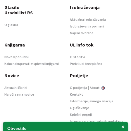
Glasilo
Izobraževanja
Uradni list RS
Aktualna izobraževanja
O glasilu
Izobraževanja po meri
Najem dvorane
Knjigarna
UL info tok
Novo v ponudbi
O storitvi
Kako nakupovati v spletni knjigarni
Preizkusi brezplačno
Novice
Podjetje
|
Aktualni članki
O podjetju
About
Naroči se na novice
Kontakt
Informacije javnega značaja
Oglaševanje
Splošni pogoji
Izjava o varstvu osebnih podatkov
×
E-dražbe
Obvestilo