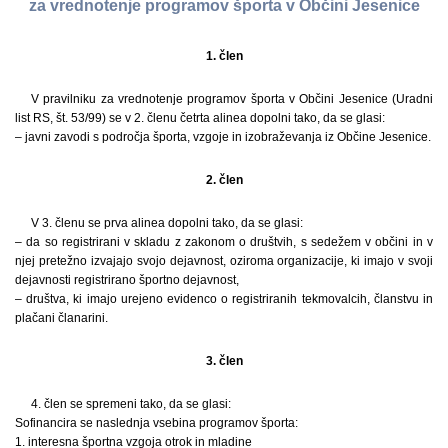
za vrednotenje programov športa v Občini Jesenice
1. člen
V pravilniku za vrednotenje programov športa v Občini Jesenice (Uradni
list RS, št. 53/99) se v 2. členu četrta alinea dopolni tako, da se glasi:
– javni zavodi s področja športa, vzgoje in izobraževanja iz Občine Jesenice.
2. člen
V 3. členu se prva alinea dopolni tako, da se glasi:
– da so registrirani v skladu z zakonom o društvih, s sedežem v občini in v
njej pretežno izvajajo svojo dejavnost, oziroma organizacije, ki imajo v svoji
dejavnosti registrirano športno dejavnost,
– društva, ki imajo urejeno evidenco o registriranih tekmovalcih, članstvu in
plačani članarini.
3. člen
4. člen se spremeni tako, da se glasi:
Sofinancira se naslednja vsebina programov športa:
1. interesna športna vzgoja otrok in mladine