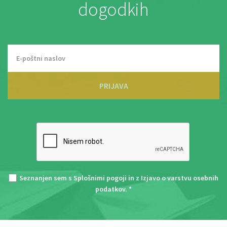
dogodkih
PRIJAVA
Seznanjen sem s
Splošnimi pogoji
in z
Izjavo o varstvu osebnih
podatkov
. *