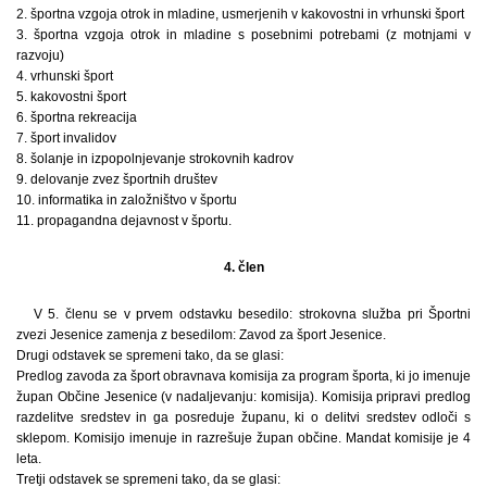
2. športna vzgoja otrok in mladine, usmerjenih v kakovostni in vrhunski šport
3. športna vzgoja otrok in mladine s posebnimi potrebami (z motnjami v
razvoju)
4. vrhunski šport
5. kakovostni šport
6. športna rekreacija
7. šport invalidov
8. šolanje in izpopolnjevanje strokovnih kadrov
9. delovanje zvez športnih društev
10. informatika in založništvo v športu
11. propagandna dejavnost v športu.
4. člen
V 5. členu se v prvem odstavku besedilo: strokovna služba pri Športni
zvezi Jesenice zamenja z besedilom: Zavod za šport Jesenice.
Drugi odstavek se spremeni tako, da se glasi:
Predlog zavoda za šport obravnava komisija za program športa, ki jo imenuje
župan Občine Jesenice (v nadaljevanju: komisija). Komisija pripravi predlog
razdelitve sredstev in ga posreduje županu, ki o delitvi sredstev odloči s
sklepom. Komisijo imenuje in razrešuje župan občine. Mandat komisije je 4
leta.
Tretji odstavek se spremeni tako, da se glasi: