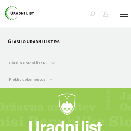
G
LASILO URADNI LIST RS
Glasilo Uradni list RS
Preklic dokumentov