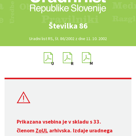
Številka 86
Uradni list RS, št. 86/2002 z dne 11. 10. 2002
Prikazana vsebina je v skladu s 33.
členom
ZoUL
arhivska. Izdaje uradnega