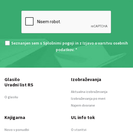
Seznanjen sem s
Splošnimi pogoji
in z
Izjavo o varstvu osebnih
podatkov
. *
Glasilo
Izobraževanja
Uradni list RS
Aktualna izobraževanja
O glasilu
Izobraževanja po meri
Najem dvorane
Knjigarna
UL info tok
Novo v ponudbi
O storitvi