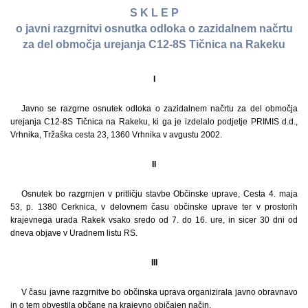
S K L E P
o javni razgrnitvi osnutka odloka o zazidalnem načrtu
za del območja urejanja C12-8S Tičnica na Rakeku
I
Javno se razgrne osnutek odloka o zazidalnem načrtu za del območja
urejanja C12-8S Tičnica na Rakeku, ki ga je izdelalo podjetje PRIMIS d.d.,
Vrhnika, Tržaška cesta 23, 1360 Vrhnika v avgustu 2002.
II
Osnutek bo razgrnjen v pritličju stavbe Občinske uprave, Cesta 4. maja
53, p. 1380 Cerknica, v delovnem času občinske uprave ter v prostorih
krajevnega urada Rakek vsako sredo od 7. do 16. ure, in sicer 30 dni od
dneva objave v Uradnem listu RS.
III
V času javne razgrnitve bo občinska uprava organizirala javno obravnavo
in o tem obvestila občane na krajevno običajen način.