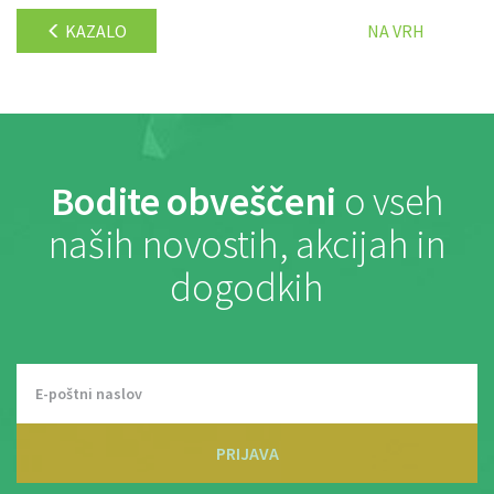
KAZALO
NA VRH
Bodite obveščeni
o vseh
naših novostih, akcijah in
dogodkih
PRIJAVA