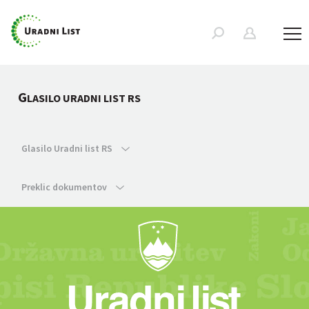
G
LASILO URADNI LIST RS
Glasilo Uradni list RS
Preklic dokumentov