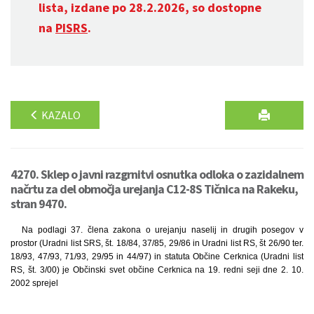
lista, izdane po 28.2.2026, so dostopne
na
PISRS
.
KAZALO
4270. Sklep o javni razgrnitvi osnutka odloka o zazidalnem
načrtu za del območja urejanja C12-8S Tičnica na Rakeku,
stran 9470.
Na podlagi 37. člena zakona o urejanju naselij in drugih posegov v
prostor (Uradni list SRS, št. 18/84, 37/85, 29/86 in Uradni list RS, št 26/90 ter.
18/93, 47/93, 71/93, 29/95 in 44/97) in statuta Občine Cerknica (Uradni list
RS, št. 3/00) je Občinski svet občine Cerknica na 19. redni seji dne 2. 10.
2002 sprejel