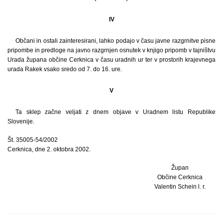
IV
Občani in ostali zainteresirani, lahko podajo v času javne razgrnitve pisne
pripombe in predloge na javno razgrnjen osnutek v knjigo pripomb v tajništvu
Urada župana občine Cerknica v času uradnih ur ter v prostorih krajevnega
urada Rakek vsako sredo od 7. do 16. ure.
V
Ta sklep začne veljati z dnem objave v Uradnem listu Republike
Slovenije.
Št. 35005-54/2002
Cerknica, dne 2. oktobra 2002.
Župan
Občine Cerknica
Valentin Schein l. r.