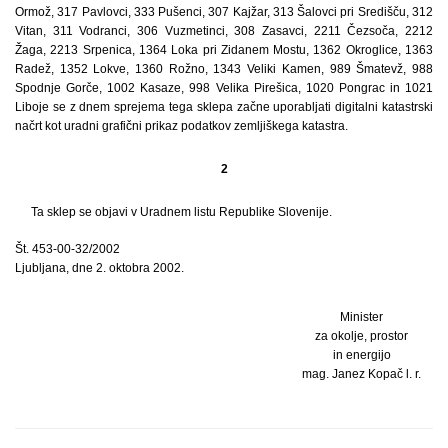
Ormož, 317 Pavlovci, 333 Pušenci, 307 Kajžar, 313 Šalovci pri Središču, 312
Vitan, 311 Vodranci, 306 Vuzmetinci, 308 Zasavci, 2211 Čezsoča, 2212
Žaga, 2213 Srpenica, 1364 Loka pri Zidanem Mostu, 1362 Okroglice, 1363
Radež, 1352 Lokve, 1360 Rožno, 1343 Veliki Kamen, 989 Šmatevž, 988
Spodnje Gorče, 1002 Kasaze, 998 Velika Pirešica, 1020 Pongrac in 1021
Liboje se z dnem sprejema tega sklepa začne uporabljati digitalni katastrski
načrt kot uradni grafični prikaz podatkov zemljiškega katastra.
2
Ta sklep se objavi v Uradnem listu Republike Slovenije.
Št. 453-00-32/2002
Ljubljana, dne 2. oktobra 2002.
Minister
za okolje, prostor
in energijo
mag. Janez Kopač l. r.