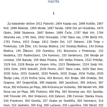
načrta
1
Za katastrske občine 1912 Palovče, 1904 Kaplja vas, 1899 Košiše, 1907
Križ, 1898 Mekinje, 1905 Moste, 1897 Nevlje, 1856 Dol pri Hrastniku, 1870
Ojstro, 2688 Studence, 2687 Boben, 1869 Čeče, 1787 Mali Vrh, 1784
Stranska vas, 1785 Sela, 2642 Grosuplje, 1782 Stara vas, 1780 Blečji Vrh,
1781 Polica, 1815 Draga, 1812 Dedni Dol, 137 Odranci, 138 Trnje v
Prekmurju, 139 Žižki, 141 Gornja Bistrica, 142 Srednja Bistrica, 143 Dolnja
Bistrica, 145 Žitkovci, 150 Gomilica, 151 Brezovica v Prekmurju, 152
Nedelica, 153 Radmožanci, 154 Kamovci, 155 Genterovci, 156 Mostje pri
Lendavi, 158 Banuta, 159 Mala Polana, 160 Velika Polana, 1522 Pribišje,
1529 Kot, 1528 Brezje pri Vinjem Vrhu, 1523 Štrekljevec, 1524 Sodji Vrh,
1502 Dole, 1503 Sekuliči, 2026 Pevno, 2027 Stara Loka, 2029 Stari dvor,
2030 Suha, 2031 Godešič, 2032 Reteče, 2033 Draga, 2034 Puštal, 2035
Škofja Loka, 2133 Križna Gora, 403 Borovci, 401 Brstje, 368 Drstelja, 391
Grajena, 367 Grajenščak, 395 Hajdoše, 369 Janežovci, 365 Jiršovci, 387
Kicar, 392 Krčevina pri Ptuju, 366 Krčevina pri Vurberku, 390 Mestni Vrh, 389
Nova vas pri Ptuju, 385 Podvinci, 400 Ptuj, 393 Slovenja vas, 401 Spuhlja,
348 Trnovski Vrh, 364 Vintarovci, 418 Zabovci, 296 Cerovec Stanka Vraza,
334 Frankovci, 304 Gomila, 337 Grabe pri Središču, 303 Hermanci, 314
Hum, 310 Jastrebci, 305 Kog, 309 Lačaves, 335 Loperšice, 336 Obrež, 332