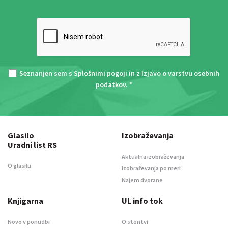
Seznanjen sem s
Splošnimi pogoji
in z
Izjavo o varstvu osebnih
podatkov
. *
Glasilo
Izobraževanja
Uradni list RS
Aktualna izobraževanja
O glasilu
Izobraževanja po meri
Najem dvorane
Knjigarna
UL info tok
Novo v ponudbi
O storitvi