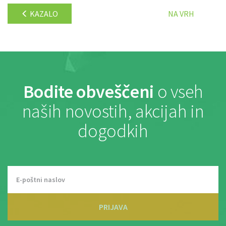
KAZALO
NA VRH
Bodite obveščeni
o vseh
naših novostih, akcijah in
dogodkih
PRIJAVA