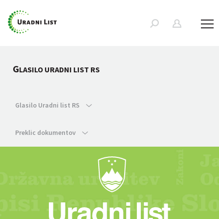
G
LASILO URADNI LIST RS
Glasilo Uradni list RS
Preklic dokumentov