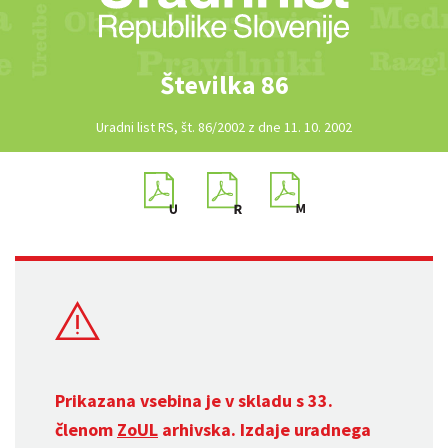
Številka 86
Uradni list RS, št. 86/2002 z dne 11. 10. 2002
Prikazana vsebina je v skladu s 33.
členom
ZoUL
arhivska. Izdaje uradnega