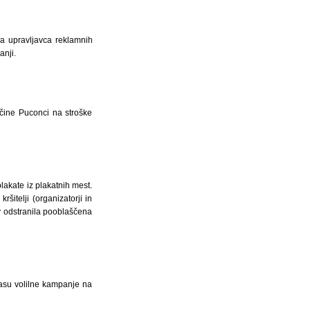
ma upravljavca reklamnih
anji.
čine Puconci na stroške
lakate iz plakatnih mest.
šitelji (organizatorji in
v odstranila pooblaščena
času volilne kampanje na