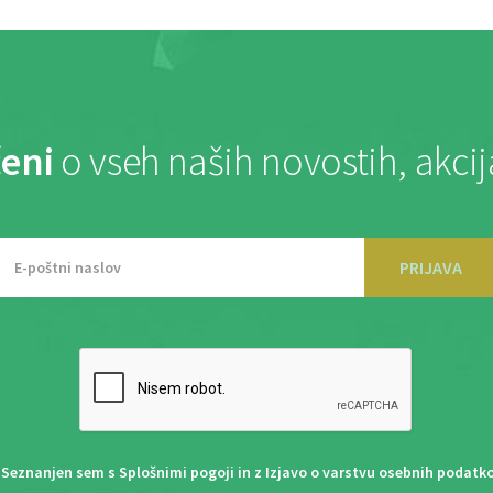
eni
o vseh naših novostih, akci
PRIJAVA
Seznanjen sem s
Splošnimi pogoji
in z
Izjavo o varstvu osebnih podatk