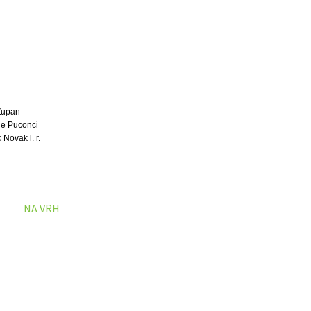
Župan
e Puconci
 Novak l. r.
NA VRH