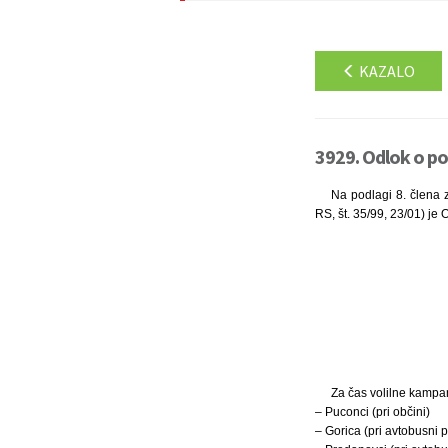
KAZALO
3929. Odlok o pog
Na podlagi 8. člena z
RS, št. 35/99, 23/01) je 
Za čas volilne kampa
– Puconci (pri občini)
– Gorica (pri avtobusni p