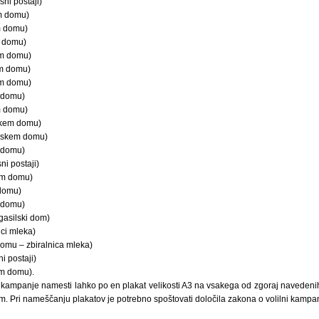
ni postaji)
em domu)
m domu)
m domu)
em domu)
em domu)
em domu)
m domu)
m domu)
skem domu)
ilskem domu)
 domu)
ni postaji)
em domu)
 domu)
m domu)
 gasilski dom)
ici mleka)
domu – zbiralnica mleka)
i postaji)
em domu).
e kampanje namesti lahko po en plakat velikosti A3 na vsakega od zgoraj navedenih
 Pri nameščanju plakatov je potrebno spoštovati določila zakona o volilni kampan