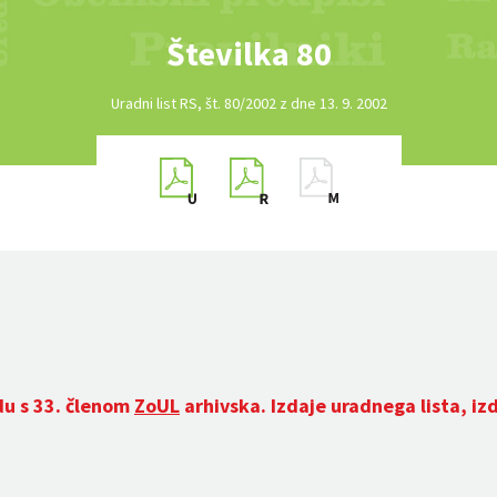
Številka 80
Uradni list RS, št. 80/2002 z dne 13. 9. 2002
du s 33. členom
ZoUL
arhivska. Izdaje uradnega lista, iz