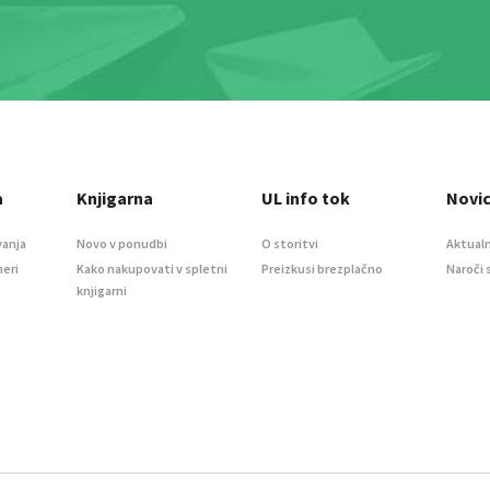
a
Knjigarna
UL info tok
Novi
vanja
Novo v ponudbi
O storitvi
Aktualn
meri
Kako nakupovati v spletni
Preizkusi brezplačno
Naroči 
knjigarni