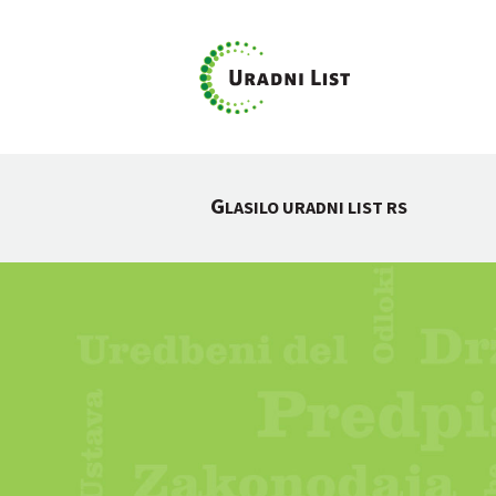
G
LASILO URADNI LIST RS