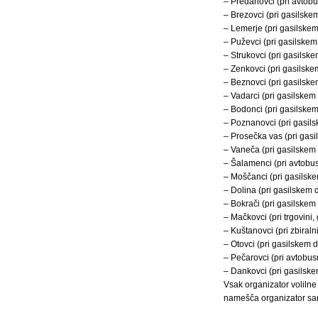
– Predanovci (pri avtobus
– Brezovci (pri gasilsk
– Lemerje (pri gasilske
– Puževci (pri gasilske
– Strukovci (pri gasilsk
– Zenkovci (pri gasilsk
– Beznovci (pri gasilsk
– Vadarci (pri gasilske
– Bodonci (pri gasilske
– Poznanovci (pri gasil
– Prosečka vas (pri gas
– Vaneča (pri gasilskem
– Šalamenci (pri avtobus
– Moščanci (pri gasilsk
– Dolina (pri gasilskem
– Bokrači (pri gasilske
– Mačkovci (pri trgovini,
– Kuštanovci (pri zbiraln
– Otovci (pri gasilskem 
– Pečarovci (pri avtobusn
– Dankovci (pri gasilsk
Vsak organizator voliln
namešča organizator sam.