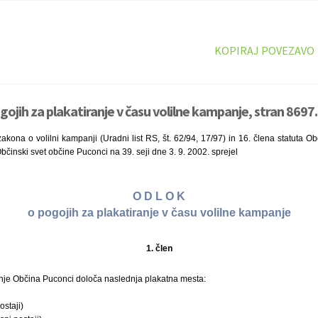
KOPIRAJ POVEZAVO
ojih za plakatiranje v času volilne kampanje, stran 8697.
akona o volilni kampanji (Uradni list RS, št. 62/94, 17/97) in 16. člena statuta Ob
Občinski svet občine Puconci na 39. seji dne 3. 9. 2002. sprejel
O D L O K
o pogojih za plakatiranje v času volilne kampanje
1. člen
nje Občina Puconci določa naslednja plakatna mesta:
ostaji)