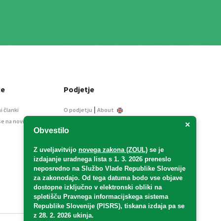
ce
Podjetje
|
i članki
O podjetju
About
se na novice
Kontakt
×
Obvestilo
Informacije javnega
značaja
Z uveljavitvijo
novega zakona (ZOUL)
se je
Oglaševanje
izdajanje uradnega lista s 1. 3. 2026 preneslo
Splošni pogoji
neposredno
na Službo Vlade Republike Slovenije
Izjava o varstvu osebnih
za zakonodajo
. Od tega datuma bodo vse objave
podatkov
dostopne izključno v elektronski obliki na
spletišču Pravnega informacijskega sistema
E-dražbe
Republike Slovenije (PISRS), tiskana izdaja pa se
z 28. 2. 2026 ukinja.