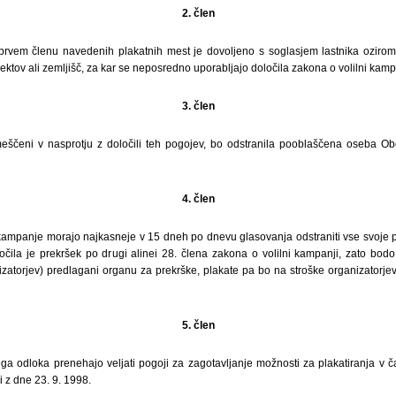
2. člen
 prvem členu navedenih plakatnih mest je dovoljeno s soglasjem lastnika oziro
jektov ali zemljišč, za kar se neposredno uporabljajo določila zakona o volilni kamp
3. člen
eščeni v nasprotju z določili teh pogojev, bo odstranila pooblaščena oseba Ob
4. člen
 kampanje morajo najkasneje v 15 dneh po dnevu glasovanja odstraniti vse svoje p
ila je prekršek po drugi alinei 28. člena zakona o volilni kampanji, zato bodo kr
atorjev) predlagani organu za prekrške, plakate pa bo na stroške organizatorje
5. člen
ega odloka prenehajo veljati pogoji za zagotavljanje možnosti za plakatiranja v 
z dne 23. 9. 1998.