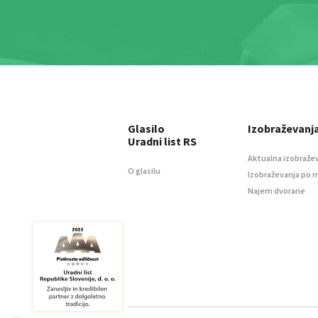
Glasilo
Izobraževanj
Uradni list RS
Aktualna izobraže
O glasilu
Izobraževanja po 
Najem dvorane