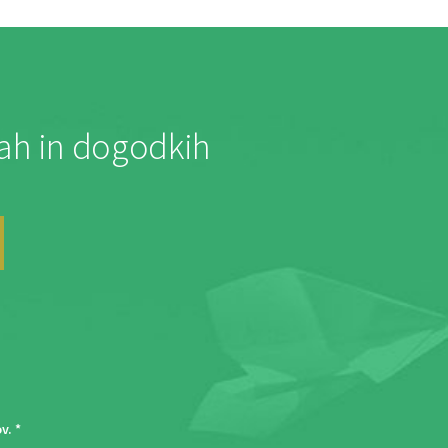
jah in dogodkih
ov
. *