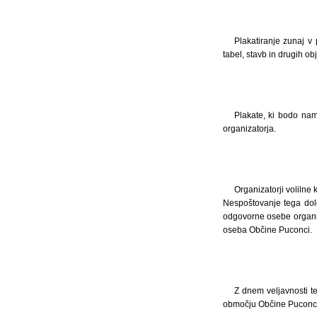
Plakatiranje zunaj v
tabel, stavb in drugih ob
Plakate, ki bodo nam
organizatorja.
Organizatorji volilne
Nespoštovanje tega določ
odgovorne osebe organiz
oseba Občine Puconci.
Z dnem veljavnosti t
območju Občine Puconci 