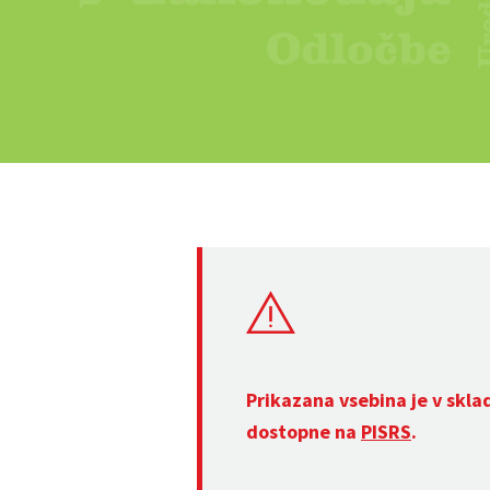
Prikazana vsebina je v skla
dostopne na
PISRS
.