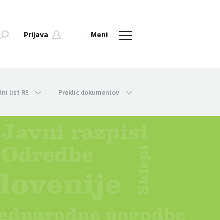
Prijava
Meni
dni list RS
Preklic dokumentov