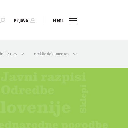
Prijava
Meni
dni list RS
Preklic dokumentov