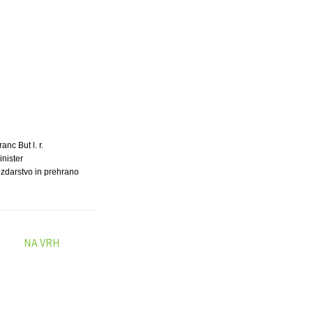
anc But l. r.
inister
ozdarstvo in prehrano
NA VRH