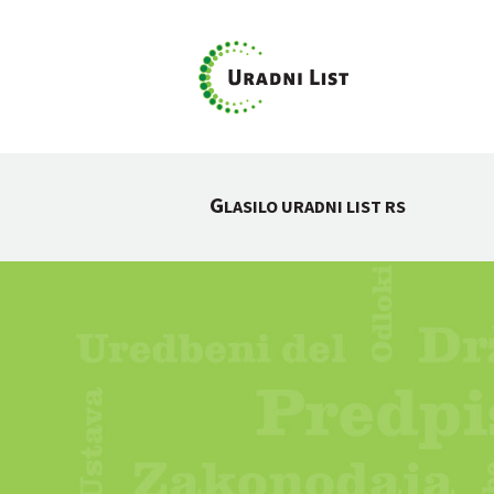
G
LASILO URADNI LIST RS