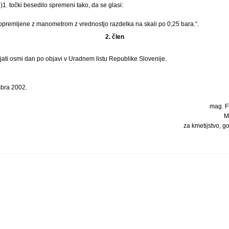
)1. točki besedilo spremeni tako, da se glasi:
opremljene z manometrom z vrednostjo razdelka na skali po 0,25 bara.“.
2. člen
ljati osmi dan po objavi v Uradnem listu Republike Slovenije.
mbra 2002.
mag. Fr
M
za kmetijstvo, g