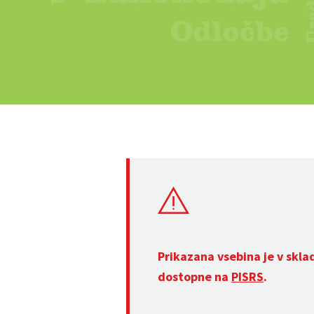
Prikazana vsebina je v skla
dostopne na
PISRS
.