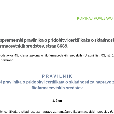
KOPIRAJ POVEZAVO
 spremembi pravilnika o pridobitvi certifikata o skladnos
rmacevtskih sredstev, stran 8689.
odstavka 45. člena zakona o fitofarmacevtskih sredstvih (Uradni list RS, št. 1
n prehrano
P R A V I L N I K
pravilnika o pridobitvi certifikata o skladnosti za naprave
fitofarmacevtskih sredstev
1. člen
tvi certifikata o skladnosti za naprave za nanašanje fitofarmacevtskih sredstev (Ur