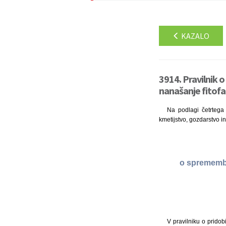
KAZALO
3914. Pravilnik o
nanašanje fitofa
Na podlagi četrtega 
kmetijstvo, gozdarstvo i
o spremembi 
V pravilniku o pridobi