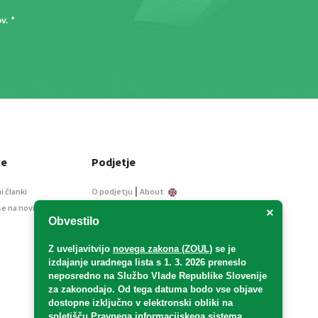
ov
. *
ce
Podjetje
|
i članki
O podjetju
About
se na novice
Kontakt
×
Obvestilo
Informacije javnega
značaja
Z uveljavitvijo
novega zakona (ZOUL)
se je
Oglaševanje
izdajanje uradnega lista s 1. 3. 2026 preneslo
Splošni pogoji
neposredno
na Službo Vlade Republike Slovenije
Izjava o varstvu osebnih
za zakonodajo
. Od tega datuma bodo vse objave
podatkov
dostopne izključno v elektronski obliki na
spletišču Pravnega informacijskega sistema
E-dražbe