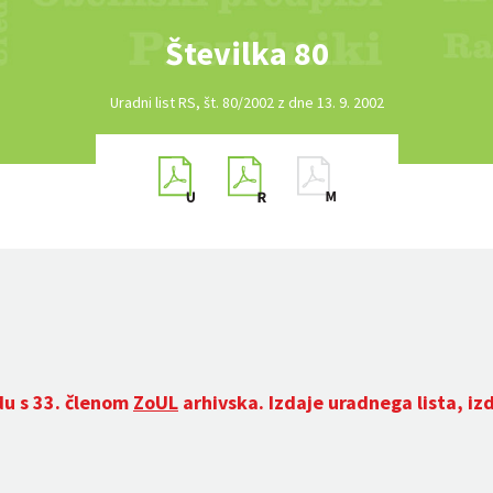
Številka 80
Uradni list RS, št. 80/2002 z dne 13. 9. 2002
du s 33. členom
ZoUL
arhivska. Izdaje uradnega lista, iz