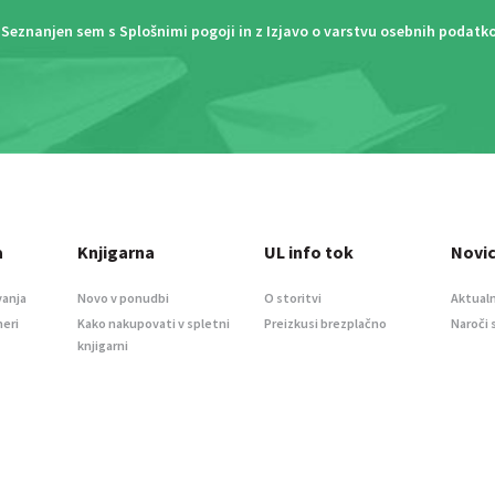
Seznanjen sem s
Splošnimi pogoji
in z
Izjavo o varstvu osebnih podatk
a
Knjigarna
UL info tok
Novi
vanja
Novo v ponudbi
O storitvi
Aktualn
meri
Kako nakupovati v spletni
Preizkusi brezplačno
Naroči 
knjigarni