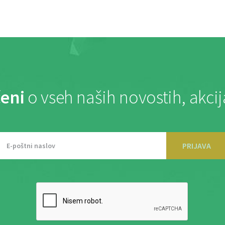
eni
o vseh naših novostih, akci
PRIJAVA