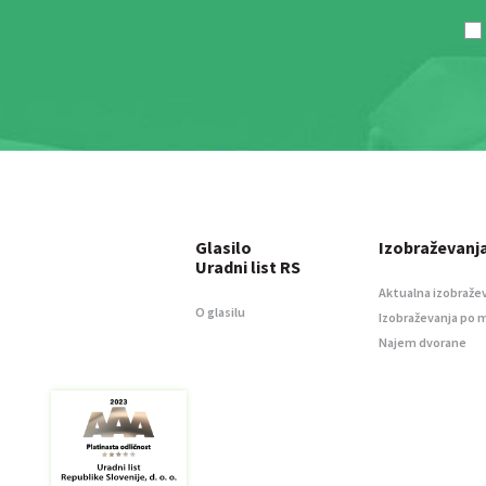
Glasilo
Izobraževanj
Uradni list RS
Aktualna izobraže
O glasilu
Izobraževanja po 
Najem dvorane