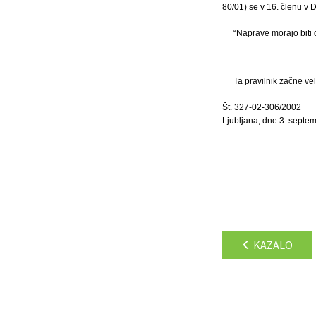
80/01) se v 16. členu v D
“Naprave morajo biti 
Ta pravilnik začne ve
Št. 327-02-306/2002
Ljubljana, dne 3. septe
KAZALO