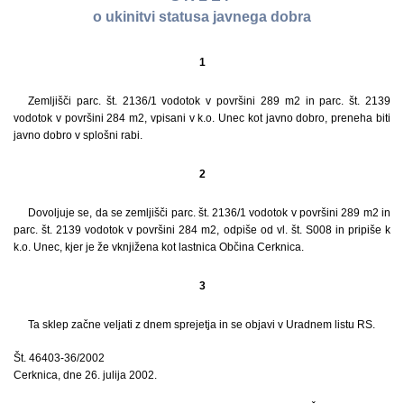
o ukinitvi statusa javnega dobra
1
Zemljišči parc. št. 2136/1 vodotok v površini 289 m2 in parc. št. 2139
vodotok v površini 284 m2, vpisani v k.o. Unec kot javno dobro, preneha biti
javno dobro v splošni rabi.
2
Dovoljuje se, da se zemljišči parc. št. 2136/1 vodotok v površini 289 m2 in
parc. št. 2139 vodotok v površini 284 m2, odpiše od vl. št. S008 in pripiše k
k.o. Unec, kjer je že vknjižena kot lastnica Občina Cerknica.
3
Ta sklep začne veljati z dnem sprejetja in se objavi v Uradnem listu RS.
Št. 46403-36/2002
Cerknica, dne 26. julija 2002.