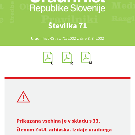
Številka 71
Uradni list RS, št. 71/2002 z dne 8. 8. 2002
Prikazana vsebina je v skladu s 33.
členom
ZoUL
arhivska. Izdaje uradnega