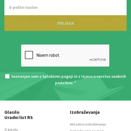
PRIJAVA
Seznanjen sem s
Splošnimi pogoji
in z
Izjavo o varstvu osebnih
podatkov
. *
Glasilo
Izobraževanja
Uradni list RS
Aktualna izobraževanja
O glasilu
Izobraževanja po meri