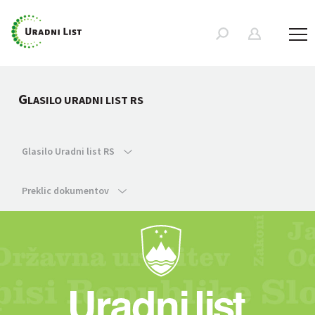
G
LASILO URADNI LIST RS
Glasilo Uradni list RS
Preklic dokumentov