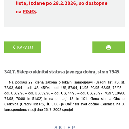
lista, izdane po 28.2.2026, so dostopne
na
PISRS
.
KAZALO
3417. Sklep o ukinitvi statusa javnega dobra, stran 7945.
Na podlagi 29. člena zakona o lokalni samoupravi (Uradni list RS, št.
72/93, 6/94 – odl. US, 45/94 – odl. US, 57/94, 14/95, 20/95, 63/95, 73/95 –
odl. US, 9/96 – odl. US, 39/96 – odl. US, 44/96 – odl. US, 26/97, 70/97, 10/98,
74/98, 70/00 in 51/02) in na podlagi 18. in 101. člena statuta Občine
Cerknica (Uradni list RS, št. 3/00) je Občinski svet občine Cerknica na 3.
korespondenčni seji dne 26. 7. 2002 sprejel
S K L E P