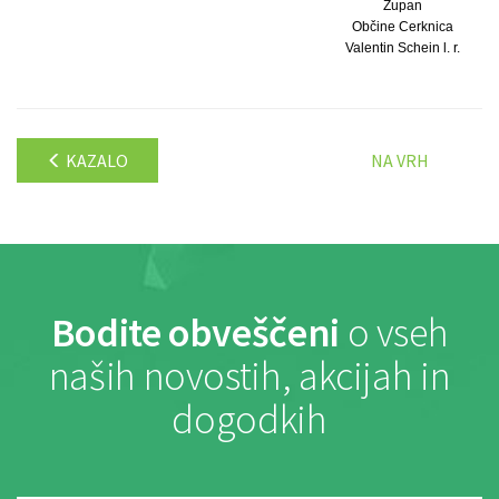
Župan
Občine Cerknica
Valentin Schein l. r.
KAZALO
NA VRH
Bodite obveščeni
o vseh
naših novostih, akcijah in
dogodkih