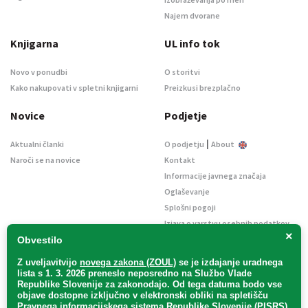
Najem dvorane
Knjigarna
UL info tok
Novo v ponudbi
O storitvi
Kako nakupovati v spletni knjigarni
Preizkusi brezplačno
Novice
Podjetje
|
Aktualni članki
O podjetju
About
Naroči se na novice
Kontakt
Informacije javnega značaja
Oglaševanje
Splošni pogoji
Izjava o varstvu osebnih podatkov
×
E-dražbe
Obvestilo
Z uveljavitvijo
novega zakona (ZOUL)
se je
izdajanje uradnega
lista s 1. 3. 2026 preneslo
neposredno
na Službo Vlade
Republike Slovenije za zakonodajo
. Od tega datuma bodo vse
objave dostopne izključno v elektronski obliki na spletišču
Pravnega informacijskega sistema Republike Slovenije (PISRS),