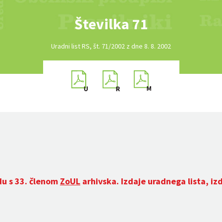
Številka 71
Uradni list RS, št. 71/2002 z dne 8. 8. 2002
du s 33. členom
ZoUL
arhivska. Izdaje uradnega lista, iz