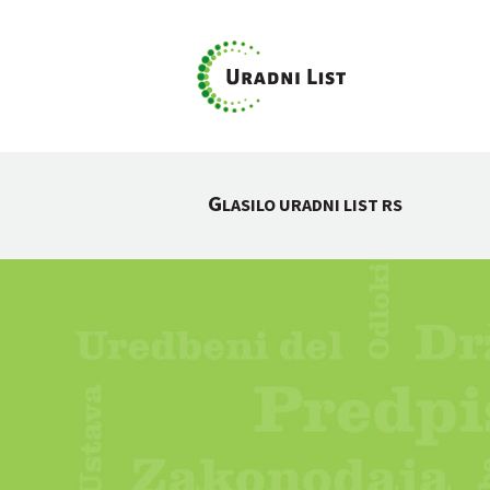
G
LASILO URADNI LIST RS