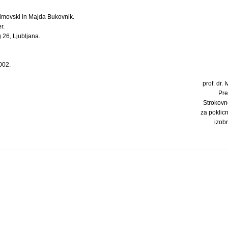
imovski in Majda Bukovnik.
r.
 26, Ljubljana.
002.
prof. dr. I
Pre
Strokovn
za poklic
izob