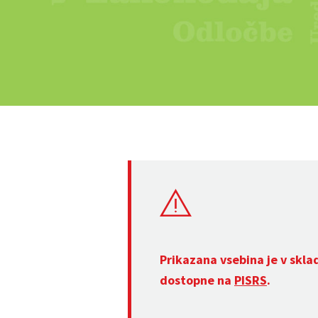
Prikazana vsebina je v skla
dostopne na
PISRS
.