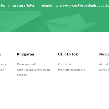
Seznanjen sem s
Splošnimi pogoji
in z
Izjavo o varstvu osebnih podatk
a
Knjigarna
UL info tok
Novi
vanja
Novo v ponudbi
O storitvi
Aktualn
meri
Kako nakupovati v spletni
Preizkusi brezplačno
Naroči 
knjigarni