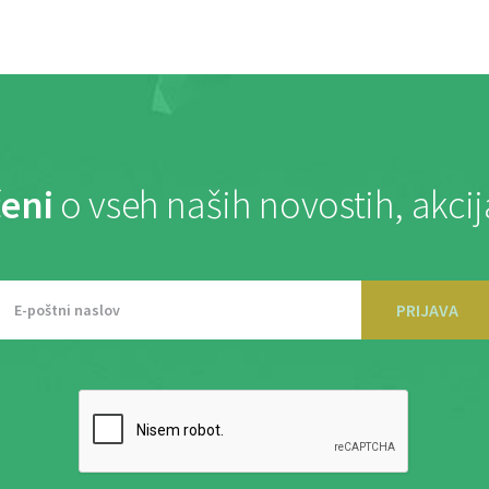
eni
o vseh naših novostih, akci
PRIJAVA