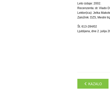
Leto izdaje: 2002.
Recenzenta: dr. Vlado D
Lektor(ica): Jelka Makote
Založnik: DZS, Mestni trg
Št. 613-284/02
Ljubljana, dne 2. julija 2
KAZALO