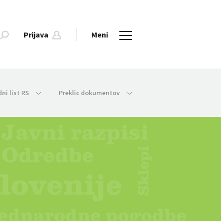
Prijava
Meni
dni list RS
Preklic dokumentov