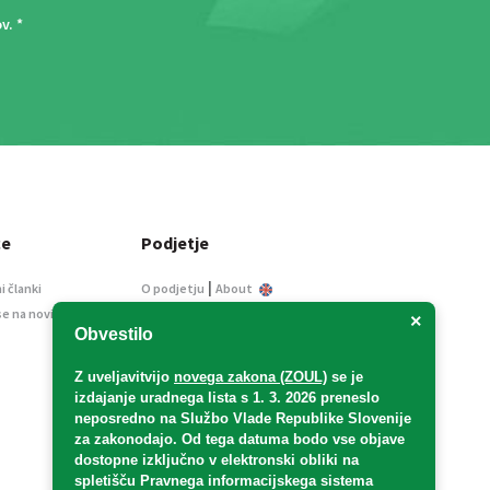
ov
. *
ce
Podjetje
|
i članki
O podjetju
About
se na novice
Kontakt
×
Obvestilo
Informacije javnega
značaja
Z uveljavitvijo
novega zakona (ZOUL)
se je
Oglaševanje
izdajanje uradnega lista s 1. 3. 2026 preneslo
Splošni pogoji
neposredno
na Službo Vlade Republike Slovenije
Izjava o varstvu osebnih
za zakonodajo
. Od tega datuma bodo vse objave
podatkov
dostopne izključno v elektronski obliki na
spletišču Pravnega informacijskega sistema
E-dražbe