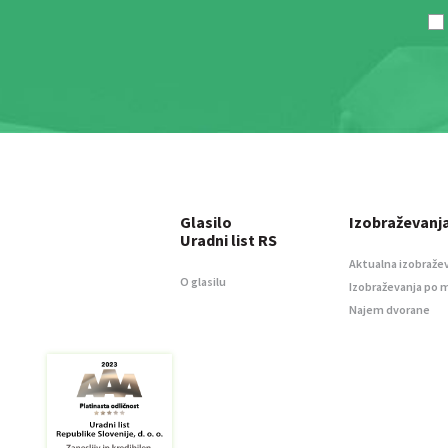
Glasilo
Izobraževanj
Uradni list RS
Aktualna izobraže
O glasilu
Izobraževanja po 
Najem dvorane