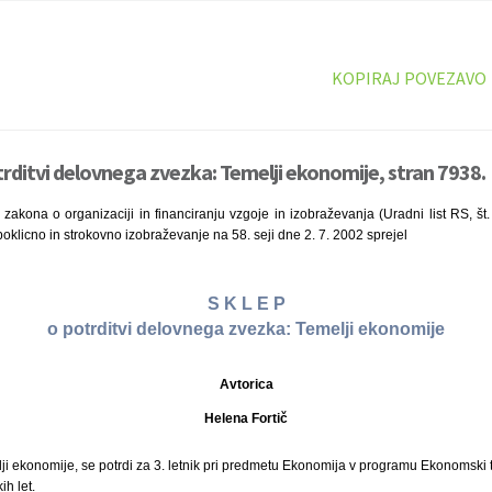
KOPIRAJ POVEZAVO
trditvi delovnega zvezka: Temelji ekonomije, stran 7938.
zakona o organizaciji in financiranju vzgoje in izobraževanja (Uradni list RS, št.
oklicno in strokovno izobraževanje na 58. seji dne 2. 7. 2002 sprejel
S K L E P
o potrditvi delovnega zvezka: Temelji ekonomije
Avtorica
Helena Fortič
i ekonomije, se potrdi za 3. letnik pri predmetu Ekonomija v programu Ekonomski 
ih let.