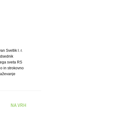
van Svetlik l. r.
dsednik
ega sveta RS
no in strokovno
raževanje
NA VRH