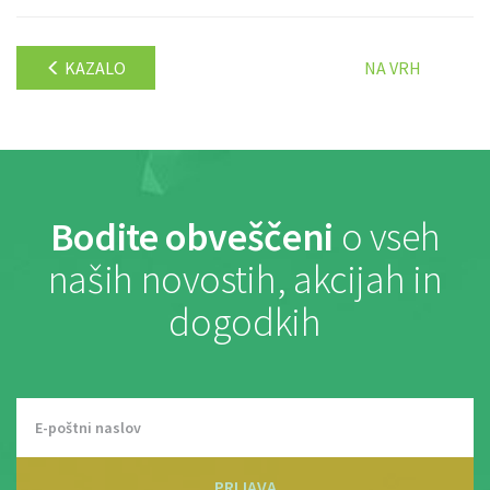
KAZALO
NA VRH
Bodite obveščeni
o vseh
naših novostih, akcijah in
dogodkih
PRIJAVA