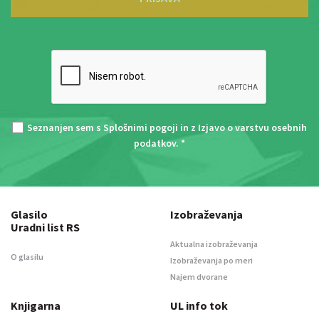
Seznanjen sem s
Splošnimi pogoji
in z
Izjavo o varstvu osebnih
podatkov
. *
Glasilo
Izobraževanja
Uradni list RS
Aktualna izobraževanja
O glasilu
Izobraževanja po meri
Najem dvorane
Knjigarna
UL info tok