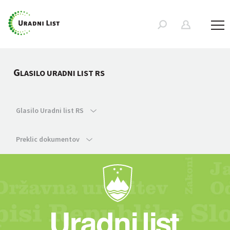
G
LASILO URADNI LIST RS
Glasilo Uradni list RS
Preklic dokumentov