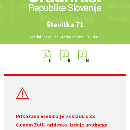
Številka 71
Uradni list RS, št. 71/2002 z dne 8. 8. 2002
Prikazana vsebina je v skladu s 33.
členom
ZoUL
arhivska. Izdaje uradnega