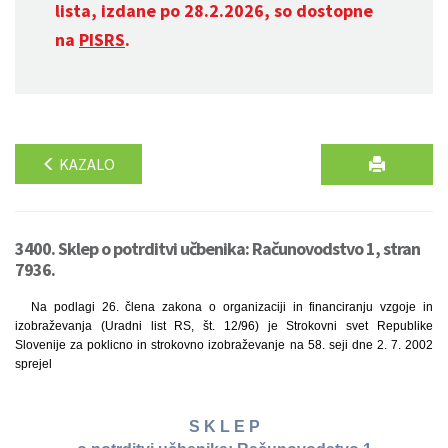
lista, izdane po 28.2.2026, so dostopne
na
PISRS
.
KAZALO
3400. Sklep o potrditvi učbenika: Računovodstvo 1, stran
7936.
Na podlagi 26. člena zakona o organizaciji in financiranju vzgoje in
izobraževanja (Uradni list RS, št. 12/96) je Strokovni svet Republike
Slovenije za poklicno in strokovno izobraževanje na 58. seji dne 2. 7. 2002
sprejel
S K L E P