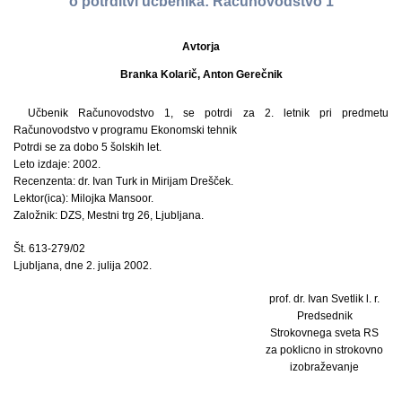
o potrditvi učbenika: Računovodstvo 1
Avtorja
Branka Kolarič, Anton Gerečnik
Učbenik Računovodstvo 1, se potrdi za 2. letnik pri predmetu
Računovodstvo v programu Ekonomski tehnik
Potrdi se za dobo 5 šolskih let.
Leto izdaje: 2002.
Recenzenta: dr. Ivan Turk in Mirijam Drešček.
Lektor(ica): Milojka Mansoor.
Založnik: DZS, Mestni trg 26, Ljubljana.
Št. 613-279/02
Ljubljana, dne 2. julija 2002.
prof. dr. Ivan Svetlik l. r.
Predsednik
Strokovnega sveta RS
za poklicno in strokovno
izobraževanje