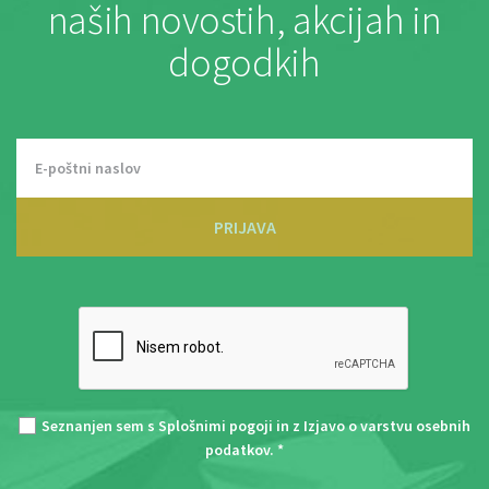
naših novostih, akcijah in
dogodkih
PRIJAVA
Seznanjen sem s
Splošnimi pogoji
in z
Izjavo o varstvu osebnih
podatkov
. *