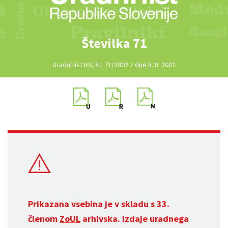
Številka 71
Uradni list RS, št. 71/2002 z dne 8. 8. 2002
Prikazana vsebina je v skladu s 33.
členom
ZoUL
arhivska. Izdaje uradnega