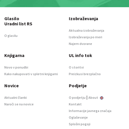
Glasilo
Izobraževanja
Uradni list RS
Aktualna izobraževanja
O glasilu
Izobraževanja po meri
Najem dvorane
Knjigarna
UL info tok
Novo v ponudbi
O storitvi
Kako nakupovati v spletni knjigarni
Preizkusi brezplačno
Novice
Podjetje
|
Aktualni članki
O podjetju
About
Naroči se na novice
Kontakt
Informacije javnega značaja
Oglaševanje
Splošni pogoji