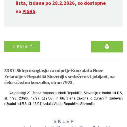
lista, izdane po 28.2.2026, so dostopne
na
PISRS
.
KAZALO
3387. Sklep o soglasju za odprtje Konzulata Nove
Zelandije v Republiki Sloveniji s sedežem v Ljubljani, na
čelu s častno konzulko, stran 7923.
Na podlagi 21. člena zakona o Vladi Republike Slovenije (Uradni list RS,
št. 4/93, 23/96, 47/97, 119/00) in 66. člena zakona o zunanjih zadevah
(Uradni list RS, št. 45/01) izdaja Vlada Republike Slovenije
S K L E P