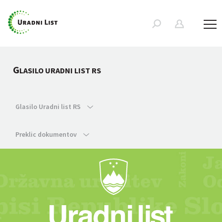
G
LASILO URADNI LIST RS
Glasilo Uradni list RS
Preklic dokumentov