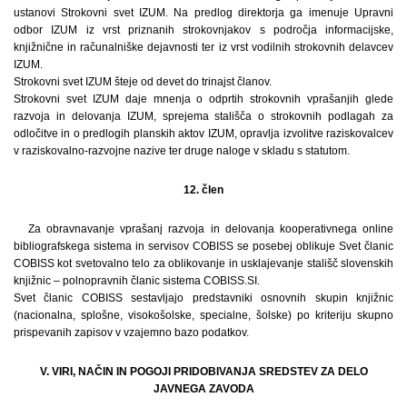
ustanovi Strokovni svet IZUM. Na predlog direktorja ga imenuje Upravni
odbor IZUM iz vrst priznanih strokovnjakov s področja informacijske,
knjižnične in računalniške dejavnosti ter iz vrst vodilnih strokovnih delavcev
IZUM.
Strokovni svet IZUM šteje od devet do trinajst članov.
Strokovni svet IZUM daje mnenja o odprtih strokovnih vprašanjih glede
razvoja in delovanja IZUM, sprejema stališča o strokovnih podlagah za
odločitve in o predlogih planskih aktov IZUM, opravlja izvolitve raziskovalcev
v raziskovalno-razvojne nazive ter druge naloge v skladu s statutom.
12. člen
Za obravnavanje vprašanj razvoja in delovanja kooperativnega online
bibliografskega sistema in servisov COBISS se posebej oblikuje Svet članic
COBISS kot svetovalno telo za oblikovanje in usklajevanje stališč slovenskih
knjižnic – polnopravnih članic sistema COBISS.SI.
Svet članic COBISS sestavljajo predstavniki osnovnih skupin knjižnic
(nacionalna, splošne, visokošolske, specialne, šolske) po kriteriju skupno
prispevanih zapisov v vzajemno bazo podatkov.
V. VIRI, NAČIN IN POGOJI PRIDOBIVANJA SREDSTEV ZA DELO
JAVNEGA ZAVODA