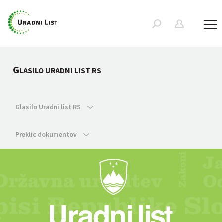
G
LASILO URADNI LIST RS
Glasilo Uradni list RS
Preklic dokumentov