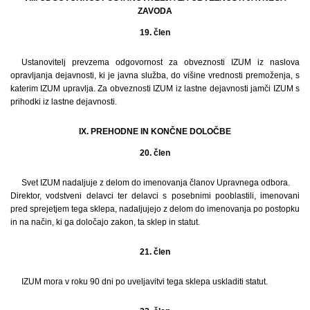
ZAVODA
19. člen
Ustanovitelj prevzema odgovornost za obveznosti IZUM iz naslova
opravljanja dejavnosti, ki je javna služba, do višine vrednosti premoženja, s
katerim IZUM upravlja. Za obveznosti IZUM iz lastne dejavnosti jamči IZUM s
prihodki iz lastne dejavnosti.
IX. PREHODNE IN KONČNE DOLOČBE
20. člen
Svet IZUM nadaljuje z delom do imenovanja članov Upravnega odbora.
Direktor, vodstveni delavci ter delavci s posebnimi pooblastili, imenovani
pred sprejetjem tega sklepa, nadaljujejo z delom do imenovanja po postopku
in na način, ki ga določajo zakon, ta sklep in statut.
21. člen
IZUM mora v roku 90 dni po uveljavitvi tega sklepa uskladiti statut.