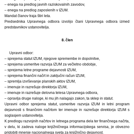
– enega na predlog javnih raziskovalnih zavodov,
– enega na predlog zaposlenih v IZUM.
Mandat članov traja štiri leta.
Predsednika Upravnega odbora izvolijo člani Upravnega odbora izmed
predstavnikov ustanovitelja.
8. člen
Upravni odbor:
– sprejema statut IZUM, njegove spremembe in dopolnitve,
– sprejema usmeritve razvoja IZUM za večletno obdobje,
– sprejema letne programe dejavnosti IZUM,
– sprejema finančni načrt in zaključni račun IZUM,
– spremlja izvrševanje planskih aktov IZUM,
– imenuje in razrešuje direktorja IZUM,
– imenuje in razrešuje delovna telesa Upravnega odbora,
– opravlja druge naloge, ki mu jih nalagajo zakon, ta sklep in statut.
Upravni odbor sprejema statut, usmeritve razvoja IZUM in letni program
dejavnosti s finančnim načrtom ter imenuje in razrešuje direktorja IZUM s
soglasjem ustanovitelja.
K predlogu razvojnih načrtov in letnega programa dela ter finančnega načrta,
v delu, ki zadeva naloge knjižničnega informacijskega servisa, je obvezno
pridobiti mnenje nacionalnega sveta za knjižnično dejavnost.