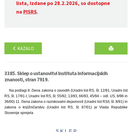
lista, izdane po 28.2.2026, so dostopne
na
PISRS
.
KAZALO
3385. Sklep o ustanovitvi Instituta informacijskih
znanosti, stran 7919.
Na podlagi 8. člena zakona o zavodih (Uradni list RS, št. 12/91, Uradni list
RS, št. 17/91-I, Uradni list RS, št. 55/92, 13/93, 66/93, 45/94 – odl. US, 8/96 in
36/00) 11. člena zakona o raziskovalni dejavnosti (Uradni list RS/I, št. 8/91) in
zakona o knjižničarstvu (Uradni list RS, št. 87/01) je Vlada Republike
Slovenije sprejela
S K L E P