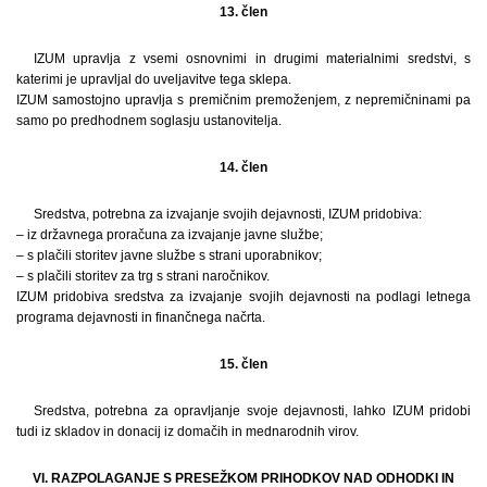
13. člen
IZUM upravlja z vsemi osnovnimi in drugimi materialnimi sredstvi, s
katerimi je upravljal do uveljavitve tega sklepa.
IZUM samostojno upravlja s premičnim premoženjem, z nepremičninami pa
samo po predhodnem soglasju ustanovitelja.
14. člen
Sredstva, potrebna za izvajanje svojih dejavnosti, IZUM pridobiva:
– iz državnega proračuna za izvajanje javne službe;
– s plačili storitev javne službe s strani uporabnikov;
– s plačili storitev za trg s strani naročnikov.
IZUM pridobiva sredstva za izvajanje svojih dejavnosti na podlagi letnega
programa dejavnosti in finančnega načrta.
15. člen
Sredstva, potrebna za opravljanje svoje dejavnosti, lahko IZUM pridobi
tudi iz skladov in donacij iz domačih in mednarodnih virov.
VI. RAZPOLAGANJE S PRESEŽKOM PRIHODKOV NAD ODHODKI IN