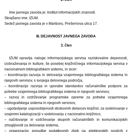
Ime javnega zavoda je: Institut informacijskih znanosti.
Skrajšano ime: IZUM.
Sedež javnega zavoda je v Mariboru, Prešernova ulica 17.
III. DEJAVNOST JAVNEGA ZAVODA
3. člen
IZUM opravlja naloge informacijskega servisa raziskovalne dejavnosti,
izobraževanja in kulture, še posebej knjižničnega informacijskega servisa v
nacionalnem bibliografskem sistemu, in sicer:
– koordinacijo razvoja in delovanja vzajemnega bibliografskega sistema in
njegovih servisov, s svojega delovnega področja,
– koordinacijo razvoja in uporabe standardov računalniške podpore za
potrebe vzajemnega bibliografskega sistema in njegovih servisov,
– razvoj in vzdrževanje programske opreme za potrebe vzajemnega
bibliografskega sistema in njegovih servisov,
– ugotavljanje usposobljenosti strokovnih delavcev knjižnic za sodelovanje v
vzajemni katalogizaciji v sodelovanju z nacionalno knjižnico,
– načrtovanje in vzdrževanje skupnih računalniških in komunikacijskih
zmogljivosti za delovanje sistema,
– organizacijo ponudbe podatkovnih zbirk na elektronskih nosilcih z