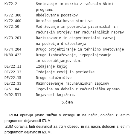
K/72.2         Svetovanje in oskrba z računalniškimi

               programi

K/72.300       Obdelovanje podatkov

K/72.400       Omrežne podatkovne storitve

K/72.50        Vzdrževanje in popravila pisarniških in

               računskih strojev ter računalniških naprav

K/73.201       Raziskovanje in eksperimentalni razvoj

               na področju družboslovja

K/74.204       Drugo projektiranje in tehnično svetovanje

M/80.422       Drugo izobraževanje, izpopolnjevanje

               in usposabljanje, d.n.

DE/22.11       Izdajanje knjig

DE/22.13       Izdajanje revij in periodike

DE/22.15       Drugo založništvo

DE/22.33       Razmnoževanje računalniških zapisov

G/51.84        Trgovina na debelo z računalniško opremo

O/92.511       Dejavnost knjižnic.
5. člen
IZUM opravlja javno službo v obsegu in na način, določen z letnim
programom dejavnosti IZUM.
IZUM opravlja tudi dejavnost za trg v obsegu in na način, določen z letnim
programom dejavnosti IZUM.