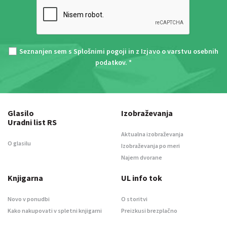
Seznanjen sem s
Splošnimi pogoji
in z
Izjavo o varstvu osebnih
podatkov
. *
Glasilo
Izobraževanja
Uradni list RS
Aktualna izobraževanja
O glasilu
Izobraževanja po meri
Najem dvorane
Knjigarna
UL info tok
Novo v ponudbi
O storitvi
Kako nakupovati v spletni knjigarni
Preizkusi brezplačno