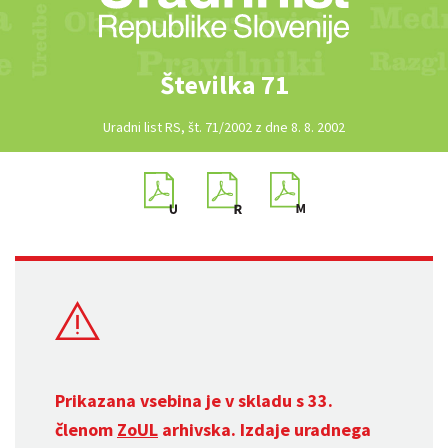
Številka 71
Uradni list RS, št. 71/2002 z dne 8. 8. 2002
Prikazana vsebina je v skladu s 33.
členom
ZoUL
arhivska. Izdaje uradnega