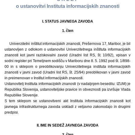
o ustanovitvi Instituta informacijskih znanosti
I. STATUS JAVNEGA ZAVODA
1. člen
Univerzitetni inštitut informacijskih znanosti, Prešernova 17, Maribor, je bil
ustanovljen z odlokom o ustanovitvi Univerzitetnega inštituta informacijskih
znanosti kot javni raziskovalni zavod (Uradni list RS, št. 10/92), vpisan v
sodni register pri Temeljnem sodišču v Mariboru dne 8. 5. 1992 pod št. 1/898-
00 in s sklepom o preoblikovanju Univerzitetnega instituta informacijskih
znanosti v javni zavod (Uradni list RS, št. 25/94) preoblikovan v javni zavod
in preimenovan v Institut informacijskih znanosti.
Ustanovitelj Instituta informacijskih znanosti (v nadaljnjem besedilu: IZUM) je
Republika Slovenija, ustanoviteljske pravice in obveznosti pa izvršuje Vlada
Republike Slovenije.
S tem sklepom se ustanovitveni akt Instituta informacijskih znanosti kot
javnega infrastrukturnega zavoda uskladi z veljavno zakonodajo in drugimi
predpisi.
II. IME IN SEDEŽ JAVNEGA ZAVODA
2. člen