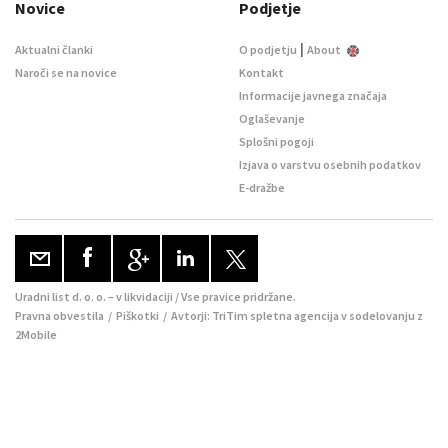
Novice
Podjetje
|
Aktualni članki
O podjetju
About
Naroči se na novice
Kontakt
Informacije javnega značaja
Oglaševanje
Splošni pogoji
Izjava o varstvu osebnih podatkov
E-dražbe
Uradni list d. o. o. – v likvidaciji / Vse pravice pridržane.
Pravna obvestila
/
Piškotki
/ Avtorji:
TriTim spletna agencija
v sodelovanju z
2Mobile