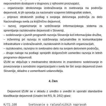
neposrednim dostopom v dogovoru z njihovimi proizvajalci,
– organizacijo strokovnega izobraževanja in svetovanja na področju
dejavnosti, ki jih opravlja za nacionalni vzajemni bibliografski sistem,
– pripravo strokovnih podlag s svojega delovnega področja za delo
Nacionalnega sveta za knjižnično dejavnost,
– razvoj, organiziranje in vzdrževanje informacijskega sistema za
spremljanje raziskovalne dejavnosti v Sloveniji,
– sodelovanje v javnih programih razvoja Slovenije kot informacijske družbe,
– inženiring pri razvoju in vzdrževanju računalniške in komunikacijske
infrastrukture v izobraževalnih, raziskovalnih in kulturnih organizacijah,
– raziskovalno, razvojno in svetovalno delo na svojem delovnem področju,
– druge naloge na podlagi sprejetih dolgoročnih usmeritev razvoja in letnih
programov dejavnosti.
IZUM se vključuje v mednarodno strokovno in znanstveno sodelovanje in
povezovanje s sorodnimi organizacijami v svetu ter širi svojo dejavnost izven
Slovenije, skladno z usmeritvami ustanovitelja.
4. člen
Dejavnost IZUM se v skladu z uredbo o uvedbi in uporabi standardne
klasifikacije dejavnosti (Uradni list RS, št. 2/02) glasi:
K/72.100       Svetovanje o računalniških napravah
