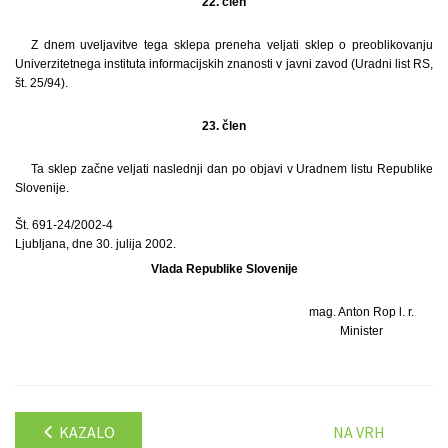
22. člen
Z dnem uveljavitve tega sklepa preneha veljati sklep o preoblikovanju
Univerzitetnega instituta informacijskih znanosti v javni zavod (Uradni list RS,
št. 25/94).
23. člen
Ta sklep začne veljati naslednji dan po objavi v Uradnem listu Republike
Slovenije.
Št. 691-24/2002-4
Ljubljana, dne 30. julija 2002.
Vlada Republike Slovenije
mag. Anton Rop l. r.
Minister
KAZALO
NA VRH