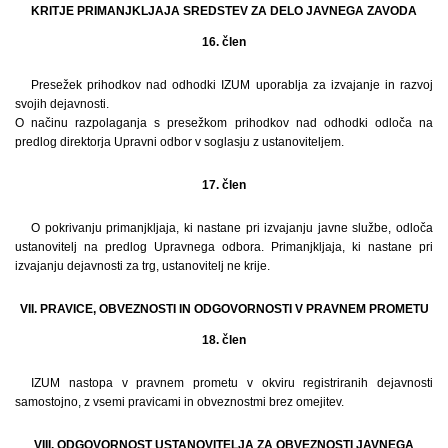
KRITJE PRIMANJKLJAJA SREDSTEV ZA DELO JAVNEGA ZAVODA
16. člen
Presežek prihodkov nad odhodki IZUM uporablja za izvajanje in razvoj
svojih dejavnosti.
O načinu razpolaganja s presežkom prihodkov nad odhodki odloča na
predlog direktorja Upravni odbor v soglasju z ustanoviteljem.
17. člen
O pokrivanju primanjkljaja, ki nastane pri izvajanju javne službe, odloča
ustanovitelj na predlog Upravnega odbora. Primanjkljaja, ki nastane pri
izvajanju dejavnosti za trg, ustanovitelj ne krije.
VII. PRAVICE, OBVEZNOSTI IN ODGOVORNOSTI V PRAVNEM PROMETU
18. člen
IZUM nastopa v pravnem prometu v okviru registriranih dejavnosti
samostojno, z vsemi pravicami in obveznostmi brez omejitev.
VIII. ODGOVORNOST USTANOVITELJA ZA OBVEZNOSTI JAVNEGA