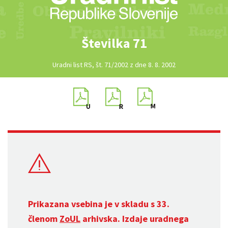
Številka 71
Uradni list RS, št. 71/2002 z dne 8. 8. 2002
Prikazana vsebina je v skladu s 33.
členom
ZoUL
arhivska. Izdaje uradnega