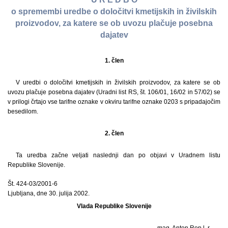
o spremembi uredbe o določitvi kmetijskih in živilskih
proizvodov, za katere se ob uvozu plačuje posebna
dajatev
1. člen
V uredbi o določitvi kmetijskih in živilskih proizvodov, za katere se ob
uvozu plačuje posebna dajatev (Uradni list RS, št. 106/01, 16/02 in 57/02) se
v prilogi črtajo vse tarifne oznake v okviru tarifne oznake 0203 s pripadajočim
besedilom.
2. člen
Ta uredba začne veljati naslednji dan po objavi v Uradnem listu
Republike Slovenije.
Št. 424-03/2001-6
Ljubljana, dne 30. julija 2002.
Vlada Republike Slovenije
mag. Anton Rop l. r.