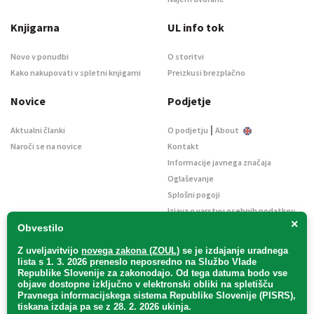
Knjigarna
UL info tok
Novo v ponudbi
O storitvi
Kako nakupovati v spletni knjigarni
Preizkusi brezplačno
Novice
Podjetje
|
Aktualni članki
O podjetju
About
Naroči se na novice
Kontakt
Informacije javnega značaja
Oglaševanje
Splošni pogoji
Izjava o varstvu osebnih podatkov
×
E-dražbe
Obvestilo
Z uveljavitvijo
novega zakona (ZOUL)
se je
izdajanje uradnega
lista s 1. 3. 2026 preneslo
neposredno
na Službo Vlade
Republike Slovenije za zakonodajo
. Od tega datuma bodo vse
objave dostopne izključno v elektronski obliki na spletišču
Pravnega informacijskega sistema Republike Slovenije (PISRS),
Uradni list d. o. o. – v likvidaciji / Vse pravice pridržane.
tiskana izdaja pa se z 28. 2. 2026 ukinja.