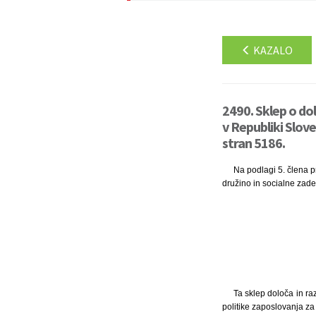
KAZALO
2490. Sklep o do
v Republiki Slove
stran 5186.
Na podlagi 5. člena pr
družino in socialne zade
Ta sklep določa in ra
politike zaposlovanja z