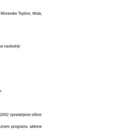
o, Moravske Toplice, Muta,
o naslednji:
:
 2002 opredeljene višine
ameznem programu aktivne