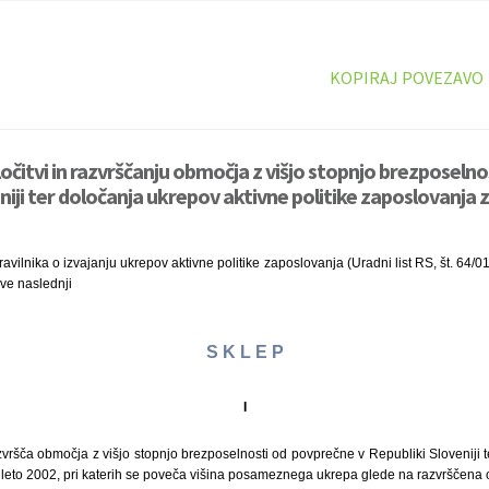
KOPIRAJ POVEZAVO
ločitvi in razvrščanju območja z višjo stopnjo brezposeln
niji ter določanja ukrepov aktivne politike zaposlovanja 
avilnika o izvajanju ukrepov aktivne politike zaposlovanja (Uradni list RS, št. 64/01
ve naslednji
S K L E P
I
zvršča območja z višjo stopnjo brezposelnosti od povprečne v Republiki Sloveniji 
a leto 2002, pri katerih se poveča višina posameznega ukrepa glede na razvrščena