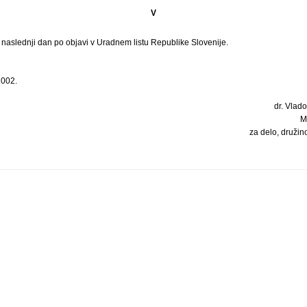
V
i naslednji dan po objavi v Uradnem listu Republike Slovenije.
2002.
dr. Vlado
M
za delo, družin