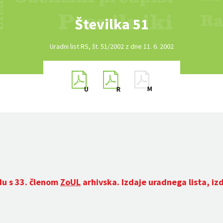
Številka 51
Uradni list RS, št. 51/2002 z dne 11. 6. 2002
du s 33. členom
ZoUL
arhivska. Izdaje uradnega lista, iz