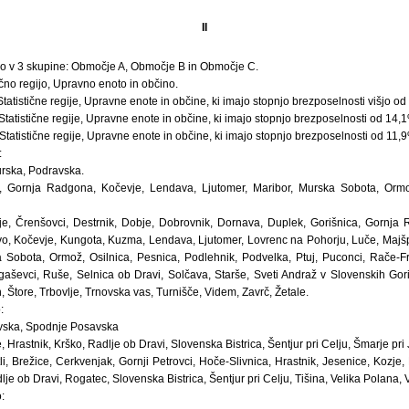
II
o v 3 skupine: Območje A, Območje B in Območje C.
no regijo, Upravno enoto in občino.
tatistične regije, Upravne enote in občine, ki imajo stopnjo brezposelnosti višjo o
tatistične regije, Upravne enote in občine, ki imajo stopnjo brezposelnosti od 14
tatistične regije, Upravne enote in občine, ki imajo stopnjo brezposelnosti od 11
:
murska, Podravska.
, Gornja Radgona, Kočevje, Lendava, Ljutomer, Maribor, Murska Sobota, Ormo
je, Črenšovci, Destrnik, Dobje, Dobrovnik, Dornava, Duplek, Gorišnica, Gornja 
evo, Kočevje, Kungota, Kuzma, Lendava, Ljutomer, Lovrenc na Pohorju, Luče, Majšp
 Sobota, Ormož, Osilnica, Pesnica, Podlehnik, Podvelka, Ptuj, Puconci, Rače-Fr
aševci, Ruše, Selnica ob Dravi, Solčava, Starše, Sveti Andraž v Slovenskih Gorica
h, Štore, Trbovlje, Trnovska vas, Turnišče, Videm, Zavrč, Žetale.
:
savska, Spodnje Posavska
 Hrastnik, Krško, Radlje ob Dravi, Slovenska Bistrica, Šentjur pri Celju, Šmarje pri 
tli, Brežice, Cerkvenjak, Gornji Petrovci, Hoče-Slivnica, Hrastnik, Jesenice, Kozje,
je ob Dravi, Rogatec, Slovenska Bistrica, Šentjur pri Celju, Tišina, Velika Polana, 
: