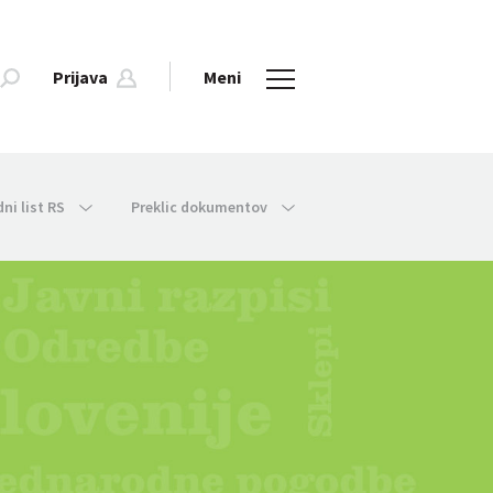
Prijava
Meni
dni list RS
Preklic dokumentov