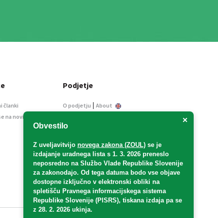
ce
Podjetje
|
i članki
O podjetju
About
se na novice
Kontakt
×
Obvestilo
Informacije javnega
značaja
Z uveljavitvijo
novega zakona (ZOUL)
se je
Oglaševanje
izdajanje uradnega lista s 1. 3. 2026 preneslo
Splošni pogoji
neposredno
na Službo Vlade Republike Slovenije
Izjava o varstvu osebnih
za zakonodajo
. Od tega datuma bodo vse objave
podatkov
dostopne izključno v elektronski obliki na
spletišču Pravnega informacijskega sistema
E-dražbe
Republike Slovenije (PISRS), tiskana izdaja pa se
z 28. 2. 2026 ukinja.