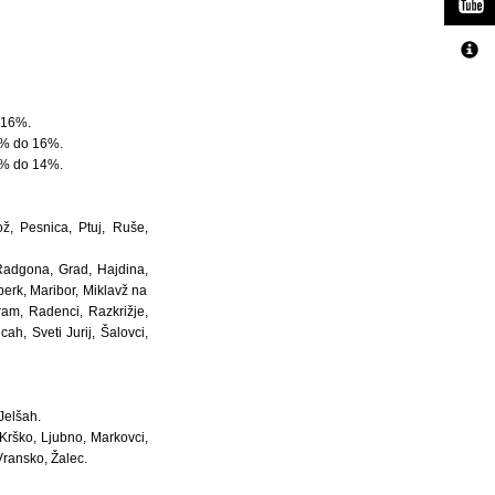
d 16%.
,1% do 16%.
,9% do 14%.
ž, Pesnica, Ptuj, Ruše,
Radgona, Grad, Hajdina,
erk, Maribor, Miklavž na
am, Radenci, Razkrižje,
h, Sveti Jurij, Šalovci,
Jelšah.
 Krško, Ljubno, Markovci,
Vransko, Žalec.