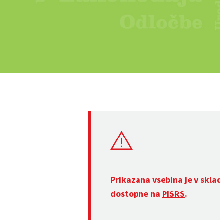
Prikazana vsebina je v skla
dostopne na
PISRS
.