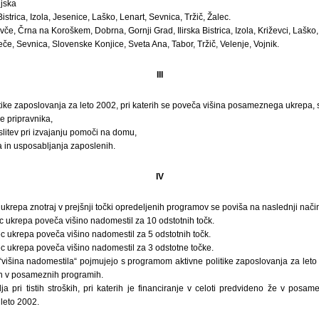
njska
Bistrica, Izola, Jesenice, Laško, Lenart, Sevnica, Tržič, Žalec.
ovče, Črna na Koroškem, Dobrna, Gornji Grad, Ilirska Bistrica, Izola, Križevci, Lašk
če, Sevnica, Slovenske Konjice, Sveta Ana, Tabor, Tržič, Velenje, Vojnik.
III
tike zaposlovanja za leto 2002, pri katerih se poveča višina posameznega ukrepa, s
e pripravnika,
litev pri izvajanju pomoči na domu,
a in usposabljanja zaposlenih.
IV
repa znotraj v prejšnji točki opredeljenih programov se poviša na naslednji način
c ukrepa poveča višino nadomestil za 10 odstotnih točk.
c ukrepa poveča višino nadomestil za 5 odstotnih točk.
c ukrepa poveča višino nadomestil za 3 odstotne točke.
višina nadomestila“ pojmujejo s programom aktivne politike zaposlovanja za leto
h v posameznih programih.
ja pri tistih stroških, pri katerih je financiranje v celoti predvideno že v pos
 leto 2002.