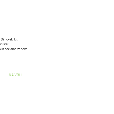
 Dimovski l. r.
inister
o in socialne zadeve
NA VRH