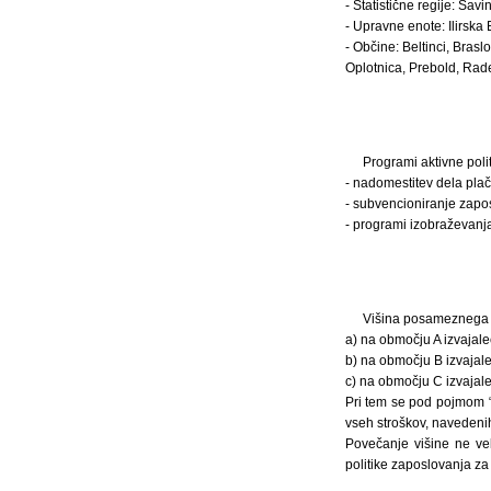
- Statistične regije: Savi
- Upravne enote: Ilirska 
- Občine: Beltinci, Brasl
Oplotnica, Prebold, Rade
Programi aktivne poli
- nadomestitev dela plač
- subvencioniranje zapos
- programi izobraževanj
Višina posameznega uk
a) na območju A izvajale
b) na območju B izvajale
c) na območju C izvajale
Pri tem se pod pojmom “
vseh stroškov, navedeni
Povečanje višine ne vel
politike zaposlovanja za