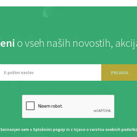
eni
o vseh naših novostih, akci
PRIJAVA
Seznanjen sem s
Splošnimi pogoji
in z
Izjavo o varstvu osebnih podatk