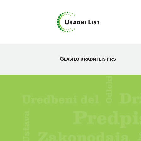
G
LASILO URADNI LIST RS