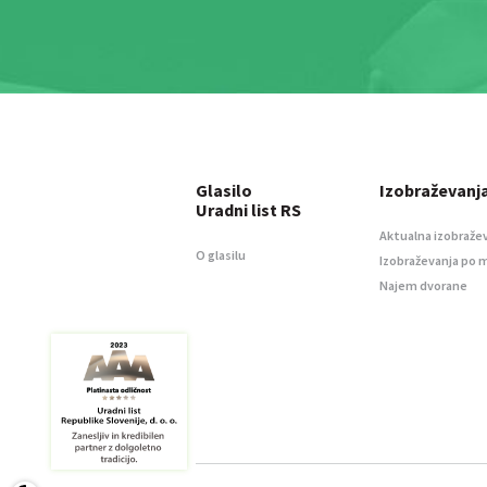
Glasilo
Izobraževanj
Uradni list RS
Aktualna izobraže
O glasilu
Izobraževanja po 
Najem dvorane