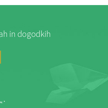
jah in dogodkih
ov
. *