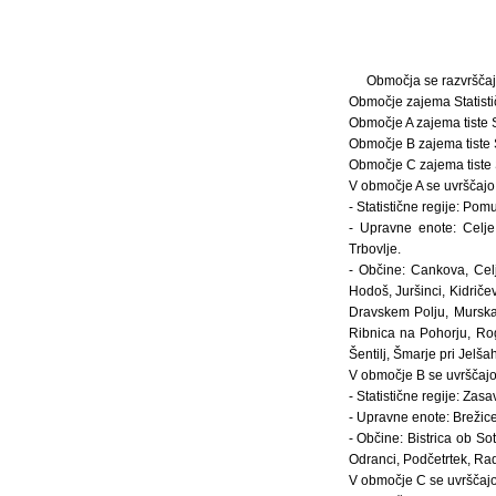
Območja se razvrščaj
Območje zajema Statistič
Območje A zajema tiste S
Območje B zajema tiste S
Območje C zajema tiste S
V območje A se uvrščajo
- Statistične regije: Po
- Upravne enote: Celje
Trbovlje.
- Občine: Cankova, Cel
Hodoš, Juršinci, Kidrič
Dravskem Polju, Murska
Ribnica na Pohorju, Rog
Šentilj, Šmarje pri Jelša
V območje B se uvrščajo
- Statistične regije: Za
- Upravne enote: Brežice,
- Občine: Bistrica ob So
Odranci, Podčetrtek, Radl
V območje C se uvrščajo