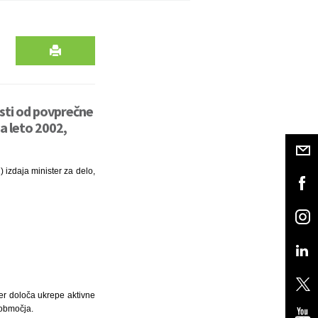
osti od povprečne
za leto 2002,
) izdaja minister za delo,
ter določa ukrepe aktivne
 območja.