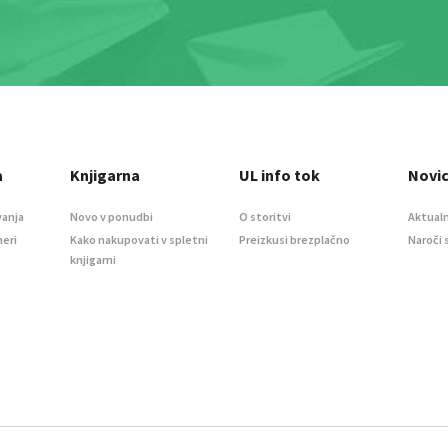
a
Knjigarna
UL info tok
Novi
vanja
Novo v ponudbi
O storitvi
Aktualn
meri
Kako nakupovati v spletni
Preizkusi brezplačno
Naroči 
knjigarni