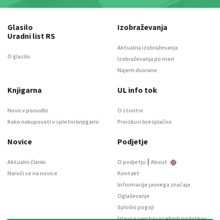
Glasilo
Izobraževanja
Uradni list RS
Aktualna izobraževanja
O glasilu
Izobraževanja po meri
Najem dvorane
Knjigarna
UL info tok
Novo v ponudbi
O storitvi
Kako nakupovati v spletni knjigarni
Preizkusi brezplačno
Novice
Podjetje
|
Aktualni članki
O podjetju
About
Naroči se na novice
Kontakt
Informacije javnega značaja
Oglaševanje
Splošni pogoji
Izjava o varstvu osebnih podatkov