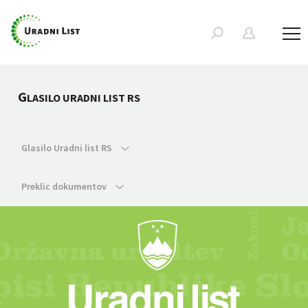
G
LASILO URADNI LIST RS
Glasilo Uradni list RS
Preklic dokumentov