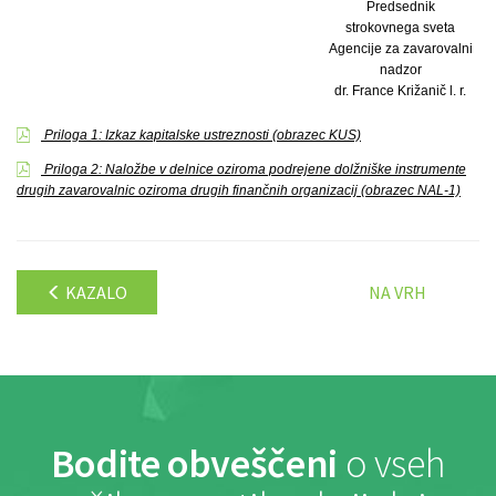
Predsednik
strokovnega sveta
Agencije za zavarovalni
nadzor
dr. France Križanič l. r.
Priloga 1: Izkaz kapitalske ustreznosti (obrazec KUS)
Priloga 2: Naložbe v delnice oziroma podrejene dolžniške instrumente
drugih zavarovalnic oziroma drugih finančnih organizacij (obrazec NAL-1)
KAZALO
NA VRH
Bodite obveščeni
o vseh