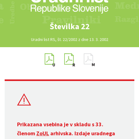
Številka 22
Uradni list RS, št. 22/2002 z dne 13. 3. 2002
Prikazana vsebina je v skladu s 33.
členom
ZoUL
arhivska. Izdaje uradnega