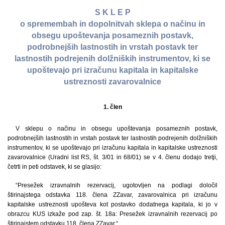
S K L E P
o spremembah in dopolnitvah sklepa o načinu in
obsegu upoštevanja posameznih postavk,
podrobnejših lastnostih in vrstah postavk ter
lastnostih podrejenih dolžniških instrumentov, ki se
upoštevajo pri izračunu kapitala in kapitalske
ustreznosti zavarovalnice
1. člen
V sklepu o načinu in obsegu upoštevanja posameznih postavk,
podrobnejših lastnostih in vrstah postavk ter lastnostih podrejenih dolžniških
instrumentov, ki se upoštevajo pri izračunu kapitala in kapitalske ustreznosti
zavarovalnice (Uradni list RS, št. 3/01 in 68/01) se v 4. členu dodajo tretji,
četrti in peti odstavek, ki se glasijo:
“Presežek izravnalnih rezervacij, ugotovljen na podlagi določil
štirinajstega odstavka 118. člena ZZavar, zavarovalnica pri izračunu
kapitalske ustreznosti upošteva kot postavko dodatnega kapitala, ki jo v
obrazcu KUS izkaže pod zap. št. 18a: Presežek izravnalnih rezervacij po
štirinajstem odstavku 118. člena ZZavar.“