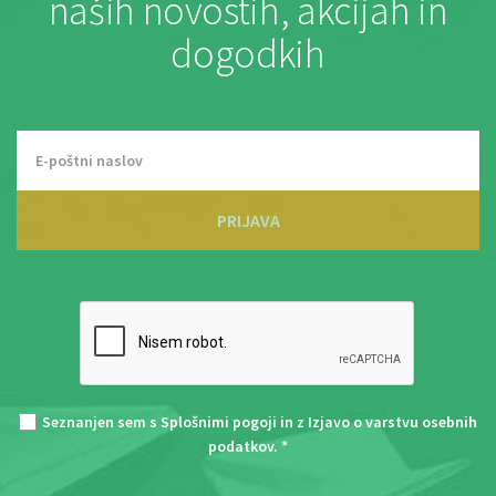
naših novostih, akcijah in
dogodkih
PRIJAVA
Seznanjen sem s
Splošnimi pogoji
in z
Izjavo o varstvu osebnih
podatkov
. *