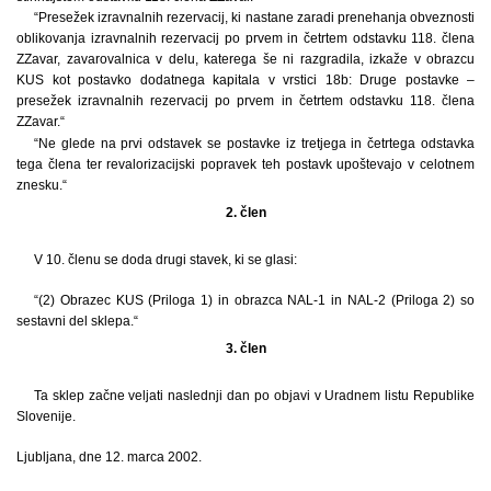
“Presežek izravnalnih rezervacij, ki nastane zaradi prenehanja obveznosti
oblikovanja izravnalnih rezervacij po prvem in četrtem odstavku 118. člena
ZZavar, zavarovalnica v delu, katerega še ni razgradila, izkaže v obrazcu
KUS kot postavko dodatnega kapitala v vrstici 18b: Druge postavke –
presežek izravnalnih rezervacij po prvem in četrtem odstavku 118. člena
ZZavar.“
“Ne glede na prvi odstavek se postavke iz tretjega in četrtega odstavka
tega člena ter revalorizacijski popravek teh postavk upoštevajo v celotnem
znesku.“
2. člen
V 10. členu se doda drugi stavek, ki se glasi:
“(2) Obrazec KUS (Priloga 1) in obrazca NAL-1 in NAL-2 (Priloga 2) so
sestavni del sklepa.“
3. člen
Ta sklep začne veljati naslednji dan po objavi v Uradnem listu Republike
Slovenije.
Ljubljana, dne 12. marca 2002.