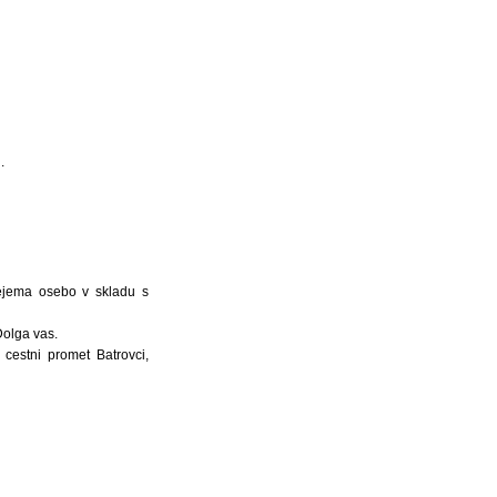
.
rejema osebo v skladu s
Dolga vas.
 cestni promet Batrovci,