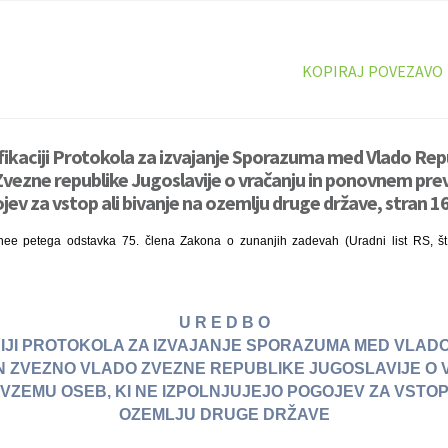
KOPIRAJ POVEZAVO
ifikaciji Protokola za izvajanje Sporazuma med Vlado Rep
Zvezne republike Jugoslavije o vračanju in ponovnem pre
jev za vstop ali bivanje na ozemlju druge države, stran 1
inee petega odstavka 75. člena Zakona o zunanjih zadevah (Uradni list RS, št
U R E D B O
CIJI PROTOKOLA ZA IZVAJANJE SPORAZUMA MED VLAD
IN ZVEZNO VLADO ZVEZNE REPUBLIKE JUGOSLAVIJE O 
ZEMU OSEB, KI NE IZPOLNJUJEJO POGOJEV ZA VSTOP 
OZEMLJU DRUGE DRŽAVE