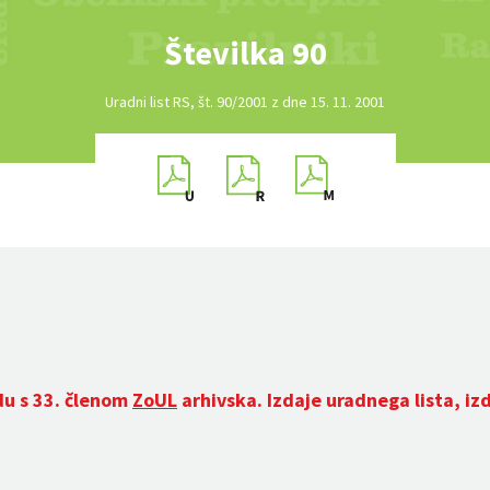
Številka 90
Uradni list RS, št. 90/2001 z dne 15. 11. 2001
du s 33. členom
ZoUL
arhivska. Izdaje uradnega lista, iz