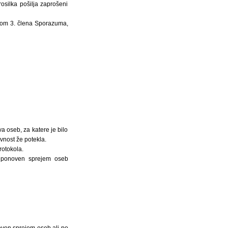
silka pošilja zaprošeni
vkom 3. člena Sporazuma,
a oseb, za katere je bilo
avnost že potekla.
rotokola.
za ponoven sprejem oseb
oven sprejem oseb ali po