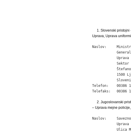
1. Slovenski pristojn
Uprava, Uprava uniformir
Naslov:     Ministr
            General
            Uprava 
            Sektor 
            Štefano
            1500 Lj
            Sloveni
Telefon:    00386 1
Telefaks:   00386 1
2. Jugoslovanski pris
– Uprava mejne policije,
Naslov:     Savezno
            Uprava 
            Ulica M