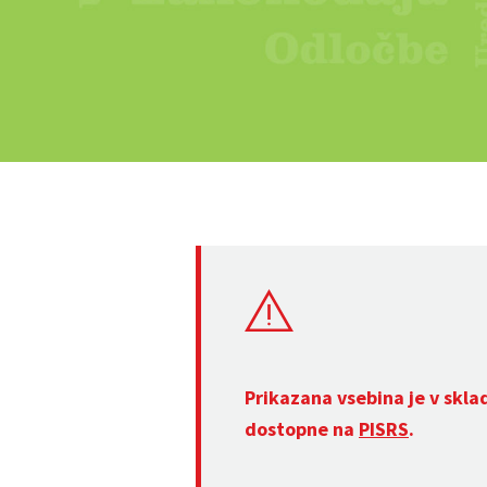
Prikazana vsebina je v skla
dostopne na
PISRS
.