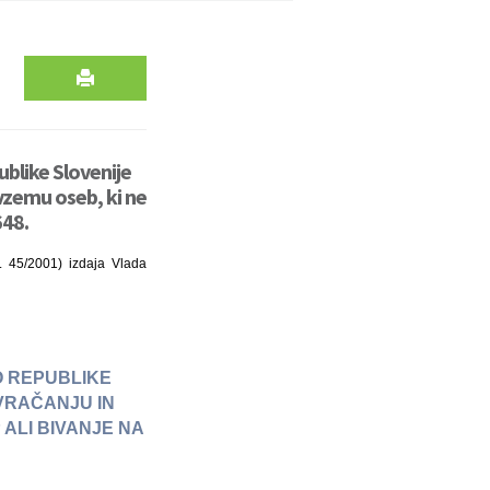
ublike Slovenije
vzemu oseb, ki ne
648.
. 45/2001) izdaja Vlada
O REPUBLIKE
VRAČANJU IN
ALI BIVANJE NA