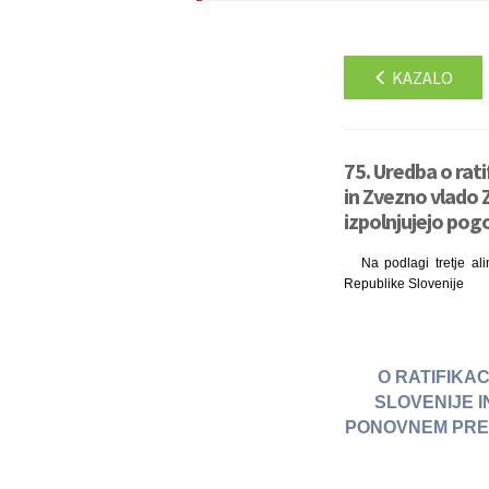
KAZALO
75. Uredba o rat
in Zvezno vlado 
izpolnjujejo pogo
Na podlagi tretje al
Republike Slovenije
O RATIFIKA
SLOVENIJE 
PONOVNEM PREV