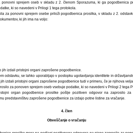
a ponovni sprejem oseb v skladu z 2. členom Sporazuma, ki ga pogodbenica pro
atke, ki so navedeni v Prilogi 1 tega protokola.
ila za ponovni sprejem osebe priloži pogodbenica prosilka, v skladu z 2. odsta
dokumentov, ki jih ima na voljo:
 jih izdali pristojni organi zaprošene pogodbenice.
 odstavku, se lahko uporabljajo v postopku ugotavljanja identitete in državljanstv
jih izdali pristojni organi zaprošene pogodbenice tudi v primeru, če je njihova velj
osilo za ponoven sprejem oseb vsebuje podatke, ki so navedeni v Prilogi 2 tega P
istojni organ pogodbenice prosilke pošlje pozitiven odgovor na zaprosilo 
u predstavništvu zaprošene pogodbenice za izdajo potne listine za vračanje.
4. člen
Obveščanje o vračanju
dbenice prosilke mora na podlagi pozitivnega odgovora na pisno zaprosilo za pon