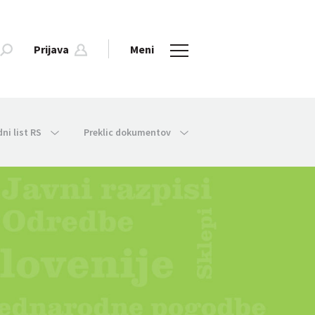
Prijava
Meni
dni list RS
Preklic dokumentov