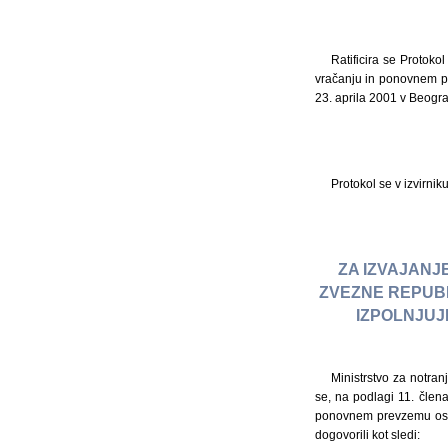
Ratificira se Protok
vračanju in ponovnem pr
23. aprila 2001 v Beogr
Protokol se v izvirni
ZA IZVAJANJ
ZVEZNE REPUBL
IZPOLNJUJ
Ministrstvo za notra
se, na podlagi 11. čle
ponovnem prevzemu oseb
dogovorili kot sledi: