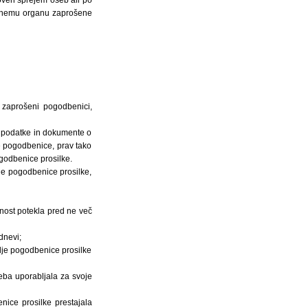
tojnemu organu zaprošene
e zaprošeni pogodbenici,
di podatke in dokumente o
e pogodbenice, prav tako
odbenice prosilke.
je pogodbenice prosilke,
vnost potekla pred ne več
dnevi;
mlje pogodbenice prosilke
seba uporabljala za svoje
ice prosilke prestajala