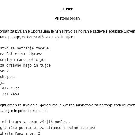
1. člen
Pristojni organi
i organ za izvajanje Sporazuma je Ministrstvo za notranje zadeve Republike Sloven
ane policije, Sektor za državno mejo in tujce.
stvo za notranje zadeve

na Policijska Uprava

uniformirane policije

za državno mejo in tujce

va 2

ubljana

ja

 472 4322

 251 7450
tojni organ za izvajanje Sporazuma je Zvezno ministrstvo za notranje zadeve Zvez
 za tujce in potne dokumente.
 ministarstvo unutrašnjih poslova

granične policije, za strance i putne isprave

ihajla Pupina br. 2
