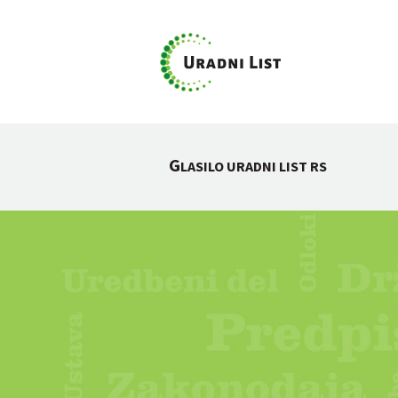
G
LASILO URADNI LIST RS