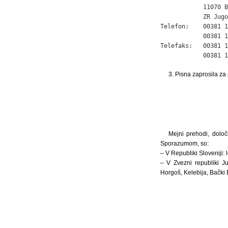
            11070 B
            ZR Jugo
Telefon:    00381 1
            00381 1
Telefaks:   00381 1
            00381 1
3. Pisna zaprosila za
Mejni prehodi, dolo
Sporazumom, so:
– V Republiki Sloveniji:
– V Zvezni republiki Ju
Horgoš, Kelebija, Bački 