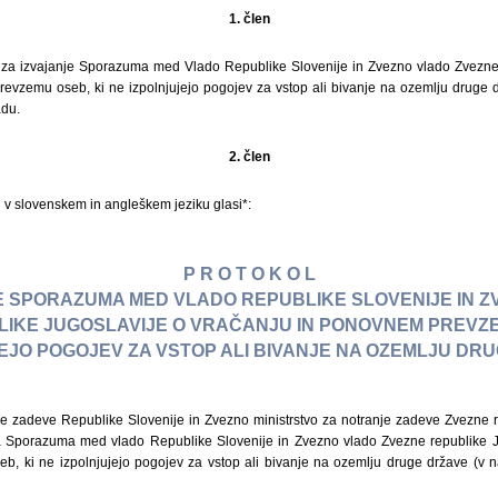
1. člen
ol za izvajanje Sporazuma med Vlado Republike Slovenije in Zvezno vlado Zvezne
evzemu oseb, ki ne izpolnjujejo pogojev za vstop ali bivanje na ozemlju druge dr
adu.
2. člen
ku v slovenskem in angleškem jeziku glasi*:
P R O T O K O L
E SPORAZUMA MED VLADO REPUBLIKE SLOVENIJE IN 
IKE JUGOSLAVIJE O VRAČANJU IN PONOVNEM PREVZE
EJO POGOJEV ZA VSTOP ALI BIVANJE NA OZEMLJU DR
nje zadeve Republike Slovenije in Zvezno ministrstvo za notranje zadeve Zvezne r
na Sporazuma med vlado Republike Slovenije in Zvezno vlado Zvezne republike Ju
, ki ne izpolnjujejo pogojev za vstop ali bivanje na ozemlju druge države (v n