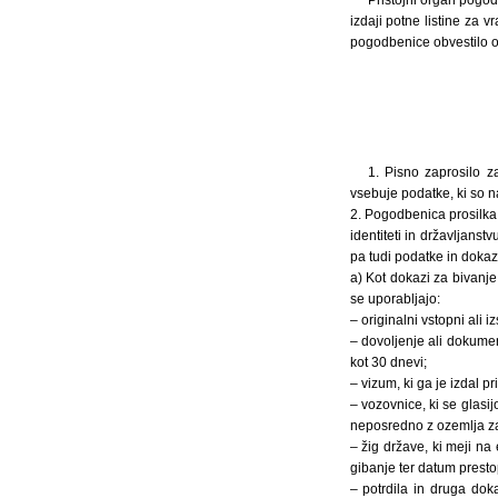
izdaji potne listine za
pogodbenice obvestilo o 
1. Pisno zaprosilo z
vsebuje podatke, ki so n
2. Pogodbenica prosilka 
identiteti in državljan
pa tudi podatke in dok
a) Kot dokazi za bivanj
se uporabljajo:
– originalni vstopni ali 
– dovoljenje ali dokumen
kot 30 dnevi;
– vizum, ki ga je izdal p
– vozovnice, ki se glasi
neposredno z ozemlja z
– žig države, ki meji na
gibanje ter datum prest
– potrdila in druga do