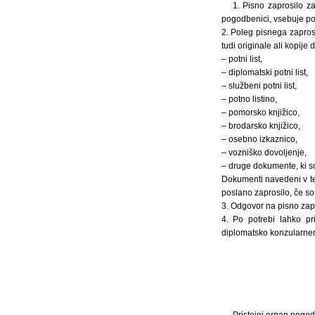
1. Pisno zaprosilo z
pogodbenici, vsebuje pod
2. Poleg pisnega zapros
tudi originale ali kopije 
– potni list,
– diplomatski potni list,
– službeni potni list,
– potno listino,
– pomorsko knjižico,
– brodarsko knjižico,
– osebno izkaznico,
– vozniško dovoljenje,
– druge dokumente, ki so
Dokumenti navedeni v tem
poslano zaprosilo, če so 
3. Odgovor na pisno zapr
4. Po potrebi lahko pr
diplomatsko konzularnem
Pristojni organ pogo