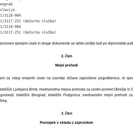
eograd

slavija

1/3118-984

1/3117-252 (dežurna služba)

1/3118-984

1/3117-251 (dežurna služba)
 ponoven sprejem oseb in druge dokumente se lahko pošlje tudi po diplomatski poti
2. člen
Mejni prehodi
čeni za vstop vrnjenih oseb na ozemlje države zaprošene pogodbenice, ki sp
 letališče Ljubljana Brnik, mednarodna mejna prehoda za cestni promet Obrežje in 
goslaviji: letališče Beograd, letališče Podgorica; mednarodni mejni prehodi za
Breg.
3. člen
Postopek v skladu z zaprosilom