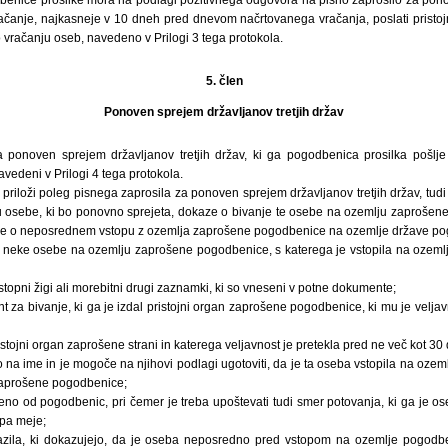
 vračanje, najkasneje v 10 dneh pred dnevom načrtovanega vračanja, poslati pris
vračanju oseb, navedeno v Prilogi 3 tega protokola.
5. člen
Ponoven sprejem državljanov tretjih držav
a ponoven sprejem državljanov tretjih držav, ki ga pogodbenica prosilka pošlj
avedeni v Prilogi 4 tega protokola.
priloži poleg pisnega zaprosila za ponoven sprejem državljanov tretjih držav, tu
stvu osebe, ki bo ponovno sprejeta, dokaze o bivanje te osebe na ozemlju zaprošen
aze o neposrednem vstopu z ozemlja zaprošene pogodbenice na ozemlje države pog
e neke osebe na ozemlju zaprošene pogodbenice, s katerega je vstopila na ozeml
izstopni žigi ali morebitni drugi zaznamki, ki so vneseni v potne dokumente;
t za bivanje, ki ga je izdal pristojni organ zaprošene pogodbenice, ki mu je velja
ristojni organ zaprošene strani in katerega veljavnost je pretekla pred ne več kot 30 
jo na ime in je mogoče na njihovi podlagi ugotoviti, da je ta oseba vstopila na oze
aprošene pogodbenice;
 eno od pogodbenic, pri čemer je treba upoštevati tudi smer potovanja, ki ga je o
opa meje;
kazila, ki dokazujejo, da je oseba neposredno pred vstopom na ozemlje pogodben