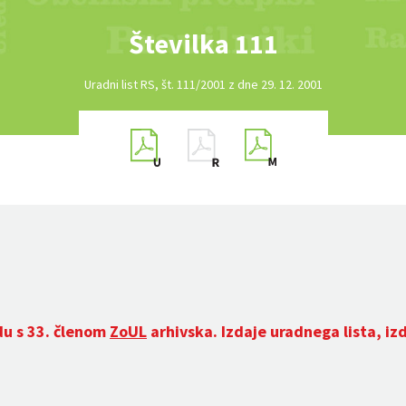
Številka 111
Uradni list RS, št. 111/2001 z dne 29. 12. 2001
du s 33. členom
ZoUL
arhivska. Izdaje uradnega lista, iz