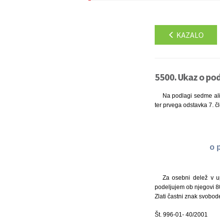
KAZALO
5500. Ukaz o pod
Na podlagi sedme ali
ter prvega odstavka 7. č
o 
Za osebni delež v up
podeljujem ob njegovi 80
Zlati častni znak svobod
Št. 996-01- 40/2001