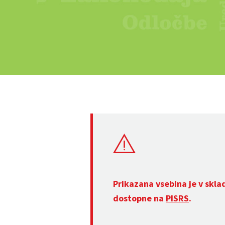
Prikazana vsebina je v skla
dostopne na
PISRS
.