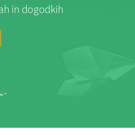
jah in dogodkih
ov
. *