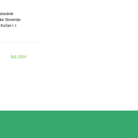
dsednik
ke Slovenije
Kučan l. r.
NA VRH