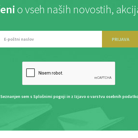
eni
o vseh naših novostih, akci
PRIJAVA
Seznanjen sem s
Splošnimi pogoji
in z
Izjavo o varstvu osebnih podatk