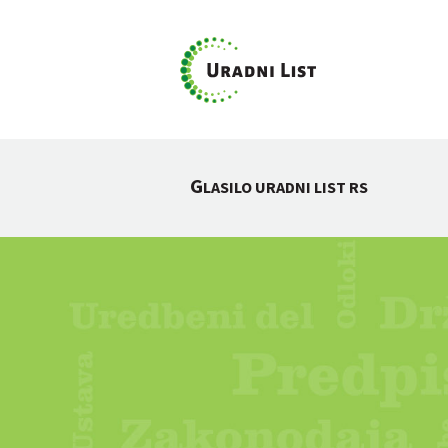
G
LASILO URADNI LIST RS