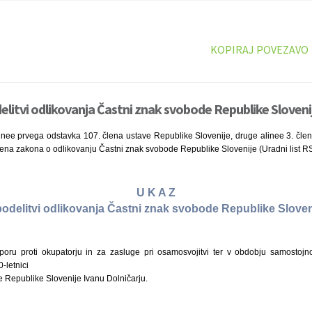
KOPIRAJ POVEZAVO
elitvi odlikovanja Častni znak svobode Republike Sloveni
nee prvega odstavka 107. člena ustave Republike Slovenije, druge alinee 3. člena
lena zakona o odlikovanju Častni znak svobode Republike Slovenije (Uradni list RS
U K A Z
podelitvi odlikovanja Častni znak svobode Republike Sloven
oru proti okupatorju in za zasluge pri osamosvojitvi ter v obdobju samostojno
-letnici
e Republike Slovenije Ivanu Dolničarju.