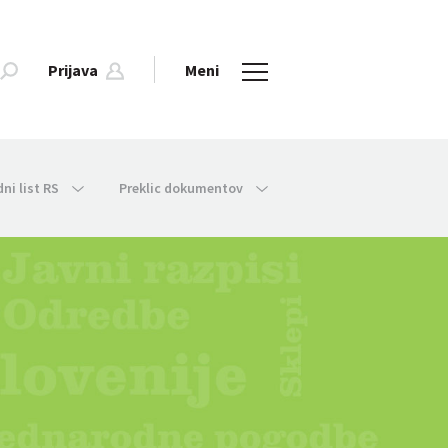
Prijava
Meni
dni list RS
Preklic dokumentov