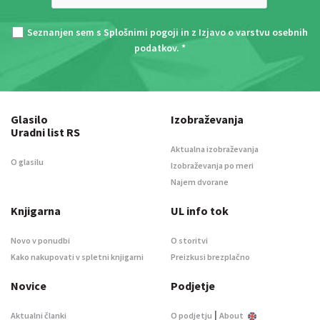
Seznanjen sem s
Splošnimi pogoji
in z
Izjavo o varstvu osebnih
podatkov
. *
Glasilo
Izobraževanja
Uradni list RS
Aktualna izobraževanja
O glasilu
Izobraževanja po meri
Najem dvorane
Knjigarna
UL info tok
Novo v ponudbi
O storitvi
Kako nakupovati v spletni knjigarni
Preizkusi brezplačno
Novice
Podjetje
|
Aktualni članki
O podjetju
About