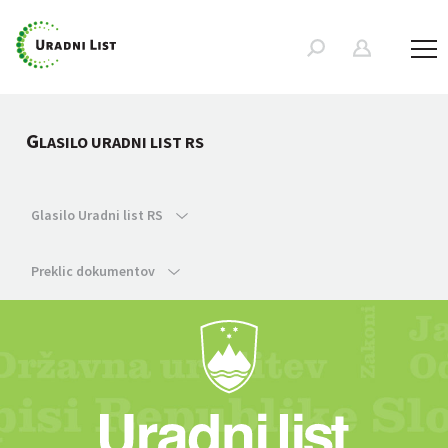
G
LASILO URADNI LIST RS
Glasilo Uradni list RS
Preklic dokumentov