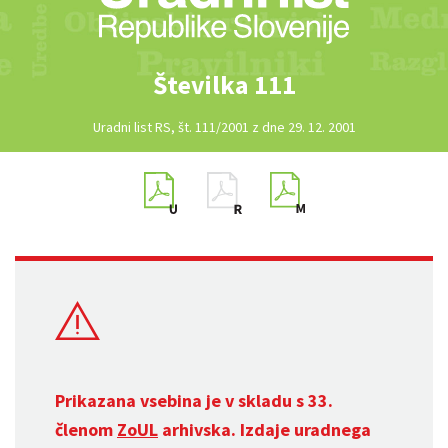
Številka 111
Uradni list RS, št. 111/2001 z dne 29. 12. 2001
Prikazana vsebina je v skladu s 33.
členom
ZoUL
arhivska. Izdaje uradnega