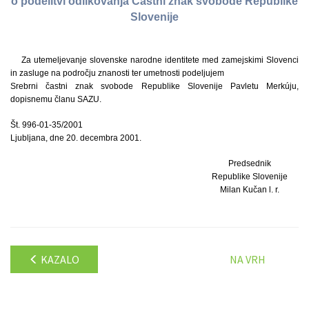
o podelitvi odlikovanja Častni znak svobode Republike
Slovenije
Za utemeljevanje slovenske narodne identitete med zamejskimi Slovenci
in zasluge na področju znanosti ter umetnosti podeljujem
Srebrni častni znak svobode Republike Slovenije Pavletu Merkúju,
dopisnemu članu SAZU.
Št. 996-01-35/2001
Ljubljana, dne 20. decembra 2001.
Predsednik
Republike Slovenije
Milan Kučan l. r.
KAZALO
NA VRH