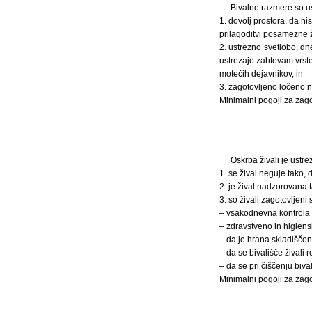
Bivalne razmere so ust
1. dovolj prostora, da ni
prilagoditvi posamezne ž
2. ustrezno svetlobo, dn
ustrezajo zahtevam vrste 
motečih dejavnikov, in
3. zagotovljeno ločeno na
Minimalni pogoji za zagot
Oskrba živali je ustre
1. se žival neguje tako,
2. je žival nadzorovana 
3. so živali zagotovljeni 
– vsakodnevna kontrola st
– zdravstveno in higien
– da je hrana skladiščena
– da se bivališče živali r
– da se pri čiščenju bival
Minimalni pogoji za zagot