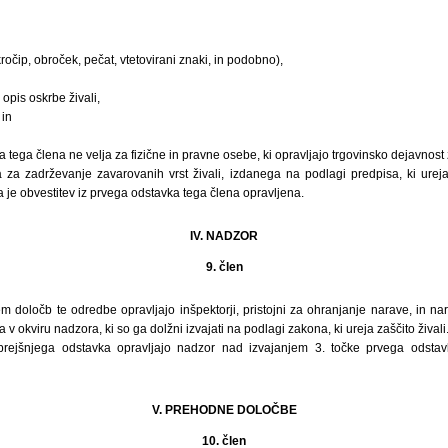
očip, obroček, pečat, vtetovirani znaki, in podobno),
 opis oskrbe živali,
 in
tega člena ne velja za fizične in pravne osebe, ki opravljajo trgovinsko dejavnost z
ja za zadrževanje zavarovanih vrst živali, izdanega na podlagi predpisa, ki ure
 da je obvestitev iz prvega odstavka tega člena opravljena.
IV. NADZOR
9. člen
 določb te odredbe opravljajo inšpektorji, pristojni za ohranjanje narave, in na
a v okviru nadzora, ki so ga dolžni izvajati na podlagi zakona, ki ureja zaščito živali
rejšnjega odstavka opravljajo nadzor nad izvajanjem 3. točke prvega odstav
V. PREHODNE DOLOČBE
10. člen