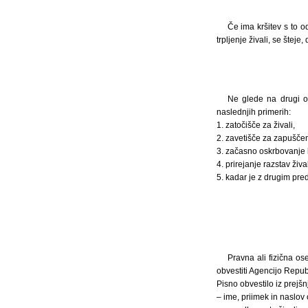
Če ima kršitev s to o
trpljenje živali, se šteje
Ne glede na drugi o
naslednjih primerih:
1. zatočišče za živali,
2. zavetišče za zapuščen
3. začasno oskrbovanje b
4. prirejanje razstav živ
5. kadar je z drugim pr
Pravna ali fizična ose
obvestiti Agencijo Republ
Pisno obvestilo iz prejš
– ime, priimek in naslov 