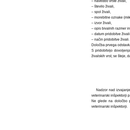
– navedbo vrste živali,
– število živali,
– spol živali,
– morebitne oznake (mikr
– izvor živali,
– opis bivalnih razmer in
– datum pridobitve živali
– način pridobitve živali.
Določba prvega odstavka 
S pridobitvijo dovoljen
živalskih vrst, se šteje,
Nadzor nad izvajanjem
veterinarski inšpektorji p
Ne glede na določbo p
veterinarski inšpektorji.