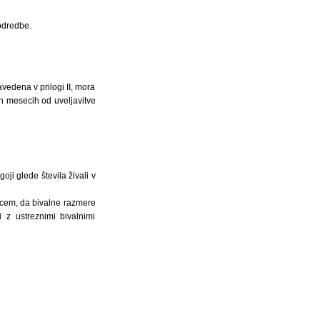
 odredbe.
avedena v prilogi II, mora
tih mesecih od uveljavitve
ji glede števila živali v
upcem, da bivalne razmere
 z ustreznimi bivalnimi