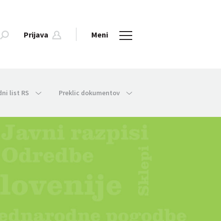
Prijava
Meni
dni list RS
Preklic dokumentov