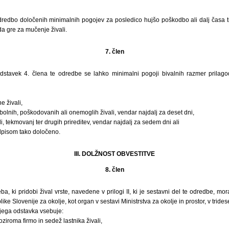
dredbo določenih minimalnih pogojev za posledico hujšo poškodbo ali dalj časa tr
, da gre za mučenje živali.
7. člen
dstavek 4. člena te odredbe se lahko minimalni pogoji bivalnih razmer prilag
e živali,
olnih, poškodovanih ali onemoglih živali, vendar najdalj za deset dni,
ali, tekmovanj ter drugih prireditev, vendar najdalj za sedem dni ali
edpisom tako določeno.
III. DOLŽNOST OBVESTITVE
8. člen
ba, ki pridobi žival vrste, navedene v prilogi II, ki je sestavni del te odredbe, mor
ike Slovenije za okolje, kot organ v sestavi Ministrstva za okolje in prostor, v trides
njega odstavka vsebuje:
oziroma firmo in sedež lastnika živali,