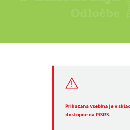
Prikazana vsebina je v skla
dostopne na
PISRS
.