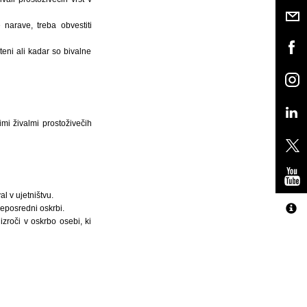
 narave, treba obvestiti
teni ali kadar so bivalne
mi živalmi prostoživečih
l v ujetništvu.
neposredni oskrbi.
izroči v oskrbo osebi, ki