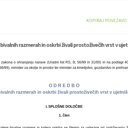
KOPIRAJ POVEZAVO
ivalnih razmerah in oskrbi živali prostoživečih vrst v ujet
zakona o ohranjanju narave (Uradni list RS, št. 56/99 in 31/00) in na podlagi 40
. 98/99), minister za okolje in prostor ter minister za kmetijstvo, gozdarstvo in prehr
O D R E D B O
ivalnih razmerah in oskrbi živali prostoživečih vrst v ujetni
I. SPLOŠNE DOLOČBE
1. člen
tere bivalne razmere in katera oskrba se štejejo za ustrezne pri zadrževanju živ