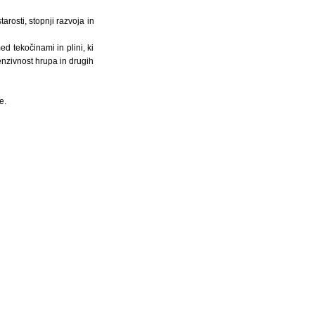
arosti, stopnji razvoja in
d tekočinami in plini, ki
tenzivnost hrupa in drugih
e.