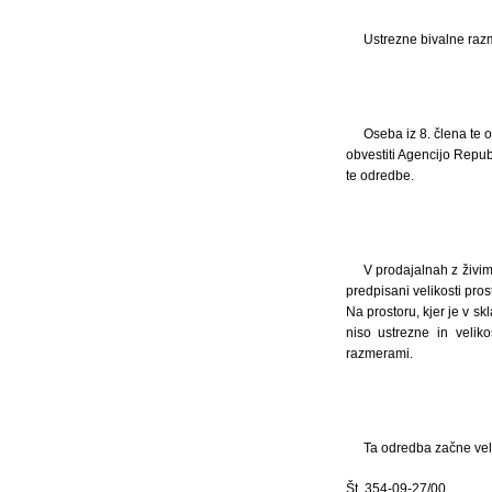
Ustrezne bivalne razm
Oseba iz 8. člena te o
obvestiti Agencijo Republ
te odredbe.
V prodajalnah z živim
predpisani velikosti pros
Na prostoru, kjer je v s
niso ustrezne in velik
razmerami.
Ta odredba začne velj
Št. 354-09-27/00