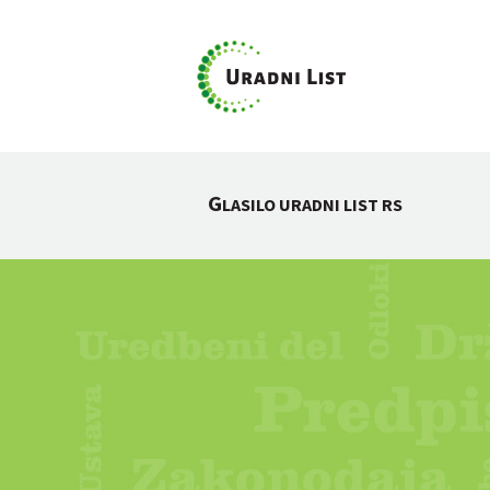
G
LASILO URADNI LIST RS