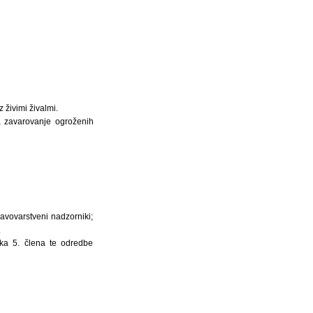
 živimi živalmi.
ja zavarovanje ogroženih
ravovarstveni nadzorniki;
.
ka 5. člena te odredbe