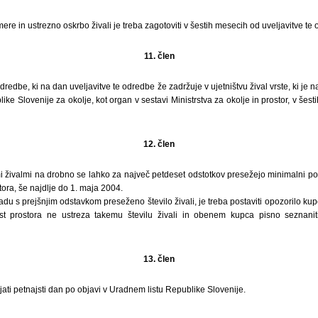
ere in ustrezno oskrbo živali je treba zagotoviti v šestih mesecih od uveljavitve te
11. člen
dredbe, ki na dan uveljavitve te odredbe že zadržuje v ujetništvu žival vrste, ki je n
ike Slovenije za okolje, kot organ v sestavi Ministrstva za okolje in prostor, v šes
12. člen
i živalmi na drobno se lahko za največ petdeset odstotkov presežejo minimalni pogo
tora, še najdlje do 1. maja 2004.
kladu s prejšnjim odstavkom preseženo število živali, je treba postaviti opozorilo k
ost prostora ne ustreza takemu številu živali in obenem kupca pisno seznaniti
13. člen
ati petnajsti dan po objavi v Uradnem listu Republike Slovenije.