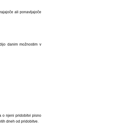
ajajoče ali ponavljajoče
odijo danim možnostim v
a o njeni pridobitvi pisno
etih dneh od pridobitve.