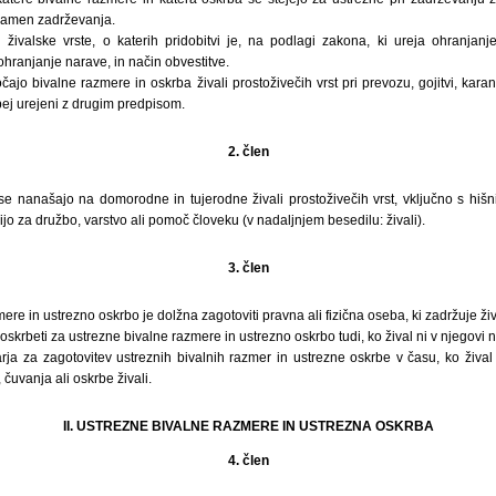
 namen zadrževanja.
živalske vrste, o katerih pridobitvi je, na podlagi zakona, ki ureja ohranjanje
 ohranjanje narave, in način obvestitve.
ajo bivalne razmere in oskrba živali prostoživečih vrst pri prevozu, gojitvi, karan
ej urejeni z drugim predpisom.
2. člen
e nanašajo na domorodne in tujerodne živali prostoživečih vrst, vključno s hišni
edijo za družbo, varstvo ali pomoč človeku (v nadaljnjem besedilu: živali).
3. člen
re in ustrezno oskrbo je dolžna zagotoviti pravna ali fizična oseba, ki zadržuje živa
poskrbeti za ustrezne bivalne razmere in ustrezno oskrbo tudi, ko žival ni v njegovi 
rja za zagotovitev ustreznih bivalnih razmer in ustrezne oskrbe v času, ko žival 
čuvanja ali oskrbe živali.
II. USTREZNE BIVALNE RAZMERE IN USTREZNA OSKRBA
4. člen