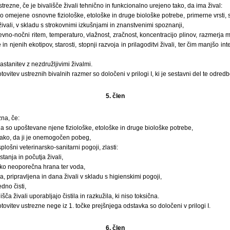
rezne, če je bivališče živali tehnično in funkcionalno urejeno tako, da ima žival:
so omejene osnovne fiziološke, etološke in druge biološke potrebe, primerne vrsti, st
ivali, v skladu s strokovnimi izkušnjami in znanstvenimi spoznanji,
evno-nočni ritem, temperaturo, vlažnost, zračnost, koncentracijo plinov, razmerja me
in njenih ekotipov, starosti, stopnji razvoja in prilagoditvi živali, ter čim manjšo in
stanitev z nezdružljivimi živalmi.
ovitev ustreznih bivalnih razmer so določeni v prilogi I, ki je sestavni del te odredb
5. člen
zna, če:
 da so upoštevane njene fiziološke, etološke in druge biološke potrebe,
tako, da ji je onemogočen pobeg,
splošni veterinarsko-sanitarni pogoji, zlasti:
anja in počutja živali,
sko neoporečna hrana ter voda,
, pripravljena in dana živali v skladu s higienskimi pogoji,
edno čisti,
išča živali uporabljajo čistila in razkužila, ki niso toksična.
ovitev ustrezne nege iz 1. točke prejšnjega odstavka so določeni v prilogi I.
6. člen