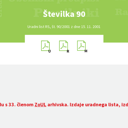
Številka 90
Uradni list RS, št. 90/2001 z dne 15. 11. 2001
du s 33. členom
ZoUL
arhivska. Izdaje uradnega lista, iz