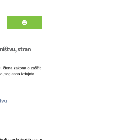
ništvu, stran
. člena zakona o zaščiti
ano, soglasno izdajata
štvu
ali prostoživečih vrst v