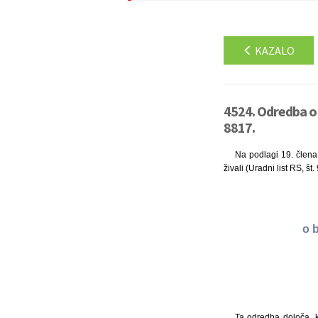
KAZALO
4524. Odredba o b
8817.
Na podlagi 19. člena 
živali (Uradni list RS, št
o b
Ta odredba določa, ka