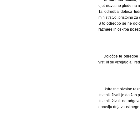
ujetništvu, ne glede na
Ta odredba določa tudi 
ministrstvo, pristojno za
S to odredbo se ne določ
razmere in oskrba poseb
Določbe te odredbe s
vrst, ki se vzrejajo ali r
Ustrezne bivalne razme
Imetnik živali je dolžan 
Imetnik živali ne odgova
opravlja dejavnost nege, 