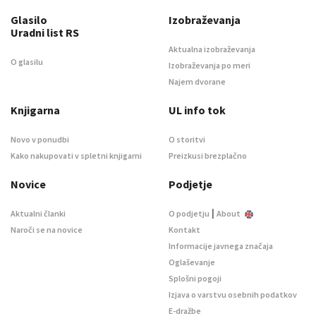
Glasilo
Izobraževanja
Uradni list RS
Aktualna izobraževanja
O glasilu
Izobraževanja po meri
Najem dvorane
Knjigarna
UL info tok
Novo v ponudbi
O storitvi
Kako nakupovati v spletni knjigarni
Preizkusi brezplačno
Novice
Podjetje
|
Aktualni članki
O podjetju
About
Naroči se na novice
Kontakt
Informacije javnega značaja
Oglaševanje
Splošni pogoji
Izjava o varstvu osebnih podatkov
E-dražbe