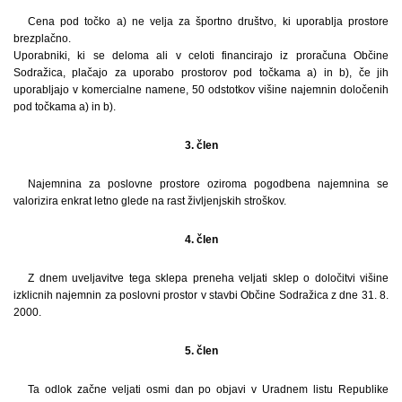
Cena pod točko a) ne velja za športno društvo, ki uporablja prostore
brezplačno.
Uporabniki, ki se deloma ali v celoti financirajo iz proračuna Občine
Sodražica, plačajo za uporabo prostorov pod točkama a) in b), če jih
uporabljajo v komercialne namene, 50 odstotkov višine najemnin določenih
pod točkama a) in b).
3. člen
Najemnina za poslovne prostore oziroma pogodbena najemnina se
valorizira enkrat letno glede na rast življenjskih stroškov.
4. člen
Z dnem uveljavitve tega sklepa preneha veljati sklep o določitvi višine
izklicnih najemnin za poslovni prostor v stavbi Občine Sodražica z dne 31. 8.
2000.
5. člen
Ta odlok začne veljati osmi dan po objavi v Uradnem listu Republike