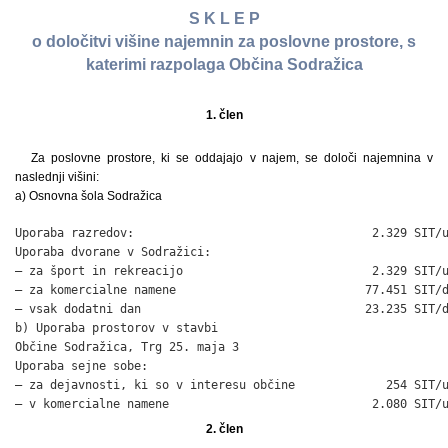
S K L E P
o določitvi višine najemnin za poslovne prostore, s
katerimi razpolaga Občina Sodražica
1. člen
Za poslovne prostore, ki se oddajajo v najem, se določi najemnina v
naslednji višini:
a) Osnovna šola Sodražica
Uporaba razredov:                                  2.329 SIT/u
Uporaba dvorane v Sodražici:

– za šport in rekreacijo                           2.329 SIT/u
– za komercialne namene                           77.451 SIT/d
– vsak dodatni dan                                23.235 SIT/d
b) Uporaba prostorov v stavbi

Občine Sodražica, Trg 25. maja 3

Uporaba sejne sobe:

– za dejavnosti, ki so v interesu občine             254 SIT/u
– v komercialne namene                             2.080 SIT/
2. člen