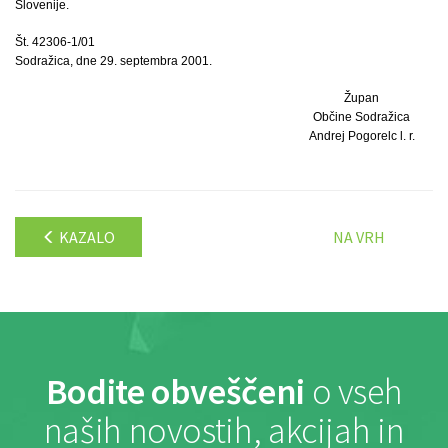
Slovenije.
Št. 42306-1/01
Sodražica, dne 29. septembra 2001.
Župan
Občine Sodražica
Andrej Pogorelc l. r.
KAZALO
NA VRH
Bodite obveščeni
o vseh
naših novostih, akcijah in