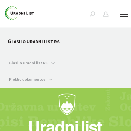
G
LASILO URADNI LIST RS
Glasilo Uradni list RS
Preklic dokumentov