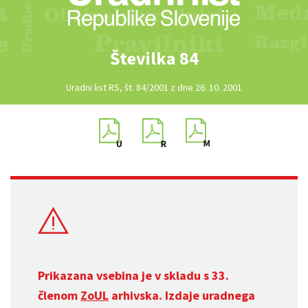
Številka 84
Uradni list RS, št. 84/2001 z dne 26. 10. 2001
Prikazana vsebina je v skladu s 33.
členom
ZoUL
arhivska. Izdaje uradnega