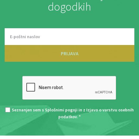
dogodkih
PRIJAVA
Seznanjen sem s
Splošnimi pogoji
in z
Izjavo o varstvu osebnih
podatkov
. *