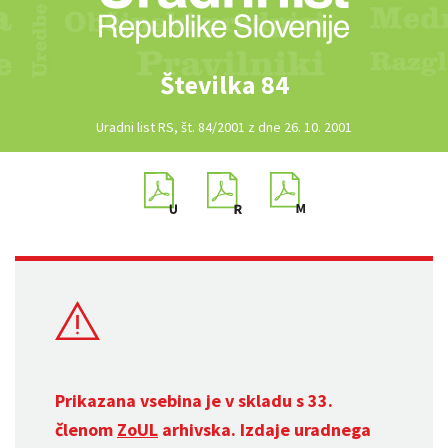
Številka 84
Uradni list RS, št. 84/2001 z dne 26. 10. 2001
Prikazana vsebina je v skladu s 33.
členom
ZoUL
arhivska. Izdaje uradnega