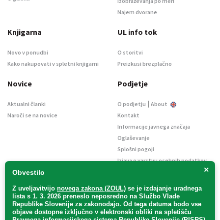
Izobraževanja po meri
Najem dvorane
Knjigarna
UL info tok
Novo v ponudbi
O storitvi
Kako nakupovati v spletni knjigarni
Preizkusi brezplačno
Novice
Podjetje
|
Aktualni članki
O podjetju
About
Naroči se na novice
Kontakt
Informacije javnega značaja
Oglaševanje
Splošni pogoji
Izjava o varstvu osebnih podatkov
×
E-dražbe
Obvestilo
Z uveljavitvijo
novega zakona (ZOUL)
se je
izdajanje uradnega
lista s 1. 3. 2026 preneslo
neposredno
na Službo Vlade
Republike Slovenije za zakonodajo
. Od tega datuma bodo vse
objave dostopne izključno v elektronski obliki na spletišču
Pravnega informacijskega sistema Republike Slovenije (PISRS),