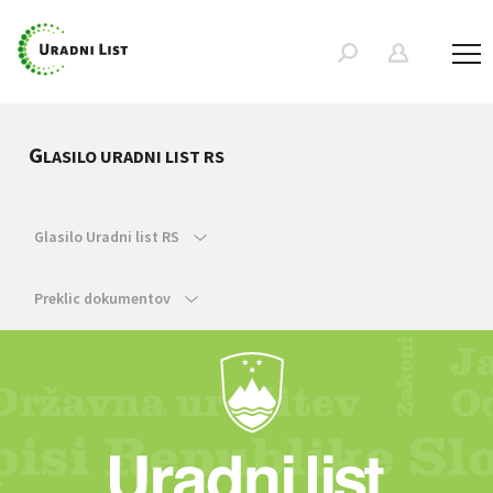
G
LASILO URADNI LIST RS
Glasilo Uradni list RS
Preklic dokumentov