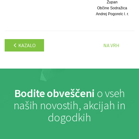
Župan
Občine Sodražica
Andrej Pogorelc l. r.
KAZALO
NA VRH
Bodite obveščeni
o vseh
naših novostih, akcijah in
dogodkih