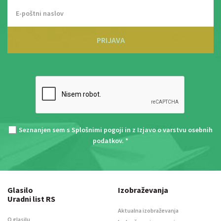
PRIJAVA
Seznanjen sem s
Splošnimi pogoji
in z
Izjavo o varstvu osebnih
podatkov
. *
Glasilo
Izobraževanja
Uradni list RS
Aktualna izobraževanja
O glasilu