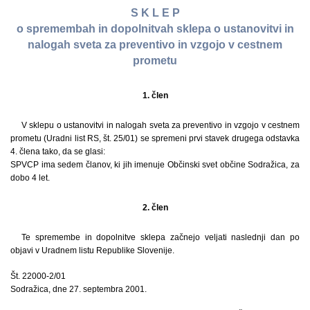
S K L E P
o spremembah in dopolnitvah sklepa o ustanovitvi in
nalogah sveta za preventivo in vzgojo v cestnem
prometu
1. člen
V sklepu o ustanovitvi in nalogah sveta za preventivo in vzgojo v cestnem
prometu (Uradni list RS, št. 25/01) se spremeni prvi stavek drugega odstavka
4. člena tako, da se glasi:
SPVCP ima sedem članov, ki jih imenuje Občinski svet občine Sodražica, za
dobo 4 let.
2. člen
Te spremembe in dopolnitve sklepa začnejo veljati naslednji dan po
objavi v Uradnem listu Republike Slovenije.
Št. 22000-2/01
Sodražica, dne 27. septembra 2001.