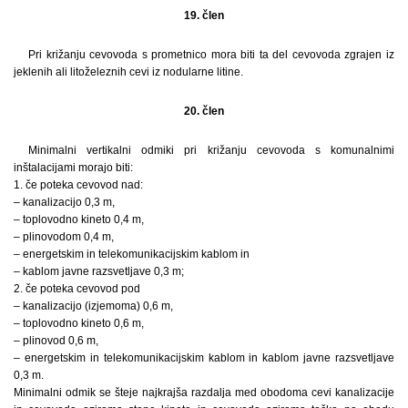
19. člen
Pri križanju cevovoda s prometnico mora biti ta del cevovoda zgrajen iz
jeklenih ali litoželeznih cevi iz nodularne litine.
20. člen
Minimalni vertikalni odmiki pri križanju cevovoda s komunalnimi
inštalacijami morajo biti:
1. če poteka cevovod nad:
– kanalizacijo 0,3 m,
– toplovodno kineto 0,4 m,
– plinovodom 0,4 m,
– energetskim in telekomunikacijskim kablom in
– kablom javne razsvetljave 0,3 m;
2. če poteka cevovod pod
– kanalizacijo (izjemoma) 0,6 m,
– toplovodno kineto 0,6 m,
– plinovod 0,6 m,
– energetskim in telekomunikacijskim kablom in kablom javne razsvetljave
0,3 m.
Minimalni odmik se šteje najkrajša razdalja med obodoma cevi kanalizacije