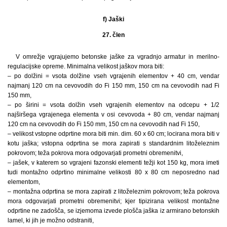
f) Jaški
27. člen
V omrežje vgrajujemo betonske jaške za vgradnjo armatur in merilno-
regulacijske opreme. Minimalna velikost jaškov mora biti:
– po dolžini = vsota dolžine vseh vgrajenih elementov + 40 cm, vendar
najmanj 120 cm na cevovodih do Fi 150 mm, 150 cm na cevovodih nad Fi
150 mm,
– po širini = vsota dolžin vseh vgrajenih elementov na odcepu + 1/2
najširšega vgrajenega elementa v osi cevovoda + 80 cm, vendar najmanj
120 cm na cevovodih do Fi 150 mm, 150 cm na cevovodih nad Fi 150,
– velikost vstopne odprtine mora biti min. dim. 60 x 60 cm; locirana mora biti v
kotu jaška; vstopna odprtina se mora zapirati s standardnim litoželeznim
pokrovom; teža pokrova mora odgovarjati prometni obremenitvi,
– jašek, v katerem so vgrajeni fazonski elementi težji kot 150 kg, mora imeti
tudi montažno odprtino minimalne velikosti 80 x 80 cm neposredno nad
elementom,
– montažna odprtina se mora zapirati z litoželeznim pokrovom; teža pokrova
mora odgovarjati prometni obremenitvi; kjer tipizirana velikost montažne
odprtine ne zadošča, se izjemoma izvede plošča jaška iz armirano betonskih
lamel, ki jih je možno odstraniti,