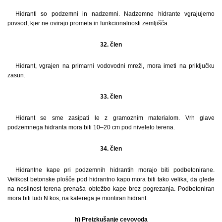
Hidranti so podzemni in nadzemni. Nadzemne hidrante vgrajujemo
povsod, kjer ne ovirajo prometa in funkcionalnosti zemljišča.
32. člen
Hidrant, vgrajen na primarni vodovodni mreži, mora imeti na priključku
zasun.
33. člen
Hidrant se sme zasipati le z gramoznim materialom. Vrh glave
podzemnega hidranta mora biti 10–20 cm pod niveleto terena.
34. člen
Hidrantne kape pri podzemnih hidrantih morajo biti podbetonirane.
Velikost betonske plošče pod hidrantno kapo mora biti tako velika, da glede
na nosilnost terena prenaša obtežbo kape brez pogrezanja. Podbetoniran
mora biti tudi N kos, na katerega je montiran hidrant.
h) Preizkušanje cevovoda