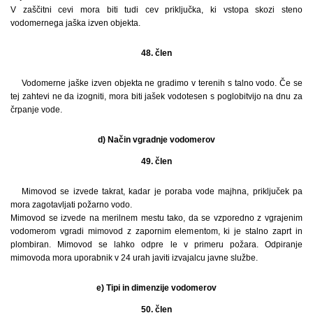
V zaščitni cevi mora biti tudi cev priključka, ki vstopa skozi steno
vodomernega jaška izven objekta.
48. člen
Vodomerne jaške izven objekta ne gradimo v terenih s talno vodo. Če se
tej zahtevi ne da izogniti, mora biti jašek vodotesen s poglobitvijo na dnu za
črpanje vode.
d) Način vgradnje vodomerov
49. člen
Mimovod se izvede takrat, kadar je poraba vode majhna, priključek pa
mora zagotavljati požarno vodo.
Mimovod se izvede na merilnem mestu tako, da se vzporedno z vgrajenim
vodomerom vgradi mimovod z zapornim elementom, ki je stalno zaprt in
plombiran. Mimovod se lahko odpre le v primeru požara. Odpiranje
mimovoda mora uporabnik v 24 urah javiti izvajalcu javne službe.
e) Tipi in dimenzije vodomerov
50. člen