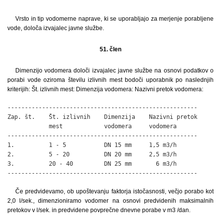
Vrsto in tip vodomerne naprave, ki se uporabljajo za merjenje porabljene
vode, določa izvajalec javne službe.
51. člen
Dimenzijo vodomera določi izvajalec javne službe na osnovi podatkov o
porabi vode oziroma številu izlivnih mest bodoči uporabnik po naslednjih
kriterijih: Št. izlivnih mest: Dimenzija vodomera: Nazivni pretok vodomera:
-------------------------------------------------------

Zap. št.    Št. izlivnih    Dimenzija    Nazivni pretok 

            mest            vodomera     vodomera

-------------------------------------------------------

1.          1 - 5           DN 15 mm     1,5 m3/h

2.          5 - 20          DN 20 mm     2,5 m3/h

3.          20 - 40         DN 25 mm       6 m3/h

-------------------------------------------------------
Če predvidevamo, ob upoštevanju faktorja istočasnosti, večjo porabo kot
2,0 l/sek., dimenzioniramo vodomer na osnovi predvidenih maksimalnih
pretokov v l/sek. in predvidene povprečne dnevne porabe v m3 /dan.