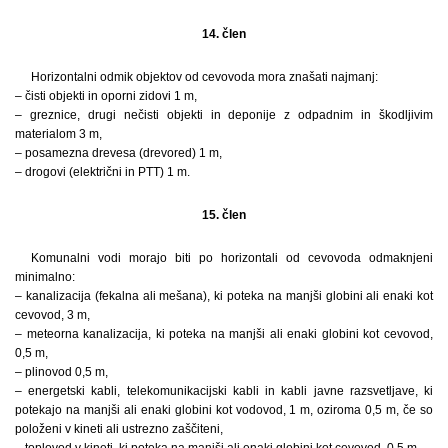
14. člen
Horizontalni odmik objektov od cevovoda mora znašati najmanj:
– čisti objekti in oporni zidovi 1 m,
– greznice, drugi nečisti objekti in deponije z odpadnim in škodljivim
materialom 3 m,
– posamezna drevesa (drevored) 1 m,
– drogovi (električni in PTT) 1 m.
15. člen
Komunalni vodi morajo biti po horizontali od cevovoda odmaknjeni
minimalno:
– kanalizacija (fekalna ali mešana), ki poteka na manjši globini ali enaki kot
cevovod, 3 m,
– meteorna kanalizacija, ki poteka na manjši ali enaki globini kot cevovod,
0,5 m,
– plinovod 0,5 m,
– energetski kabli, telekomunikacijski kabli in kabli javne razsvetljave, ki
potekajo na manjši ali enaki globini kot vodovod, 1 m, oziroma 0,5 m, če so
položeni v kineti ali ustrezno zaščiteni,
– toplovod v kineti, ki poteka na manjši ali enaki globini kot cevovod, 0,5 m,