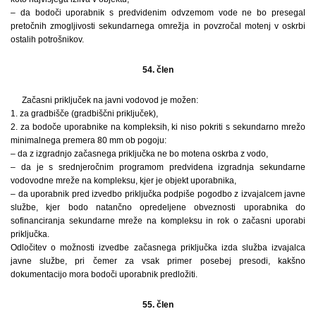
– da bodoči uporabnik s predvidenim odvzemom vode ne bo presegal
pretočnih zmogljivosti sekundarnega omrežja in povzročal motenj v oskrbi
ostalih potrošnikov.
54. člen
Začasni priključek na javni vodovod je možen:
1. za gradbišče (gradbiščni priključek),
2. za bodoče uporabnike na kompleksih, ki niso pokriti s sekundarno mrežo
minimalnega premera 80 mm ob pogoju:
– da z izgradnjo začasnega priključka ne bo motena oskrba z vodo,
– da je s srednjeročnim programom predvidena izgradnja sekundarne
vodovodne mreže na kompleksu, kjer je objekt uporabnika,
– da uporabnik pred izvedbo priključka podpiše pogodbo z izvajalcem javne
službe, kjer bodo natančno opredeljene obveznosti uporabnika do
sofinanciranja sekundarne mreže na kompleksu in rok o začasni uporabi
priključka.
Odločitev o možnosti izvedbe začasnega priključka izda služba izvajalca
javne službe, pri čemer za vsak primer posebej presodi, kakšno
dokumentacijo mora bodoči uporabnik predložiti.
55. člen