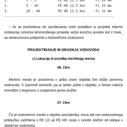
1.         1 - 5           PE HD 12,5 bar     Fi 20 mm

2.         5 - 20          PE HD 12,5 bar     Fi 25 mm

3.         20 - 40         PE HD 12,5 bar     Fi 32 mm

-------------------------------------------------------
– če se predvideva ob upoštevanju vseh podatkov iz projekta interne
instalacije oziroma tehnološkega projekta večjo konično porabo kot 2 l/sek.,
se dimenzionira priključek s hidravličnim izračunom.
PROJEKTIRANJE IN GRADNJA VODOVODA
c) Lokacija in izvedba merilnega mesta
46. člen
Merilno mesto je praviloma v jašku izven objekta čim bližje javnemu
vodovodu. V izjemnih primerih, pa je lahko jašek v objektu, o čemer odloča
investitor v dogovoru z izvajalcem javne službe.
47. člen
Če je vodomerno mesto v objektu uporabnika, mora biti cev vodovodnega
priključka zaščitena s PE LD ali PE HD cevjo v celotni dolžini od vstopa v
objekt do vodomera.