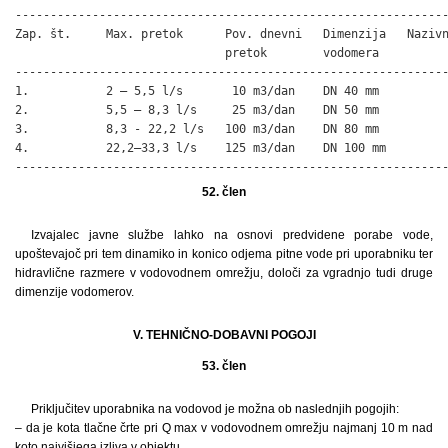
--------------------------------------------------------------
Zap. št.     Max. pretok      Pov. dnevni   Dimenzija   Nazivn
                              pretok        vodomera          
--------------------------------------------------------------
1.           2 – 5,5 l/s       10 m3/dan    DN 40 mm          
2.           5,5 – 8,3 l/s     25 m3/dan    DN 50 mm          
3.           8,3 - 22,2 l/s   100 m3/dan    DN 80 mm          
4.           22,2–33,3 l/s    125 m3/dan    DN 100 mm         
-------------------------------------------------------------
52. člen
Izvajalec javne službe lahko na osnovi predvidene porabe vode,
upoštevajoč pri tem dinamiko in konico odjema pitne vode pri uporabniku ter
hidravlične razmere v vodovodnem omrežju, določi za vgradnjo tudi druge
dimenzije vodomerov.
V. TEHNIČNO-DOBAVNI POGOJI
53. člen
Priključitev uporabnika na vodovod je možna ob naslednjih pogojih:
– da je kota tlačne črte pri Q max v vodovodnem omrežju najmanj 10 m nad
koto najvišjega izliva v objektu,