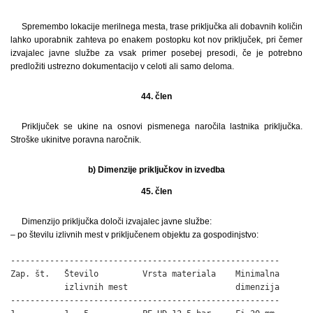
Spremembo lokacije merilnega mesta, trase priključka ali dobavnih količin
lahko uporabnik zahteva po enakem postopku kot nov priključek, pri čemer
izvajalec javne službe za vsak primer posebej presodi, če je potrebno
predložiti ustrezno dokumentacijo v celoti ali samo deloma.
44. člen
Priključek se ukine na osnovi pismenega naročila lastnika priključka.
Stroške ukinitve poravna naročnik.
b) Dimenzije priključkov in izvedba
45. člen
Dimenzijo priključka določi izvajalec javne službe:
– po številu izlivnih mest v priključenem objektu za gospodinjstvo:
-------------------------------------------------------

Zap. št.   Število         Vrsta materiala    Minimalna

           izlivnih mest                      dimenzija

-------------------------------------------------------
