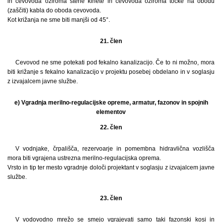
in cevovoda oziroma stene kinete in cevovoda oziroma točke na obodu
(zaščiti) kabla do oboda cevovoda.
Kot križanja ne sme biti manjši od 45°.
21. člen
Cevovod ne sme potekati pod fekalno kanalizacijo. Če to ni možno, mora
biti križanje s fekalno kanalizacijo v projektu posebej obdelano in v soglasju
z izvajalcem javne službe.
e) Vgradnja merilno-regulacijske opreme, armatur, fazonov in spojnih
elementov
22. člen
V vodnjake, črpališča, rezervoarje in pomembna hidravlična vozlišča
mora biti vgrajena ustrezna merilno-regulacijska oprema.
Vrsto in tip ter mesto vgradnje določi projektant v soglasju z izvajalcem javne
službe.
23. člen
V vodovodno mrežo se smejo vgrajevati samo taki fazonski kosi in