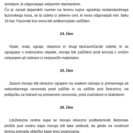
armature, ki odgovarjajo veljavnim standardom.
Če je zaradi dejanskih razmer na terenu nujna vgradnja nestandardnega
fazonskega kosa, se ta izdela iz jeklene cevi, ki mora odgovarjati min. tlaku
16 bar. Fazonski kos mora biti antikorozijsko zaščiten.
24. člen
Vijaki, vrata, ograje, stopnice in drugi ključavničarski izdelki, ki se
vgrajujejo v vodovodne objekte, morajo biti zaščiteni proti koroziji z vročim
cinkanjem ali izdelani iz nerjavečih materialov.
25. člen
Zasuni morajo biti obvezno vgrajeni na vsakem odcepu iz primarnega ali
sekundarnega cevovoda pred zaščito in za zaščito pod železnico, na
priključku za hidrant na primarnem cevovodu, pred zračnikom in blatnikom.
26. člen
Litoželezne cestne kape se morajo obvezno podbetonirati. Betonske
plošče pod cestno kapo morajo biti take velikosti, da glede na nosilnost
terena prenaša obtežbo kape brez pogrezanja.