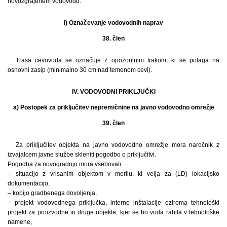
novozgrajenem vodovodu.
i) Označevanje vodovodnih naprav
38. člen
Trasa cevovoda se označuje z opozorilnim trakom, ki se polaga na
osnovni zasip (minimalno 30 cm nad temenom cevi).
IV. VODOVODNI PRIKLJUČKI
a) Postopek za priključitev nepremičnine na javno vodovodno omrežje
39. člen
Za priključitev objekta na javno vodovodno omrežje mora naročnik z
izvajalcem javne službe skleniti pogodbo o priključitvi.
Pogodba za novogradnjo mora vsebovati:
– situacijo z vrisanim objektom v merilu, ki velja za (LD) lokacijsko
dokumentacijo,
– kopijo gradbenega dovoljenja,
– projekt vodovodnega priključka, interne inštalacije oziroma tehnološki
projekt za proizvodne in druge objekte, kjer se bo voda rabila v tehnološke
namene,