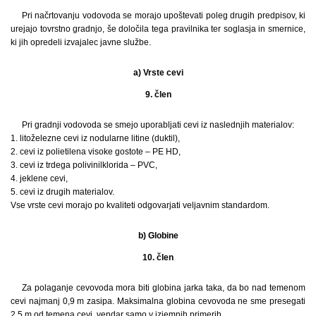
Pri načrtovanju vodovoda se morajo upoštevati poleg drugih predpisov, ki
urejajo tovrstno gradnjo, še določila tega pravilnika ter soglasja in smernice,
ki jih opredeli izvajalec javne službe.
a) Vrste cevi
9. člen
Pri gradnji vodovoda se smejo uporabljati cevi iz naslednjih materialov:
1. litoželezne cevi iz nodularne litine (duktil),
2. cevi iz polietilena visoke gostote – PE HD,
3. cevi iz trdega polivinilklorida – PVC,
4. jeklene cevi,
5. cevi iz drugih materialov.
Vse vrste cevi morajo po kvaliteti odgovarjati veljavnim standardom.
b) Globine
10. člen
Za polaganje cevovoda mora biti globina jarka taka, da bo nad temenom
cevi najmanj 0,9 m zasipa. Maksimalna globina cevovoda ne sme presegati
2,5 m od temena cevi, vendar samo v izjemnih primerih.