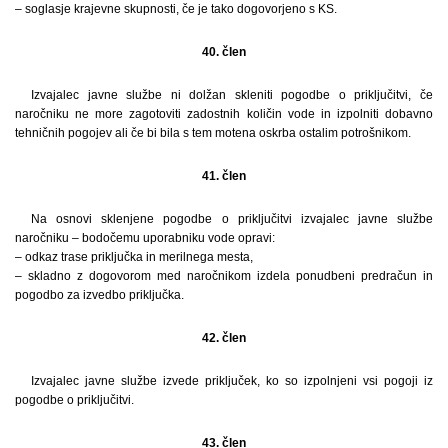
– soglasje krajevne skupnosti, če je tako dogovorjeno s KS.
40. člen
Izvajalec javne službe ni dolžan skleniti pogodbe o priključitvi, če
naročniku ne more zagotoviti zadostnih količin vode in izpolniti dobavno
tehničnih pogojev ali če bi bila s tem motena oskrba ostalim potrošnikom.
41. člen
Na osnovi sklenjene pogodbe o priključitvi izvajalec javne službe
naročniku – bodočemu uporabniku vode opravi:
– odkaz trase priključka in merilnega mesta,
– skladno z dogovorom med naročnikom izdela ponudbeni predračun in
pogodbo za izvedbo priključka.
42. člen
Izvajalec javne službe izvede priključek, ko so izpolnjeni vsi pogoji iz
pogodbe o priključitvi.
43. člen