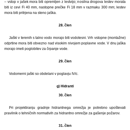
– vstop v jašek mora biti opremljen z lestvijo; nosilna drogova lestev morata
biti iz cevi Fi 40 mm, nastopne prečke Fi 18 mm v razmaku 300 mm; lestev
mora biti pritrjena na steno jaška.
28. člen
Jaški v terenih s talno vodo morajo biti vodotesni. Vrh vstopne (montažne)
odprtine mora biti obvezno nad visokim nivojem poplavne vode. V dnu jaška
morajo imeti poglobitev za črpanje vode.
29. člen
Vodomerni jaški so obdelani v poglavju IV/c.
g) Hidranti
30. člen
Pri projektiranju gradnje hidrantnega omrežja je potrebno upoštevati
pravilnik o tehničnih normativih za hidrantno omrežje za gašenje požarov.
31. člen