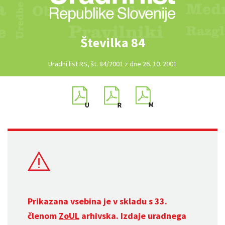
Številka 84
Uradni list RS, št. 84/2001 z dne 26. 10. 2001
Prikazana vsebina je v skladu s 33.
členom
ZoUL
arhivska. Izdaje uradnega