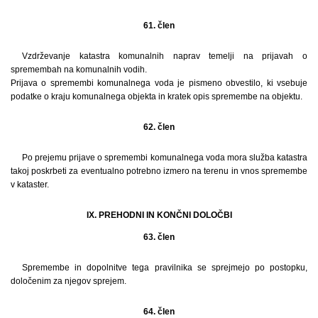
61. člen
Vzdrževanje katastra komunalnih naprav temelji na prijavah o
spremembah na komunalnih vodih.
Prijava o spremembi komunalnega voda je pismeno obvestilo, ki vsebuje
podatke o kraju komunalnega objekta in kratek opis spremembe na objektu.
62. člen
Po prejemu prijave o spremembi komunalnega voda mora služba katastra
takoj poskrbeti za eventualno potrebno izmero na terenu in vnos spremembe
v kataster.
IX. PREHODNI IN KONČNI DOLOČBI
63. člen
Spremembe in dopolnitve tega pravilnika se sprejmejo po postopku,
določenim za njegov sprejem.
64. člen