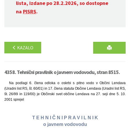
lista, izdane po 28.2.2026, so dostopne
na
PISRS
.
KAZALO
4358. Tehnični pravilnik o javnem vodovodu, stran 8515.
Na podlagi 6. člena odloka o oskrbi s pitno vodo v Občini Lendava
(Uradni list RS, št. 60/01) in 17. člena statuta Občine Lendava (Uradni list RS,
št. 26/99 in 119/00) je Občinski svet občine Lendava na 27. seji dne 5. 10.
2001 sprejel
T E H N I Č N I P R A V I L N I K
o javnem vodovodu