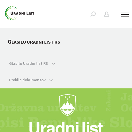
G
LASILO URADNI LIST RS
Glasilo Uradni list RS
Preklic dokumentov