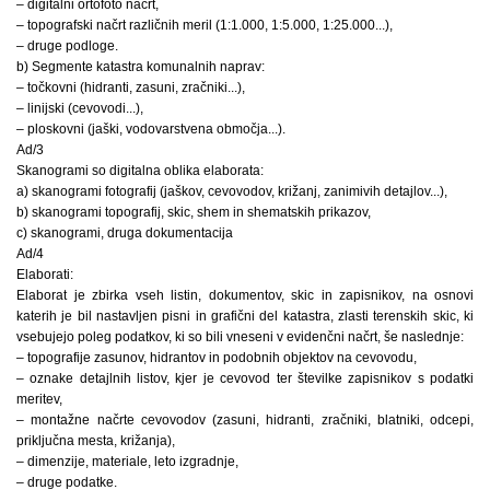
– digitalni ortofoto načrt,
– topografski načrt različnih meril (1:1.000, 1:5.000, 1:25.000...),
– druge podloge.
b) Segmente katastra komunalnih naprav:
– točkovni (hidranti, zasuni, zračniki...),
– linijski (cevovodi...),
– ploskovni (jaški, vodovarstvena območja...).
Ad/3
Skanogrami so digitalna oblika elaborata:
a) skanogrami fotografij (jaškov, cevovodov, križanj, zanimivih detajlov...),
b) skanogrami topografij, skic, shem in shematskih prikazov,
c) skanogrami, druga dokumentacija
Ad/4
Elaborati:
Elaborat je zbirka vseh listin, dokumentov, skic in zapisnikov, na osnovi
katerih je bil nastavljen pisni in grafični del katastra, zlasti terenskih skic, ki
vsebujejo poleg podatkov, ki so bili vneseni v evidenčni načrt, še naslednje:
– topografije zasunov, hidrantov in podobnih objektov na cevovodu,
– oznake detajlnih listov, kjer je cevovod ter številke zapisnikov s podatki
meritev,
– montažne načrte cevovodov (zasuni, hidranti, zračniki, blatniki, odcepi,
priključna mesta, križanja),
– dimenzije, materiale, leto izgradnje,
– druge podatke.