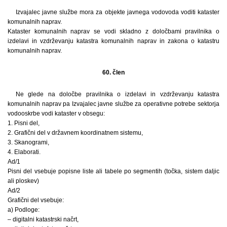
Izvajalec javne službe mora za objekte javnega vodovoda voditi kataster
komunalnih naprav.
Kataster komunalnih naprav se vodi skladno z določbami pravilnika o
izdelavi in vzdrževanju katastra komunalnih naprav in zakona o katastru
komunalnih naprav.
60. člen
Ne glede na določbe pravilnika o izdelavi in vzdrževanju katastra
komunalnih naprav pa Izvajalec javne službe za operativne potrebe sektorja
vodooskrbe vodi kataster v obsegu:
1. Pisni del,
2. Grafični del v državnem koordinatnem sistemu,
3. Skanogrami,
4. Elaborati.
Ad/1
Pisni del vsebuje popisne liste ali tabele po segmentih (točka, sistem daljic
ali ploskev)
Ad/2
Grafični del vsebuje:
a) Podloge:
– digitalni katastrski načrt,