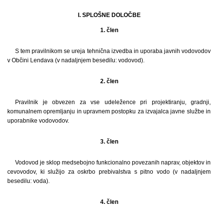
I. SPLOŠNE DOLOČBE
1. člen
S tem pravilnikom se ureja tehnična izvedba in uporaba javnih vodovodov
v Občini Lendava (v nadaljnjem besedilu: vodovod).
2. člen
Pravilnik je obvezen za vse udeležence pri projektiranju, gradnji,
komunalnem opremljanju in upravnem postopku za izvajalca javne službe in
uporabnike vodovodov.
3. člen
Vodovod je sklop medsebojno funkcionalno povezanih naprav, objektov in
cevovodov, ki služijo za oskrbo prebivalstva s pitno vodo (v nadaljnjem
besedilu: voda).
4. člen