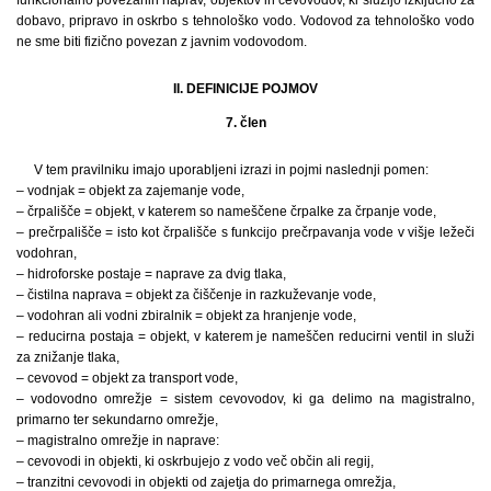
dobavo, pripravo in oskrbo s tehnološko vodo. Vodovod za tehnološko vodo
ne sme biti fizično povezan z javnim vodovodom.
II. DEFINICIJE POJMOV
7. člen
V tem pravilniku imajo uporabljeni izrazi in pojmi naslednji pomen:
– vodnjak = objekt za zajemanje vode,
– črpališče = objekt, v katerem so nameščene črpalke za črpanje vode,
– prečrpališče = isto kot črpališče s funkcijo prečrpavanja vode v višje ležeči
vodohran,
– hidroforske postaje = naprave za dvig tlaka,
– čistilna naprava = objekt za čiščenje in razkuževanje vode,
– vodohran ali vodni zbiralnik = objekt za hranjenje vode,
– reducirna postaja = objekt, v katerem je nameščen reducirni ventil in služi
za znižanje tlaka,
– cevovod = objekt za transport vode,
– vodovodno omrežje = sistem cevovodov, ki ga delimo na magistralno,
primarno ter sekundarno omrežje,
– magistralno omrežje in naprave:
– cevovodi in objekti, ki oskrbujejo z vodo več občin ali regij,
– tranzitni cevovodi in objekti od zajetja do primarnega omrežja,