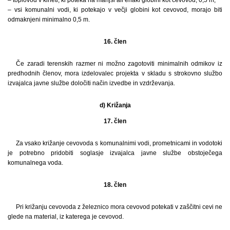
– vsi komunalni vodi, ki potekajo v večji globini kot cevovod, morajo biti
odmaknjeni minimalno 0,5 m.
16. člen
Če zaradi terenskih razmer ni možno zagotoviti minimalnih odmikov iz
predhodnih členov, mora izdelovalec projekta v skladu s strokovno službo
izvajalca javne službe določiti način izvedbe in vzdrževanja.
d) Križanja
17. člen
Za vsako križanje cevovoda s komunalnimi vodi, prometnicami in vodotoki
je potrebno pridobiti soglasje izvajalca javne službe obstoječega
komunalnega voda.
18. člen
Pri križanju cevovoda z železnico mora cevovod potekati v zaščitni cevi ne
glede na material, iz katerega je cevovod.