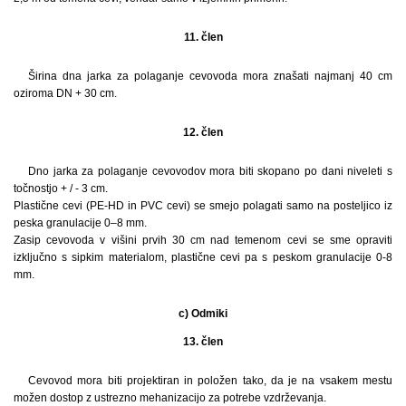
11. člen
Širina dna jarka za polaganje cevovoda mora znašati najmanj 40 cm
oziroma DN + 30 cm.
12. člen
Dno jarka za polaganje cevovodov mora biti skopano po dani niveleti s
točnostjo + / - 3 cm.
Plastične cevi (PE-HD in PVC cevi) se smejo polagati samo na posteljico iz
peska granulacije 0–8 mm.
Zasip cevovoda v višini prvih 30 cm nad temenom cevi se sme opraviti
izključno s sipkim materialom, plastične cevi pa s peskom granulacije 0-8
mm.
c) Odmiki
13. člen
Cevovod mora biti projektiran in položen tako, da je na vsakem mestu
možen dostop z ustrezno mehanizacijo za potrebe vzdrževanja.