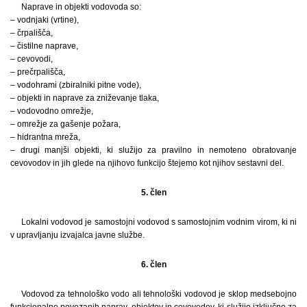
Naprave in objekti vodovoda so:
– vodnjaki (vrtine),
– črpališča,
– čistilne naprave,
– cevovodi,
– prečrpališča,
– vodohrami (zbiralniki pitne vode),
– objekti in naprave za zniževanje tlaka,
– vodovodno omrežje,
– omrežje za gašenje požara,
– hidrantna mreža,
– drugi manjši objekti, ki služijo za pravilno in nemoteno obratovanje
cevovodov in jih glede na njihovo funkcijo štejemo kot njihov sestavni del.
5. člen
Lokalni vodovod je samostojni vodovod s samostojnim vodnim virom, ki ni
v upravljanju izvajalca javne službe.
6. člen
Vodovod za tehnološko vodo ali tehnološki vodovod je sklop medsebojno
funkcionalno povezanih naprav, objektov in cevovodov, ki služijo izključno za