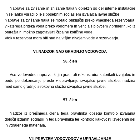
Naprave za zvišanje in znižanje tlaka v objektih so del interne instalacije
in se lahko vgradijo le s posebnim soglasjem izvajalca javne službe.
Naprave za zvišanje tlaka se morajo priključiti preko vmesnega rezervoarja,
v katerega priteka voda preko vodomera in ventila s plovcem v primerih, ko iz
omrežja ni možno zagotavljati črpalne količine vode.
Vtok v rezervoar mora biti nad najvišjim nivojem vode v rezervoarju.
VI. NADZOR NAD GRADNJO VODOVODA
56. člen
Vse vodovodne naprave, ki jih gradi ali rekonstruira katerikoli izvajalec in
bodo po dokončanju prešle v upravljanje izvajalcu javne službe, nadzira
med samo gradnjo strokovna služba izvajalca javne službe.
57. člen
Nadzor iz prejšnjega člena tega pravilnika obsega kontrolo izvajanja
določil izdanih soglasij in tega pravilnika ter kontrolo kakovosti izvedenih del
in vgrajenega materiala.
VII. PREVZEM VODOVODOV V UPRAVLJANJE