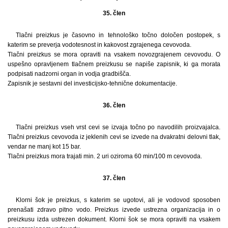
35. člen
Tlačni preizkus je časovno in tehnološko točno določen postopek, s
katerim se preverja vodotesnost in kakovost zgrajenega cevovoda.
Tlačni preizkus se mora opraviti na vsakem novozgrajenem cevovodu. O
uspešno opravljenem tlačnem preizkusu se napiše zapisnik, ki ga morata
podpisati nadzorni organ in vodja gradbišča.
Zapisnik je sestavni del investicijsko-tehnične dokumentacije.
36. člen
Tlačni preizkus vseh vrst cevi se izvaja točno po navodilih proizvajalca.
Tlačni preizkus cevovoda iz jeklenih cevi se izvede na dvakratni delovni tlak,
vendar ne manj kot 15 bar.
Tlačni preizkus mora trajati min. 2 uri oziroma 60 min/100 m cevovoda.
37. člen
Klorni šok je preizkus, s katerim se ugotovi, ali je vodovod sposoben
prenašati zdravo pitno vodo. Preizkus izvede ustrezna organizacija in o
preizkusu izda ustrezen dokument. Klorni šok se mora opraviti na vsakem