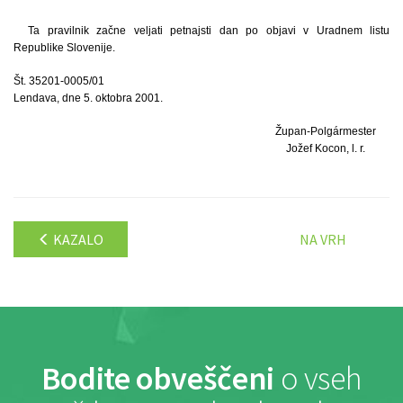
Ta pravilnik začne veljati petnajsti dan po objavi v Uradnem listu
Republike Slovenije.
Št. 35201-0005/01
Lendava, dne 5. oktobra 2001.
Župan-Polgármester
Jožef Kocon, l. r.
KAZALO
NA VRH
Bodite obveščeni
o vseh