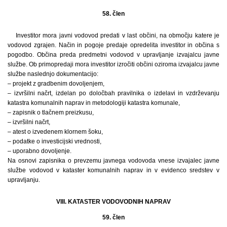
58. člen
Investitor mora javni vodovod predati v last občini, na območju katere je
vodovod zgrajen. Način in pogoje predaje opredelita investitor in občina s
pogodbo. Občina preda predmetni vodovod v upravljanje izvajalcu javne
službe. Ob primopredaji mora investitor izročiti občini oziroma izvajalcu javne
službe naslednjo dokumentacijo:
– projekt z gradbenim dovoljenjem,
– izvršilni načrt, izdelan po določbah pravilnika o izdelavi in vzdrževanju
katastra komunalnih naprav in metodologiji katastra komunale,
– zapisnik o tlačnem preizkusu,
– izvršilni načrt,
– atest o izvedenem klornem šoku,
– podatke o investicijski vrednosti,
– uporabno dovoljenje.
Na osnovi zapisnika o prevzemu javnega vodovoda vnese izvajalec javne
službe vodovod v kataster komunalnih naprav in v evidenco sredstev v
upravljanju.
VIII. KATASTER VODOVODNIH NAPRAV
59. člen