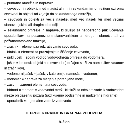
– primarno omrežje in naprave:
– cevovodi in objekti, med magistralnim in sekundarnim omrežjem oziroma
cevovodi in objekti od zajetja do sekundarnega omrežja,
– cevovodi in objekti za večje naselje, med več naselji ter med večjimi
stanovanjskimi ali drugimi območji,
– sekundarno omrežje in naprave, ki služijo za neposredno priključevanje
uporabnikov na posameznem stanovanjskem ali drugem območju ali za
požarnovarstveno funkcijo,
– zračnik = element za odzračevanje cevovoda,
– blatnik = element za praznjenje in čiščenje cevovoda,
– priključek = spojni vod od vodovodnega omrežja do vodomera,
– jašek = betonski objekt na cevovodu (običajno služi za namestitev zasunov
in zračnikov),
– vodomerni jašek = jašek, v katerem je nameščen vodomer,
– vodomer = naprava za merjenje porabljene vode,
– zasun = zaporni element na cevovodu,
– hidrant = element v vodovodni mreži, ki služi za odvzem vode iz vodovodne
mreže pri gašenju požara (razlikujemo podzemne in nadzemne hidrante),
– uporabnik = odjemalec vode iz vodovoda.
III. PROJEKTIRANJE IN GRADNJA VODOVODA
8. člen