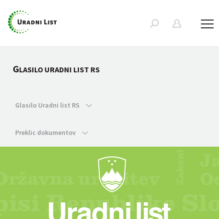
G
LASILO URADNI LIST RS
Glasilo Uradni list RS
Preklic dokumentov