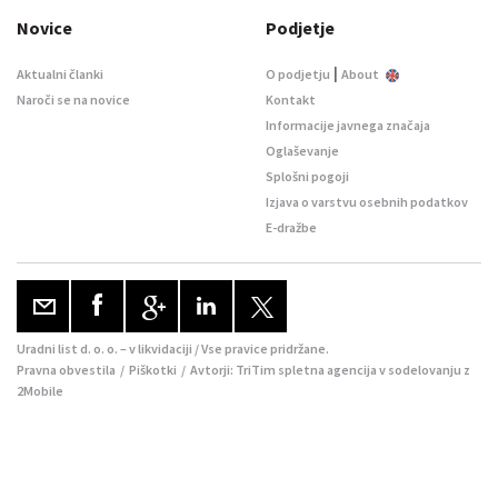
Novice
Podjetje
|
Aktualni članki
O podjetju
About
Naroči se na novice
Kontakt
Informacije javnega značaja
Oglaševanje
Splošni pogoji
Izjava o varstvu osebnih podatkov
E-dražbe
Uradni list d. o. o. – v likvidaciji / Vse pravice pridržane.
Pravna obvestila
/
Piškotki
/ Avtorji:
TriTim spletna agencija
v sodelovanju z
2Mobile