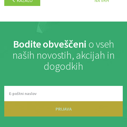
KAZALO
NA VRH
Bodite obveščeni
o vseh
naših novostih, akcijah in
dogodkih
PRIJAVA