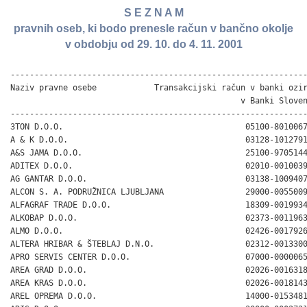
S E Z N A M
pravnih oseb, ki bodo prenesle račun v bančno okolje
v obdobju od 29. 10. do 4. 11. 2001
-----------------------------------------------------------------
Naziv pravne osebe            Transakcijski račun v banki oziroma
                                                v Banki Slovenije
-----------------------------------------------------------------
3TON D.O.O.                                      05100-8010067234
A & K D.O.O.                                     03128-1012791054
A&S JAMA D.O.O.                                  25100-9705144165
ADITEX D.O.O.                                    02010-0010039563
AG GANTAR D.O.O.                                 03138-1009407592
ALCON S. A. PODRUŽNICA LJUBLJANA                 29000-0055009236
ALFAGRAF TRADE D.O.O.                            18309-0019934774
ALKOBAP D.O.O.                                   02373-0011963425
ALMO D.O.O.                                      02426-0017926716
ALTERA HRIBAR & ŠTEBLAJ D.N.O.                   02312-0013300164
APRO SERVIS CENTER D.O.O.                        07000-0000065856
AREA GRAD D.O.O.                                 02026-0016318268
AREA KRAS D.O.O.                                 02026-0018143420
AREL OPREMA D.O.O.                               14000-0153481533
ARIS D.O.O.                                      30000-0002721371
ARKO P. ZA INTELEK. STORITVE D.O.O.              02343-0018513171
ARS LONGA D.O.O.                                 02045-0018745150
ARTUS D.O.O. LJUBLJANA                           02010-0035422329
ASING TRADE D.O.O.                               03138-1010830388
ATC KANIN BOVEC D.O.O.                           14000-0509809287
ATENA D.O.O.                                     02018-0017182445
AUSTRO DIESEL D.O.O.                             33000-1264838863
AVA D.O.O. CELJE                                 06000-0061955848
AVTO ADLER LAMPREHT D.N.O.                       10100-0032408859
AVTO KLUB ELEKTRODEKLEVA                         05100-8010069465
AVTOHIŠA ZALAR D.O.O                             02046-0035828838
AVTOTRADE D.O.O. KRANJ                           02068-0012186823
AZUR D.O.O.                                      05100-8010068107
BELART                                           02053-0012697002
BELK D.O.O.                                      02312-0018661839
BELPLAST D.O.O.                                  03103-1002135277
BENI EXPORT IMPORT                               02053-0010048029
BILEX COMMERCE D.O.O.                            02024-0035351027
BINONI D.O.O.                                    05100-8010070629
BODO D.O.O.                                      02053-0019468378
BOJLES D.O.O.                                    02085-0035038317
BONEX ZALOŽBA D.O.O.                             05100-8010068495
BOŠNJAŠKA KUL. ZVEZA SLOVENIJE                   02083-0090659476
BREZA COMMERCE D.O.O                             03128-1006400403
BROTLAIB D.O.O.                                  03123-1087238993
CALETA D.O.O                                     02373-0015487338
CENTRA TRGOVINA D.O.O.                           03134-1012800557
CETRA D.O.O.                                     07000-0000112707
CLIMACO D.O.O.                                   04515-0000349902
COLONIA D.O.O.                                   04515-0000347574
COME 2 FILM D.O.O.                               02056-0018146218
CONPHIS D.O.O.                                   02021-0016976852
CONTRACO D.O.O.                                  30000-0002379931
COSTAFERROVIARIA D.O.O.                          04515-0000224966
CRYSTALNOVA D.O.O.                               02312-0035540227
ČISTOČA GRAL D.O.O.                              18309-0050975356
ČISTOČA TRADING D.O.O.                           18309-0013718529
D.A.R.G. D.O.O.                                  05100-8010071211
DABO TRADE D.O.O. ŽIRI                           07000-0000112028
DANCE D.O.O.                                     02045-0017726456
DANES D.O.O.                                     10100-0032426416
DARUNA KAMNIK D.O.O.                             02312-0014366970
DELOR D.O.O. LJUBLJANA                           02010-0089582279
DIRA-T D.O.O.                                    02021-0019074574
DIVERT D.O.O.                                    10100-0032425640
DPD SVOBODA                                      04430-0000348344
DR. GLASBENIK. IN LJUBITELJEV GLASBE             04752-0000346243
DRU. PRIJETELJEV MLADINE KRIŽANKE                02083-0051792546
DRU. SLO.-POLJSKEGA PRIJATELJSTVA                02053-0051871228
DRUŠTVO CAFÉ TEATER                              02083-0018897421
DRUŠTVO CONSORTIUM MUSICUM                       02014-0016177915
DRUŠTVO GODBENIKOV ETA CERKNO                    04752-0000340811
DRUŠTVO KOMORNI MOŠKI ZBOR PTUJ                  04202-0000348749
DRUŠTVO REJCEV DROBNICE GORIŠKE IN VIPAVSKE      14000-0598243023
DRUŠTVO UPOKOJENCEV PETROVČE                     06000-0045755878
DRUŠTVO VINOGRADNIKOV MARIBOR                    04515-0000349320
EDAK PLAHUTA & CO. D.N.O.                        03103-1012817790
EKAMANT D.O.O.                                   14000-0582095239
ELBA-AVTO D.O.O.                                 17000-0000010319
ELBEKO D.O.O.                                    03179-1006540397
ELEKTROTEHNIŠKO DRUŠTVO SLOV. GRADEC             03175-1004254594
ELMI ČRNOMELJ, D.O.O.                            02430-0016082065
ELRAD ANTENE D.O.O. V STEČAJU                    02341-0018360591
ELRAD D.D. V STEČAJU                             02341-0016653197
ELRAD ELEKTRONIKA D.D. V STEČAJU                 02341-0017868704
ELRAD ORODJA D.O.O. V STEČAJU                    02341-0016088269
ELTRON K.D.                                      02019-0017044656
ERGRE D.O.O.                                     04515-0000339814
ETOL-TRADE D.O.O. CELJE                          06000-0114178320
EUROPARTNER 1 D.O.O.                             03135-1012343250
EURORASTER D.O.O.                                26338-0050262708
EURO-ZOOM D.O.O.                                 33000-3180957075
EVA VRT. TEH. TRGOVINA S.P.                      26338-0012304959
FARMAR.D.O.O.                                    02010-0018104143
FERROMET D.O.O. LJUBLJANA                        19100-0010034510
FIN 2000 D.O.O.                                  03103-1061080819
FINTRON D.O.O. V STEČAJU                         02053-0013211878
FJF ŠKRILEC TRG. IN ST. PODJ. D.O.O.             02340-0014972624
FONIO D.O.O.                                     04870-0000350161
FRINOX FRATNIK D.O.O.                            04753-0000347067
GASILSKA ZVEZA KOMENDA                           03103-1012818178
GASTRO D.O.O.                                    05100-8000080793
GASTRONOMA D.O.O.                                03178-1012030840
GEMA-JUR D.O.O.                                  10100-0032424961
GES DERLINK D.O.O.                               03128-1007112577
GIK D.O.O. OBROV                                 10100-0032423506
GIMONDO D.O.O.                                   02426-0011018085
GISTEL D.O.O.                                    10100-0032425252
GO PARTNER D.O.O.                                05100-8010071114
GO-PRES TRADE D.O.O.                             18300-0015566626
GORENJSKA OBTRNA ZADRUGA ZOO                     03126-1003002494
GRADFINAL D.O.O. ŽABČE                           04753-0000347164
GROBOVŠEK D.O.O.                                 03126-1008793394
HAMMAX TRADING LTD PODR. LJUBLJANA               27000-0000079524
HD D.O.O.                                        05100-8000069929
HERMI RAUTER IN OSTALI D.N.O.                    05100-8010070144
HI COM GROUP D.O.O.                              10100-0032402166
HIŠA MAVSAR D.O.O.                               02083-0013631679
HOČEVAR-CAJNAR K.D.                              02312-0052510862
HOMAN D.O.O.                                     18309-0013194147
HOPA HOJS & DRUŽABNIK K.D.                       3134-1012510818
HUMKO D.O.O.                                     03139-1008783445
IGD TOVARNE NOGAVIC POLZELA                      06000-0008375570
IGNIS D.O.O.                                     18309-0017403074
IMAGE D.O.O.                                     10100-0032393727
IMAS D.O.O.                                      03179-1006352993
IMPULS D.O.O.                                    18309-0020108404
INFOPANJ D.O.O.                                  27000-0000198446
INŠITUT ZA OBNOVLJIVE VIRE ENERGIJE, KRANJ       05100-8010071308
INTERM D.O.O.                                    18309-0019386433
INTERMETAL - PROIZV. STROJEV                     02430-0010651423
INTRADOS D.O.O.                                  02011-0011789685
INVENTURA D.O.O.                                 27000-0000188164
ISKRA ASING D.O.O.                               04750-0000349736
ISKRA SSD D.O.O.                                 25100-9708595134
IZLETNIK CELJE, D.D.                             06000-0026894131
IZO-COMMERCE D.O.O.                              10100-0032409441
J. NOSE TEXIT D.O.O.                             05100-8000038210
KARIS D.O.O. RADOVLJICA                          07000-0000113095
KARKOL D.O.O.                                    02312-0013242934
KASEREI CHAMPIGNON HOFMEISTER D.O.O.             18309-0018328357
KEGLJAŠKI KLUB NOVA GORICA                       02241-0011705568
KERBER D.O.O.                                    02021-0011930912
KESTLER D.O.O.                                   02045-0010303531
KFM D.O.O.                                       02426-0019043477
KINETIKON KUD