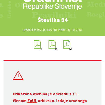
Številka 84
Uradni list RS, št. 84/2001 z dne 26. 10. 2001
Prikazana vsebina je v skladu s 33.
členom
ZoUL
arhivska. Izdaje uradnega