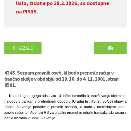
lista, izdane po 28.2.2026, so dostopne
na
PISRS
.
KAZALO
4345. Seznam pravnih oseb, ki bodo prenesle račun v
bančno okolje v obdobju od 29. 10. do 4. 11. 2001, stran
8501.
Na podlagi drugega odstavka 14. točke navodila o unovčevanju akceptnih
nalogov v bankah v prehodnem obdobju (Uradni list RS, št. 65/00) objavlja
Banka Slovenije podatke o pravnih osebah, ki bodo v naslednjem tednu
zaprle račun pri Agenciji RS za plačilni promet in odprle transakcijski račun v
banki oziroma v Banki Slovenije