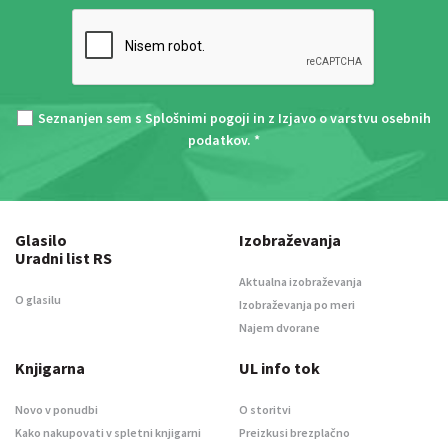
Seznanjen sem s
Splošnimi pogoji
in z
Izjavo o varstvu osebnih
podatkov
. *
Glasilo
Izobraževanja
Uradni list RS
Aktualna izobraževanja
O glasilu
Izobraževanja po meri
Najem dvorane
Knjigarna
UL info tok
Novo v ponudbi
O storitvi
Kako nakupovati v spletni knjigarni
Preizkusi brezplačno