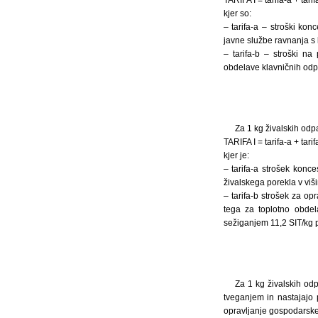
kjer so:
– tarifa-a – stroški ko
javne službe ravnanja s 
– tarifa-b – stroški na
obdelave klavničnih odp
Za 1 kg živalskih odpa
TARIFA I = tarifa-a + tar
kjer je:
– tarifa-a strošek konc
živalskega porekla v viši
– tarifa-b strošek za o
tega za toplotno obdel
sežiganjem 11,2 SIT/kg 
Za 1 kg živalskih odp
tveganjem in nastajajo p
opravljanje gospodarske