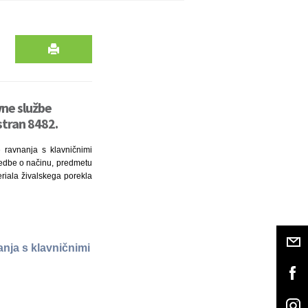
vne službe
stran 8482.
 ravnanja s klavničnimi
uredbe o načinu, predmetu
riala živalskega porekla
anja s klavničnimi