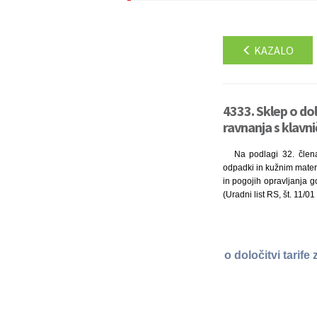
KAZALO
4333. Sklep o dol
ravnanja s klavn
Na podlagi 32. člen
odpadki in kužnim materi
in pogojih opravljanja 
(Uradni list RS, št. 11/
o določitvi tarif