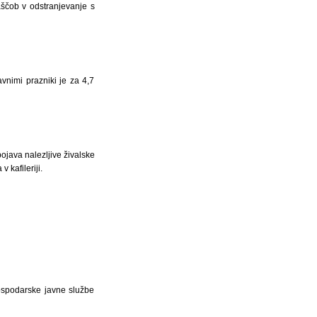
aščob v odstranjevanje s
vnimi prazniki je za 4,7
ojava nalezljive živalske
 kafileriji.
gospodarske javne službe