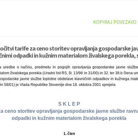
KOPIRAJ POVEZAVO
očitvi tarife za ceno storitev opravljanja gospodarske ja
ičnimi odpadki in kužnim materialom živalskega porekla, 
a uredbe o načinu, predmetu in pogojih opravljanja gospodarske javne službe
alom živalskega porekla (Uradni list RS, št. 13/98 in 31/00) in 32. ter 38.b člena 
gospodarske javne službe toplotne obdelave klavničnih odpadkov in kužnega mate
01 in 58/01) je Vlada Republike Slovenije dne 18. oktobra 2001 sprejela
S K L E P
e za ceno storitev opravljanja gospodarske javne službe ravn
odpadki in kužnim materialom živalskega porekla
1. člen