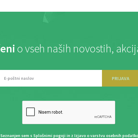
eni
o vseh naših novostih, akci
PRIJAVA
Seznanjen sem s
Splošnimi pogoji
in z
Izjavo o varstvu osebnih podatk