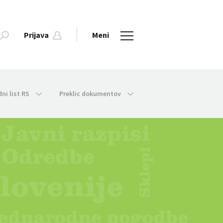
Prijava
Meni
dni list RS
Preklic dokumentov