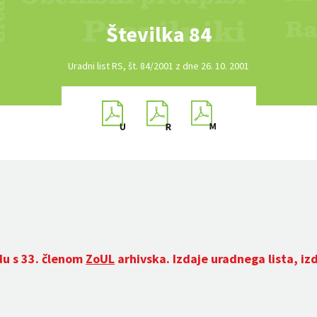
Številka 84
Uradni list RS, št. 84/2001 z dne 26. 10. 2001
du s 33. členom
ZoUL
arhivska. Izdaje uradnega lista, iz