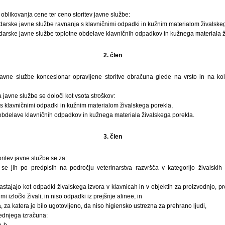
 oblikovanja cene ter ceno storitev javne službe:
arske javne službe ravnanja s klavničnimi odpadki in kužnim materialom živalskeg
arske javne službe toplotne obdelave klavničnih odpadkov in kužnega materiala ž
2. člen
javne službe koncesionar opravljene storitve obračuna glede na vrsto in na koli
 javne službe se določi kot vsota stroškov:
s klavničnimi odpadki in kužnim materialom živalskega porekla,
 obdelave klavničnih odpadkov in kužnega materiala živalskega porekla.
3. člen
oritev javne službe se za:
 se jih po predpisih na področju veterinarstva razvršča v kategorijo živalskih
astajajo kot odpadki živalskega izvora v klavnicah in v objektih za proizvodnjo, p
i izločki živali, in niso odpadki iz prejšnje alinee, in
a, za katera je bilo ugotovljeno, da niso higiensko ustrezna za prehrano ljudi,
ednjega izračuna:
a-b,