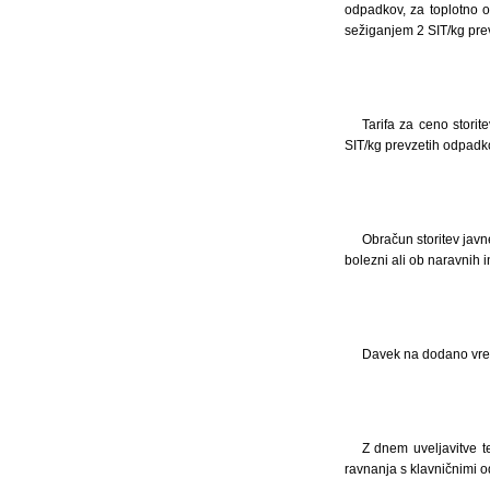
odpadkov, za toplotno o
sežiganjem 2 SIT/kg pre
Tarifa za ceno storit
SIT/kg prevzetih odpadko
Obračun storitev javn
bolezni ali ob naravnih i
Davek na dodano vredn
Z dnem uveljavitve te
ravnanja s klavničnimi o