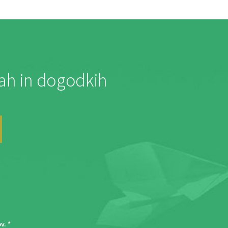
jah in dogodkih
ov
. *