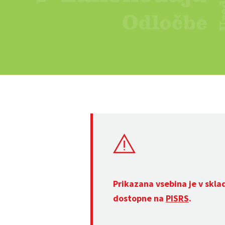
Prikazana vsebina je v skla
dostopne na
PISRS
.