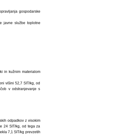
 opravljanja gospodarske
ke javne službe toplotne
dki in kužnim materialom
i višini 52,7 SIT/kg, od
ščob v odstranjevanje s
alskih odpadkov z visokim
žbe 24 SIT/kg, od tega za
kla 7,1 SIT/kg prevzetih