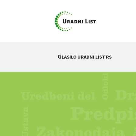
G
LASILO URADNI LIST RS