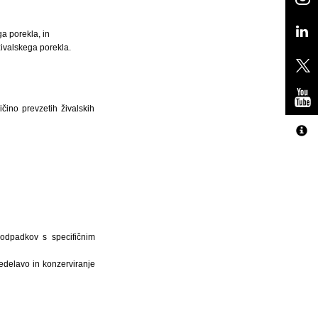
a porekla, in
ivalskega porekla.
čino prevzetih živalskih
 odpadkov s specifičnim
redelavo in konzerviranje