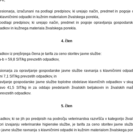
ncesionarja, izračunani na podlagi predpisov, ki urejajo način, predmet in pogoje
klavničnimi odpadki in kužnim materialom živalskega porekla,
 podlagi predpisov, ki urejajo način, predmet in pogoje opravljanja gospodars
adkov in kužnega materiala živalskega porekla.
4. člen
dkov iz prejšnjega člena je tarifa za ceno storitev javne službe:
ifa-b = 59,8 SIT/kg prevzetih odpadkov,
esionarja za opravljanje gospodarske javne službe ravnanja s klavničnimi odpa
ni 7,1 SIT/kg prevzetih odpadkov, in
pravljanje gospodarske javne službe toplotne obdelave klavničnih odpadkov v skupn
avo 41,5 SIT/kg in za oddajo predelanih živalskih beljakovin in živalskih ma
prevzetih odpadkov.
5. člen
adkov, ki se jih po predpisih na področju veterinarstva razvršča v kategorijo živ
ri izvajanju veterinarske higienske službe, je tarifa za ceno storitev javne slu
 javne službe ravnanja s klavničnimi odpadki in kužnim materialom živalskega pore