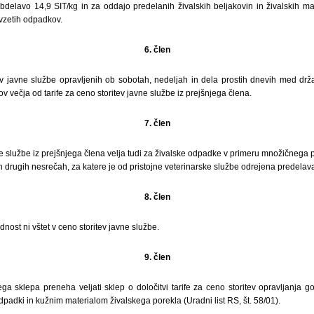
bdelavo 14,9 SIT/kg in za oddajo predelanih živalskih beljakovin in živalskih m
vzetih odpadkov.
6. člen
ev javne službe opravljenih ob sobotah, nedeljah in dela prostih dnevih med drža
v večja od tarife za ceno storitev javne službe iz prejšnjega člena.
7. člen
e službe iz prejšnjega člena velja tudi za živalske odpadke v primeru množičnega p
n drugih nesrečah, za katere je od pristojne veterinarske službe odrejena predelava v
8. člen
ost ni vštet v ceno storitev javne službe.
9. člen
ga sklepa preneha veljati sklep o določitvi tarife za ceno storitev opravljanja 
dpadki in kužnim materialom živalskega porekla (Uradni list RS, št. 58/01).