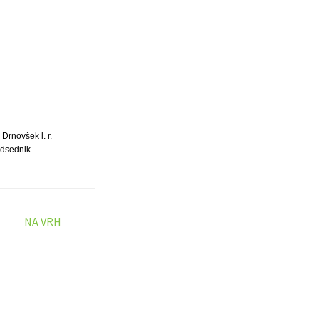
 Drnovšek l. r.
dsednik
NA VRH