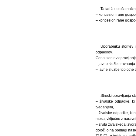
Ta tarifa določa način
– koncesionirane gospod
– koncesionirane gospod
Uporabniku storitev 
odpadkov.
Cena storitev opravljanja
– javne službe ravnanja 
– javne službe toplotne
Stroški opravljanja st
– živalske odpadke, ki
tveganjem,
– živalske odpadke, ki n
mesa, vključno z naravnim
– živila živalskega izvor
določijo na podlagi nasl
TARIFA I = tarifa-a + tarif