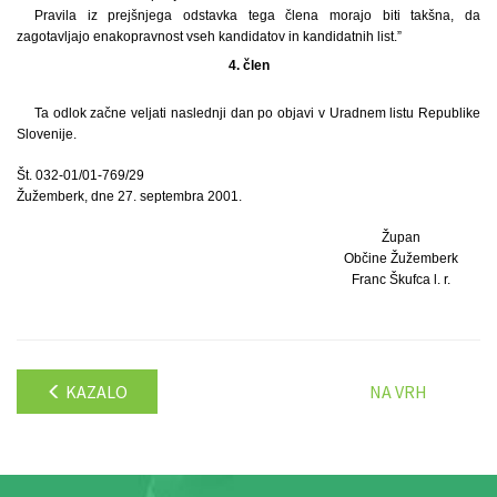
Pravila iz prejšnjega odstavka tega člena morajo biti takšna, da
zagotavljajo enakopravnost vseh kandidatov in kandidatnih list.”
4. člen
Ta odlok začne veljati naslednji dan po objavi v Uradnem listu Republike
Slovenije.
Št. 032-01/01-769/29
Žužemberk, dne 27. septembra 2001.
Župan
Občine Žužemberk
Franc Škufca l. r.
KAZALO
NA VRH