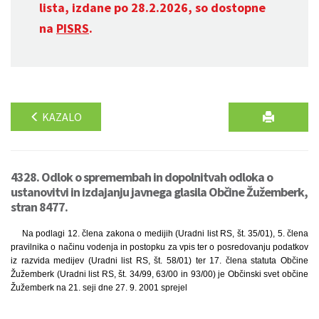
lista, izdane po 28.2.2026, so dostopne
na
PISRS
.
KAZALO
4328. Odlok o spremembah in dopolnitvah odloka o
ustanovitvi in izdajanju javnega glasila Občine Žužemberk,
stran 8477.
Na podlagi 12. člena zakona o medijih (Uradni list RS, št. 35/01), 5. člena
pravilnika o načinu vodenja in postopku za vpis ter o posredovanju podatkov
iz razvida medijev (Uradni list RS, št. 58/01) ter 17. člena statuta Občine
Žužemberk (Uradni list RS, št. 34/99, 63/00 in 93/00) je Občinski svet občine
Žužemberk na 21. seji dne 27. 9. 2001 sprejel