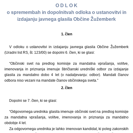
O D L O K
o spremembah in dopolnitvah odloka o ustanovitvi in
izdajanju javnega glasila Občine Žužemberk
1. člen
V odloku o ustanovitvi in izdajanju javnega glasila Občine Žužemberk
(Uradni list RS, št. 123/00) se dopolni 6. člen, ki se glasi:
“Občinski svet na predlog komisije za mandatna vprašanja, volitve,
imenovanja in priznanja imenuje štiričlanski uredniški odbor za izdajanje
glasila za mandatno dobo 4 let (v nadaljevanju: odbor). Mandati članov
odbora niso vezani na mandate članov občinskega sveta.”
2. člen
Dopolni se 7. člen, ki se glasi:
“Odgovornega urednika glasila imenuje občinski svet na predlog komisije
za mandatna vprašanja, volitve, imenovanja in priznanja za mandatno
obdobje 4 let.
Za odgovornega urednika je lahko imenovan kandidat, ki poleg zakonskih