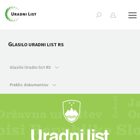
G
LASILO URADNI LIST RS
Glasilo Uradni list RS
Preklic dokumentov