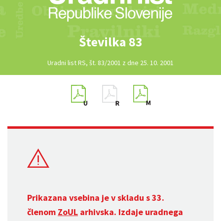
Številka 83
Uradni list RS, št. 83/2001 z dne 25. 10. 2001
Prikazana vsebina je v skladu s 33.
členom
ZoUL
arhivska. Izdaje uradnega