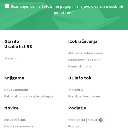
Seznanjen sem s
Splošnimi pogoji
in z
Izjavo o varstvu osebnih
podatkov
. *
Glasilo
Izobraževanja
Uradni list RS
Aktualna izobraževanja
O glasilu
Izobraževanja po meri
Najem dvorane
Knjigarna
UL info tok
Novo v ponudbi
O storitvi
Kako nakupovati v spletni knjigarni
Preizkusi brezplačno
Novice
Podjetje
|
Aktualni članki
O podjetju
About
Naroči se na novice
Kontakt