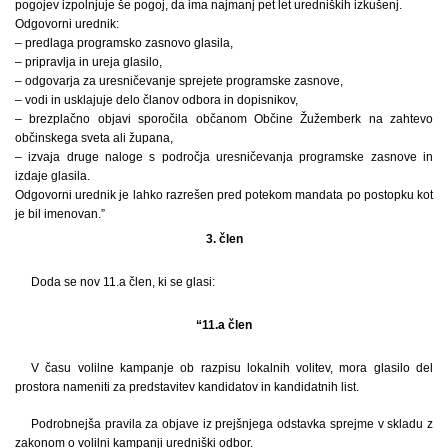
pogojev izpolnjuje še pogoj, da ima najmanj pet let uredniških izkušenj.
Odgovorni urednik:
– predlaga programsko zasnovo glasila,
– pripravlja in ureja glasilo,
– odgovarja za uresničevanje sprejete programske zasnove,
– vodi in usklajuje delo članov odbora in dopisnikov,
– brezplačno objavi sporočila občanom Občine Žužemberk na zahtevo
občinskega sveta ali župana,
– izvaja druge naloge s področja uresničevanja programske zasnove in
izdaje glasila.
Odgovorni urednik je lahko razrešen pred potekom mandata po postopku kot
je bil imenovan.”
3. člen
Doda se nov 11.a člen, ki se glasi:
“11.a člen
V času volilne kampanje ob razpisu lokalnih volitev, mora glasilo del
prostora nameniti za predstavitev kandidatov in kandidatnih list.
Podrobnejša pravila za objave iz prejšnjega odstavka sprejme v skladu z
zakonom o volilni kampanji uredniški odbor.