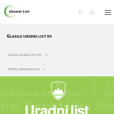
G
LASILO URADNI LIST RS
Glasilo Uradni list RS
Preklic dokumentov