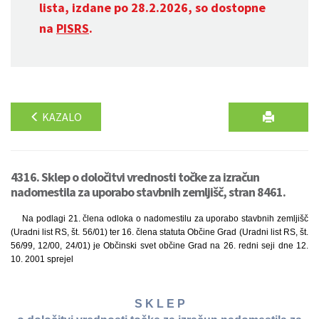
lista, izdane po 28.2.2026, so dostopne
na
PISRS
.
KAZALO
4316. Sklep o določitvi vrednosti točke za izračun
nadomestila za uporabo stavbnih zemljišč, stran 8461.
Na podlagi 21. člena odloka o nadomestilu za uporabo stavbnih zemljišč
(Uradni list RS, št. 56/01) ter 16. člena statuta Občine Grad (Uradni list RS, št.
56/99, 12/00, 24/01) je Občinski svet občine Grad na 26. redni seji dne 12.
10. 2001 sprejel
S K L E P