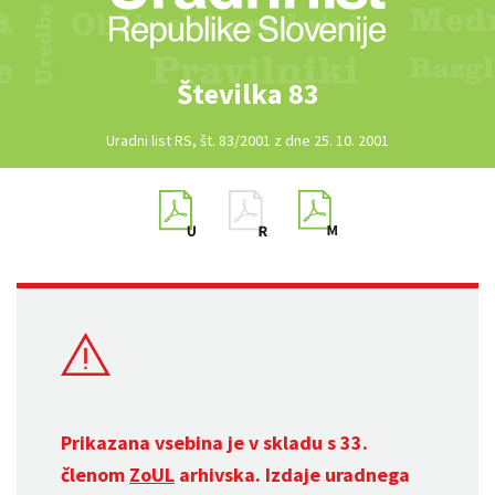
Številka 83
Uradni list RS, št. 83/2001 z dne 25. 10. 2001
Prikazana vsebina je v skladu s 33.
členom
ZoUL
arhivska. Izdaje uradnega