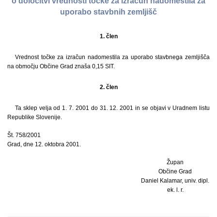
o določitvi vrednosti točke za izračun nadomestila za
uporabo stavbnih zemljišč
1. člen
Vrednost točke za izračun nadomestila za uporabo stavbnega zemljišča
na območju Občine Grad znaša 0,15 SIT.
2. člen
Ta sklep velja od 1. 7. 2001 do 31. 12. 2001 in se objavi v Uradnem listu
Republike Slovenije.
Št. 758/2001
Grad, dne 12. oktobra 2001.
Župan
Občine Grad
Daniel Kalamar, univ. dipl.
ek. l. r.