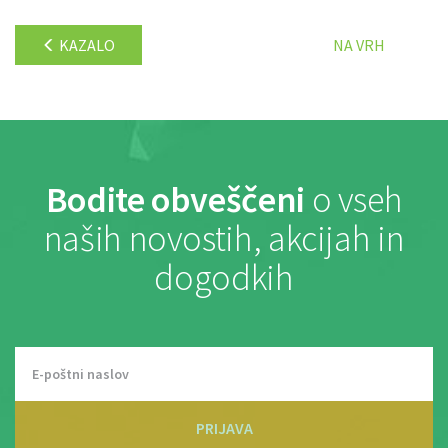
KAZALO
NA VRH
Bodite obveščeni
o vseh
naših novostih, akcijah in
dogodkih
PRIJAVA