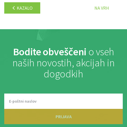
KAZALO
NA VRH
Bodite obveščeni
o vseh
naših novostih, akcijah in
dogodkih
PRIJAVA