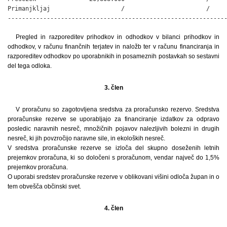
Primanjkljaj                    /                       /     
-------------------------------------------------------------
Pregled in razporeditev prihodkov in odhodkov v bilanci prihodkov in
odhodkov, v računu finančnih terjatev in naložb ter v računu financiranja in
razporeditev odhodkov po uporabnikih in posameznih postavkah so sestavni
del tega odloka.
3. člen
V proračunu so zagotovljena sredstva za proračunsko rezervo. Sredstva
proračunske rezerve se uporabljajo za financiranje izdatkov za odpravo
posledic naravnih nesreč, množičnih pojavov nalezljivih bolezni in drugih
nesreč, ki jih povzročijo naravne sile, in ekoloških nesreč.
V sredstva proračunske rezerve se izloča del skupno doseženih letnih
prejemkov proračuna, ki so določeni s proračunom, vendar največ do 1,5%
prejemkov proračuna.
O uporabi sredstev proračunske rezerve v oblikovani višini odloča župan in o
tem obvešča občinski svet.
4. člen