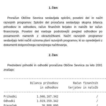
1. člen
Proračun Občine Sevnica sestavljata splošni, posebni del in načrt
razvojnih programov. Splošni del proračuna sestavljajo skupna bilanca
prihodkov in odhodkov, račun finančnih terjatev in naložb ter račun
financiranja. Posebni del vsebuje podrobnejši pregled odhodkov po
posameznih namenih z obrazložitvami. Načrt razvojnih programov
sestavljajo letni načrti oziroma plani razvojnih programov, ki so opredeljeni z
dokumenti dolgoročnega razvojnega načrtovanja.
2. člen
Predvideni prihodki in odhodki proračuna Občine Sevnica za leto 2001
znašajo:
--------------------------------------------------------------
                Bilanca prihodkov         Račun finančnih     
                      in odhodkov      terjatev in naložb     
--------------------------------------------------------------
Prihodki            1.946,167.342                       /     
Odhodki             1.919,359.342                       /     
Presežek               26,808.000                       /     