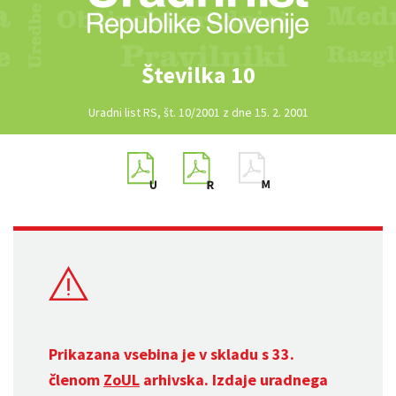
Številka 10
Uradni list RS, št. 10/2001 z dne 15. 2. 2001
Prikazana vsebina je v skladu s 33.
členom
ZoUL
arhivska. Izdaje uradnega