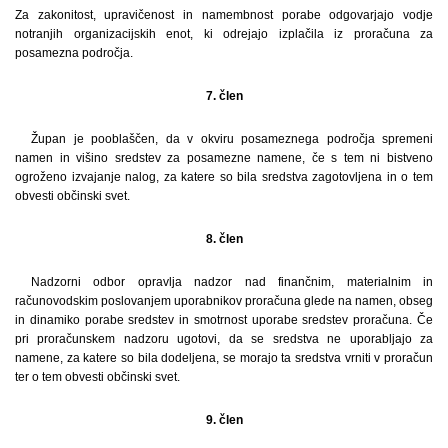
Za zakonitost, upravičenost in namembnost porabe odgovarjajo vodje
notranjih organizacijskih enot, ki odrejajo izplačila iz proračuna za
posamezna področja.
7. člen
Župan je pooblaščen, da v okviru posameznega področja spremeni
namen in višino sredstev za posamezne namene, če s tem ni bistveno
ogroženo izvajanje nalog, za katere so bila sredstva zagotovljena in o tem
obvesti občinski svet.
8. člen
Nadzorni odbor opravlja nadzor nad finančnim, materialnim in
računovodskim poslovanjem uporabnikov proračuna glede na namen, obseg
in dinamiko porabe sredstev in smotrnost uporabe sredstev proračuna. Če
pri proračunskem nadzoru ugotovi, da se sredstva ne uporabljajo za
namene, za katere so bila dodeljena, se morajo ta sredstva vrniti v proračun
ter o tem obvesti občinski svet.
9. člen