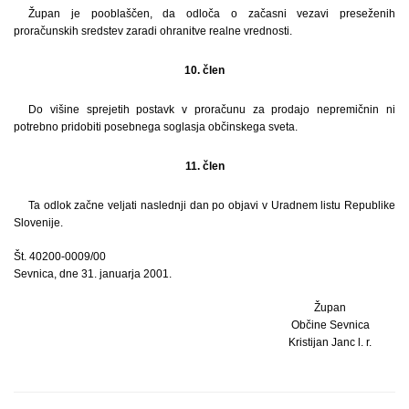
Župan je pooblaščen, da odloča o začasni vezavi preseženih
proračunskih sredstev zaradi ohranitve realne vrednosti.
10. člen
Do višine sprejetih postavk v proračunu za prodajo nepremičnin ni
potrebno pridobiti posebnega soglasja občinskega sveta.
11. člen
Ta odlok začne veljati naslednji dan po objavi v Uradnem listu Republike
Slovenije.
Št. 40200-0009/00
Sevnica, dne 31. januarja 2001.
Župan
Občine Sevnica
Kristijan Janc l. r.