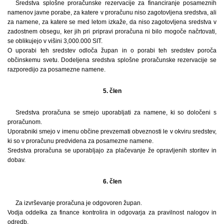
Sredstva splošne proračunske rezervacije za financiranje posameznih
namenov javne porabe, za katere v proračunu niso zagotovljena sredstva, ali
za namene, za katere se med letom izkaže, da niso zagotovljena sredstva v
zadostnem obsegu, ker jih pri pripravi proračuna ni bilo mogoče načrtovati,
se oblikujejo v višini 3,000.000 SIT.
O uporabi teh sredstev odloča župan in o porabi teh sredstev poroča
občinskemu svetu. Dodeljena sredstva splošne proračunske rezervacije se
razporedijo za posamezne namene.
5. člen
Sredstva proračuna se smejo uporabljati za namene, ki so določeni s
proračunom.
Uporabniki smejo v imenu občine prevzemati obveznosti le v okviru sredstev,
ki so v proračunu predvidena za posamezne namene.
Sredstva proračuna se uporabljajo za plačevanje že opravljenih storitev in
dobav.
6. člen
Za izvrševanje proračuna je odgovoren župan.
Vodja oddelka za finance kontrolira in odgovarja za pravilnost nalogov in
odredb.