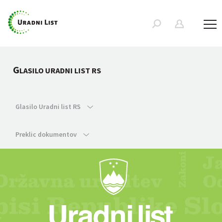
G
LASILO URADNI LIST RS
Glasilo Uradni list RS
Preklic dokumentov