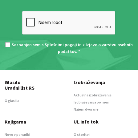
Seznanjen sem s
Splošnimi pogoji
in z
Izjavo o varstvu osebnih
podatkov
. *
Glasilo
Izobraževanja
Uradni list RS
Aktualna izobraževanja
O glasilu
Izobraževanja po meri
Najem dvorane
Knjigarna
UL info tok
Novo v ponudbi
O storitvi