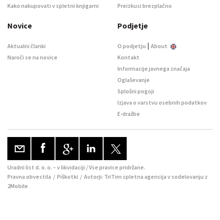
Kako nakupovati v spletni knjigarni
Preizkusi brezplačno
Novice
Podjetje
|
Aktualni članki
O podjetju
About
Naroči se na novice
Kontakt
Informacije javnega značaja
Oglaševanje
Splošni pogoji
Izjava o varstvu osebnih podatkov
E-dražbe
Uradni list d. o. o. – v likvidaciji / Vse pravice pridržane.
Pravna obvestila
/
Piškotki
/ Avtorji:
TriTim spletna agencija
v sodelovanju z
2Mobile