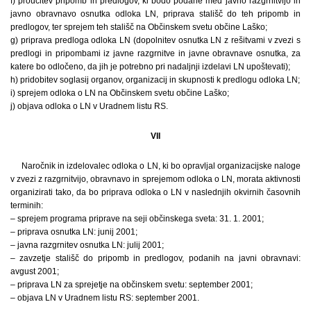
f) proučitev pripomb in predlogov, ki bodo podane med javno razgrnitvijo in
javno obravnavo osnutka odloka LN, priprava stališč do teh pripomb in
predlogov, ter sprejem teh stališč na Občinskem svetu občine Laško;
g) priprava predloga odloka LN (dopolnitev osnutka LN z rešitvami v zvezi s
predlogi in pripombami iz javne razgrnitve in javne obravnave osnutka, za
katere bo odločeno, da jih je potrebno pri nadaljnji izdelavi LN upoštevati);
h) pridobitev soglasij organov, organizacij in skupnosti k predlogu odloka LN;
i) sprejem odloka o LN na Občinskem svetu občine Laško;
j) objava odloka o LN v Uradnem listu RS.
VII
Naročnik in izdelovalec odloka o LN, ki bo opravljal organizacijske naloge
v zvezi z razgrnitvijo, obravnavo in sprejemom odloka o LN, morata aktivnosti
organizirati tako, da bo priprava odloka o LN v naslednjih okvirnih časovnih
terminih:
– sprejem programa priprave na seji občinskega sveta: 31. 1. 2001;
– priprava osnutka LN: junij 2001;
– javna razgrnitev osnutka LN: julij 2001;
– zavzetje stališč do pripomb in predlogov, podanih na javni obravnavi:
avgust 2001;
– priprava LN za sprejetje na občinskem svetu: september 2001;
– objava LN v Uradnem listu RS: september 2001.