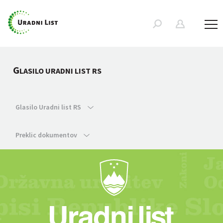
G
LASILO URADNI LIST RS
Glasilo Uradni list RS
Preklic dokumentov