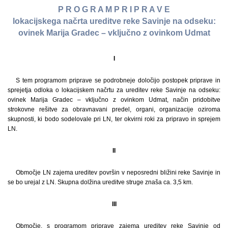
P R O G R A M P R I P R A V E
lokacijskega načrta ureditve reke Savinje na odseku:
ovinek Marija Gradec – vključno z ovinkom Udmat
I
S tem programom priprave se podrobneje določijo postopek priprave in
sprejetja odloka o lokacijskem načrtu za ureditev reke Savinje na odseku:
ovinek Marija Gradec – vključno z ovinkom Udmat, način pridobitve
strokovne rešitve za obravnavani predel, organi, organizacije oziroma
skupnosti, ki bodo sodelovale pri LN, ter okvirni roki za pripravo in sprejem
LN.
II
Območje LN zajema ureditev površin v neposredni bližini reke Savinje in
se bo urejal z LN. Skupna dolžina ureditve struge znaša ca. 3,5 km.
III
Območje, s programom priprave zajema ureditev reke Savinje od