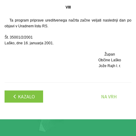
VIII
Ta program priprave ureditvenega načrta začne veljati naslednji dan po
objavi v Uradnem listu RS.
Št. 35001/2/2001
Laško, dne 16. januarja 2001.
Župan
Občine Laško
Jože Rajh l. r.
KAZALO
NA VRH