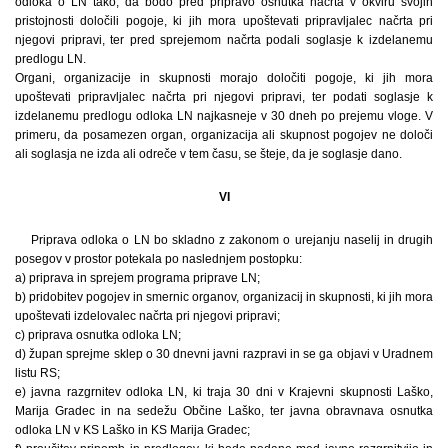
odloka o LN tako, da bodo pred pripravo osnutka načrta v okviru svojih
pristojnosti določili pogoje, ki jih mora upoštevati pripravljalec načrta pri
njegovi pripravi, ter pred sprejemom načrta podali soglasje k izdelanemu
predlogu LN.
Organi, organizacije in skupnosti morajo določiti pogoje, ki jih mora
upoštevati pripravljalec načrta pri njegovi pripravi, ter podati soglasje k
izdelanemu predlogu odloka LN najkasneje v 30 dneh po prejemu vloge. V
primeru, da posamezen organ, organizacija ali skupnost pogojev ne določi
ali soglasja ne izda ali odreče v tem času, se šteje, da je soglasje dano.
VI
Priprava odloka o LN bo skladno z zakonom o urejanju naselij in drugih
posegov v prostor potekala po naslednjem postopku:
a) priprava in sprejem programa priprave LN;
b) pridobitev pogojev in smernic organov, organizacij in skupnosti, ki jih mora
upoštevati izdelovalec načrta pri njegovi pripravi;
c) priprava osnutka odloka LN;
d) župan sprejme sklep o 30 dnevni javni razpravi in se ga objavi v Uradnem
listu RS;
e) javna razgrnitev odloka LN, ki traja 30 dni v Krajevni skupnosti Laško,
Marija Gradec in na sedežu Občine Laško, ter javna obravnava osnutka
odloka LN v KS Laško in KS Marija Gradec;