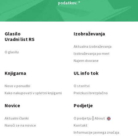
podatkov
. *
Glasilo
Izobraževanja
Uradni list RS
Aktualna izobraževanja
O glasilu
Izobraževanja po meri
Najem dvorane
Knjigarna
UL info tok
Novo v ponudbi
O storitvi
Kako nakupovati v spletni knjigarni
Preizkusi brezplačno
Novice
Podjetje
|
Aktualni članki
O podjetju
About
Naroči se na novice
Kontakt
Informacije javnega značaja