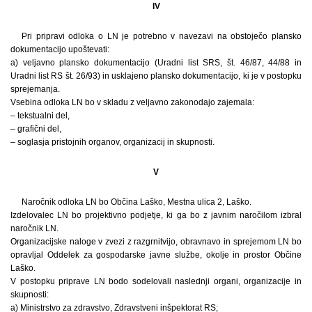
IV
Pri pripravi odloka o LN je potrebno v navezavi na obstoječo plansko
dokumentacijo upoštevati:
a) veljavno plansko dokumentacijo (Uradni list SRS, št. 46/87, 44/88 in
Uradni list RS št. 26/93) in usklajeno plansko dokumentacijo, ki je v postopku
sprejemanja.
Vsebina odloka LN bo v skladu z veljavno zakonodajo zajemala:
– tekstualni del,
– grafični del,
– soglasja pristojnih organov, organizacij in skupnosti.
V
Naročnik odloka LN bo Občina Laško, Mestna ulica 2, Laško.
Izdelovalec LN bo projektivno podjetje, ki ga bo z javnim naročilom izbral
naročnik LN.
Organizacijske naloge v zvezi z razgrnitvijo, obravnavo in sprejemom LN bo
opravljal Oddelek za gospodarske javne službe, okolje in prostor Občine
Laško.
V postopku priprave LN bodo sodelovali naslednji organi, organizacije in
skupnosti:
a) Ministrstvo za zdravstvo, Zdravstveni inšpektorat RS;