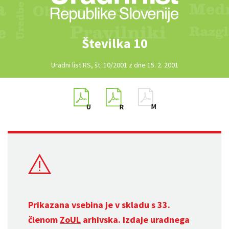
Številka 10
Uradni list RS, št. 10/2001 z dne 15. 2. 2001
Prikazana vsebina je v skladu s 33.
členom
ZoUL
arhivska. Izdaje uradnega