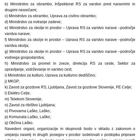
b) Ministrstvo za obrambo, Inšpektorat RS za varstvo pred naravnimi in
drugimi nesrečami;
c) Ministrstvo za obrambo, Uprava za civilno obrambo;
d) Ministrstvo za notranje zadeve;
e) Ministrstvo za okolje in prostor – Uprava RS za varstvo narave –področje
varstva narave;
f) Ministrstvo za okolje in prostor – Uprava RS za varstvo narave –področje
varstva okolja;
g) Ministrstvo za okolje in prostor – Uprava RS za varstvo narave –področje
vodnega gospodarstva;
h) Ministrstvo za promet in zveze, direkcija RS za ceste, Sektor za
upravljanje, vzdrževanje in varstvo cest;
i) Ministrstvo za kulturo, Uprava za kulturno dediščino;
j) MKGP;
k) Zavod za gozdove RS, Ljubljana, Zavod za gozdove Slovenije, PE Celje;
l) Elektro Celje;
m) Telekom Slovenije;
n) Zavod za ribištvo Ljubljana;
o) Pivovarna Laško, Laško;
p) Komunala Laško, Laško;
q) Občina Laško.
Navedeni organi, organizacije in skupnosti bodo v skladu z zakonom o
urejanju naselij in drugih posegov v prostor sodelovali v postopku priprave