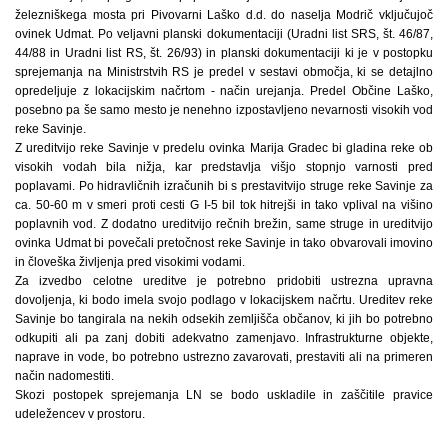
železniškega mosta pri Pivovarni Laško d.d. do naselja Modrič vključujoč
ovinek Udmat. Po veljavni planski dokumentaciji (Uradni list SRS, št. 46/87,
44/88 in Uradni list RS, št. 26/93) in planski dokumentaciji ki je v postopku
sprejemanja na Ministrstvih RS je predel v sestavi območja, ki se detajlno
opredeljuje z lokacijskim načrtom - način urejanja. Predel Občine Laško,
posebno pa še samo mesto je nenehno izpostavljeno nevarnosti visokih vod
reke Savinje.
Z ureditvijo reke Savinje v predelu ovinka Marija Gradec bi gladina reke ob
visokih vodah bila nižja, kar predstavlja višjo stopnjo varnosti pred
poplavami. Po hidravličnih izračunih bi s prestavitvijo struge reke Savinje za
ca. 50-60 m v smeri proti cesti G I-5 bil tok hitrejši in tako vplival na višino
poplavnih vod. Z dodatno ureditvijo rečnih brežin, same struge in ureditvijo
ovinka Udmat bi povečali pretočnost reke Savinje in tako obvarovali imovino
in človeška življenja pred visokimi vodami.
Za izvedbo celotne ureditve je potrebno pridobiti ustrezna upravna
dovoljenja, ki bodo imela svojo podlago v lokacijskem načrtu. Ureditev reke
Savinje bo tangirala na nekih odsekih zemljišča občanov, ki jih bo potrebno
odkupiti ali pa zanj dobiti adekvatno zamenjavo. Infrastrukturne objekte,
naprave in vode, bo potrebno ustrezno zavarovati, prestaviti ali na primeren
način nadomestiti.
Skozi postopek sprejemanja LN se bodo uskladile in zaščitile pravice
udeležencev v prostoru.