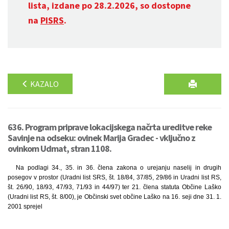
lista, izdane po 28.2.2026, so dostopne
na
PISRS
.
KAZALO
636. Program priprave lokacijskega načrta ureditve reke
Savinje na odseku: ovinek Marija Gradec - vključno z
ovinkom Udmat, stran 1108.
Na podlagi 34., 35. in 36. člena zakona o urejanju naselij in drugih
posegov v prostor (Uradni list SRS, št. 18/84, 37/85, 29/86 in Uradni list RS,
št. 26/90, 18/93, 47/93, 71/93 in 44/97) ter 21. člena statuta Občine Laško
(Uradni list RS, št. 8/00), je Občinski svet občine Laško na 16. seji dne 31. 1.
2001 sprejel