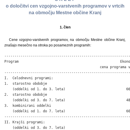
o določitvi cen vzgojno-varstvenih programov v vrtcih
na območju Mestne občine Kranj
1. člen
Cene vzgojno-varstvenih programov, na območju Mestne občine Kranj,
znašajo mesečno na otroka po posameznih programih:
--------------------------------------------------------------
Program                                                  Ekono
                                               cena programa v
--------------------------------------------------------------
I.  Celodnevni programi:

1.  starostno obdobje

    (oddelki od 1. do 3. leta)                              66
2.  starostno obdobje

    (oddelki od 3. do 7. leta)                              48
3.  kombinirani oddelki 

    (oddelki od 1. do 7. leta)                              60
--------------------------------------------------------------
II. Krajši programi:

    (oddelki od 3. do 7. leta)
