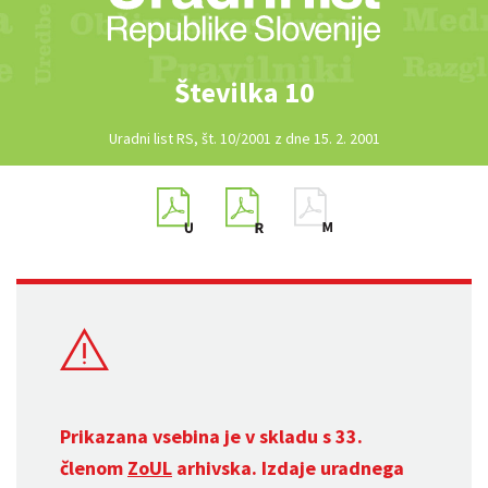
Številka 10
Uradni list RS, št. 10/2001 z dne 15. 2. 2001
Prikazana vsebina je v skladu s 33.
členom
ZoUL
arhivska. Izdaje uradnega