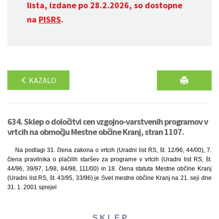
lista, izdane po 28.2.2026, so dostopne
na
PISRS
.
KAZALO
634. Sklep o določitvi cen vzgojno-varstvenih programov v
vrtcih na območju Mestne občine Kranj, stran 1107.
Na podlagi 31. člena zakona o vrtcih (Uradni list RS, št. 12/96, 44/00), 7.
člena pravilnika o plačilih staršev za programe v vrtcih (Uradni list RS, št.
44/96, 39/97, 1/98, 84/98, 111/00) in 18. člena statuta Mestne občine Kranj
(Uradni list RS, št. 43/95, 33/96) je Svet mestne občine Kranj na 21. seji dne
31. 1. 2001 sprejel
S K L E P