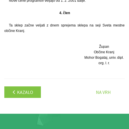
Nove cene programov veljajo od 1. 2. 2001 dalje.
4. člen
Ta sklep začne veljati z dnem sprejema sklepa na seji Sveta mestne
občine Kranj.
Župan
Občine Kranj
Mohor Bogataj, univ. dipl.
org. l. r.
KAZALO
NA VRH