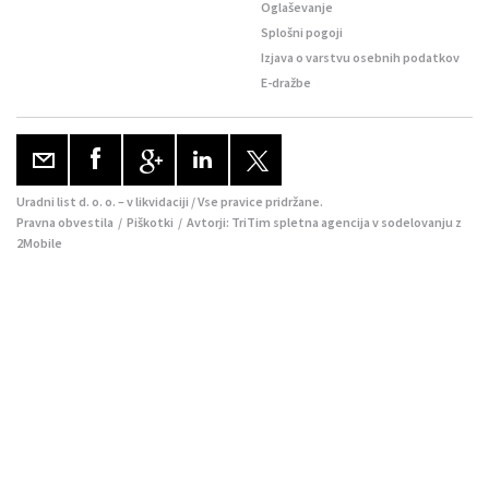
Oglaševanje
Splošni pogoji
Izjava o varstvu osebnih podatkov
E-dražbe
Uradni list d. o. o. – v likvidaciji / Vse pravice pridržane.
Pravna obvestila
/
Piškotki
/ Avtorji:
TriTim spletna agencija
v sodelovanju z
2Mobile