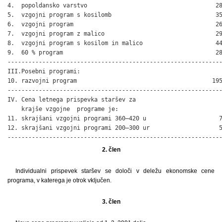
4.  popoldansko varstvo                                     28
5.  vzgojni program s kosilomb                              35
6.  vzgojni program                                         26
7.  vzgojni program z malico                                29
8.  vzgojni program s kosilom in malico                     44
9.  60 % program                                            28
--------------------------------------------------------------
III.Posebni programi:

10. razvojni program                                       195
--------------------------------------------------------------
IV. Cena letnega prispevka staršev za

    krajše vzgojne  programe je:

11. skrajšani vzgojni programi 360–420 u                     7
12. skrajšani vzgojni programi 200–300 ur                    5
-------------------------------------------------------------
2. člen
Individualni prispevek staršev se določi v deležu ekonomske cene
programa, v katerega je otrok vključen.
3. člen