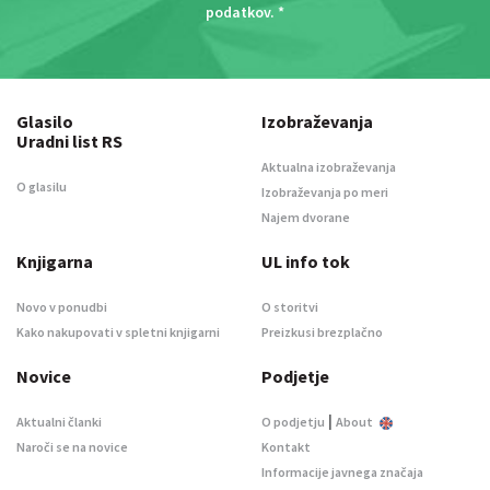
podatkov
. *
Glasilo
Izobraževanja
Uradni list RS
Aktualna izobraževanja
O glasilu
Izobraževanja po meri
Najem dvorane
Knjigarna
UL info tok
Novo v ponudbi
O storitvi
Kako nakupovati v spletni knjigarni
Preizkusi brezplačno
Novice
Podjetje
|
Aktualni članki
O podjetju
About
Naroči se na novice
Kontakt
Informacije javnega značaja