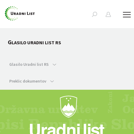
G
LASILO URADNI LIST RS
Glasilo Uradni list RS
Preklic dokumentov