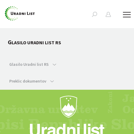
G
LASILO URADNI LIST RS
Glasilo Uradni list RS
Preklic dokumentov