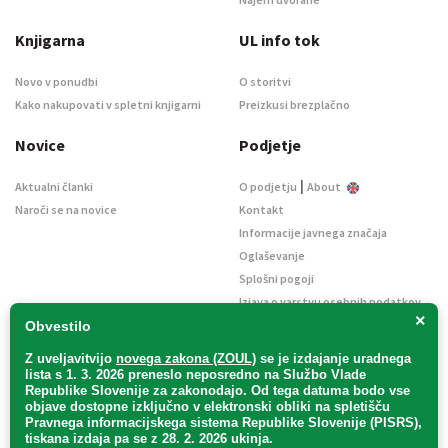
Knjigarna
UL info tok
Novo v ponudbi
O storitvi
Kako nakupovati v spletni knjigarni
Preizkusi brezplačno
Novice
Podjetje
|
Aktualni članki
O podjetju
About
Naroči se na novice
Kontakt
Informacije javnega značaja
Oglaševanje
Splošni pogoji
Izjava o varstvu osebnih podatkov
×
E-dražbe
Obvestilo
Z uveljavitvijo
novega zakona (ZOUL)
se je
izdajanje uradnega
lista s 1. 3. 2026 preneslo
neposredno
na Službo Vlade
Republike Slovenije za zakonodajo
. Od tega datuma bodo vse
objave dostopne izključno v elektronski obliki na spletišču
Pravnega informacijskega sistema Republike Slovenije (PISRS),
Uradni list d. o. o. – v likvidaciji / Vse pravice pridržane.
tiskana izdaja pa se z 28. 2. 2026 ukinja.