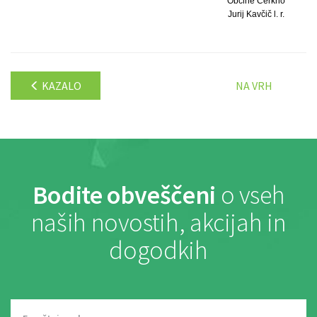
Občine Cerkno
Jurij Kavčič l. r.
KAZALO
NA VRH
Bodite obveščeni
o vseh
naših novostih, akcijah in
dogodkih