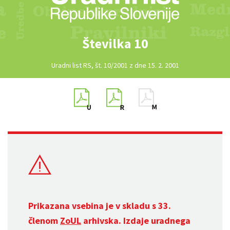
Številka 10
Uradni list RS, št. 10/2001 z dne 15. 2. 2001
Prikazana vsebina je v skladu s 33.
členom
ZoUL
arhivska. Izdaje uradnega