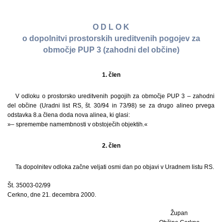
O D L O K
o dopolnitvi prostorskih ureditvenih pogojev za
območje PUP 3 (zahodni del občine)
1. člen
V odloku o prostorsko ureditvenih pogojih za območje PUP 3 – zahodni
del občine (Uradni list RS, št. 30/94 in 73/98) se za drugo alineo prvega
odstavka 8.a člena doda nova alinea, ki glasi:
»– spremembe namembnosti v obstoječih objektih.«
2. člen
Ta dopolnitev odloka začne veljati osmi dan po objavi v Uradnem listu RS.
Št. 35003-02/99
Cerkno, dne 21. decembra 2000.
Župan