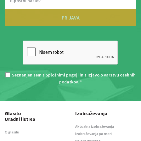
PRIJAVA
Seznanjen sem s
Splošnimi pogoji
in z
Izjavo o varstvu osebnih
podatkov
. *
Glasilo
Izobraževanja
Uradni list RS
Aktualna izobraževanja
O glasilu
Izobraževanja po meri
Najem dvorane