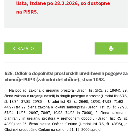
lista, izdane po 28.2.2026, so dostopne
na
PISRS
.
KAZALO
626. Odlok o dopolnitvi prostorskih ureditvenih pogojev za
območje PUP 3 (zahodni del občine), stran 1098.
Na podlagi zakona o urejanju prostora (Uradni list SRS, št. 18/84), 39.
člena zakona o urejanju naselij in drugih posegov v prostor (Uradni list SRS,
št. 18/84, 37/85, 29/86 in Uradni list RS, št. 26/90, 18/93, 47/93, 71/93 in
44/97) ter 29. člena zakona o lokalni samoupravi (Uradni list RS, št. 72/93,
57/94, 14/95, 26/97, 70/97, 10/98, 74/98 in 70/00), 2. člena zakona o
planiranju in urejanju prostora v prehodnem obdobju (Uradni list RS, št.
48/90) ter 25. člena statuta Občine Cerkno (Uradni list RS, št. 48/95), je
Občinski svet občine Cerkno na seji dne 21. 12. 2000 sprejel