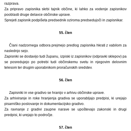
razprava.
Za pripravo zapisnika skrbi tajnik občine, ki lahko za vodenje zapisnikov
pooblasti druge delavce občinske uprave.
Sprejeti zapisnik podpišeta predsednik oziroma predsedujoči in zapisnikar.
55. člen
Člani nadzornega odbora prejmejo predlog zapisnika hkrati z vabilom za
naslednjo sejo.
Zapisniki se dostavijo tudi županu, izpiski iz zapisnikov (odpravki sklepov) pa
se posredujejo po potrebi tudi občinskemu svetu in njegovim delovnim
telesom ter drugim uporabnikom proračunskih sredstev.
56. člen
Zapisniki in vse gradivo se hranijo v arhivu občinske uprave.
Za arhiviranje in roke hranjenja gradiva se uporabljajo predpisi, ki urejajo
pisarniško poslovanje in dokumentacijsko gradivo.
Za ravnanje z gradivi zaupne narave se upoštevajo zakonski in drugi
predpisi, ki urejajo to področje.
57. člen