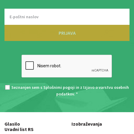
PRIJAVA
Seznanjen sem s
Splošnimi pogoji
in z
Izjavo o varstvu osebnih
podatkov
. *
Glasilo
Izobraževanja
Uradni list RS