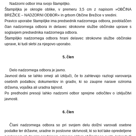
Nadzorni odbor ima svojo štampiljko.
Štampiljka je okrogle oblike, v premeru 3,5 cm z napisom »OBČINA
BREŽICE – NADZORNI ODBOR« in grbom Občine Brežice v sredini.
Pravico uporabe štampiljke ima predsednik nadzornega odbora, pooblaščen
član nadzornega odbora in delavec strokovne službe občinske uprave s
soglasjem predsednika nadzornega odbora.
Štampiljko nadzornega odbora hrani delavec strokovne službe občinske
uprave, ki tudi skrbi za njegovo uporabo.
5. člen
Delo nadzornega odbora je javno.
Javnost dela se lahko omeji ali izključi, če to zahtevajo razlogi varovanja
osebnih podatkov, dokumentov in gradiv, ki so zaupne narave oziroma
državna, vojaška ali uradna tajnost.
Po predhodni presoji lahko nadzorni odbor sprejme odločitev o izključitvi
javnosti.
6. člen
Člani nadzornega odbora so pri svojem delu dolžni varovati osebne
podatke ter državne, uradne in poslovne skrivnosti, ki so kot take opredeljene