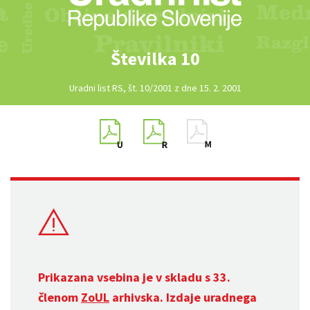
Številka 10
Uradni list RS, št. 10/2001 z dne 15. 2. 2001
Prikazana vsebina je v skladu s 33.
členom
ZoUL
arhivska. Izdaje uradnega