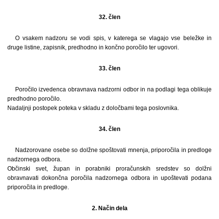
32. člen
O vsakem nadzoru se vodi spis, v katerega se vlagajo vse beležke in
druge listine, zapisnik, predhodno in končno poročilo ter ugovori.
33. člen
Poročilo izvedenca obravnava nadzorni odbor in na podlagi tega oblikuje
predhodno poročilo.
Nadaljnji postopek poteka v skladu z določbami tega poslovnika.
34. člen
Nadzorovane osebe so dolžne spoštovati mnenja, priporočila in predloge
nadzornega odbora.
Občinski svet, župan in porabniki proračunskih sredstev so dolžni
obravnavati dokončna poročila nadzornega odbora in upoštevati podana
priporočila in predloge.
2. Način dela