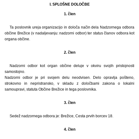
I. SPLOŠNE DOLOČBE
1. člen
Ta poslovnik ureja organizacijo in določa način dela Nadzornega odbora
občine Brežice (v nadaljevanju: nadzorni odbor) ter status članov odbora kot
organa občine.
2. člen
Nadzorni odbor kot organ občine deluje v okviru svojih pristojnosti
samostojno.
Nadzorni odbor je pri svojem delu neodvisen. Delo opravlja pošteno,
strokovno in nepristransko, v skladu z določbami zakona o lokalni
samoupravi, statuta Občine Brežice in tega poslovnika.
3. člen
Sedež nadzornega odbora je: Brežice, Cesta prvih borcev 18.
4. člen