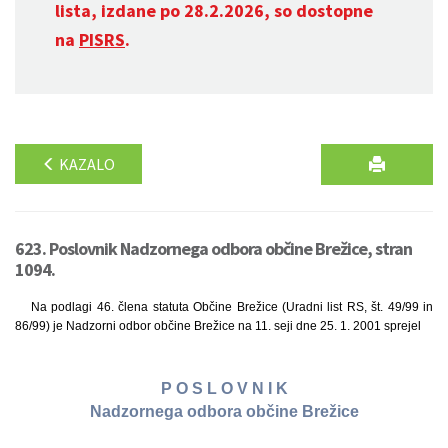
lista, izdane po 28.2.2026, so dostopne
na
PISRS
.
KAZALO
623. Poslovnik Nadzornega odbora občine Brežice, stran
1094.
Na podlagi 46. člena statuta Občine Brežice (Uradni list RS, št. 49/99 in
86/99) je Nadzorni odbor občine Brežice na 11. seji dne 25. 1. 2001 sprejel
P O S L O V N I K
Nadzornega odbora občine Brežice