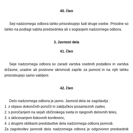
40. člen
Seji nadzornega odbora lahko prisostvujejo tudi druge osebe. Prisotne so
lahko na podlagi vabila predsednika ali s soglasjem nadzornega odbora.
3. Javnost dela
41. člen
Seje nadzornega odbora so zaradi varstva osebnih podatkov in varstva
državne, uradne ali poslovne skrivnosti zaprte za javnost in na njih lahko
prisostvujejo samo vabljeni.
42. člen
Delo nadzornega odbora je javno. Javnost dela se zagotavlja :
1. z objavo dokončnih poročil in zaključkov posameznih zadev,
2. s poročanjem na sejah občinskega sveta in njegovih delovnih teles,
3. s sklicevanjem tiskovnih konferenc,
4. z drugimi oblikami predstavitve dela nadzornega odbora javnosti.
Za zagotovitev javnosti dela nadzornega odbora je odgovoren predsednik