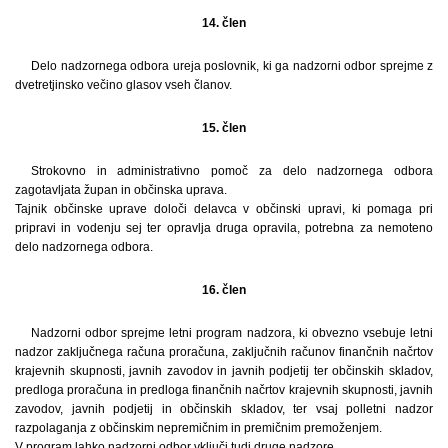
14. člen
Delo nadzornega odbora ureja poslovnik, ki ga nadzorni odbor sprejme z
dvetretjinsko večino glasov vseh članov.
15. člen
Strokovno in administrativno pomoč za delo nadzornega odbora
zagotavljata župan in občinska uprava.
Tajnik občinske uprave določi delavca v občinski upravi, ki pomaga pri
pripravi in vodenju sej ter opravlja druga opravila, potrebna za nemoteno
delo nadzornega odbora.
16. člen
Nadzorni odbor sprejme letni program nadzora, ki obvezno vsebuje letni
nadzor zaključnega računa proračuna, zaključnih računov finančnih načrtov
krajevnih skupnosti, javnih zavodov in javnih podjetij ter občinskih skladov,
predloga proračuna in predloga finančnih načrtov krajevnih skupnosti, javnih
zavodov, javnih podjetij in občinskih skladov, ter vsaj polletni nadzor
razpolaganja z občinskim nepremičnim in premičnim premoženjem.
V program lahko nadzorni odbor vključi tudi druge nadzore.