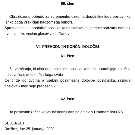
60. člen
Obrazloženo pobudo za spremembo oziroma dopolnitev tega poslovnika
lahko poda vsak član nadzornega odbora.
Spremembe in dopolnitve poslovnika obravnava in sprejme nadzorni odbor z
dvetretjinsko večino glasov vseh članov.
VII. PREHODNI IN KONČNI DOLOČBI
61. člen
Za vprašanja, ki niso urejena s tem poslovnikom, se uporabljajo določila
poslovnika o delu občinskega sveta.
Če pride do dvoma o vsebini posamezne določbe poslovnika, razlaga
poslovnik med sejo predsednik.
62. člen
Ta poslovnik začne veljati naslednji dan po objavi v Uradnem listu RS.
Št. 013-1/01
Brežice, dne 25. januarja 2001.