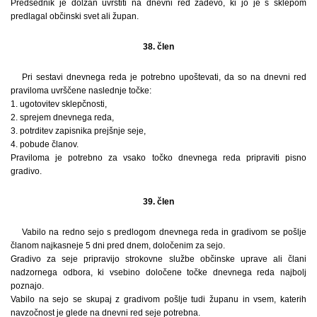
Predsednik je dolžan uvrstiti na dnevni red zadevo, ki jo je s sklepom
predlagal občinski svet ali župan.
38. člen
Pri sestavi dnevnega reda je potrebno upoštevati, da so na dnevni red
praviloma uvrščene naslednje točke:
1. ugotovitev sklepčnosti,
2. sprejem dnevnega reda,
3. potrditev zapisnika prejšnje seje,
4. pobude članov.
Praviloma je potrebno za vsako točko dnevnega reda pripraviti pisno
gradivo.
39. člen
Vabilo na redno sejo s predlogom dnevnega reda in gradivom se pošlje
članom najkasneje 5 dni pred dnem, določenim za sejo.
Gradivo za seje pripravijo strokovne službe občinske uprave ali člani
nadzornega odbora, ki vsebino določene točke dnevnega reda najbolj
poznajo.
Vabilo na sejo se skupaj z gradivom pošlje tudi županu in vsem, katerih
navzočnost je glede na dnevni red seje potrebna.