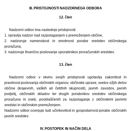
III. PRISTOJNOSTI NADZORNEGA ODBORA
12. člen
Nadzorni odbor ima naslednje pristojnosti:
1. opravlja nadzor nad razpolaganjem s premoženjem občine,
2. nadzoruje namenskost in smotrnost porabe sredstev občinskega
proračuna,
3. nadzoruje finančno poslovanje uporabnikov proračunskih sredstev.
13. člen
Nadzorni odbor v okviru svojih pristojnosti ugotavlja zakonitost in
pravilnost poslovanja občinskih organov, občinske uprave, svetov ožjih delov
občine (krajevnih, vaških ali četrtnih skupnosti), javnih zavodov, javnih
podjetij, občinskih skladov ter drugih porabnikov sredstev občinskega
proračuna in oseb, pooblaščenih za razpolaganje z občinskimi javnimi
sredstvi in občinskim premoženjem.
Nadzorni odbor ocenjuje tudi učinkovitost in gospodarnost porabe občinskih
javnih sredstev.
IV. POSTOPEK IN NAČIN DELA