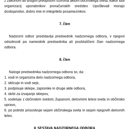
z zakonom ali drugim predpisom oziroma aktom občinskega sveta, kakor tudi
organizacij uporabnikov proračunskih sredstev. Upoštevati morajo
dostojanstvo, dobro ime in integriteto posameznikov.
7. člen
Nadzorni odbor predstavlja predsednik nadzornega odbora, v njegovi
odsotnosti pa namestnik predsednika ali pooblaščeni član nadzornega
odbora.
8. člen
Naloge predsednika nadzornega odbora so, da:
1. vodi in organizira delo nadzornega odbora,
2. sklicuje in vodi seje,
3. podpisuje sklepe, zapisnike in druge akte odbora,
4. skrbi za izvajanje sklepov,
5. sodeluje z občinskim svetom, županom, delovnimi telesi sveta in občinsko
upravo,
6. po potrebi prisostvuje sejam občinskega sveta in sejam njegovih delovnih
teles.
II. SESTAVA NADZORNEGA ODBORA