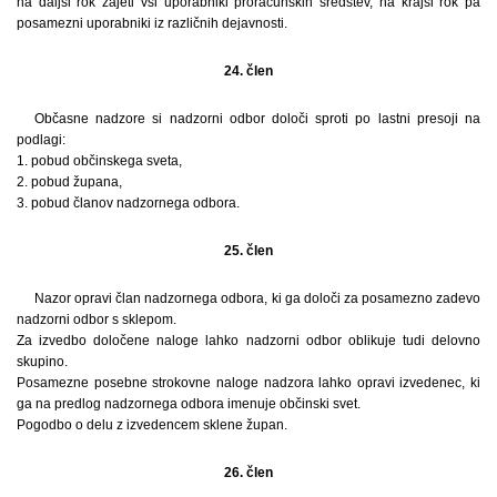
na daljši rok zajeti vsi uporabniki proračunskih sredstev, na krajši rok pa
posamezni uporabniki iz različnih dejavnosti.
24. člen
Občasne nadzore si nadzorni odbor določi sproti po lastni presoji na
podlagi:
1. pobud občinskega sveta,
2. pobud župana,
3. pobud članov nadzornega odbora.
25. člen
Nazor opravi član nadzornega odbora, ki ga določi za posamezno zadevo
nadzorni odbor s sklepom.
Za izvedbo določene naloge lahko nadzorni odbor oblikuje tudi delovno
skupino.
Posamezne posebne strokovne naloge nadzora lahko opravi izvedenec, ki
ga na predlog nadzornega odbora imenuje občinski svet.
Pogodbo o delu z izvedencem sklene župan.
26. člen