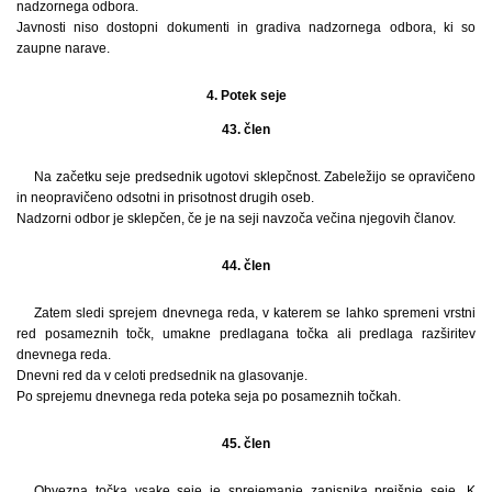
nadzornega odbora.
Javnosti niso dostopni dokumenti in gradiva nadzornega odbora, ki so
zaupne narave.
4. Potek seje
43. člen
Na začetku seje predsednik ugotovi sklepčnost. Zabeležijo se opravičeno
in neopravičeno odsotni in prisotnost drugih oseb.
Nadzorni odbor je sklepčen, če je na seji navzoča večina njegovih članov.
44. člen
Zatem sledi sprejem dnevnega reda, v katerem se lahko spremeni vrstni
red posameznih točk, umakne predlagana točka ali predlaga razširitev
dnevnega reda.
Dnevni red da v celoti predsednik na glasovanje.
Po sprejemu dnevnega reda poteka seja po posameznih točkah.
45. člen
Obvezna točka vsake seje je sprejemanje zapisnika prejšnje seje. K