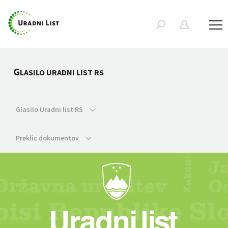
G
LASILO URADNI LIST RS
Glasilo Uradni list RS
Preklic dokumentov