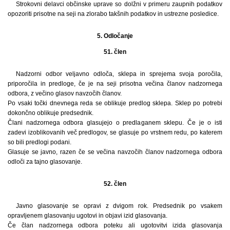
Strokovni delavci občinske uprave so dolžni v primeru zaupnih podatkov
opozoriti prisotne na seji na zlorabo takšnih podatkov in ustrezne posledice.
5. Odločanje
51. člen
Nadzorni odbor veljavno odloča, sklepa in sprejema svoja poročila,
priporočila in predloge, če je na seji prisotna večina članov nadzornega
odbora, z večino glasov navzočih članov.
Po vsaki točki dnevnega reda se oblikuje predlog sklepa. Sklep po potrebi
dokončno oblikuje predsednik.
Člani nadzornega odbora glasujejo o predlaganem sklepu. Če je o isti
zadevi izoblikovanih več predlogov, se glasuje po vrstnem redu, po katerem
so bili predlogi podani.
Glasuje se javno, razen če se večina navzočih članov nadzornega odbora
odloči za tajno glasovanje.
52. člen
Javno glasovanje se opravi z dvigom rok. Predsednik po vsakem
opravljenem glasovanju ugotovi in objavi izid glasovanja.
Če član nadzornega odbora poteku ali ugotovitvi izida glasovanja