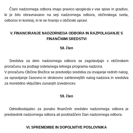
Člani nadzornega odbora imajo pravico vpogleda v vse spise in gradivo,
ki je bilo obravnavano na seji nadzornega odbora, občinskega sveta,
odborov in komisij, in ki se hranijo v občinski upravi.
V. FINANCIRANJE NADZORNEGA ODBORA IN RAZPOLAGANJE S
FINANČNIMI SREDSTVI
58. člen
Sredstva za delo nadzornega odbora se zagotavljajo v občinskem
proračunu na podlagi izdelanega letnega programa nadzora.
V proračunu Občine Brežice se predvidijo sredstva za izvajanje rednih nalog,
za opravljanje časovno in strokovno zahtevnejših nalog nadzora in sredstva
za morebitno vključitev zunanjih izvedencev.
59. člen
Odredbodajalec za porabo finančnih sredstev nadzornega odbora je
predsednik nadzornega odbora ali pooblaščeni član nadzornega odbora.
VI. SPREMEMBE IN DOPOLNITVE POSLOVNIKA