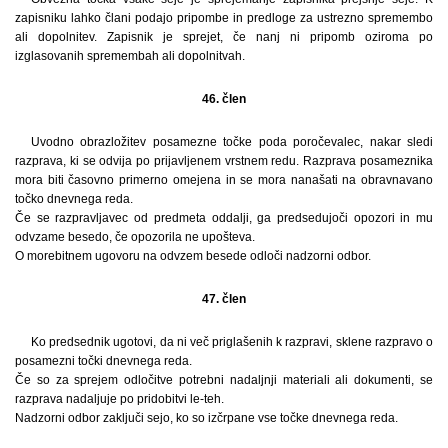
zapisniku lahko člani podajo pripombe in predloge za ustrezno spremembo
ali dopolnitev. Zapisnik je sprejet, če nanj ni pripomb oziroma po
izglasovanih spremembah ali dopolnitvah.
46. člen
Uvodno obrazložitev posamezne točke poda poročevalec, nakar sledi
razprava, ki se odvija po prijavljenem vrstnem redu. Razprava posameznika
mora biti časovno primerno omejena in se mora nanašati na obravnavano
točko dnevnega reda.
Če se razpravljavec od predmeta oddalji, ga predsedujoči opozori in mu
odvzame besedo, če opozorila ne upošteva.
O morebitnem ugovoru na odvzem besede odloči nadzorni odbor.
47. člen
Ko predsednik ugotovi, da ni več priglašenih k razpravi, sklene razpravo o
posamezni točki dnevnega reda.
Če so za sprejem odločitve potrebni nadaljnji materiali ali dokumenti, se
razprava nadaljuje po pridobitvi le-teh.
Nadzorni odbor zaključi sejo, ko so izčrpane vse točke dnevnega reda.