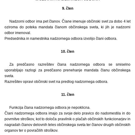
9. člen
Nadzorni odbor ima pet članov. Člane imenuje občinski svet za dobo 4 let
oziroma do poteka mandata članom občinskega sveta, ki jih je nadzorni
odbor imenoval.
Predsednika in namestnika nadzornega odbora izvolijo člani odbora.
10. člen
Za predčasno razrešitev člana nadzornega odbora se smiselno
uporabljajo razlogi za predčasno prenehanje mandata članu občinskega
sveta.
Razrešitev opravi občinski svet na predlog nadzornega odbora.
11. člen
Funkcija člana nadzornega odbora je nepoklicna.
Člani nadzornega odbora imajo za svoje delo pravico do nadomestila in do
povrnitve stroškov, kot to določa pravilnik o plačah občinskih funkcionarjev in
nagradah članov delovnih teles občinskega sveta ter članov drugih občinskih
organov ter o povračilih stroškov.