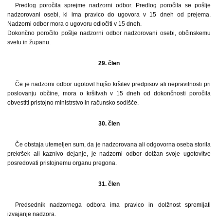
Predlog poročila sprejme nadzorni odbor. Predlog poročila se pošlje
nadzorovani osebi, ki ima pravico do ugovora v 15 dneh od prejema.
Nadzorni odbor mora o ugovoru odločiti v 15 dneh.
Dokončno poročilo pošlje nadzorni odbor nadzorovani osebi, občinskemu
svetu in županu.
29. člen
Če je nadzorni odbor ugotovil hujšo kršitev predpisov ali nepravilnosti pri
poslovanju občine, mora o kršitvah v 15 dneh od dokončnosti poročila
obvestiti pristojno ministrstvo in računsko sodišče.
30. člen
Če obstaja utemeljen sum, da je nadzorovana ali odgovorna oseba storila
prekršek ali kaznivo dejanje, je nadzorni odbor dolžan svoje ugotovitve
posredovati pristojnemu organu pregona.
31. člen
Predsednik nadzornega odbora ima pravico in dolžnost spremljati
izvajanje nadzora.