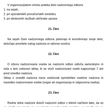
V organizacijskem smislu poteka delo nadzornega odbora:
1. na sejah,
2. pri uporabnikih proračunskih sredstev,
3. pri strokovnih službah občinske uprave.
21. člen
Na sejah člani nadzornega odbora planirajo in koordinirajo svoje delo,
določajo prioriteto nalog nadzora in njihove nosilce.
22. člen
O izboru nadzorovane osebe se nadzorni odbor odloča samostojno in
izda o tem ustrezen sklep, ki se vroči nadzorovani osebi najpozneje 7 dni
pred izvedbo nadzora.
Sklep o izvedbi nadzora mora vsebovati opredelitev vsebine nadzora in
navedbo nadzorovane osebe (organ ali organizacija in odgovorna oseba).
23. člen
Redne letne nadzore določi nadzorni odbor z letnim načrtom tako, da so