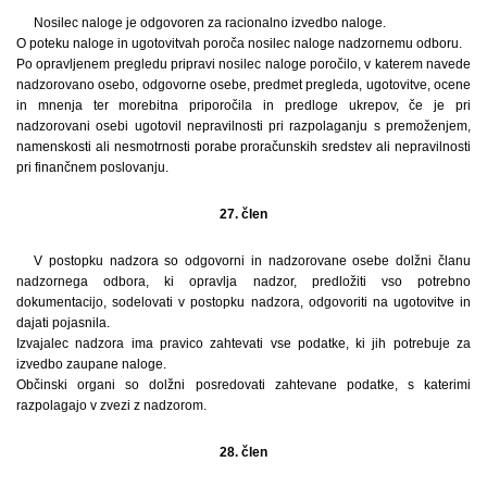
Nosilec naloge je odgovoren za racionalno izvedbo naloge.
O poteku naloge in ugotovitvah poroča nosilec naloge nadzornemu odboru.
Po opravljenem pregledu pripravi nosilec naloge poročilo, v katerem navede
nadzorovano osebo, odgovorne osebe, predmet pregleda, ugotovitve, ocene
in mnenja ter morebitna priporočila in predloge ukrepov, če je pri
nadzorovani osebi ugotovil nepravilnosti pri razpolaganju s premoženjem,
namenskosti ali nesmotrnosti porabe proračunskih sredstev ali nepravilnosti
pri finančnem poslovanju.
27. člen
V postopku nadzora so odgovorni in nadzorovane osebe dolžni članu
nadzornega odbora, ki opravlja nadzor, predložiti vso potrebno
dokumentacijo, sodelovati v postopku nadzora, odgovoriti na ugotovitve in
dajati pojasnila.
Izvajalec nadzora ima pravico zahtevati vse podatke, ki jih potrebuje za
izvedbo zaupane naloge.
Občinski organi so dolžni posredovati zahtevane podatke, s katerimi
razpolagajo v zvezi z nadzorom.
28. člen