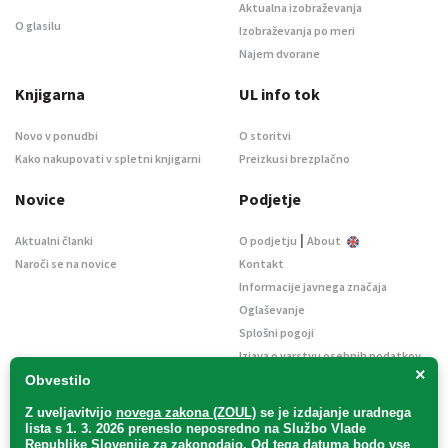
Aktualna izobraževanja
O glasilu
Izobraževanja po meri
Najem dvorane
Knjigarna
UL info tok
Novo v ponudbi
O storitvi
Kako nakupovati v spletni knjigarni
Preizkusi brezplačno
Novice
Podjetje
|
Aktualni članki
O podjetju
About
Naroči se na novice
Kontakt
Informacije javnega značaja
Oglaševanje
Splošni pogoji
Izjava o varstvu osebnih podatkov
×
E-dražbe
Obvestilo
Z uveljavitvijo
novega zakona (ZOUL)
se je
izdajanje uradnega
lista s 1. 3. 2026 preneslo
neposredno
na Službo Vlade
Republike Slovenije za zakonodajo
. Od tega datuma bodo vse