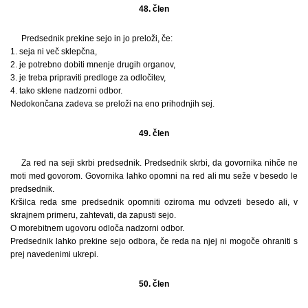
48. člen
Predsednik prekine sejo in jo preloži, če:
1. seja ni več sklepčna,
2. je potrebno dobiti mnenje drugih organov,
3. je treba pripraviti predloge za odločitev,
4. tako sklene nadzorni odbor.
Nedokončana zadeva se preloži na eno prihodnjih sej.
49. člen
Za red na seji skrbi predsednik. Predsednik skrbi, da govornika nihče ne
moti med govorom. Govornika lahko opomni na red ali mu seže v besedo le
predsednik.
Kršilca reda sme predsednik opomniti oziroma mu odvzeti besedo ali, v
skrajnem primeru, zahtevati, da zapusti sejo.
O morebitnem ugovoru odloča nadzorni odbor.
Predsednik lahko prekine sejo odbora, če reda na njej ni mogoče ohraniti s
prej navedenimi ukrepi.
50. člen