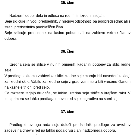
35. člen
Nadzorni odbor dela in odloča na rednih in izrednih sejah.
Seje sklicuje in vodi predsednik, v njegovi odsotnosti pa podpredsednik ali s
strani predsednika pooblaščen član.
Seje sklicuje predsednik na lastno pobudo ali na zahtevo večine članov
odbora.
36. člen
Izredna seja se skliče v nujnih primerih, kadar ni pogojev za sklic redne
seje.
V predlogu oziroma zahtevi za sklic izredne seje morajo biti navedeni razlogi
za izredni sklic. Vabilo za izredno sejo z gradivom mora biti vročeno članom
najkasneje tri dni pred sejo.
Če razmere terjajo drugače, se lahko izredna seja skliče v krajšem roku. V
tem primeru se lahko predlaga dnevni red seje in gradivo na sami seji.
37. člen
Predlog dnevnega reda seje določi predsednik, predloge za uvrstitev
zadeve na dnevni red pa lahko podajo vsi člani nadzornega odbora.