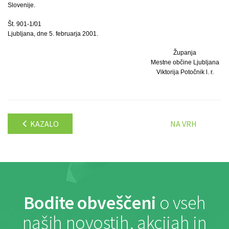
Slovenije.
Št. 901-1/01
Ljubljana, dne 5. februarja 2001.
Županja
Mestne občine Ljubljana
Viktorija Potočnik l. r.
KAZALO
NA VRH
Bodite obveščeni
o vseh
naših novostih, akcijah in