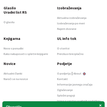
Glasilo
Izobraževanja
Uradni list RS
Aktualna izobraževanja
O glasilu
Izobraževanja po meri
Najem dvorane
Knjigarna
UL info tok
Novo v ponudbi
O storitvi
Kako nakupovati v spletni knjigarni
Preizkusi brezplačno
Novice
Podjetje
|
Aktualni članki
O podjetju
About
Naroči se na novice
Kontakt
Informacije javnega značaja
Oglaševanje
Splošni pogoji
Izjava o varstvu osebnih podatkov
×
E-dražbe
Obvestilo