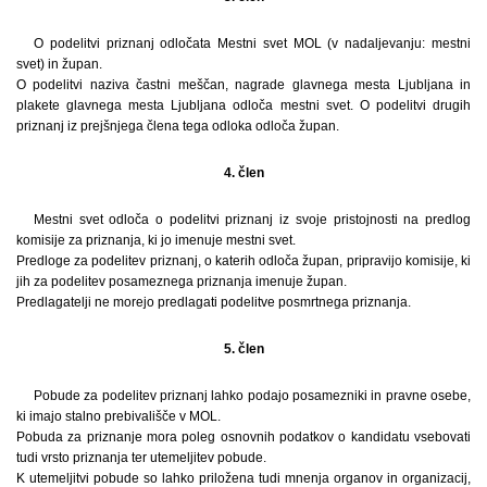
O podelitvi priznanj odločata Mestni svet MOL (v nadaljevanju: mestni
svet) in župan.
O podelitvi naziva častni meščan, nagrade glavnega mesta Ljubljana in
plakete glavnega mesta Ljubljana odloča mestni svet. O podelitvi drugih
priznanj iz prejšnjega člena tega odloka odloča župan.
4. člen
Mestni svet odloča o podelitvi priznanj iz svoje pristojnosti na predlog
komisije za priznanja, ki jo imenuje mestni svet.
Predloge za podelitev priznanj, o katerih odloča župan, pripravijo komisije, ki
jih za podelitev posameznega priznanja imenuje župan.
Predlagatelji ne morejo predlagati podelitve posmrtnega priznanja.
5. člen
Pobude za podelitev priznanj lahko podajo posamezniki in pravne osebe,
ki imajo stalno prebivališče v MOL.
Pobuda za priznanje mora poleg osnovnih podatkov o kandidatu vsebovati
tudi vrsto priznanja ter utemeljitev pobude.
K utemeljitvi pobude so lahko priložena tudi mnenja organov in organizacij,