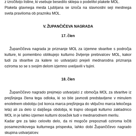
z izročitvijo listine, ki vsebuje besedilo sklepa o podelitvi plakete MOL.
Plaketa glavnega mesta Ljubljana se izroča na slavnostni seji mestnega
sveta praviloma ob prazniku MOL.
V. ŽUPANČIČEVA NAGRADA
17. člen
Župančičeva nagrada je priznanje MOL za izjemne stvaritve s področja
kulture, ki pomembno oblikujejo kulturno življenje prebivalcev MOL, kakor
tudi za stvaritve za katere so ustvarjalci prejeli mednarodna priznanja
oziroma so se s svojim delom izjemno uveljavili v tujini.
18. člen
Župančičevo nagrado prejmejo ustvarjalci z območja MOL za stvaritve iz
prejšnjega člena tega odloka, ki so bile javnosti predstavljene v minulem
enoletnem obdobju (od konca marca prejšnjega do vključno marca tekočega
leta) ali za delo iz daljšega obdobja, ki trajno obogati kulturno zakladnico
MOL in je lahko izjemen kulturni dosežek tudi v mednarodnem merilu.
Kadar gre za tako celovito delo, da ni mogoče prepoznati oziroma ločiti
posameznikovega kulturnega prispevka, lahko dobi Župančičevo nagrado
skupina ustvarjalcev.