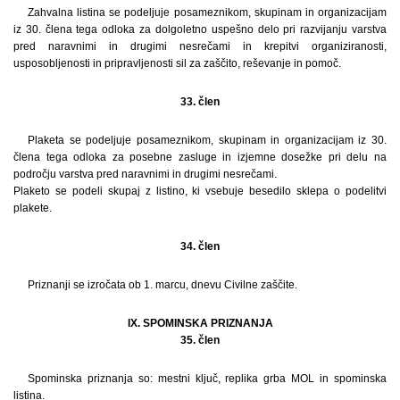
Zahvalna listina se podeljuje posameznikom, skupinam in organizacijam
iz 30. člena tega odloka za dolgoletno uspešno delo pri razvijanju varstva
pred naravnimi in drugimi nesrečami in krepitvi organiziranosti,
usposobljenosti in pripravljenosti sil za zaščito, reševanje in pomoč.
33. člen
Plaketa se podeljuje posameznikom, skupinam in organizacijam iz 30.
člena tega odloka za posebne zasluge in izjemne dosežke pri delu na
področju varstva pred naravnimi in drugimi nesrečami.
Plaketo se podeli skupaj z listino, ki vsebuje besedilo sklepa o podelitvi
plakete.
34. člen
Priznanji se izročata ob 1. marcu, dnevu Civilne zaščite.
IX. SPOMINSKA PRIZNANJA
35. člen
Spominska priznanja so: mestni ključ, replika grba MOL in spominska
listina.