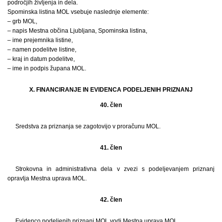
področjih življenja in dela.
Spominska listina MOL vsebuje naslednje elemente:
– grb MOL,
– napis Mestna občina Ljubljana, Spominska listina,
– ime prejemnika listine,
– namen podelitve listine,
– kraj in datum podelitve,
– ime in podpis župana MOL.
X. FINANCIRANJE IN EVIDENCA PODELJENIH PRIZNANJ
40. člen
Sredstva za priznanja se zagotovijo v proračunu MOL.
41. člen
Strokovna in administrativna dela v zvezi s podeljevanjem priznanj
opravlja Mestna uprava MOL.
42. člen
Evidenco podeljenih priznanj MOL vodi Mestna uprava MOL.