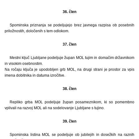
36. člen
Spominska priznanja se podeljujejo brez javnega razpisa ob posebnih
priložnostih, določenih s tem odlokom.
37. člen
Mestni ključ Ljubljane podeljuje župan MOL tujim in domačim državnikom
in visokim osebnostim.
Na ročaju ključa je upodobljen grb MOL, na drugi strani je prostor za vpis
imena dobitnika in datuma izročitve.
38. člen
Repliko grba MOL podeljuje župan posameznikom, ki so pomembno
vplivali na razvoj MOL ali na sodelovanje Ljubljane s tujino.
39. člen
Spominska listina MOL se podeljuje ob jubilejih in dosežkih na raznih