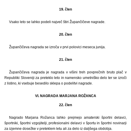
19. člen
Vsako leto se lahko podeli največ štiri Župančičeve nagrade.
20. člen
Župančičeva nagrada se izroča v prvi polovici meseca junija.
21. člen
Župančičeva nagrada je nagrada v višini treh povprečnih bruto plač v
Republiki Sloveniji za preteklo leto in namensko umetniško delo ter se izroči
z listino, ki vsebuje besedilo sklepa o podelitvi nagrade.
VI. NAGRADA MARJANA ROŽANCA
22. člen
Nagrado Marjana Rožanca lahko prejmejo amaterski športni delavci,
športniki, športni vzgojitelji, profesionalni delavci v športu in športni novinarji
za izjemne dosežke v preteklem letu ali za delo iz daljšega obdobja.