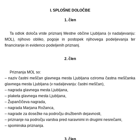
I. SPLOŠNE DOLOČBE
1. člen
Ta odlok določa vrste priznanj Mestne občine Ljubljana (v nadaljevanju:
MOL), njihovo obliko, pogoje in postopek njihovega podeljevanja ter
financiranje in evidenco podeljenih priznanj.
2. člen
Priznanja MOL so:
– naziv častni meščan glavnega mesta Ljubljana oziroma častna meščanka
glavnega mesta Ljubljana (v nadaljevanju: častni meščan),
– nagrada glavnega mesta Ljubljana,
– plaketa glavnega mesta Ljubljana,
– Župančičeva nagrada,
– nagrada Marjana Rožanca,
– nagrade za dosežke na področju družbenih dejavnosti,
– priznanje na področju varstva pred naravnimi in drugimi nesrečami,
– spominska priznanja.
3. člen