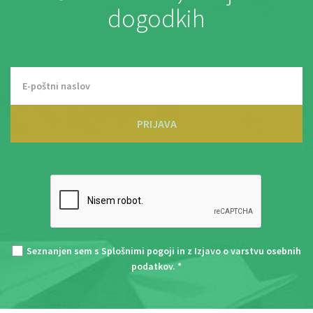
dogodkih
PRIJAVA
Seznanjen sem s
Splošnimi pogoji
in z
Izjavo o varstvu osebnih
podatkov
. *