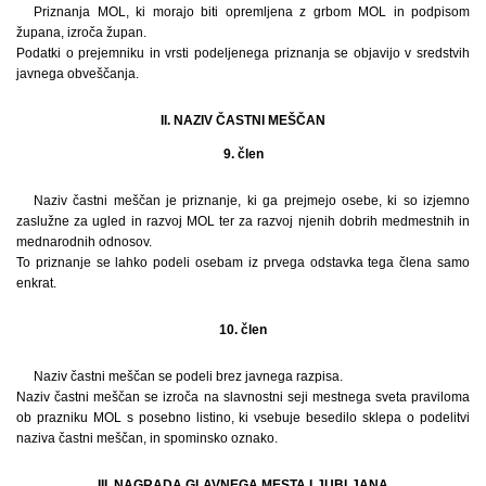
Priznanja MOL, ki morajo biti opremljena z grbom MOL in podpisom
župana, izroča župan.
Podatki o prejemniku in vrsti podeljenega priznanja se objavijo v sredstvih
javnega obveščanja.
II. NAZIV ČASTNI MEŠČAN
9. člen
Naziv častni meščan je priznanje, ki ga prejmejo osebe, ki so izjemno
zaslužne za ugled in razvoj MOL ter za razvoj njenih dobrih medmestnih in
mednarodnih odnosov.
To priznanje se lahko podeli osebam iz prvega odstavka tega člena samo
enkrat.
10. člen
Naziv častni meščan se podeli brez javnega razpisa.
Naziv častni meščan se izroča na slavnostni seji mestnega sveta praviloma
ob prazniku MOL s posebno listino, ki vsebuje besedilo sklepa o podelitvi
naziva častni meščan, in spominsko oznako.
III. NAGRADA GLAVNEGA MESTA LJUBLJANA