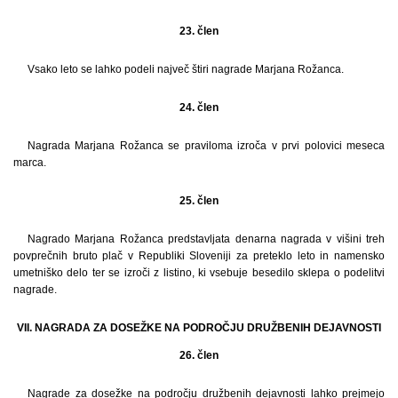
23. člen
Vsako leto se lahko podeli največ štiri nagrade Marjana Rožanca.
24. člen
Nagrada Marjana Rožanca se praviloma izroča v prvi polovici meseca
marca.
25. člen
Nagrado Marjana Rožanca predstavljata denarna nagrada v višini treh
povprečnih bruto plač v Republiki Sloveniji za preteklo leto in namensko
umetniško delo ter se izroči z listino, ki vsebuje besedilo sklepa o podelitvi
nagrade.
VII. NAGRADA ZA DOSEŽKE NA PODROČJU DRUŽBENIH DEJAVNOSTI
26. člen
Nagrade za dosežke na področju družbenih dejavnosti lahko prejmejo