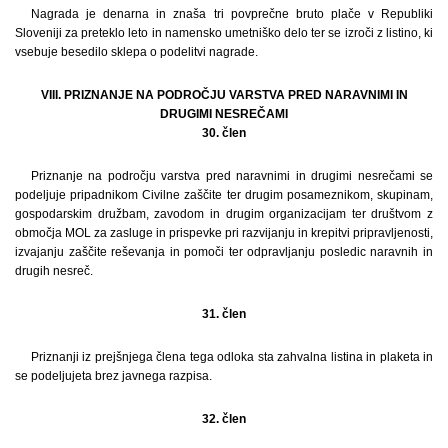
Nagrada je denarna in znaša tri povprečne bruto plače v Republiki
Sloveniji za preteklo leto in namensko umetniško delo ter se izroči z listino, ki
vsebuje besedilo sklepa o podelitvi nagrade.
VIII. PRIZNANJE NA PODROČJU VARSTVA PRED NARAVNIMI IN
DRUGIMI NESREČAMI
30. člen
Priznanje na področju varstva pred naravnimi in drugimi nesrečami se
podeljuje pripadnikom Civilne zaščite ter drugim posameznikom, skupinam,
gospodarskim družbam, zavodom in drugim organizacijam ter društvom z
območja MOL za zasluge in prispevke pri razvijanju in krepitvi pripravljenosti,
izvajanju zaščite reševanja in pomoči ter odpravljanju posledic naravnih in
drugih nesreč.
31. člen
Priznanji iz prejšnjega člena tega odloka sta zahvalna listina in plaketa in
se podeljujeta brez javnega razpisa.
32. člen