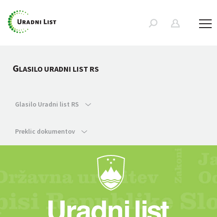
G
LASILO URADNI LIST RS
Glasilo Uradni list RS
Preklic dokumentov