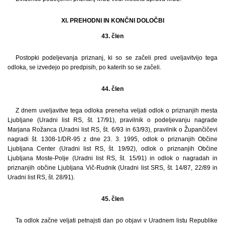
XI. PREHODNI IN KONČNI DOLOČBI
43. člen
Postopki podeljevanja priznanj, ki so se začeli pred uveljavitvijo tega
odloka, se izvedejo po predpisih, po katerih so se začeli.
44. člen
Z dnem uveljavitve tega odloka preneha veljati odlok o priznanjih mesta
Ljubljane (Uradni list RS, št. 17/91), pravilnik o podeljevanju nagrade
Marjana Rožanca (Uradni list RS, št. 6/93 in 63/93), pravilnik o Župančičevi
nagradi št. 1308-1/DR-95 z dne 23. 3. 1995, odlok o priznanjih Občine
Ljubljana Center (Uradni list RS, št. 19/92), odlok o priznanjih Občine
Ljubljana Moste-Polje (Uradni list RS, št. 15/91) in odlok o nagradah in
priznanjih občine Ljubljana Vič-Rudnik (Uradni list SRS, št. 14/87, 22/89 in
Uradni list RS, št. 28/91).
45. člen
Ta odlok začne veljati petnajsti dan po objavi v Uradnem listu Republike