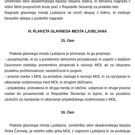
umetniško delo akademskega kiparja Stojana Batiča, in denarna nagrada v
višini štirih povprečnih bruto plač v Republiki Sloveniji za preteklo leto.
Nagrado glavnega mesta Ljubljana se izroči skupaj z listino, ki vsebuje
besedilo sklepa o podelitvi nagrade.
IV. PLAKETA GLAVNEGA MESTA LJUBLJANA
15. člen
Plaketa glavnega mesta Ljubljana je priznanje, ki ga prejmejo:
– posamezniki, ki so s posebnimi delovnimi prizadevanji in uspehi v daljšem
časovnem obdobju pomembno prispevali k razvoju MOL ali za izkazano
posebno požrtvovalnost, nesebičnost in pogum;
– pravne osebe v MOL za posebne zasluge k razvoju MOL in za razvijanje in
utrjevanje sodelovanja med MOL in drugimi občinami;
– prijateljska, pobratena in druga mesta in občine, ustanove in druge pravne
osebe ter posamezniki iz Republike Slovenije in tujine, ki so posebno
zaslužni za razvijanje in utrjevanje prijateljskega sodelovanja z MOL.
16. člen
Plaketa glavnega mesta Ljubljana, umetniško delo akademskega kiparja
Petra Černeta, je reliefni odtis grba MOL z napisom Ljubljana in se podeljuje