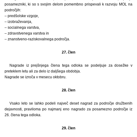
posamezniki, ki so s svojim delom pomembno prispevali k razvoju MOL na
področjih:
– predšolske vzgoje,
– izobraževanja,
– socialnega varstva,
– zdravstvenega varstva in
– znanstveno-raziskovalnega področja.
27. člen
Nagrade iz prejšnjega člena tega odloka se podeljuje za dosežke v
preteklem letu ali za delo iz daljšega obdobja.
Nagrade se izroča v mesecu oktobru.
28. člen
Vsako leto se lahko podeli največ deset nagrad za področje družbenih
dejavnosti, praviloma po najmanj eno nagrado za posamezno področje iz
26. člena tega odloka.
29. člen