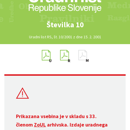
Številka 10
Uradni list RS, št. 10/2001 z dne 15. 2. 2001
Prikazana vsebina je v skladu s 33.
členom
ZoUL
arhivska. Izdaje uradnega