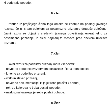
ki podpirajo pobudo.
6. člen
Pobude iz prejšnjega člena tega odloka se zberejo na podlagi javnega
razpisa, če ni s tem odlokom za posamezno priznanje drugače določeno.
Javni razpis se objavi v sredstvih javnega obveščanja enkrat letno za
posamezno priznanje, in sicer najmanj tri mesece pred dnevom izročitve
priznanja.
7. člen
Javni razpis za podelitev priznanj mora vsebovati:
– navedbo pobudnikov iz prvega odstavka 5. člena tega odloka,
– kriterije za podelitev priznanj,
– vrsto in število priznanj,
– navedbo dokumentacije, ki jo je treba priložiti k pobudi,
– rok, do katerega je treba poslati pobude,
– naslov, na katerega je treba poslati pobude.
8. člen