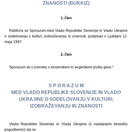
ZNANOSTI (BUKKIZ)
1. člen
Ratificira se Sporazum med Vlado Republike Slovenije in Vlado Ukrajine
o sodelovanju v kulturi, izobraževanju in znanosti, podpisan v Ljubljani 12.
maja 1997.
2. člen
Sporazum se v izvirniku v slovenskem in angleškem jeziku glasi:*
S P O R A Z U M
MED VLADO REPUBLIKE SLOVENIJE IN VLADO
UKRAJINE O SODELOVANJU V KULTURI,
IZOBRAŽEVANJU IN ZNANOSTI
Vlada Republike Slovenije in Vlada Ukrajine (v nadaljnjem besedilu
pogodbenici) sta se