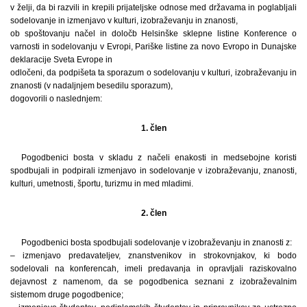
v želji, da bi razvili in krepili prijateljske odnose med državama in poglabljali
sodelovanje in izmenjavo v kulturi, izobraževanju in znanosti,
ob spoštovanju načel in določb Helsinške sklepne listine Konference o
varnosti in sodelovanju v Evropi, Pariške listine za novo Evropo in Dunajske
deklaracije Sveta Evrope in
odločeni, da podpišeta ta sporazum o sodelovanju v kulturi, izobraževanju in
znanosti (v nadaljnjem besedilu sporazum),
dogovorili o naslednjem:
1. člen
Pogodbenici bosta v skladu z načeli enakosti in medsebojne koristi
spodbujali in podpirali izmenjavo in sodelovanje v izobraževanju, znanosti,
kulturi, umetnosti, športu, turizmu in med mladimi.
2. člen
Pogodbenici bosta spodbujali sodelovanje v izobraževanju in znanosti z:
– izmenjavo predavateljev, znanstvenikov in strokovnjakov, ki bodo
sodelovali na konferencah, imeli predavanja in opravljali raziskovalno
dejavnost z namenom, da se pogodbenica seznani z izobraževalnim
sistemom druge pogodbenice;