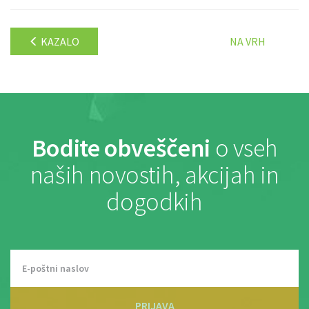
KAZALO
NA VRH
Bodite obveščeni
o vseh
naših novostih, akcijah in
dogodkih
PRIJAVA