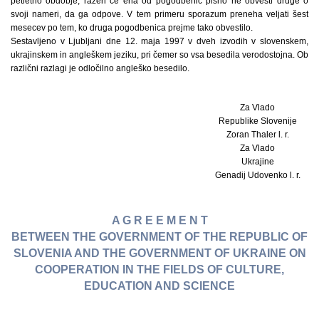
petletno obdobje, razen če ena od pogodbenic pisno ne obvesti druge o
svoji nameri, da ga odpove. V tem primeru sporazum preneha veljati šest
mesecev po tem, ko druga pogodbenica prejme tako obvestilo.
Sestavljeno v Ljubljani dne 12. maja 1997 v dveh izvodih v slovenskem,
ukrajinskem in angleškem jeziku, pri čemer so vsa besedila verodostojna. Ob
različni razlagi je odločilno angleško besedilo.
Za Vlado
Republike Slovenije
Zoran Thaler l. r.
Za Vlado
Ukrajine
Genadij Udovenko l. r.
A G R E E M E N T
BETWEEN THE GOVERNMENT OF THE REPUBLIC OF
SLOVENIA AND THE GOVERNMENT OF UKRAINE ON
COOPERATION IN THE FIELDS OF CULTURE,
EDUCATION AND SCIENCE