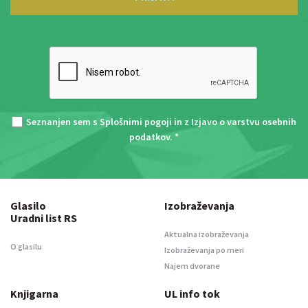
Seznanjen sem s
Splošnimi pogoji
in z
Izjavo o varstvu osebnih
podatkov
. *
Glasilo
Izobraževanja
Uradni list RS
Aktualna izobraževanja
O glasilu
Izobraževanja po meri
Najem dvorane
Knjigarna
UL info tok