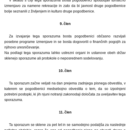
V skladu s cilji tega sporazuma bosta pogodbenici spodbujali turistično
izmenjavo za namene rekreacije in zato da bi javnost druge pogodbenice
bolje seznanili z življenjem in kulturo druge pogodbenice.
9. člen
Za izvajanje tega sporazuma bosta pogodbenici občasno razvijali
posebne programe izmenjave in se bosta dogovorili o finančnih pogojih za
njihovo uresničevanje.
Na podlagi tega sporazuma lahko ustrezni organi in ustanove obeh držav
sklenejo sporazume ali protokole o neposrednem sodelovanju.
10. člen
Ta sporazum začne veljati na dan prejema zadnjega pisnega obvestila, v
katerem se pogodbenici medsebojno obvestita o tem, da so izpolnjeni
potrebni postopki, ki jih njuni notranji zakonodaji določata za uveljavitev tega
sporazuma.
11. člen
Ta sporazum se sklene za pet let in se samodejno podaljša za naslednje