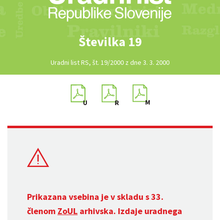
Številka 19
Uradni list RS, št. 19/2000 z dne 3. 3. 2000
Prikazana vsebina je v skladu s 33.
členom
ZoUL
arhivska. Izdaje uradnega