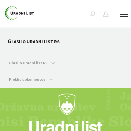
G
LASILO URADNI LIST RS
Glasilo Uradni list RS
Preklic dokumentov