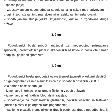
– izmenjavo študentov, podiplomskih študentov in pripravnikov za ustrezno
usposabljanje;
– vzpostavljanjem neposrednega sodelovanja in stikov med univerzami in
drugimi izobraževalnimi, znanstvenimi in raziskovalnimi ustanovami;
– spodbujanjem študija jezika, književnosti, kulture in zgodovine druge
države.
3. člen
Pogodbenici bosta proučili možnosti za medsebojno priznavanje
spričeval, univerzitetnih diplom in akademskih naslovov in bosta v ta namen
podpisali poseben sporazum.
4. člen
Pogodbenici bosta spodbujali ozaveščenost javnosti o kulturni dediščini
druge pogodbenice in o njenih klasičnih in sodobnih dosežkih v kulturi.
V ta namen bosta spodbujali:
– izmenjavo informacij o kulturnem življenju v obeh državah;
– izmenjavo umetniških in fotografskih razstav;
– sodelovanje na mednarodnih glasbenih, pevskih festivalih in festivalih
ljudskih plesov, ki jih organizirata pogodbenici;
– vabljenje pisateljev, umetnikov in drugih osebnosti druge pogodbenice, ki