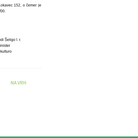
Lokavec 152, o čemer je
/00.
i Šeligo l. r.
inister
 kulturo
NA VRH