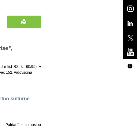
iae",
ni list RS, št. 60/95), v
vec 152, Ajdovščina
stno kulturne
en Patriae“, umetnostno