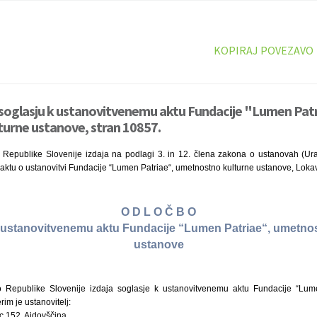
KOPIRAJ POVEZAVO
 soglasju k ustanovitvenemu aktu Fundacije "Lumen Patr
urne ustanove, stran 10857.
o Republike Slovenije izdaja na podlagi 3. in 12. člena zakona o ustanovah (Urad
 aktu o ustanovitvi Fundacije “Lumen Patriae“, umetnostno kulturne ustanove, Loka
O D L O Č B O
 ustanovitvenemu aktu Fundacije “Lumen Patriae“, umetno
ustanove
ro Republike Slovenije izdaja soglasje k ustanovitvenemu aktu Fundacije “Lum
rim je ustanovitelj:
c 152, Ajdovščina