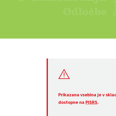
Prikazana vsebina je v skla
dostopne na
PISRS
.