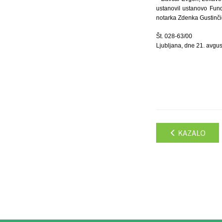
ustanovil ustanovo Fun
notarka Zdenka Gustinčič
Št. 028-63/00
Ljubljana, dne 21. avgus
KAZALO