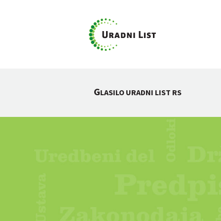
G
LASILO URADNI LIST RS