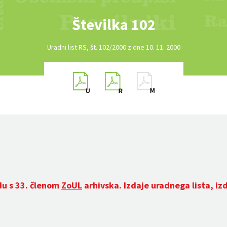
Številka 102
Uradni list RS, št. 102/2000 z dne 10. 11. 2000
du s 33. členom
ZoUL
arhivska. Izdaje uradnega lista, iz