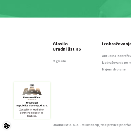
Glasilo
Izobraževanj
Uradni list RS
Aktualna izobraže
O glasilu
Izobraževanja po 
Najem dvorane
Uradni list d. o. o. – v likvidaciji / Vse pravice pridrža