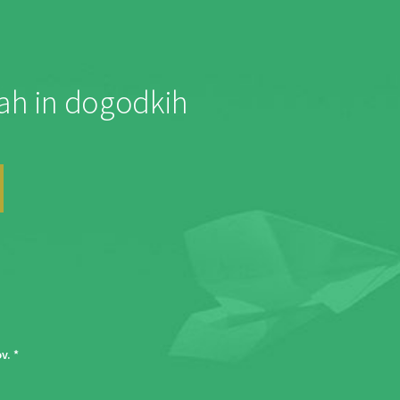
jah in dogodkih
ov
. *