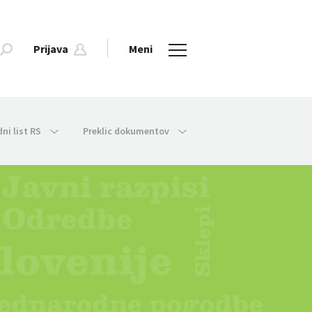
Prijava
Meni
dni list RS
Preklic dokumentov