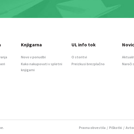
a
Knjigarna
UL info tok
Novi
vanja
Novo v ponudbi
O storitvi
Aktualn
meri
Kako nakupovati v spletni
Preizkusi brezplačno
Naroči 
knjigarni
ne.
Pravna obvestila
/
Piškotki
/ Avtor