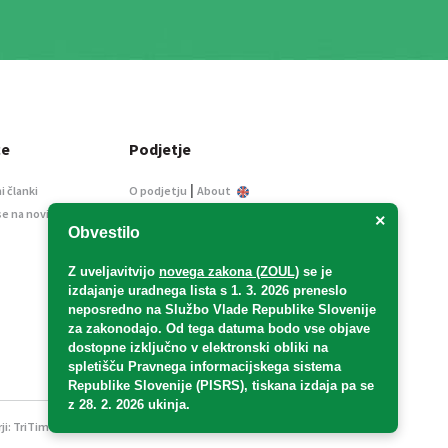
ce
Podjetje
|
i članki
O podjetju
About
se na novice
Kontakt
×
Obvestilo
Informacije javnega
značaja
Z uveljavitvijo
novega zakona (ZOUL)
se je
Oglaševanje
izdajanje uradnega lista s 1. 3. 2026 preneslo
Splošni pogoji
neposredno
na Službo Vlade Republike Slovenije
Izjava o varstvu osebnih
za zakonodajo
. Od tega datuma bodo vse objave
podatkov
dostopne izključno v elektronski obliki na
spletišču Pravnega informacijskega sistema
E-dražbe
Republike Slovenije (PISRS), tiskana izdaja pa se
z 28. 2. 2026 ukinja.
ji:
TriTim spletna agencija
v sodelovanju z 2Mobile