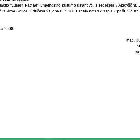
dacijo “Lumen Patriae“, umetnostno kulturno ustanovo, s sedežem v Ajdovščini, 
 iz Nove Gorice, Kidričeva 9a, dne 6. 7. 2000 izdala notarski zapis, Opr. št. SV 305
ta 2000.
mag. Rud
M
za