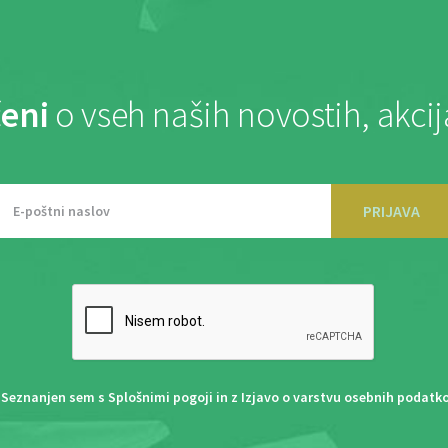
eni
o vseh naših novostih, akci
PRIJAVA
Seznanjen sem s
Splošnimi pogoji
in z
Izjavo o varstvu osebnih podatk