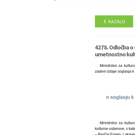
KAZALO
4278. Odločba o
umetnostno kult
Ministrstvo za kultur
zadevi izdaje soglasja k
o soglasju k
Ministrstvo za kultu
kulturne ustanove, s kate
– Bavčar Evgen, Lokave