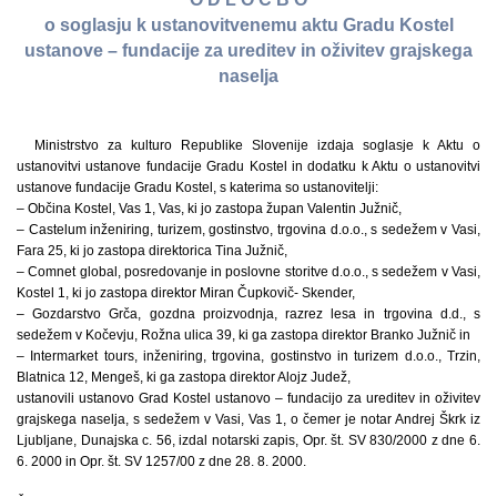
o soglasju k ustanovitvenemu aktu Gradu Kostel
ustanove – fundacije za ureditev in oživitev grajskega
naselja
Ministrstvo za kulturo Republike Slovenije izdaja soglasje k Aktu o
ustanovitvi ustanove fundacije Gradu Kostel in dodatku k Aktu o ustanovitvi
ustanove fundacije Gradu Kostel, s katerima so ustanovitelji:
– Občina Kostel, Vas 1, Vas, ki jo zastopa župan Valentin Južnič,
– Castelum inženiring, turizem, gostinstvo, trgovina d.o.o., s sedežem v Vasi,
Fara 25, ki jo zastopa direktorica Tina Južnič,
– Comnet global, posredovanje in poslovne storitve d.o.o., s sedežem v Vasi,
Kostel 1, ki jo zastopa direktor Miran Čupkovič- Skender,
– Gozdarstvo Grča, gozdna proizvodnja, razrez lesa in trgovina d.d., s
sedežem v Kočevju, Rožna ulica 39, ki ga zastopa direktor Branko Južnič in
– Intermarket tours, inženiring, trgovina, gostinstvo in turizem d.o.o., Trzin,
Blatnica 12, Mengeš, ki ga zastopa direktor Alojz Judež,
ustanovili ustanovo Grad Kostel ustanovo – fundacijo za ureditev in oživitev
grajskega naselja, s sedežem v Vasi, Vas 1, o čemer je notar Andrej Škrk iz
Ljubljane, Dunajska c. 56, izdal notarski zapis, Opr. št. SV 830/2000 z dne 6.
6. 2000 in Opr. št. SV 1257/00 z dne 28. 8. 2000.