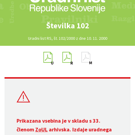
Številka 102
Uradni list RS, št. 102/2000 z dne 10. 11. 2000
Prikazana vsebina je v skladu s 33.
členom
ZoUL
arhivska. Izdaje uradnega