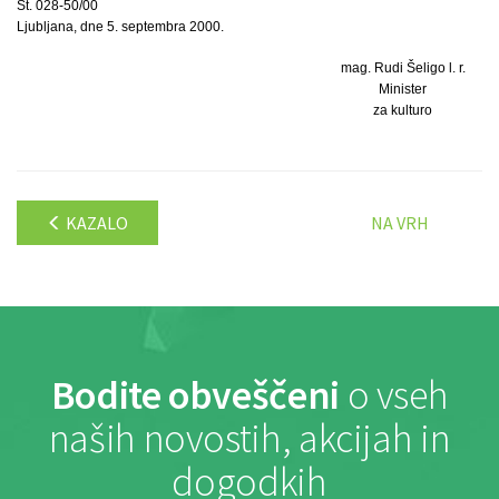
Št. 028-50/00
Ljubljana, dne 5. septembra 2000.
mag. Rudi Šeligo l. r.
Minister
za kulturo
KAZALO
NA VRH
Bodite obveščeni
o vseh
naših novostih, akcijah in
dogodkih