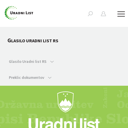
G
LASILO URADNI LIST RS
Glasilo Uradni list RS
Preklic dokumentov