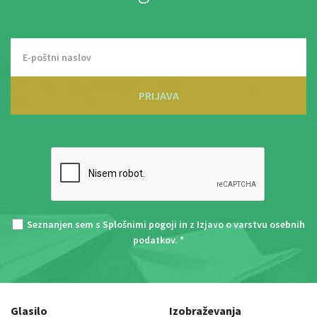
PRIJAVA
Seznanjen sem s
Splošnimi pogoji
in z
Izjavo o varstvu osebnih
podatkov
. *
Glasilo
Izobraževanja