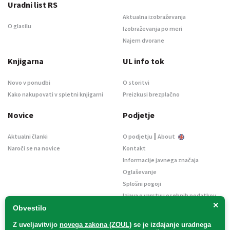
Uradni list RS
Aktualna izobraževanja
O glasilu
Izobraževanja po meri
Najem dvorane
Knjigarna
UL info tok
Novo v ponudbi
O storitvi
Kako nakupovati v spletni knjigarni
Preizkusi brezplačno
Novice
Podjetje
|
Aktualni članki
O podjetju
About
Naroči se na novice
Kontakt
Informacije javnega značaja
Oglaševanje
Splošni pogoji
Izjava o varstvu osebnih podatkov
×
E-dražbe
Obvestilo
Z uveljavitvijo
novega zakona (ZOUL)
se je
izdajanje uradnega