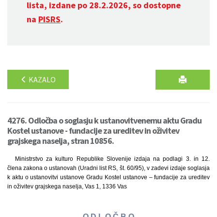
lista, izdane po 28.2.2026, so dostopne
na
PISRS
.
KAZALO
4276. Odločba o soglasju k ustanovitvenemu aktu Gradu
Kostel ustanove - fundacije za ureditev in oživitev
grajskega naselja, stran 10856.
Ministrstvo za kulturo Republike Slovenije izdaja na podlagi 3. in 12.
člena zakona o ustanovah (Uradni list RS, št. 60/95), v zadevi izdaje soglasja
k aktu o ustanovitvi ustanove Gradu Kostel ustanove – fundacije za ureditev
in oživitev grajskega naselja, Vas 1, 1336 Vas
O D L O Č B O