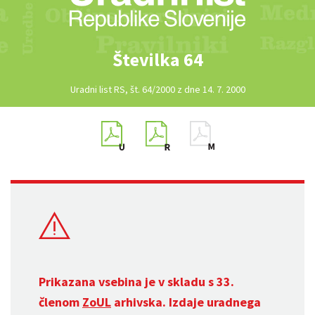
Številka 64
Uradni list RS, št. 64/2000 z dne 14. 7. 2000
Prikazana vsebina je v skladu s 33.
členom
ZoUL
arhivska. Izdaje uradnega