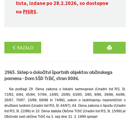
lista, izdane po 28.2.2026, so dostopne
na
PISRS
.
KAZALO
2965. Sklep o določitvi športnih objektov občinskega
pomena - Dom SŠD Tržič, stran 8086.
Na podlagi 29. člena zakona o lokalni samoupravi (Uradni list RS, št.
72/93, 6/94, 45/94, 57/94, 14/95, 20/95, 63/95, 3/95, 9/96, 39/96, 44/96,
26/97, 70/97, 10/98, 68/98 in 74/98), zakon o lastninjenju nepremičnin v
družbeni lastnini (Uradni list RS, št. 44/97), 64. člena zakona o športu (Uradni
list RS, št. 22/98) in 10. člena statuta Občine Tržič (Uradni list RS, št. 15/99) je
Občinski svet občine Tržič na 3. seji dne 31. 3. 1999 sprejel