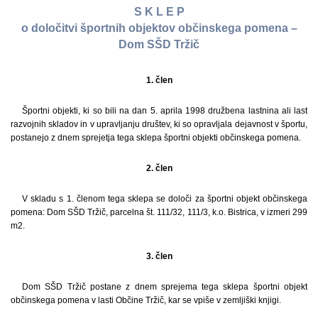
S K L E P
o določitvi športnih objektov občinskega pomena –
Dom SŠD Tržič
1. člen
Športni objekti, ki so bili na dan 5. aprila 1998 družbena lastnina ali last
razvojnih skladov in v upravljanju društev, ki so opravljala dejavnost v športu,
postanejo z dnem sprejetja tega sklepa športni objekti občinskega pomena.
2. člen
V skladu s 1. členom tega sklepa se določi za športni objekt občinskega
pomena: Dom SŠD Tržič, parcelna št. 111/32, 111/3, k.o. Bistrica, v izmeri 299
m2.
3. člen
Dom SŠD Tržič postane z dnem sprejema tega sklepa športni objekt
občinskega pomena v lasti Občine Tržič, kar se vpiše v zemljiški knjigi.