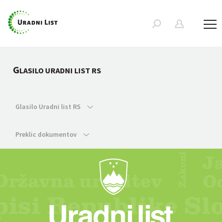
G
LASILO URADNI LIST RS
Glasilo Uradni list RS
Preklic dokumentov