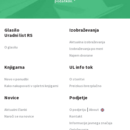
podatkov
. *
Glasilo
Izobraževanja
Uradni list RS
Aktualna izobraževanja
O glasilu
Izobraževanja po meri
Najem dvorane
Knjigarna
UL info tok
Novo v ponudbi
O storitvi
Kako nakupovati v spletni knjigarni
Preizkusi brezplačno
Novice
Podjetje
|
Aktualni članki
O podjetju
About
Naroči se na novice
Kontakt
Informacije javnega značaja
Oglaševanje