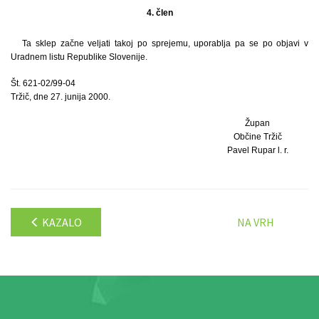
4. člen
Ta sklep začne veljati takoj po sprejemu, uporablja pa se po objavi v
Uradnem listu Republike Slovenije.
Št. 621-02/99-04
Tržič, dne 27. junija 2000.
Župan
Občine Tržič
Pavel Rupar l. r.
KAZALO
NA VRH