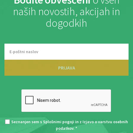
naših novostih, akcijah in
dogodkih
PRIJAVA
Seznanjen sem s
Splošnimi pogoji
in z
Izjavo o varstvu osebnih
podatkov
. *