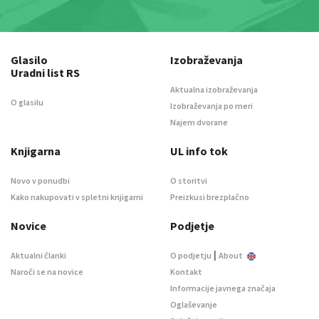
Glasilo
Izobraževanja
Uradni list RS
Aktualna izobraževanja
O glasilu
Izobraževanja po meri
Najem dvorane
Knjigarna
UL info tok
Novo v ponudbi
O storitvi
Kako nakupovati v spletni knjigarni
Preizkusi brezplačno
Novice
Podjetje
|
Aktualni članki
O podjetju
About
Naroči se na novice
Kontakt
Informacije javnega značaja
Oglaševanje