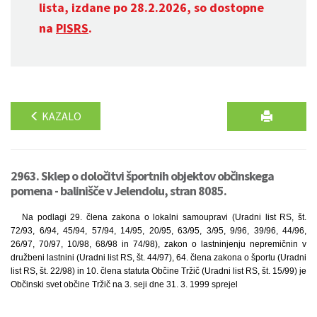
lista, izdane po 28.2.2026, so dostopne
na
PISRS
.
KAZALO
2963. Sklep o določitvi športnih objektov občinskega
pomena - balinišče v Jelendolu, stran 8085.
Na podlagi 29. člena zakona o lokalni samoupravi (Uradni list RS, št.
72/93, 6/94, 45/94, 57/94, 14/95, 20/95, 63/95, 3/95, 9/96, 39/96, 44/96,
26/97, 70/97, 10/98, 68/98 in 74/98), zakon o lastninjenju nepremičnin v
družbeni lastnini (Uradni list RS, št. 44/97), 64. člena zakona o športu (Uradni
list RS, št. 22/98) in 10. člena statuta Občine Tržič (Uradni list RS, št. 15/99) je
Občinski svet občine Tržič na 3. seji dne 31. 3. 1999 sprejel