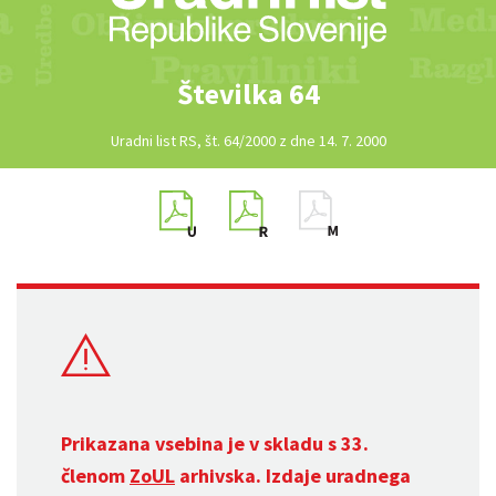
Številka 64
Uradni list RS, št. 64/2000 z dne 14. 7. 2000
Prikazana vsebina je v skladu s 33.
členom
ZoUL
arhivska. Izdaje uradnega