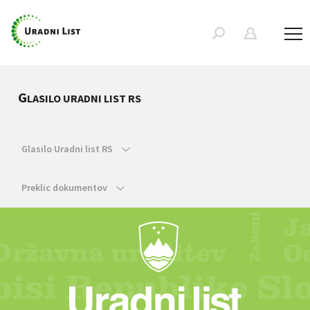
G
LASILO URADNI LIST RS
Glasilo Uradni list RS
Preklic dokumentov