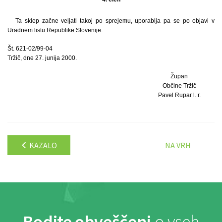
Ta sklep začne veljati takoj po sprejemu, uporablja pa se po objavi v
Uradnem listu Republike Slovenije.
Št. 621-02/99-04
Tržič, dne 27. junija 2000.
Župan
Občine Tržič
Pavel Rupar l. r.
KAZALO
NA VRH
Bodite obveščeni
o vseh