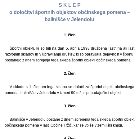
S K L E P
o določitvi športnih objektov občinskega pomena –
balinišče v Jelendolu
1. člen
Športni objekti, ki so bili na dan 5. aprila 1998 družbena lastnina ali last
razvojnih skladov in v upravljanju društev, ki so opravljala dejavnost v športu,
postanejo z dnem sprejetja tega sklepa športni objekti občinskega pomena.
2. člen
V skladu s 1. členom tega sklepa se določi za športni objekt občinskega
pomena: balinišče v Jelendolu v izmeri 90 m2, s pripadajočimi objekti.
3. člen
Balinišče v Jelendolu postane z dnem sprejema tega sklepa športni objekt
občinskega pomena v lasti Občine Tržič, kar se vpiše v zemljiški knjigi.
4. člen