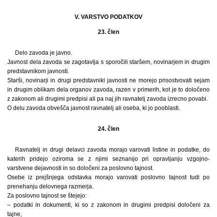
V. VARSTVO PODATKOV
23. člen
Delo zavoda je javno.
Javnost dela zavoda se zagotavlja s sporočili staršem, novinarjem in drugim
predstavnikom javnosti.
Starši, novinarji in drugi predstavniki javnosti ne morejo prisostvovati sejam
in drugim oblikam dela organov zavoda, razen v primerih, kot je to določeno
z zakonom ali drugimi predpisi ali pa naj jih ravnatelj zavoda izrecno povabi.
O delu zavoda obvešča javnost ravnatelj ali oseba, ki jo pooblasti.
24. člen
Ravnatelj in drugi delavci zavoda morajo varovati listine in podatke, do
katerih pridejo oziroma se z njimi seznanijo pri opravljanju vzgojno-
varstvene dejavnosti in so določeni za poslovno tajnost.
Osebe iz prejšnjega odstavka morajo varovati poslovno tajnost tudi po
prenehanju delovnega razmerja.
Za poslovno tajnost se štejejo:
– podatki in dokumenti, ki so z zakonom in drugimi predpisi določeni za
tajne,