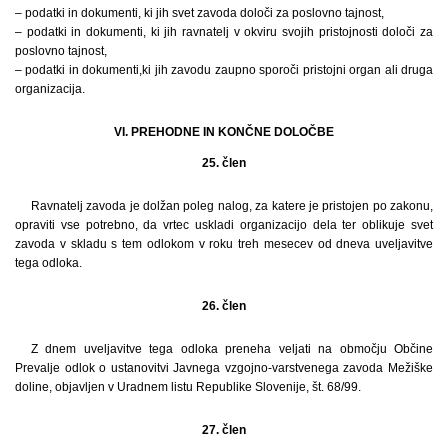
– podatki in dokumenti, ki jih svet zavoda določi za poslovno tajnost,
– podatki in dokumenti, ki jih ravnatelj v okviru svojih pristojnosti določi za
poslovno tajnost,
– podatki in dokumenti,ki jih zavodu zaupno sporoči pristojni organ ali druga
organizacija.
VI. PREHODNE IN KONČNE DOLOČBE
25. člen
Ravnatelj zavoda je dolžan poleg nalog, za katere je pristojen po zakonu,
opraviti vse potrebno, da vrtec uskladi organizacijo dela ter oblikuje svet
zavoda v skladu s tem odlokom v roku treh mesecev od dneva uveljavitve
tega odloka.
26. člen
Z dnem uveljavitve tega odloka preneha veljati na območju Občine
Prevalje odlok o ustanovitvi Javnega vzgojno-varstvenega zavoda Mežiške
doline, objavljen v Uradnem listu Republike Slovenije, št. 68/99.
27. člen