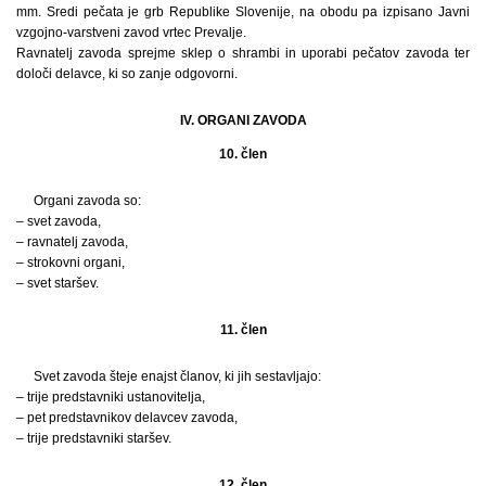
mm. Sredi pečata je grb Republike Slovenije, na obodu pa izpisano Javni
vzgojno-varstveni zavod vrtec Prevalje.
Ravnatelj zavoda sprejme sklep o shrambi in uporabi pečatov zavoda ter
določi delavce, ki so zanje odgovorni.
IV. ORGANI ZAVODA
10. člen
Organi zavoda so:
– svet zavoda,
– ravnatelj zavoda,
– strokovni organi,
– svet staršev.
11. člen
Svet zavoda šteje enajst članov, ki jih sestavljajo:
– trije predstavniki ustanovitelja,
– pet predstavnikov delavcev zavoda,
– trije predstavniki staršev.
12. člen