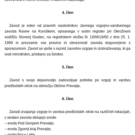
4. člen
Zavod je eden od pravnih naslednikov Javnega vzgojno-varstvenega
zavoda Ravne na Koroškem, vpisanega v sodni register pri Okrožnem
sodišču Slovenj Gradec, na registrskem vložku št. 1/00619/00 z dne 25. 1.
1999 in prevzame vse pravice in obveznosti zavoda dogovorjene s
sporazumom. Zavod se vpiše v razvid zavodov vzgoje in izobraževanja, ki ga
vodi ministrstvo, pristojno za šolstvo.
5. člen
Zavod s svojo dejavnostjo zadovoljuje potrebe po vzgoji in varstvu
predšolskih otrok na območju Občine Prevalje.
6. člen
Zaradi izvajanja vzgoje in varstva predšolskih otrok na različnih lokacijah,
v sestavi zavoda delujejo enote:
– enota Pod Gonjami Prevalje,
– enota Zgornji kraj Prevalje,
– podružnica Leše,