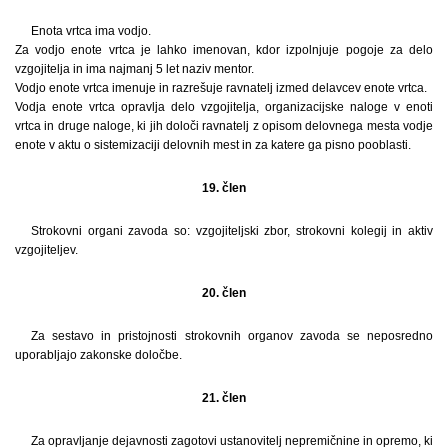
Enota vrtca ima vodjo.
Za vodjo enote vrtca je lahko imenovan, kdor izpolnjuje pogoje za delo
vzgojitelja in ima najmanj 5 let naziv mentor.
Vodjo enote vrtca imenuje in razrešuje ravnatelj izmed delavcev enote vrtca.
Vodja enote vrtca opravlja delo vzgojitelja, organizacijske naloge v enoti
vrtca in druge naloge, ki jih določi ravnatelj z opisom delovnega mesta vodje
enote v aktu o sistemizaciji delovnih mest in za katere ga pisno pooblasti.
19. člen
Strokovni organi zavoda so: vzgojiteljski zbor, strokovni kolegij in aktiv
vzgojiteljev.
20. člen
Za sestavo in pristojnosti strokovnih organov zavoda se neposredno
uporabljajo zakonske določbe.
21. člen
Za opravljanje dejavnosti zagotovi ustanovitelj nepremičnine in opremo, ki