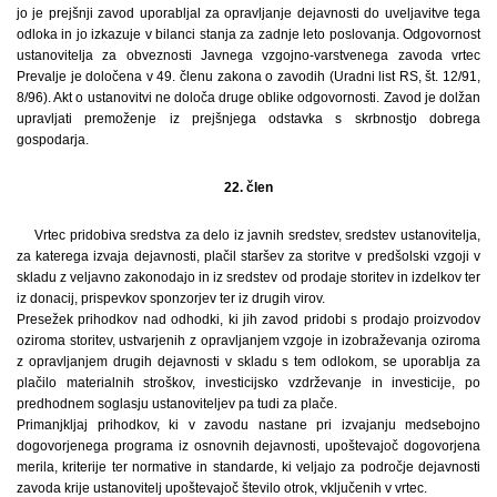
jo je prejšnji zavod uporabljal za opravljanje dejavnosti do uveljavitve tega
odloka in jo izkazuje v bilanci stanja za zadnje leto poslovanja. Odgovornost
ustanovitelja za obveznosti Javnega vzgojno-varstvenega zavoda vrtec
Prevalje je določena v 49. členu zakona o zavodih (Uradni list RS, št. 12/91,
8/96). Akt o ustanovitvi ne določa druge oblike odgovornosti. Zavod je dolžan
upravljati premoženje iz prejšnjega odstavka s skrbnostjo dobrega
gospodarja.
22. člen
Vrtec pridobiva sredstva za delo iz javnih sredstev, sredstev ustanovitelja,
za katerega izvaja dejavnosti, plačil staršev za storitve v predšolski vzgoji v
skladu z veljavno zakonodajo in iz sredstev od prodaje storitev in izdelkov ter
iz donacij, prispevkov sponzorjev ter iz drugih virov.
Presežek prihodkov nad odhodki, ki jih zavod pridobi s prodajo proizvodov
oziroma storitev, ustvarjenih z opravljanjem vzgoje in izobraževanja oziroma
z opravljanjem drugih dejavnosti v skladu s tem odlokom, se uporablja za
plačilo materialnih stroškov, investicijsko vzdrževanje in investicije, po
predhodnem soglasju ustanoviteljev pa tudi za plače.
Primanjkljaj prihodkov, ki v zavodu nastane pri izvajanju medsebojno
dogovorjenega programa iz osnovnih dejavnosti, upoštevajoč dogovorjena
merila, kriterije ter normative in standarde, ki veljajo za področje dejavnosti
zavoda krije ustanovitelj upoštevajoč število otrok, vključenih v vrtec.