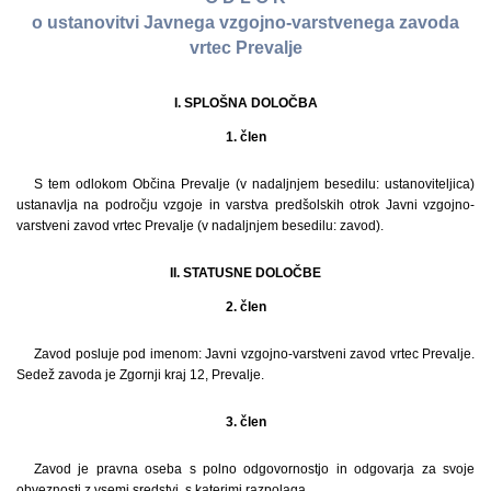
o ustanovitvi Javnega vzgojno-varstvenega zavoda
vrtec Prevalje
I. SPLOŠNA DOLOČBA
1. člen
S tem odlokom Občina Prevalje (v nadaljnjem besedilu: ustanoviteljica)
ustanavlja na področju vzgoje in varstva predšolskih otrok Javni vzgojno-
varstveni zavod vrtec Prevalje (v nadaljnjem besedilu: zavod).
II. STATUSNE DOLOČBE
2. člen
Zavod posluje pod imenom: Javni vzgojno-varstveni zavod vrtec Prevalje.
Sedež zavoda je Zgornji kraj 12, Prevalje.
3. člen
Zavod je pravna oseba s polno odgovornostjo in odgovarja za svoje
obveznosti z vsemi sredstvi, s katerimi razpolaga.