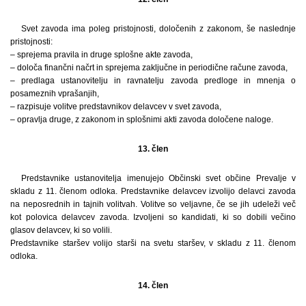
Svet zavoda ima poleg pristojnosti, določenih z zakonom, še naslednje
pristojnosti:
– sprejema pravila in druge splošne akte zavoda,
– določa finančni načrt in sprejema zaključne in periodične račune zavoda,
– predlaga ustanovitelju in ravnatelju zavoda predloge in mnenja o
posameznih vprašanjih,
– razpisuje volitve predstavnikov delavcev v svet zavoda,
– opravlja druge, z zakonom in splošnimi akti zavoda določene naloge.
13. člen
Predstavnike ustanovitelja imenujejo Občinski svet občine Prevalje v
skladu z 11. členom odloka. Predstavnike delavcev izvolijo delavci zavoda
na neposrednih in tajnih volitvah. Volitve so veljavne, če se jih udeleži več
kot polovica delavcev zavoda. Izvoljeni so kandidati, ki so dobili večino
glasov delavcev, ki so volili.
Predstavnike staršev volijo starši na svetu staršev, v skladu z 11. členom
odloka.
14. člen