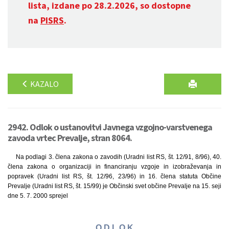
lista, izdane po 28.2.2026, so dostopne
na
PISRS
.
KAZALO
2942. Odlok o ustanovitvi Javnega vzgojno-varstvenega
zavoda vrtec Prevalje, stran 8064.
Na podlagi 3. člena zakona o zavodih (Uradni list RS, št. 12/91, 8/96), 40.
člena zakona o organizaciji in financiranju vzgoje in izobraževanja in
popravek (Uradni list RS, št. 12/96, 23/96) in 16. člena statuta Občine
Prevalje (Uradni list RS, št. 15/99) je Občinski svet občine Prevalje na 15. seji
dne 5. 7. 2000 sprejel
O D L O K