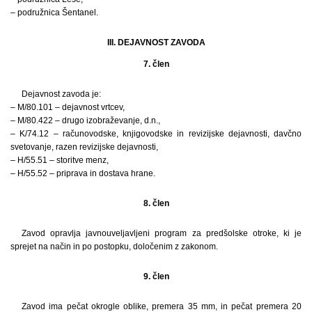
– podružnica Šentanel.
III. DEJAVNOST ZAVODA
7. člen
Dejavnost zavoda je:
– M/80.101 – dejavnost vrtcev,
– M/80.422 – drugo izobraževanje, d.n.,
– K/74.12 – računovodske, knjigovodske in revizijske dejavnosti, davčno
svetovanje, razen revizijske dejavnosti,
– H/55.51 – storitve menz,
– H/55.52 – priprava in dostava hrane.
8. člen
Zavod opravlja javnouveljavljeni program za predšolske otroke, ki je
sprejet na način in po postopku, določenim z zakonom.
9. člen
Zavod ima pečat okrogle oblike, premera 35 mm, in pečat premera 20