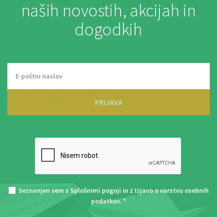
naših novostih, akcijah in
dogodkih
PRIJAVA
Seznanjen sem s
Splošnimi pogoji
in z
Izjavo o varstvu osebnih
podatkov
. *