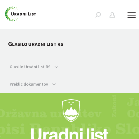
G
LASILO URADNI LIST RS
Glasilo Uradni list RS
Preklic dokumentov