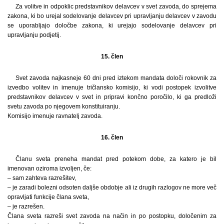
Za volitve in odpoklic predstavnikov delavcev v svet zavoda, do sprejema
zakona, ki bo urejal sodelovanje delavcev pri upravljanju delavcev v zavodu
se uporabljajo določbe zakona, ki urejajo sodelovanje delavcev pri
upravljanju podjetij.
15. člen
Svet zavoda najkasneje 60 dni pred iztekom mandata določi rokovnik za
izvedbo volitev in imenuje tričlansko komisijo, ki vodi postopek izvolitve
predstavnikov delavcev v svet in pripravi končno poročilo, ki ga predloži
svetu zavoda po njegovem konstituiranju.
Komisijo imenuje ravnatelj zavoda.
16. člen
Članu sveta preneha mandat pred potekom dobe, za katero je bil
imenovan oziroma izvoljen, če:
– sam zahteva razrešitev,
– je zaradi bolezni odsoten daljše obdobje ali iz drugih razlogov ne more več
opravljati funkcije člana sveta,
– je razrešen.
Člana sveta razreši svet zavoda na način in po postopku, določenim za