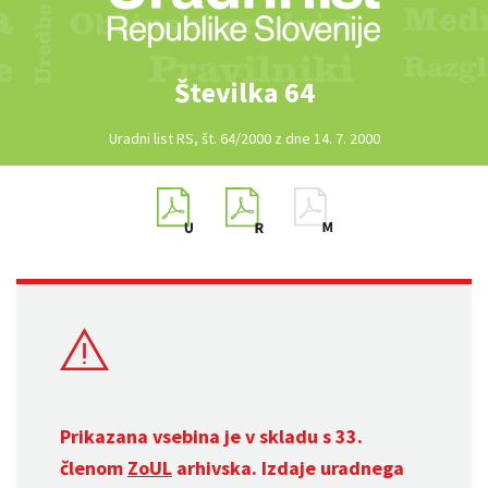
Številka 64
Uradni list RS, št. 64/2000 z dne 14. 7. 2000
Prikazana vsebina je v skladu s 33.
členom
ZoUL
arhivska. Izdaje uradnega