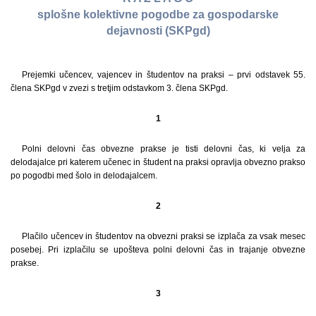
splošne kolektivne pogodbe za gospodarske
dejavnosti (SKPgd)
Prejemki učencev, vajencev in študentov na praksi – prvi odstavek 55.
člena SKPgd v zvezi s tretjim odstavkom 3. člena SKPgd.
1
Polni delovni čas obvezne prakse je tisti delovni čas, ki velja za
delodajalce pri katerem učenec in študent na praksi opravlja obvezno prakso
po pogodbi med šolo in delodajalcem.
2
Plačilo učencev in študentov na obvezni praksi se izplača za vsak mesec
posebej. Pri izplačilu se upošteva polni delovni čas in trajanje obvezne
prakse.
3