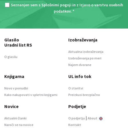
Seznanjen sem s
Splošnimi pogoji
in z
Izjavo o varstvu osebnih
podatkov
. *
Glasilo
Izobraževanja
Uradni list RS
Aktualna izobraževanja
O glasilu
Izobraževanja po meri
Najem dvorane
Knjigarna
UL info tok
Novo v ponudbi
O storitvi
Kako nakupovati v spletni knjigarni
Preizkusi brezplačno
Novice
Podjetje
|
Aktualni članki
O podjetju
About
Naroči se na novice
Kontakt