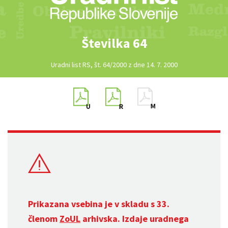
Številka 64
Uradni list RS, št. 64/2000 z dne 14. 7. 2000
Prikazana vsebina je v skladu s 33.
členom
ZoUL
arhivska. Izdaje uradnega