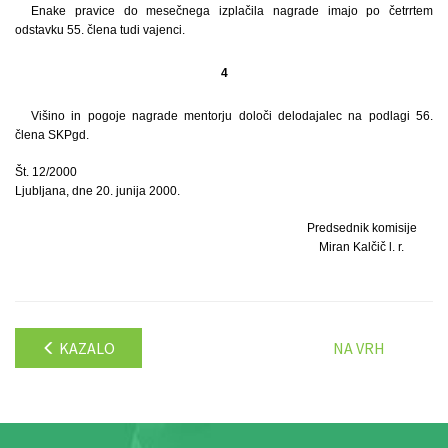
Enake pravice do mesečnega izplačila nagrade imajo po četrrtem
odstavku 55. člena tudi vajenci.
4
Višino in pogoje nagrade mentorju določi delodajalec na podlagi 56.
člena SKPgd.
Št. 12/2000
Ljubljana, dne 20. junija 2000.
Predsednik komisije
Miran Kalčič l. r.
KAZALO
NA VRH