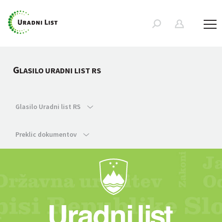
G
LASILO URADNI LIST RS
Glasilo Uradni list RS
Preklic dokumentov