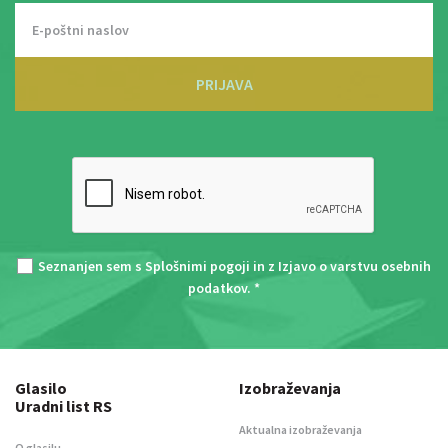
PRIJAVA
Seznanjen sem s
Splošnimi pogoji
in z
Izjavo o varstvu osebnih
podatkov
. *
Glasilo
Izobraževanja
Uradni list RS
Aktualna izobraževanja
O glasilu