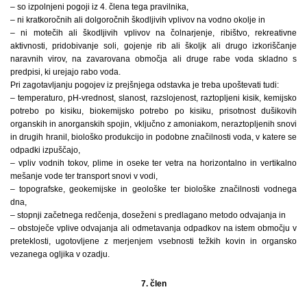
– so izpolnjeni pogoji iz 4. člena tega pravilnika,
– ni kratkoročnih ali dolgoročnih škodljivih vplivov na vodno okolje in
– ni motečih ali škodljivih vplivov na čolnarjenje, ribištvo, rekreativne
aktivnosti, pridobivanje soli, gojenje rib ali školjk ali drugo izkoriščanje
naravnih virov, na zavarovana območja ali druge rabe voda skladno s
predpisi, ki urejajo rabo voda.
Pri zagotavljanju pogojev iz prejšnjega odstavka je treba upoštevati tudi:
– temperaturo, pH-vrednost, slanost, razslojenost, raztopljeni kisik, kemijsko
potrebo po kisiku, biokemijsko potrebo po kisiku, prisotnost dušikovih
organskih in anorganskih spojin, vključno z amoniakom, neraztopljenih snovi
in drugih hranil, biološko produkcijo in podobne značilnosti voda, v katere se
odpadki izpuščajo,
– vpliv vodnih tokov, plime in oseke ter vetra na horizontalno in vertikalno
mešanje vode ter transport snovi v vodi,
– topografske, geokemijske in geološke ter biološke značilnosti vodnega
dna,
– stopnji začetnega redčenja, doseženi s predlagano metodo odvajanja in
– obstoječe vplive odvajanja ali odmetavanja odpadkov na istem območju v
preteklosti, ugotovljene z merjenjem vsebnosti težkih kovin in organsko
vezanega ogljika v ozadju.
7. člen