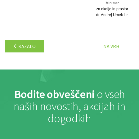
Minister
za okolje in prostor
dr. Andrej Umek l. r.
KAZALO
NA VRH
Bodite obveščeni
o vseh
naših novostih, akcijah in
dogodkih