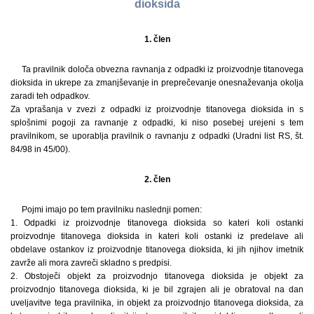
dioksida
1. člen
Ta pravilnik določa obvezna ravnanja z odpadki iz proizvodnje titanovega
dioksida in ukrepe za zmanjševanje in preprečevanje onesnaževanja okolja
zaradi teh odpadkov.
Za vprašanja v zvezi z odpadki iz proizvodnje titanovega dioksida in s
splošnimi pogoji za ravnanje z odpadki, ki niso posebej urejeni s tem
pravilnikom, se uporablja pravilnik o ravnanju z odpadki (Uradni list RS, št.
84/98 in 45/00).
2. člen
Pojmi imajo po tem pravilniku naslednji pomen:
1. Odpadki iz proizvodnje titanovega dioksida so kateri koli ostanki
proizvodnje titanovega dioksida in kateri koli ostanki iz predelave ali
obdelave ostankov iz proizvodnje titanovega dioksida, ki jih njihov imetnik
zavrže ali mora zavreči skladno s predpisi.
2. Obstoječi objekt za proizvodnjo titanovega dioksida je objekt za
proizvodnjo titanovega dioksida, ki je bil zgrajen ali je obratoval na dan
uveljavitve tega pravilnika, in objekt za proizvodnjo titanovega dioksida, za