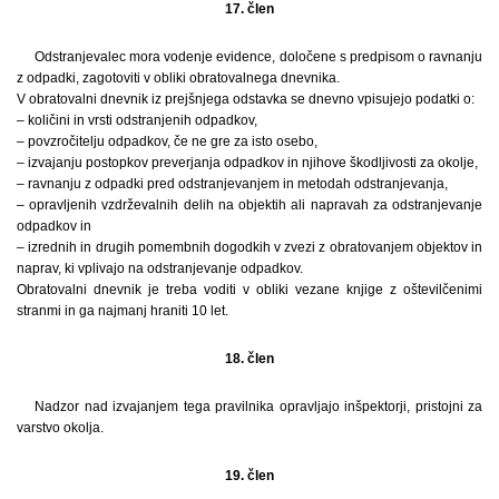
17. člen
Odstranjevalec mora vodenje evidence, določene s predpisom o ravnanju
z odpadki, zagotoviti v obliki obratovalnega dnevnika.
V obratovalni dnevnik iz prejšnjega odstavka se dnevno vpisujejo podatki o:
– količini in vrsti odstranjenih odpadkov,
– povzročitelju odpadkov, če ne gre za isto osebo,
– izvajanju postopkov preverjanja odpadkov in njihove škodljivosti za okolje,
– ravnanju z odpadki pred odstranjevanjem in metodah odstranjevanja,
– opravljenih vzdrževalnih delih na objektih ali napravah za odstranjevanje
odpadkov in
– izrednih in drugih pomembnih dogodkih v zvezi z obratovanjem objektov in
naprav, ki vplivajo na odstranjevanje odpadkov.
Obratovalni dnevnik je treba voditi v obliki vezane knjige z oštevilčenimi
stranmi in ga najmanj hraniti 10 let.
18. člen
Nadzor nad izvajanjem tega pravilnika opravljajo inšpektorji, pristojni za
varstvo okolja.
19. člen