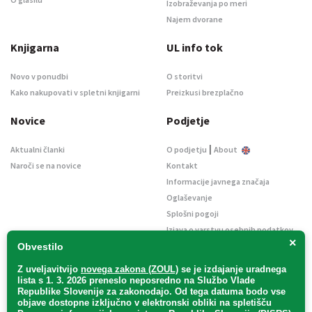
Izobraževanja po meri
Najem dvorane
Knjigarna
UL info tok
Novo v ponudbi
O storitvi
Kako nakupovati v spletni knjigarni
Preizkusi brezplačno
Novice
Podjetje
|
Aktualni članki
O podjetju
About
Naroči se na novice
Kontakt
Informacije javnega značaja
Oglaševanje
Splošni pogoji
Izjava o varstvu osebnih podatkov
×
E-dražbe
Obvestilo
Z uveljavitvijo
novega zakona (ZOUL)
se je
izdajanje uradnega
lista s 1. 3. 2026 preneslo
neposredno
na Službo Vlade
Republike Slovenije za zakonodajo
. Od tega datuma bodo vse
objave dostopne izključno v elektronski obliki na spletišču