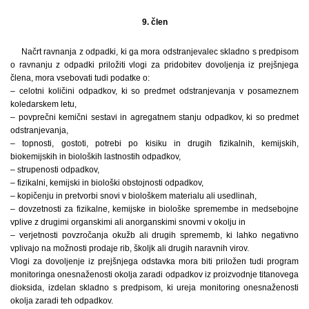
9. člen
Načrt ravnanja z odpadki, ki ga mora odstranjevalec skladno s predpisom
o ravnanju z odpadki priložiti vlogi za pridobitev dovoljenja iz prejšnjega
člena, mora vsebovati tudi podatke o:
– celotni količini odpadkov, ki so predmet odstranjevanja v posameznem
koledarskem letu,
– povprečni kemični sestavi in agregatnem stanju odpadkov, ki so predmet
odstranjevanja,
– topnosti, gostoti, potrebi po kisiku in drugih fizikalnih, kemijskih,
biokemijskih in bioloških lastnostih odpadkov,
– strupenosti odpadkov,
– fizikalni, kemijski in biološki obstojnosti odpadkov,
– kopičenju in pretvorbi snovi v biološkem materialu ali usedlinah,
– dovzetnosti za fizikalne, kemijske in biološke spremembe in medsebojne
vplive z drugimi organskimi ali anorganskimi snovmi v okolju in
– verjetnosti povzročanja okužb ali drugih sprememb, ki lahko negativno
vplivajo na možnosti prodaje rib, školjk ali drugih naravnih virov.
Vlogi za dovoljenje iz prejšnjega odstavka mora biti priložen tudi program
monitoringa onesnaženosti okolja zaradi odpadkov iz proizvodnje titanovega
dioksida, izdelan skladno s predpisom, ki ureja monitoring onesnaženosti
okolja zaradi teh odpadkov.