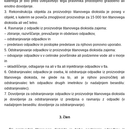
katerega je bilo pred uveljavitvijo tega pravilnika pridobljeno gradbeno ali
enotno dovoljenje.
3. Rekonstrukcija objekta za proizvodnjo titanovega dioksida je poseg v
objekt, s katerim se poveča zmogljivost proizvodnje za 15 000 ton titanovega
dioksida ali več letno.
4. Ravnanje z odpadki iz proizvodnje titanovega dioksida zajema:
– zbiranje, razvrščanje, prevažanje in obdelavo odpadkov,
– odstranjevanje odpadkov in
– predelavo odpadkov in postopke predelave za njihovo ponovno uporabo.
5. Odstranjevanje odpadkov iz proizvodnje titanovega dioksida zajema:
– odvajanje odpadkov v v celinske površinske ali podzemne vode ali v morje
in
– skladiščenje, odlaganje na ali v tla ali injektiranje odpadkov v tla.
6. Odstranjevalec odpadkov je oseba, ki odstranjuje odpadke iz proizvodnje
titanovega dioksida, ne glede na to, ali je njihov povzročitelj ali
odstranjevalec teh odpadkov drugih imetnikov (v nadaljnjem besedilu:
odstranjevalec).
7. Dovoljenje za odstranjevanje odpadkov iz proizvodnje titanovega dioksida
je dovoljenje za odstranjevanje iz predpisa o ravnanju z odpadki (v
nadaljnjem besedilu: dovoljenje za odstranjevanje).
3. člen