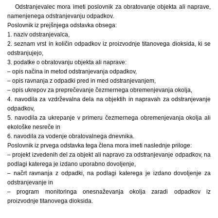
Odstranjevalec mora imeti poslovnik za obratovanje objekta ali naprave,
namenjenega odstranjevanju odpadkov.
Poslovnik iz prejšnjega odstavka obsega:
1. naziv odstranjevalca,
2. seznam vrst in količin odpadkov iz proizvodnje titanovega dioksida, ki se
odstranjujejo,
3. podatke o obratovanju objekta ali naprave:
– opis načina in metod odstranjevanja odpadkov,
– opis ravnanja z odpadki pred in med odstranjevanjem,
– opis ukrepov za preprečevanje čezmernega obremenjevanja okolja,
4. navodila za vzdrževalna dela na objektih in napravah za odstranjevanje
odpadkov,
5. navodila za ukrepanje v primeru čezmernega obremenjevanja okolja ali
ekološke nesreče in
6. navodila za vodenje obratovalnega dnevnika.
Poslovnik iz prvega odstavka tega člena mora imeti naslednje priloge:
– projekt izvedenih del za objekt ali napravo za odstranjevanje odpadkov, na
podlagi katerega je izdano uporabno dovoljenje,
– načrt ravnanja z odpadki, na podlagi katerega je izdano dovoljenje za
odstranjevanje in
– program monitoringa onesnaževanja okolja zaradi odpadkov iz
proizvodnje titanovega dioksida.