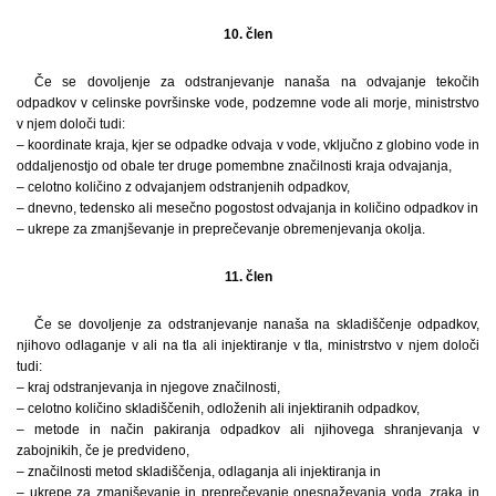
10. člen
Če se dovoljenje za odstranjevanje nanaša na odvajanje tekočih
odpadkov v celinske površinske vode, podzemne vode ali morje, ministrstvo
v njem določi tudi:
– koordinate kraja, kjer se odpadke odvaja v vode, vključno z globino vode in
oddaljenostjo od obale ter druge pomembne značilnosti kraja odvajanja,
– celotno količino z odvajanjem odstranjenih odpadkov,
– dnevno, tedensko ali mesečno pogostost odvajanja in količino odpadkov in
– ukrepe za zmanjševanje in preprečevanje obremenjevanja okolja.
11. člen
Če se dovoljenje za odstranjevanje nanaša na skladiščenje odpadkov,
njihovo odlaganje v ali na tla ali injektiranje v tla, ministrstvo v njem določi
tudi:
– kraj odstranjevanja in njegove značilnosti,
– celotno količino skladiščenih, odloženih ali injektiranih odpadkov,
– metode in način pakiranja odpadkov ali njihovega shranjevanja v
zabojnikih, če je predvideno,
– značilnosti metod skladiščenja, odlaganja ali injektiranja in
– ukrepe za zmanjševanje in preprečevanje onesnaževanja voda, zraka in