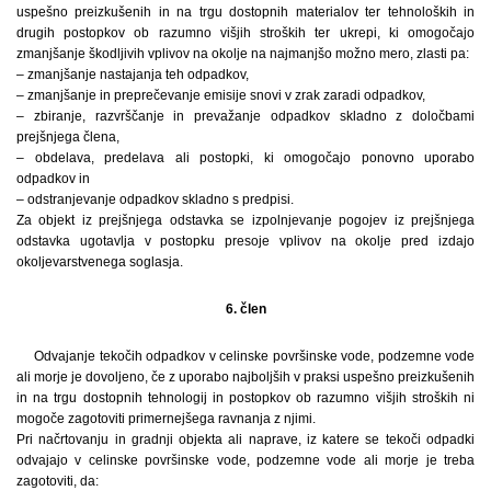
uspešno preizkušenih in na trgu dostopnih materialov ter tehnoloških in
drugih postopkov ob razumno višjih stroških ter ukrepi, ki omogočajo
zmanjšanje škodljivih vplivov na okolje na najmanjšo možno mero, zlasti pa:
– zmanjšanje nastajanja teh odpadkov,
– zmanjšanje in preprečevanje emisije snovi v zrak zaradi odpadkov,
– zbiranje, razvrščanje in prevažanje odpadkov skladno z določbami
prejšnjega člena,
– obdelava, predelava ali postopki, ki omogočajo ponovno uporabo
odpadkov in
– odstranjevanje odpadkov skladno s predpisi.
Za objekt iz prejšnjega odstavka se izpolnjevanje pogojev iz prejšnjega
odstavka ugotavlja v postopku presoje vplivov na okolje pred izdajo
okoljevarstvenega soglasja.
6. člen
Odvajanje tekočih odpadkov v celinske površinske vode, podzemne vode
ali morje je dovoljeno, če z uporabo najboljših v praksi uspešno preizkušenih
in na trgu dostopnih tehnologij in postopkov ob razumno višjih stroških ni
mogoče zagotoviti primernejšega ravnanja z njimi.
Pri načrtovanju in gradnji objekta ali naprave, iz katere se tekoči odpadki
odvajajo v celinske površinske vode, podzemne vode ali morje je treba
zagotoviti, da: