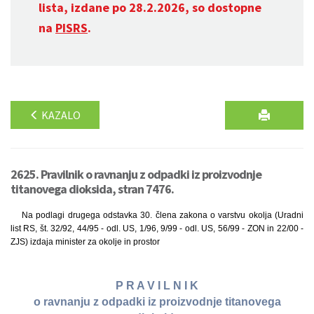
lista, izdane po 28.2.2026, so dostopne
na
PISRS
.
KAZALO
2625. Pravilnik o ravnanju z odpadki iz proizvodnje
titanovega dioksida, stran 7476.
Na podlagi drugega odstavka 30. člena zakona o varstvu okolja (Uradni
list RS, št. 32/92, 44/95 - odl. US, 1/96, 9/99 - odl. US, 56/99 - ZON in 22/00 -
ZJS) izdaja minister za okolje in prostor
P R A V I L N I K
o ravnanju z odpadki iz proizvodnje titanovega