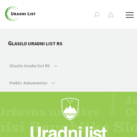
G
LASILO URADNI LIST RS
Glasilo Uradni list RS
Preklic dokumentov