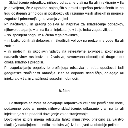
Skladiščenje odpadkov, njihovo odlaganje v ali na tla ali injektiranje v tla
je dovoljeno, če z uporabo najboljših v praksi uspešno preizkušenih in na
trgu dostopnih tehnologij in postopkov ob razumno višjih stroških ni mogoče
zagotoviti primernejšega ravnanja z njimi.
Pri načrtovanju in gradnji objekta ali naprave za skladiščenje odpadkov,
njihovo odlaganje v ali na tla ali injektiranje v tla je treba zagotoviti, da:
– so izpolnjeni pogoji iz 4. člena tega pravilnika,
– ni kratkoročnih ali dolgoročnih škodljivih vplivov na podzemne vode, tla ali
zrak in
– ni motečih ali škodljivih vplivov na rekreativne aktivnosti, izkoriščanje
naravnih virov, rastlinstvo ali živalstvo, zavarovana območja ali druge rabe
okolja skladno s predpisi.
Pri zagotavljanju pogojev iz prejšnjega odstavka je treba upoštevati tudi
geografske značilnosti območja, kjer se odpadki skladiščijo, odlagajo ali
injektirajo v tla, in značilnosti sosednjih območij.
8. člen
Odstranjevalec mora za odvajanje odpadkov v celinske površinske vode,
podzemne vode ali morje, njihovo skladiščenje, odlaganje v ali na tla ali
injektiranje v tla pridobiti dovoljenje za odstranjevanje.
Dovoljenje iz prejšnjega odstavka lahko ministrstvo, pristojno za varstvo
okolja (v nadaljnjem besedilu: ministrstvo), izda največ za obdobje petih let.