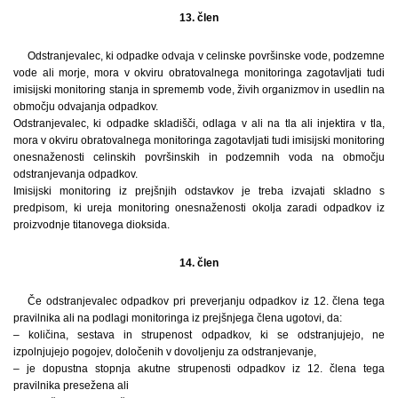
13. člen
Odstranjevalec, ki odpadke odvaja v celinske površinske vode, podzemne
vode ali morje, mora v okviru obratovalnega monitoringa zagotavljati tudi
imisijski monitoring stanja in sprememb vode, živih organizmov in usedlin na
območju odvajanja odpadkov.
Odstranjevalec, ki odpadke skladišči, odlaga v ali na tla ali injektira v tla,
mora v okviru obratovalnega monitoringa zagotavljati tudi imisijski monitoring
onesnaženosti celinskih površinskih in podzemnih voda na območju
odstranjevanja odpadkov.
Imisijski monitoring iz prejšnjih odstavkov je treba izvajati skladno s
predpisom, ki ureja monitoring onesnaženosti okolja zaradi odpadkov iz
proizvodnje titanovega dioksida.
14. člen
Če odstranjevalec odpadkov pri preverjanju odpadkov iz 12. člena tega
pravilnika ali na podlagi monitoringa iz prejšnjega člena ugotovi, da:
– količina, sestava in strupenost odpadkov, ki se odstranjujejo, ne
izpolnjujejo pogojev, določenih v dovoljenju za odstranjevanje,
– je dopustna stopnja akutne strupenosti odpadkov iz 12. člena tega
pravilnika presežena ali