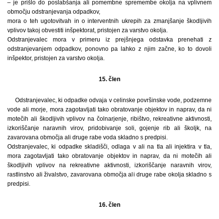
– je prišlo do poslabšanja ali pomembne spremembe okolja na vplivnem
območju odstranjevanja odpadkov,
mora o teh ugotovitvah in o interventnih ukrepih za zmanjšanje škodljivih
vplivov takoj obvestiti inšpektorat, pristojen za varstvo okolja.
Odstranjevalec mora v primeru iz prejšnjega odstavka prenehati z
odstranjevanjem odpadkov, ponovno pa lahko z njim začne, ko to dovoli
inšpektor, pristojen za varstvo okolja.
15. člen
Odstranjevalec, ki odpadke odvaja v celinske površinske vode, podzemne
vode ali morje, mora zagotavljati tako obratovanje objektov in naprav, da ni
motečih ali škodljivih vplivov na čolnarjenje, ribištvo, rekreativne aktivnosti,
izkoriščanje naravnih virov, pridobivanje soli, gojenje rib ali školjk, na
zavarovana območja ali druge rabe voda skladno s predpisi.
Odstranjevalec, ki odpadke skladišči, odlaga v ali na tla ali injektira v tla,
mora zagotavljati tako obratovanje objektov in naprav, da ni motečih ali
škodljivih vplivov na rekreativne aktivnosti, izkoriščanje naravnih virov,
rastlinstvo ali živalstvo, zavarovana območja ali druge rabe okolja skladno s
predpisi.
16. člen