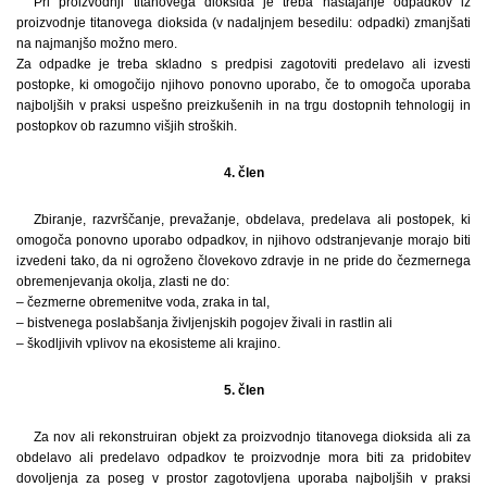
Pri proizvodnji titanovega dioksida je treba nastajanje odpadkov iz
proizvodnje titanovega dioksida (v nadaljnjem besedilu: odpadki) zmanjšati
na najmanjšo možno mero.
Za odpadke je treba skladno s predpisi zagotoviti predelavo ali izvesti
postopke, ki omogočijo njihovo ponovno uporabo, če to omogoča uporaba
najboljših v praksi uspešno preizkušenih in na trgu dostopnih tehnologij in
postopkov ob razumno višjih stroških.
4. člen
Zbiranje, razvrščanje, prevažanje, obdelava, predelava ali postopek, ki
omogoča ponovno uporabo odpadkov, in njihovo odstranjevanje morajo biti
izvedeni tako, da ni ogroženo človekovo zdravje in ne pride do čezmernega
obremenjevanja okolja, zlasti ne do:
– čezmerne obremenitve voda, zraka in tal,
– bistvenega poslabšanja življenjskih pogojev živali in rastlin ali
– škodljivih vplivov na ekosisteme ali krajino.
5. člen
Za nov ali rekonstruiran objekt za proizvodnjo titanovega dioksida ali za
obdelavo ali predelavo odpadkov te proizvodnje mora biti za pridobitev
dovoljenja za poseg v prostor zagotovljena uporaba najboljših v praksi