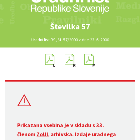
Številka 57
Uradni list RS, št. 57/2000 z dne 23. 6. 2000
Prikazana vsebina je v skladu s 33.
členom
ZoUL
arhivska. Izdaje uradnega