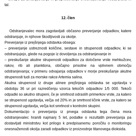
tal.
12. člen
Odstranjevalec mora zagotavljati občasno preverjanje odpadkov, katere
odstranjuje, in njihove škodljivosti za okolje.
Preverjanje iz prejšnjega odstavka obsega:
– preverjanje ustreznosti količine, sestave in strupenosti odpadkov, ki se
odstranjujejo, glede na pogoje iz dovoljenja za odstranjevanje in
– preskušanje akutne strupenosti odpadkov za določene vrste mehkužcev,
rakov, rib ali planktona, običajno prisotne na vplivnem območju
odstranjevanja; v primeru odvajanja odpadkov v morje preskušanje akutne
strupenosti tudi za morske rakce Artemia salina.
Akutna strupenost iz druge alinee prejšnjega odstavka se ugotavlja v
obdobju 36 ur pri razredčenju vzorca tekočih odpadkov 1/5 000. Tekoči
odpadki so akutno strupeni, če je smrtnost odraslih primerkov vrste, za katero
se strupenost ugotavlja, večja od 20% in je smrtnost ličink vrste, za katero se
strupenost ugotavlja, večja kot smrtnost v kontrolni skupini.
Dokumentacijo o preverjanju iz prvega odstavka tega člena mora
odstranjevalec hraniti najmanj 5 let, podatke o rezultatih preverjanja pa
dostavljati ministrstvu kot prilogo k predpisanemu poročilu o monitoringu
onesnaženosti okolja zaradi odpadkov iz proizvodnje titanovega dioksida.