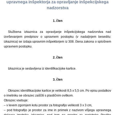
upravnega inšpektorja za opravljanje inšpekcijskega
nadzorstva
1. člen
Službena izkaznica za opravljanje inšpekcijskega nadzorstva nad
izvrševanjem predpisov o upravnem postopku (v nadaljnjem besedilu:
izkaznica) se izdaja upravnim inšpektorjem iz 308. člena zakona o splošnem
upravnem postopku.
2. člen
Izkaznica je sestavljena iz identifikacijske kartice.
3. člen
Obrazec identifikacijske kartice je velikosti 8,5 x 5,5 cm. Po vpisu podatkov
o imetniku se obrazec zaščiti s plastičnim ovitkom.
Obrazec vsebuje:
– v levem zgornjem kotu prostor za fotografijo velikosti 3 x 3 cm,
– pod fotografijo je prostor za ime in priimek z nazivom višjega upravnega
delavca imetnika izkaznice, pod tem pa prostor za registrsko številko