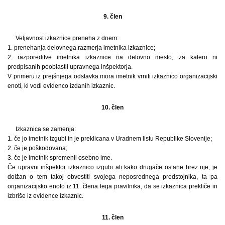
9. člen
Veljavnost izkaznice preneha z dnem:
1. prenehanja delovnega razmerja imetnika izkaznice;
2. razporeditve imetnika izkaznice na delovno mesto, za katero ni
predpisanih pooblastil upravnega inšpektorja.
V primeru iz prejšnjega odstavka mora imetnik vrniti izkaznico organizacijski
enoti, ki vodi evidenco izdanih izkaznic.
10. člen
Izkaznica se zamenja:
1. če jo imetnik izgubi in je preklicana v Uradnem listu Republike Slovenije;
2. če je poškodovana;
3. če je imetnik spremenil osebno ime.
Če upravni inšpektor izkaznico izgubi ali kako drugače ostane brez nje, je
dolžan o tem takoj obvestiti svojega neposrednega predstojnika, ta pa
organizacijsko enoto iz 11. člena tega pravilnika, da se izkaznica prekliče in
izbriše iz evidence izkaznic.
11. člen