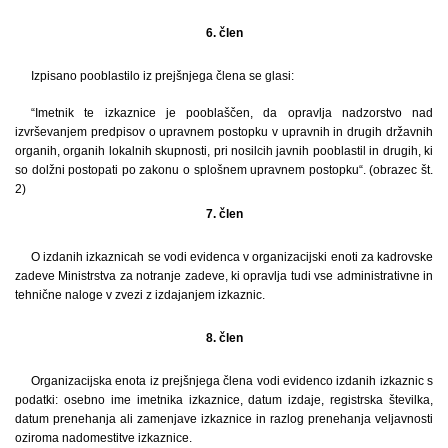
6. člen
Izpisano pooblastilo iz prejšnjega člena se glasi:
“Imetnik te izkaznice je pooblaščen, da opravlja nadzorstvo nad
izvrševanjem predpisov o upravnem postopku v upravnih in drugih državnih
organih, organih lokalnih skupnosti, pri nosilcih javnih pooblastil in drugih, ki
so dolžni postopati po zakonu o splošnem upravnem postopku“. (obrazec št.
2)
7. člen
O izdanih izkaznicah se vodi evidenca v organizacijski enoti za kadrovske
zadeve Ministrstva za notranje zadeve, ki opravlja tudi vse administrativne in
tehnične naloge v zvezi z izdajanjem izkaznic.
8. člen
Organizacijska enota iz prejšnjega člena vodi evidenco izdanih izkaznic s
podatki: osebno ime imetnika izkaznice, datum izdaje, registrska številka,
datum prenehanja ali zamenjave izkaznice in razlog prenehanja veljavnosti
oziroma nadomestitve izkaznice.