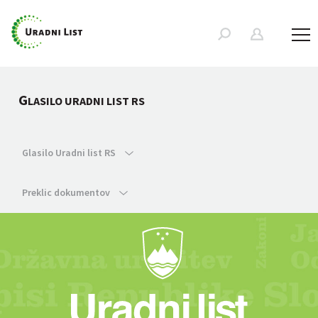
G
LASILO URADNI LIST RS
Glasilo Uradni list RS
Preklic dokumentov