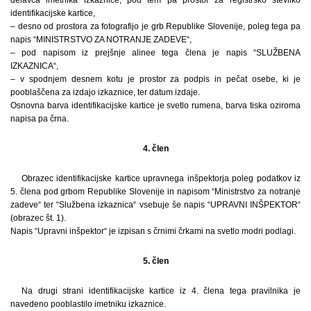
identifikacijske kartice,
– desno od prostora za fotografijo je grb Republike Slovenije, poleg tega pa
napis “MINISTRSTVO ZA NOTRANJE ZADEVE“,
– pod napisom iz prejšnje alinee tega člena je napis “SLUŽBENA
IZKAZNICA“,
– v spodnjem desnem kotu je prostor za podpis in pečat osebe, ki je
pooblaščena za izdajo izkaznice, ter datum izdaje.
Osnovna barva identifikacijske kartice je svetlo rumena, barva tiska oziroma
napisa pa črna.
4. člen
Obrazec identifikacijske kartice upravnega inšpektorja poleg podatkov iz
5. člena pod grbom Republike Slovenije in napisom “Ministrstvo za notranje
zadeve“ ter “Službena izkaznica“ vsebuje še napis “UPRAVNI INŠPEKTOR“
(obrazec št. 1).
Napis “Upravni inšpektor“ je izpisan s črnimi črkami na svetlo modri podlagi.
5. člen
Na drugi strani identifikacijske kartice iz 4. člena tega pravilnika je
navedeno pooblastilo imetniku izkaznice.