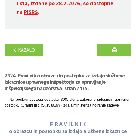
lista, izdane po 28.2.2026, so dostopne
na
PISRS
.
KAZALO
2624. Pravilnik o obrazcu in postopku za izdajo službene
izkaznice upravnega inšpektorja za opravljanje
inšpekcijskega nadzorstva, stran 7475.
Na podlagi četrtega odstavka 308. člena zakona o splošnem upravnem
postopku (Uradni list RS, št. 80/99) izdaja minister za notranje zadeve
P R A V I L N I K
o obrazcu in postopku za izdajo službene izkaznice