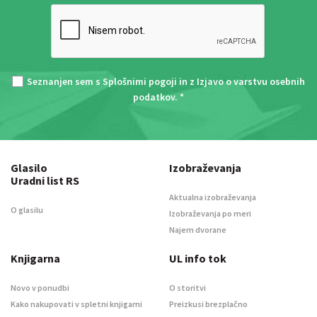
Seznanjen sem s
Splošnimi pogoji
in z
Izjavo o varstvu osebnih
podatkov
. *
Glasilo
Izobraževanja
Uradni list RS
Aktualna izobraževanja
O glasilu
Izobraževanja po meri
Najem dvorane
Knjigarna
UL info tok
Novo v ponudbi
O storitvi
Kako nakupovati v spletni knjigarni
Preizkusi brezplačno