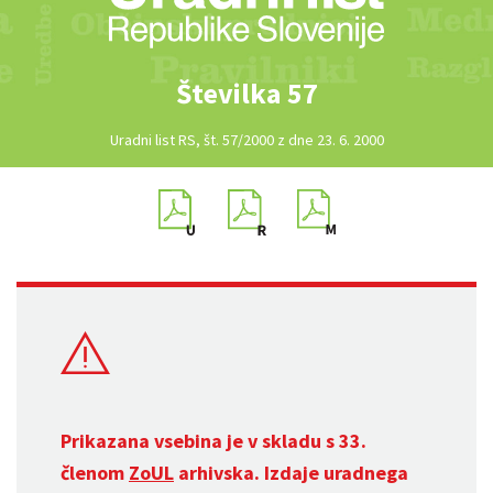
Številka 57
Uradni list RS, št. 57/2000 z dne 23. 6. 2000
Prikazana vsebina je v skladu s 33.
členom
ZoUL
arhivska. Izdaje uradnega