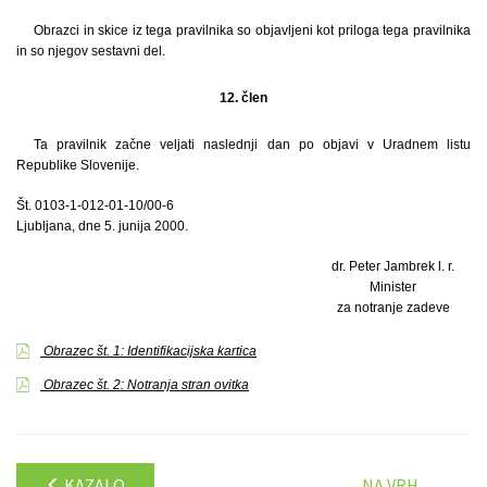
Obrazci in skice iz tega pravilnika so objavljeni kot priloga tega pravilnika
in so njegov sestavni del.
12. člen
Ta pravilnik začne veljati naslednji dan po objavi v Uradnem listu
Republike Slovenije.
Št. 0103-1-012-01-10/00-6
Ljubljana, dne 5. junija 2000.
dr. Peter Jambrek l. r.
Minister
za notranje zadeve
Obrazec št. 1: Identifikacijska kartica
Obrazec št. 2: Notranja stran ovitka
KAZALO
NA VRH