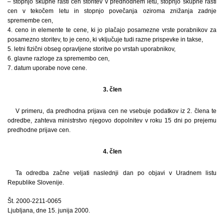
– stopnjo skupne rasti cen storitev v predhodnem letu, stopnjo skupne rasti
cen v tekočem letu in stopnjo povečanja oziroma znižanja zadnje
spremembe cen,
4. ceno in elemente te cene, ki jo plačajo posamezne vrste porabnikov za
posamezno storitev, to je ceno, ki vključuje tudi razne prispevke in takse,
5. letni fizični obseg opravljene storitve po vrstah uporabnikov,
6. glavne razloge za spremembo cen,
7. datum uporabe nove cene.
3. člen
V primeru, da predhodna prijava cen ne vsebuje podatkov iz 2. člena te
odredbe, zahteva ministrstvo njegovo dopolnitev v roku 15 dni po prejemu
predhodne prijave cen.
4. člen
Ta odredba začne veljati naslednji dan po objavi v Uradnem listu
Republike Slovenije.
Št. 2000-2211-0065
Ljubljana, dne 15. junija 2000.