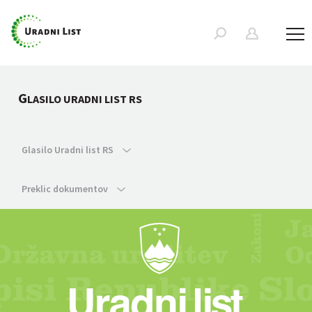
G
LASILO URADNI LIST RS
Glasilo Uradni list RS
Preklic dokumentov