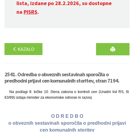
lista, izdane po 28.2.2026, so dostopne
na
PISRS
.
KAZALO
2541. Odredba o obveznih sestavinah sporočila o
predhodni prijavi cen komunalnih storitev, stran 7194.
Na podlagi 8. točke 10. člena zakona o kontroli cen (Uradni list RS, št.
63/99) izdaja minister za ekonomske odnose in razvoj
O D R E D B O
o obveznih sestavinah sporočila o predhodni prijavi
cen komunalnih storitev