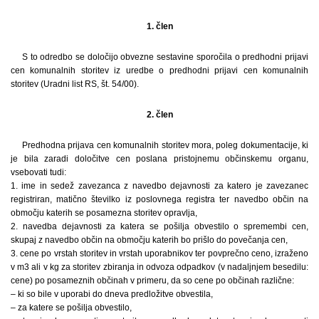
1. člen
S to odredbo se določijo obvezne sestavine sporočila o predhodni prijavi
cen komunalnih storitev iz uredbe o predhodni prijavi cen komunalnih
storitev (Uradni list RS, št. 54/00).
2. člen
Predhodna prijava cen komunalnih storitev mora, poleg dokumentacije, ki
je bila zaradi določitve cen poslana pristojnemu občinskemu organu,
vsebovati tudi:
1. ime in sedež zavezanca z navedbo dejavnosti za katero je zavezanec
registriran, matično številko iz poslovnega registra ter navedbo občin na
območju katerih se posamezna storitev opravlja,
2. navedba dejavnosti za katera se pošilja obvestilo o spremembi cen,
skupaj z navedbo občin na območju katerih bo prišlo do povečanja cen,
3. cene po vrstah storitev in vrstah uporabnikov ter povprečno ceno, izraženo
v m3 ali v kg za storitev zbiranja in odvoza odpadkov (v nadaljnjem besedilu:
cene) po posameznih občinah v primeru, da so cene po občinah različne:
– ki so bile v uporabi do dneva predložitve obvestila,
– za katere se pošilja obvestilo,