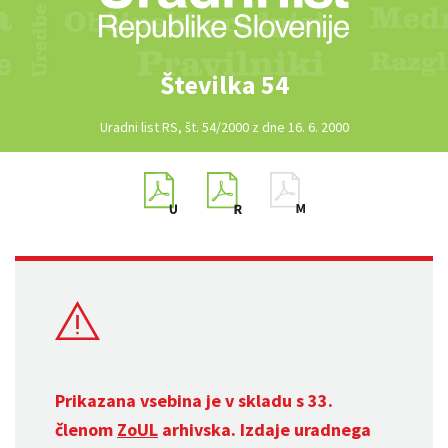
Številka 54
Uradni list RS, št. 54/2000 z dne 16. 6. 2000
Prikazana vsebina je v skladu s 33.
členom
ZoUL
arhivska. Izdaje uradnega