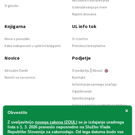
Aktualna izobraževanja
O glasilu
Izobraževanja po meri
Najem dvorane
Knjigarna
UL info tok
Novo v ponudbi
O storitvi
Kako nakupovati v spletni knjigarni
Preizkusi brezplačno
Novice
Podjetje
|
Aktualni članki
O podjetju
About
Naroči se na novice
Kontakt
Informacije javnega značaja
Oglaševanje
Splošni pogoji
Izjava o varstvu osebnih podatkov
×
E-dražbe
Obvestilo
Z uveljavitvijo
novega zakona (ZOUL)
se je
izdajanje uradnega
lista s 1. 3. 2026 preneslo
neposredno
na Službo Vlade
Republike Slovenije za zakonodajo
. Od tega datuma bodo vse