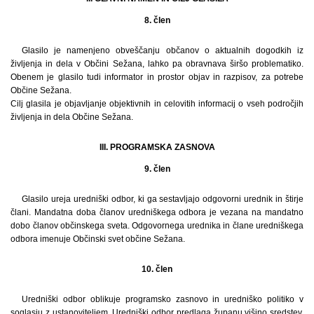
8. člen
Glasilo je namenjeno obveščanju občanov o aktualnih dogodkih iz
življenja in dela v Občini Sežana, lahko pa obravnava širšo problematiko.
Obenem je glasilo tudi informator in prostor objav in razpisov, za potrebe
Občine Sežana.
Cilj glasila je objavljanje objektivnih in celovitih informacij o vseh področjih
življenja in dela Občine Sežana.
III. PROGRAMSKA ZASNOVA
9. člen
Glasilo ureja uredniški odbor, ki ga sestavljajo odgovorni urednik in štirje
člani. Mandatna doba članov uredniškega odbora je vezana na mandatno
dobo članov občinskega sveta. Odgovornega urednika in člane uredniškega
odbora imenuje Občinski svet občine Sežana.
10. člen
Uredniški odbor oblikuje programsko zasnovo in uredniško politiko v
soglasju z ustanoviteljem. Uredniški odbor predlaga županu višino sredstev,