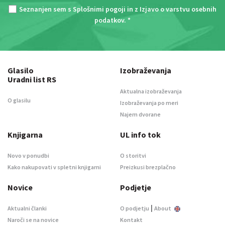
Seznanjen sem s
Splošnimi pogoji
in z
Izjavo o varstvu osebnih
podatkov
. *
Glasilo
Izobraževanja
Uradni list RS
Aktualna izobraževanja
O glasilu
Izobraževanja po meri
Najem dvorane
Knjigarna
UL info tok
Novo v ponudbi
O storitvi
Kako nakupovati v spletni knjigarni
Preizkusi brezplačno
Novice
Podjetje
|
Aktualni članki
O podjetju
About
Naroči se na novice
Kontakt