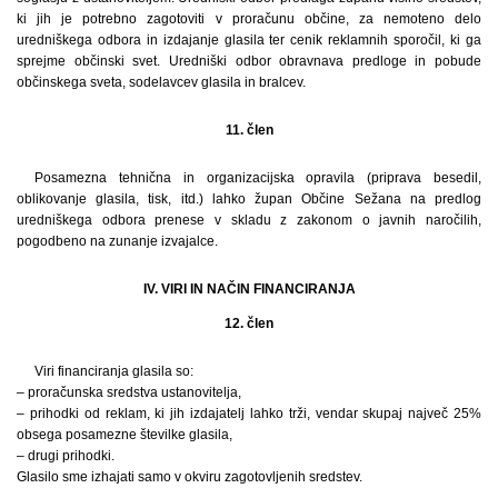
ki jih je potrebno zagotoviti v proračunu občine, za nemoteno delo
uredniškega odbora in izdajanje glasila ter cenik reklamnih sporočil, ki ga
sprejme občinski svet. Uredniški odbor obravnava predloge in pobude
občinskega sveta, sodelavcev glasila in bralcev.
11. člen
Posamezna tehnična in organizacijska opravila (priprava besedil,
oblikovanje glasila, tisk, itd.) lahko župan Občine Sežana na predlog
uredniškega odbora prenese v skladu z zakonom o javnih naročilih,
pogodbeno na zunanje izvajalce.
IV. VIRI IN NAČIN FINANCIRANJA
12. člen
Viri financiranja glasila so:
– proračunska sredstva ustanovitelja,
– prihodki od reklam, ki jih izdajatelj lahko trži, vendar skupaj največ 25%
obsega posamezne številke glasila,
– drugi prihodki.
Glasilo sme izhajati samo v okviru zagotovljenih sredstev.