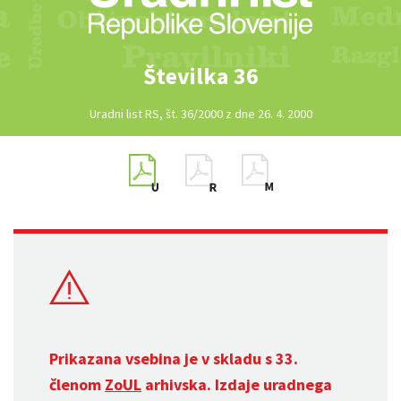
Številka 36
Uradni list RS, št. 36/2000 z dne 26. 4. 2000
Prikazana vsebina je v skladu s 33.
členom
ZoUL
arhivska. Izdaje uradnega