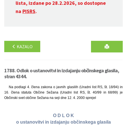
lista, izdane po 28.2.2026, so dostopne
na
PISRS
.
KAZALO
1788. Odlok o ustanovitvi in izdajanju občinskega glasila,
stran 4344.
Na podlagi 4. člena zakona o javnih glasilih (Uradni list RS, št. 18/94) in
16. člena statuta Občine Sežana (Uradni list RS, št. 40/99 in 68/99) je
Občinski svet občine Sežana na seji dne 12. 4. 2000 sprejel
O D L O K
o ustanovitvi in izdajanju občinskega glasila