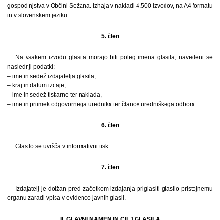
gospodinjstva v Občini Sežana. Izhaja v nakladi 4.500 izvodov, na A4 formatu
in v slovenskem jeziku.
5. člen
Na vsakem izvodu glasila morajo biti poleg imena glasila, navedeni še
naslednji podatki:
– ime in sedež izdajatelja glasila,
– kraj in datum izdaje,
– ime in sedež tiskarne ter naklada,
– ime in priimek odgovornega urednika ter članov uredniškega odbora.
6. člen
Glasilo se uvršča v informativni tisk.
7. člen
Izdajatelj je dolžan pred začetkom izdajanja priglasiti glasilo pristojnemu
organu zaradi vpisa v evidenco javnih glasil.
II. GLAVNI NAMEN IN CILJ GLASILA