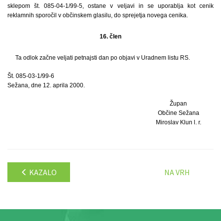
sklepom št. 085-04-1/99-5, ostane v veljavi in se uporablja kot cenik
reklamnih sporočil v občinskem glasilu, do sprejetja novega cenika.
16. člen
Ta odlok začne veljati petnajsti dan po objavi v Uradnem listu RS.
Št. 085-03-1/99-6
Sežana, dne 12. aprila 2000.
Župan
Občine Sežana
Miroslav Klun l. r.
KAZALO
NA VRH