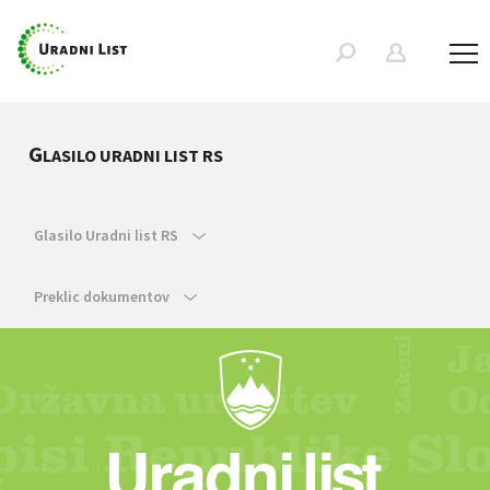
G
LASILO URADNI LIST RS
Glasilo Uradni list RS
Preklic dokumentov