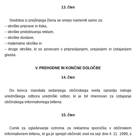
13. člen
Sredstva iz prejšnjega člena se smejo nameniti samo za:
– stroške priprave in tiska,
– stroške pridobivanja reklam,
– stroške dostave,
– materialne stroške in
– druge stroške, ki so povezani s pripravljanjem, urejanjem in izdajanjem
glasila.
V. PREHODNE IN KONČNE DOLOČBE
14. člen
Do konca mandata sedanjega občinskega sveta opravlja naloge
uredniškega odbora uredniški odbor, ki je bil imenovan za izdajanje
občinskega informativnega biltena.
15. člen
Cenik za oglaševanje oziroma za reklamna sporočila v občinskem
informativnem biltenu, ki ga je sprejel občinski svet na seji dne 4. 11. 1999, s