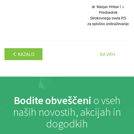
dr. Marjan Hribar l. r.
Predsednik
Strokovnega sveta RS
za splošno izobraževanje
KAZALO
NA VRH
Bodite obveščeni
o vseh
naših novostih, akcijah in
dogodkih