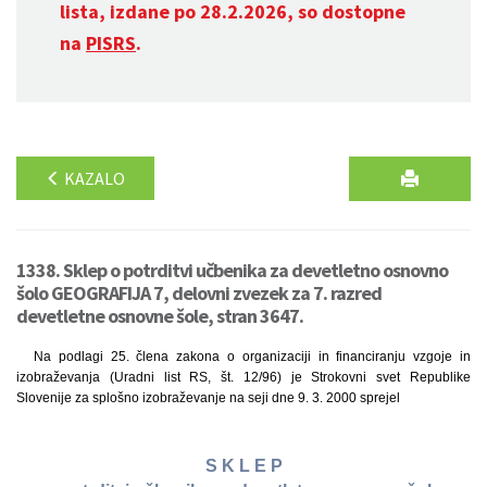
lista, izdane po 28.2.2026, so dostopne
na
PISRS
.
KAZALO
1338. Sklep o potrditvi učbenika za devetletno osnovno
šolo GEOGRAFIJA 7, delovni zvezek za 7. razred
devetletne osnovne šole, stran 3647.
Na podlagi 25. člena zakona o organizaciji in financiranju vzgoje in
izobraževanja (Uradni list RS, št. 12/96) je Strokovni svet Republike
Slovenije za splošno izobraževanje na seji dne 9. 3. 2000 sprejel
S K L E P