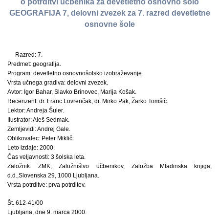
o potrditvi učbenika za devetletno osnovno šolo
GEOGRAFIJA 7, delovni zvezek za 7. razred devetletne
osnovne šole
Razred: 7.
Predmet: geografija.
Program: devetletno osnovnošolsko izobraževanje.
Vrsta učnega gradiva: delovni zvezek.
Avtor: Igor Bahar, Slavko Brinovec, Marija Košak.
Recenzent: dr. Franc Lovrenčak, dr. Mirko Pak, Žarko Tomšič.
Lektor: Andreja Šuler.
Ilustrator: Aleš Sedmak.
Zemljevidi: Andrej Gale.
Oblikovalec: Peter Miklič.
Leto izdaje: 2000.
Čas veljavnosti: 3 šolska leta.
Založnik: ZMK, Založništvo učbenikov, Založba Mladinska knjiga,
d.d.,Slovenska 29, 1000 Ljubljana.
Vrsta potrditve: prva potrditev.
Št. 612-41/00
Ljubljana, dne 9. marca 2000.