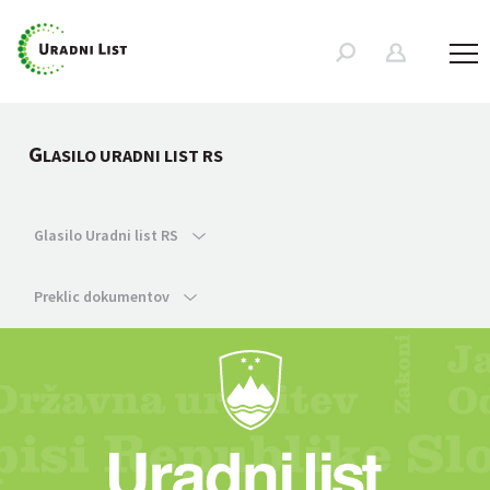
G
LASILO URADNI LIST RS
Glasilo Uradni list RS
Preklic dokumentov