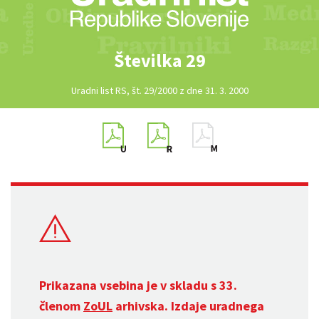
Številka 29
Uradni list RS, št. 29/2000 z dne 31. 3. 2000
Prikazana vsebina je v skladu s 33.
členom
ZoUL
arhivska. Izdaje uradnega