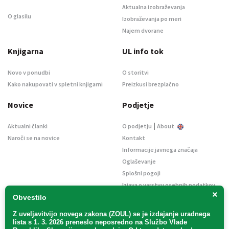
Aktualna izobraževanja
O glasilu
Izobraževanja po meri
Najem dvorane
Knjigarna
UL info tok
Novo v ponudbi
O storitvi
Kako nakupovati v spletni knjigarni
Preizkusi brezplačno
Novice
Podjetje
|
Aktualni članki
O podjetju
About
Naroči se na novice
Kontakt
Informacije javnega značaja
Oglaševanje
Splošni pogoji
Izjava o varstvu osebnih podatkov
×
E-dražbe
Obvestilo
Z uveljavitvijo
novega zakona (ZOUL)
se je
izdajanje uradnega
lista s 1. 3. 2026 preneslo
neposredno
na Službo Vlade