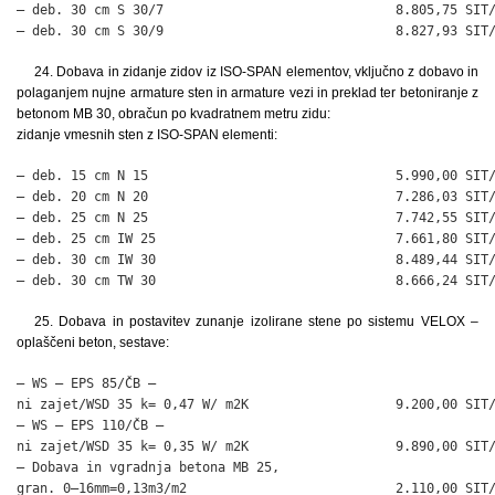
– deb. 30 cm S 30/7                              8.805,75 SIT/
– deb. 30 cm S 30/9                              8.827,93 SIT
24. Dobava in zidanje zidov iz ISO-SPAN elementov, vključno z dobavo in
polaganjem nujne armature sten in armature vezi in preklad ter betoniranje z
betonom MB 30, obračun po kvadratnem metru zidu:
zidanje vmesnih sten z ISO-SPAN elementi:
– deb. 15 cm N 15                                5.990,00 SIT/
– deb. 20 cm N 20                                7.286,03 SIT/
– deb. 25 cm N 25                                7.742,55 SIT/
– deb. 25 cm IW 25                               7.661,80 SIT/
– deb. 30 cm IW 30                               8.489,44 SIT/
– deb. 30 cm TW 30                               8.666,24 SIT
25. Dobava in postavitev zunanje izolirane stene po sistemu VELOX –
oplaščeni beton, sestave:
– WS – EPS 85/ČB –

ni zajet/WSD 35 k= 0,47 W/ m2K                   9.200,00 SIT/
– WS – EPS 110/ČB –

ni zajet/WSD 35 k= 0,35 W/ m2K                   9.890,00 SIT/
– Dobava in vgradnja betona MB 25,

gran. 0–16mm=0,13m3/m2                           2.110,00 SIT