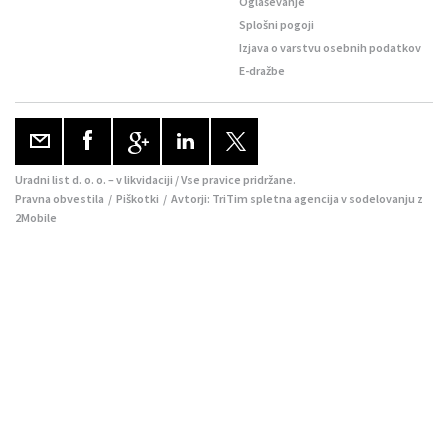
Oglaševanje
Splošni pogoji
Izjava o varstvu osebnih podatkov
E-dražbe
Uradni list d. o. o. – v likvidaciji / Vse pravice pridržane.
Pravna obvestila
/
Piškotki
/ Avtorji:
TriTim spletna agencija
v sodelovanju z
2Mobile