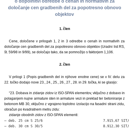
o dopolnitvi odredbe o cenah in normativih za
določanje cen gradbenih del za popotresno obnovo
objektov
1. člen
Cene, določene v prilogah 1, 2 in 3 odredbe o cenah in normativih za
določanje cen gradbenih del za popotresno obnovo objektov (Uradni list RS,
št. 59/98 in 9/99), se določajo tako, da se pomnožijo s faktorjem 1,106.
2. člen
V prilogi 1 (Popis gradbenih del in njihove enotne cene) se v IV. delu za
22. točko dodajo nove 23., 24., 25., 26., 27., 28. in 29. točka, ki se glasijo:
“23. Dobava in zidanje zidov iz ISO-SPAN elementov, vključno z dobavo in
polaganjem nujne armature sten in armature vezi in preklad ter betoniranje z
betonom MB 30, vključno z vgrajeno toplotno izolacijo na fasadni strani zidu,
obračun po kvadratnem metru zidu:
zidanje obodnih zidov z ISO-SPAN elementi:
– deb. 25 cm S 25/6                              7.915,67 SIT/
– deb. 30 cm S 30/5                              8.912,30 SIT/