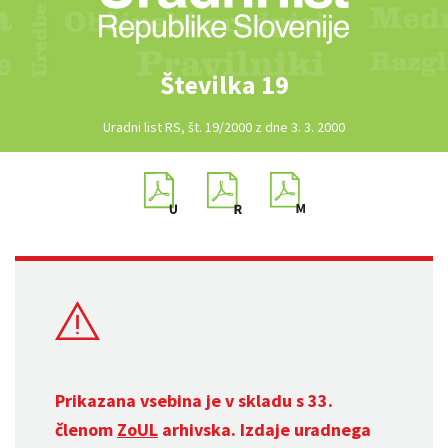
Številka 19
Uradni list RS, št. 19/2000 z dne 3. 3. 2000
Prikazana vsebina je v skladu s 33.
členom
ZoUL
arhivska. Izdaje uradnega