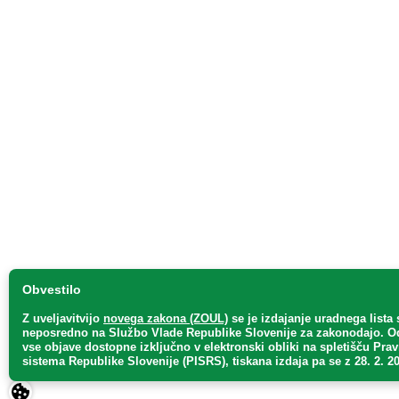
Obvestilo
Z uveljavitvijo
novega zakona (ZOUL)
se je
izdajanje uradnega lista 
neposredno
na Službo Vlade Republike Slovenije za zakonodajo
. O
vse objave dostopne izključno v elektronski obliki na spletišču Pra
sistema Republike Slovenije (PISRS), tiskana izdaja pa se z 28. 2. 20