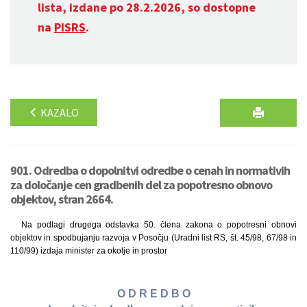
lista, izdane po 28.2.2026, so dostopne
na
PISRS
.
KAZALO
901. Odredba o dopolnitvi odredbe o cenah in normativih
za določanje cen gradbenih del za popotresno obnovo
objektov, stran 2664.
Na podlagi drugega odstavka 50. člena zakona o popotresni obnovi
objektov in spodbujanju razvoja v Posočju (Uradni list RS, št. 45/98, 67/98 in
110/99) izdaja minister za okolje in prostor
O D R E D B O