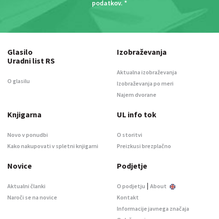
podatkov
. *
Glasilo
Izobraževanja
Uradni list RS
Aktualna izobraževanja
O glasilu
Izobraževanja po meri
Najem dvorane
Knjigarna
UL info tok
Novo v ponudbi
O storitvi
Kako nakupovati v spletni knjigarni
Preizkusi brezplačno
Novice
Podjetje
|
Aktualni članki
O podjetju
About
Naroči se na novice
Kontakt
Informacije javnega značaja