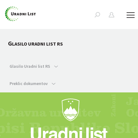
G
LASILO URADNI LIST RS
Glasilo Uradni list RS
Preklic dokumentov