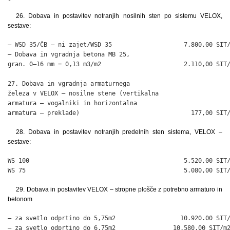
26. Dobava in postavitev notranjih nosilnih sten po sistemu VELOX,
sestave:
– WSD 35/ČB – ni zajet/WSD 35                    7.800,00 SIT/
– Dobava in vgradnja betona MB 25,

gran. 0–16 mm = 0,13 m3/m2                       2.110,00 SIT/
27. Dobava in vgradnja armaturnega

železa v VELOX – nosilne stene (vertikalna

armatura – vogalniki in horizontalna

armatura – preklade)                               177,00 SIT
28. Dobava in postavitev notranjih predelnih sten sistema, VELOX –
sestave:
WS 100                                           5.520,00 SIT/
WS 75                                            5.080,00 SIT
29. Dobava in postavitev VELOX – stropne plošče z potrebno armaturo in
betonom
– za svetlo odprtino do 5,75m2                  10.920.00 SIT/
– za svetlo odprtino do 6,75m2                10.580,00 SIT/m