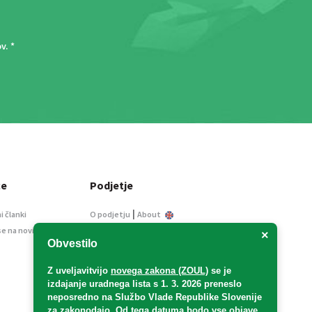
ov
. *
ce
Podjetje
|
i članki
O podjetju
About
se na novice
Kontakt
×
Obvestilo
Informacije javnega
značaja
Z uveljavitvijo
novega zakona (ZOUL)
se je
Oglaševanje
izdajanje uradnega lista s 1. 3. 2026 preneslo
Splošni pogoji
neposredno
na Službo Vlade Republike Slovenije
Izjava o varstvu osebnih
za zakonodajo
. Od tega datuma bodo vse objave