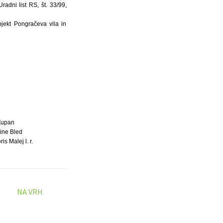
adni list RS, št. 33/99,
jekt Pongračeva vila in
Župan
ine Bled
is Malej l. r.
NA VRH