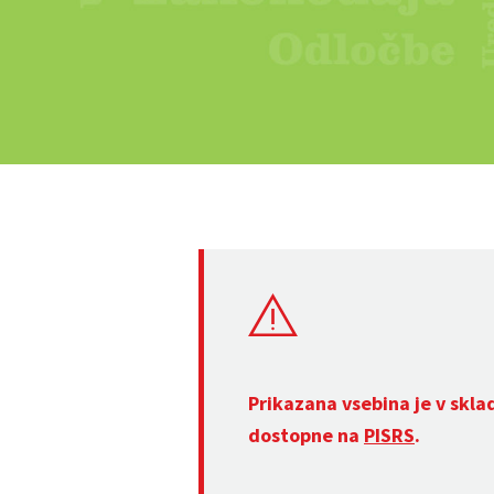
Prikazana vsebina je v skla
dostopne na
PISRS
.