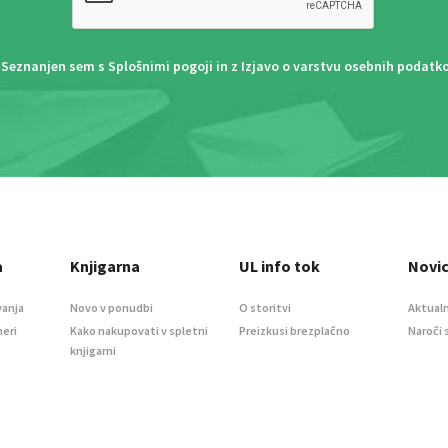
Seznanjen sem s
Splošnimi pogoji
in z
Izjavo o varstvu osebnih podatk
a
Knjigarna
UL info tok
Novi
vanja
Novo v ponudbi
O storitvi
Aktualn
meri
Kako nakupovati v spletni
Preizkusi brezplačno
Naroči 
knjigarni