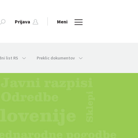
Prijava
Meni
dni list RS
Preklic dokumentov