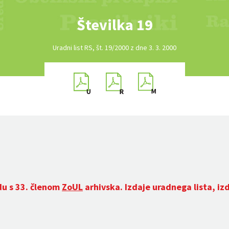
Številka 19
Uradni list RS, št. 19/2000 z dne 3. 3. 2000
du s 33. členom
ZoUL
arhivska. Izdaje uradnega lista, iz