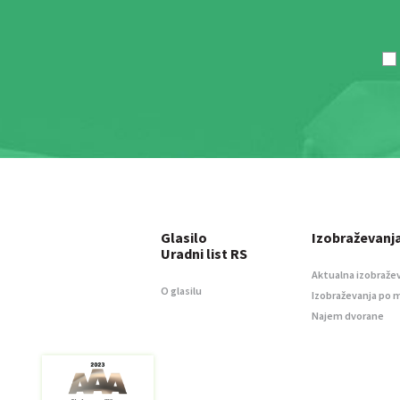
Glasilo
Izobraževanj
Uradni list RS
Aktualna izobraže
O glasilu
Izobraževanja po 
Najem dvorane