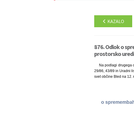
KAZALO
876. Odlok o spr
prostorsko uredi
Na podlagi drugega od
29/86, 43/89 in Uradni li
svet občine Bled na 12. r
o spremembah 