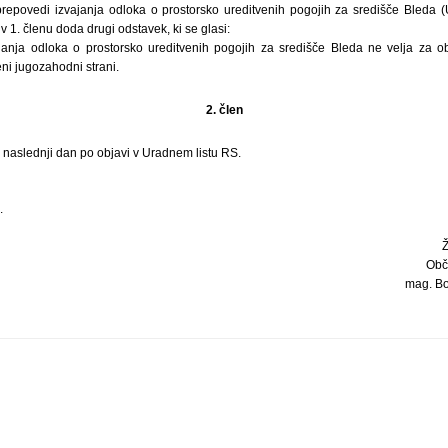
repovedi izvajanja odloka o prostorsko ureditvenih pogojih za središče Bleda (Ur
v 1. členu doda drugi odstavek, ki se glasi:
anja odloka o prostorsko ureditvenih pogojih za središče Bleda ne velja za ob
ni jugozahodni strani.
2. člen
i naslednji dan po objavi v Uradnem listu RS.
.
Obč
mag. Bor