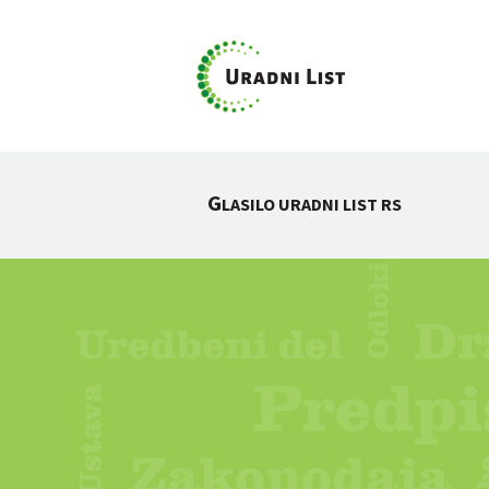
G
LASILO URADNI LIST RS