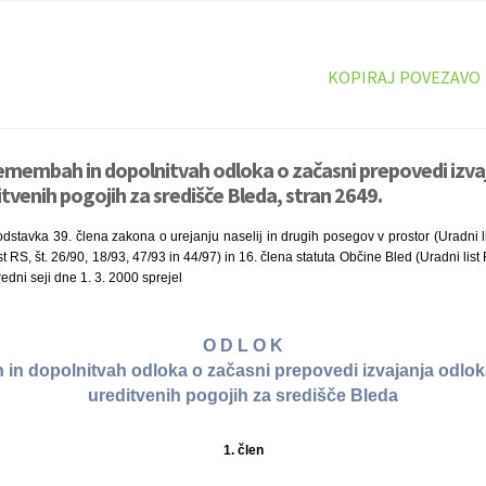
KOPIRAJ POVEZAVO
emembah in dopolnitvah odloka o začasni prepovedi izva
tvenih pogojih za središče Bleda, stran 2649.
stavka 39. člena zakona o urejanju naselij in drugih posegov v prostor (Uradni li
st RS, št. 26/90, 18/93, 47/93 in 44/97) in 16. člena statuta Občine Bled (Uradni list 
edni seji dne 1. 3. 2000 sprejel
O D L O K
in dopolnitvah odloka o začasni prepovedi izvajanja odlok
ureditvenih pogojih za središče Bleda
1. člen