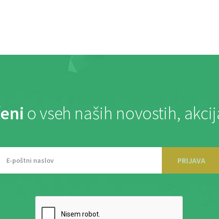
eni
o vseh naših novostih, akci
PRIJAVA