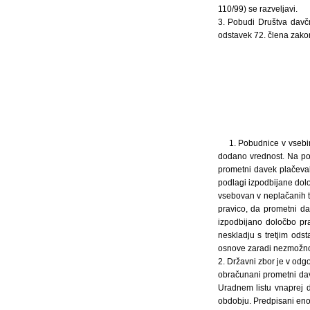
110/99) se razveljavi.
3. Pobudi Društva davčn
odstavek 72. člena zako
1. Pobudnice v vseb
dodano vrednost. Na pod
prometni davek plačevale
podlagi izpodbijane do
vsebovan v neplačanih te
pravico, da prometni da
izpodbijano določbo pr
neskladju s tretjim od
osnove zaradi nezmožnost
2. Državni zbor je v od
obračunani prometni dav
Uradnem listu vnaprej 
obdobju. Predpisani enole