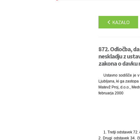
KAZALO
872. Odločba, da
neskladju z ustav
zakona o davku 
Ustavno sodišče je v
Ljubljana, ki ga zastopa 
Matevž Proj, d.o.o., Med
februarja 2000
1. Tretji odstavek 72.
2. Drugi odstavek 34. č