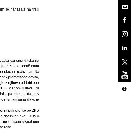
em se nanašata na tretji
 davka oziroma davka na
anju: ZPD) so obračunani
o plačani realizaciji. Na
nesek prometnega davka,
glo v njihovo pridobljeno
s 155. členom ustave. Za
nik) pa menijo, da je v
žnost zmanjšanja davčne
ev za primere, ko po ZPD
e na datum objave ZDDV v
a, po daljšem uvajalnem
ne roke.