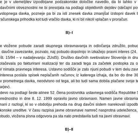
nce je v utemeljitev izpodbijane podzakonske določbe navedlo, da bi lahko v 
davčnimi obveznostmi ne bi presojala na podlagi objektivnih dejstev (stečajni pos
 vstopnega davka, pozneje pa bi za isti znesek davka zmanjšal izstopni davek t
čunskega prihodka kot tudi vračilo davka, ki ni bil nikoli vplačan v proračun.
B)–I
je vložene pobude zaradi skupnega obravnavanja in odločanja združilo, pobud
 davčne zavezanke, pozvalo, naj pobudo dopolnijo in izkažejo pravni interes (24
, št. 15/94 – v nadaljevanju: ZUstS). Društvo davčnih svetovalcev Slovenije in dr
lačevala po fakturirani realizaciji ter da zaradi tega za začetek postopka za o
 nimata pravnega interesa. Ustavno sodišče je zato njuni pobudi v tem delu zav
interesa poslala spisek neplačanih računov, iz katerega izhaja, da bo do dne 30
ev prometnega davka, neodvisno od tega, ali bo tudi sama dobila plačane svoje te
arjev).
adevo na podlagi šeste alinee 52. člena poslovnika ustavnega sodišča Republike Sl
 prednostno in dne 8. 12. 1999 opravilo javno obravnavo. Namen javne obravnav
ani z razlogi, ki so v obdobju prehoda na drug davčni sistem narekovali izpodb
akonske ureditve. V času razpisa javne obravnave namreč nasprotna udeleženca, 
obudo, vložena pisna odgovora pa sta nato predstavila tudi na javni obravnavi.
B)–II