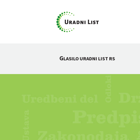
G
LASILO URADNI LIST RS