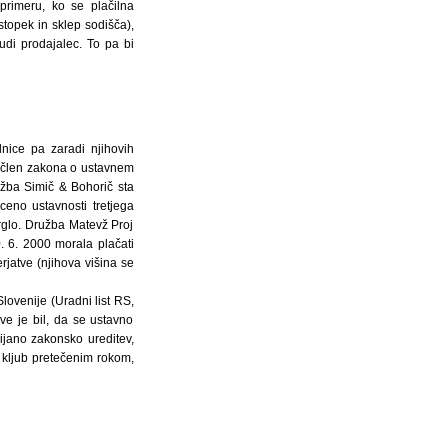
primeru, ko se plačilna
topek in sklep sodišča),
udi prodajalec. To pa bi
nice pa zaradi njihovih
. člen zakona o ustavnem
užba Simič & Bohorič sta
ceno ustavnosti tretjega
rglo. Družba Matevž Proj
. 6. 2000 morala plačati
rjatve (njihova višina se
ovenije (Uradni list RS,
e je bil, da se ustavno
ijano zakonsko ureditev,
kljub pretečenim rokom,