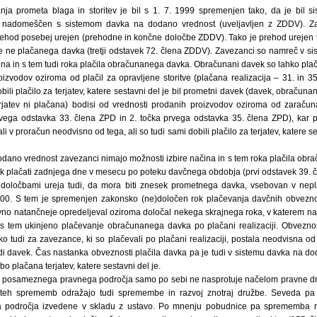
ja prometa blaga in storitev je bil s 1. 7. 1999 spremenjen tako, da je bil 
) nadomeščen s sistemom davka na dodano vrednost (uveljavljen z ZDDV). Z
ehod posebej urejen (prehodne in končne določbe ZDDV). Tako je prehod urejen t
 ne plačanega davka (tretji odstavek 72. člena ZDDV). Zavezanci so namreč v s
ina in s tem tudi roka plačila obračunanega davka. Obračunani davek so lahko plač
oizvodov oziroma od plačil za opravljene storitve (plačana realizacija – 31. in 3
obili plačilo za terjatev, katere sestavni del je bil prometni davek (davek, obračunan
erjatev ni plačana) bodisi od vrednosti prodanih proizvodov oziroma od zaračunan
prvega odstavka 33. člena ZPD in 2. točka prvega odstavka 35. člena ZPD), kar
 v proračun neodvisno od tega, ali so tudi sami dobili plačilo za terjatev, katere se
odano vrednost zavezanci nimajo možnosti izbire načina in s tem roka plačila ob
 plačati zadnjega dne v mesecu po poteku davčnega obdobja (prvi odstavek 39. 
ločbami ureja tudi, da mora biti znesek prometnega davka, vsebovan v nepla
000. S tem je spremenjen zakonsko (ne)določen rok plačevanja davčnih obveznos
ovno natančneje opredeljeval oziroma določal nekega skrajnega roka, v katerem na
o s tem ukinjeno plačevanje obračunanega davka po plačani realizaciji. Obvezno
 tudi za zavezance, ki so plačevali po plačani realizaciji, postala neodvisna od t
tudi davek. Čas nastanka obveznosti plačila davka pa je tudi v sistemu davka na d
o plačana terjatev, katere sestavni del je.
ve posameznega pravnega področja samo po sebi ne nasprotuje načelom pravne dr
 teh sprememb odražajo tudi spremembe in razvoj znotraj družbe. Seveda pa
področja izvedene v skladu z ustavo. Po mnenju pobudnice pa sprememba 