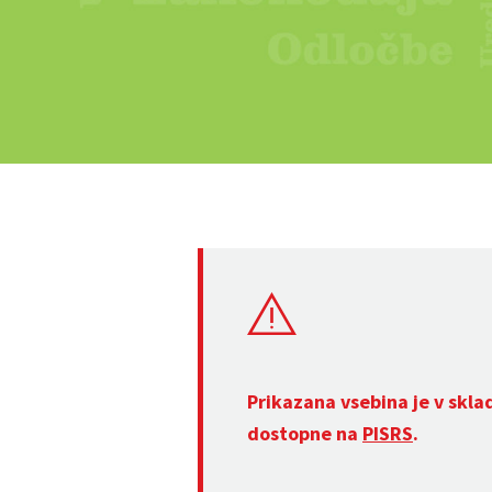
Prikazana vsebina je v skla
dostopne na
PISRS
.