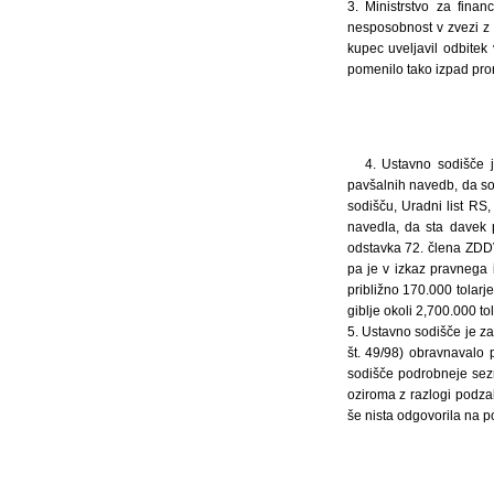
3. Ministrstvo za fina
nesposobnost v zvezi z 
kupec uveljavil odbitek
pomenilo tako izpad prora
4. Ustavno sodišče 
pavšalnih navedb, da so
sodišču, Uradni list RS
navedla, da sta davek p
odstavka 72. člena ZDDV
pa je v izkaz pravnega 
približno 170.000 tolarj
giblje okoli 2,700.000 tol
5. Ustavno sodišče je z
št. 49/98) obravnavalo
sodišče podrobneje sezn
oziroma z razlogi podz
še nista odgovorila na p