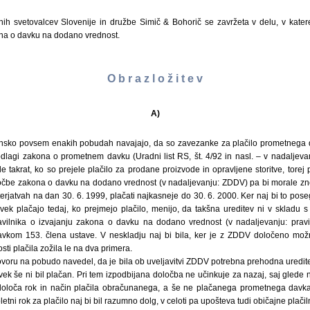
ih svetovalcev Slovenije in družbe Simič & Bohorič se zavržeta v delu, v kater
na o davku na dodano vrednost.
O b r a z l o ž i t e v
A)
insko povsem enakih pobudah navajajo, da so zavezanke za plačilo prometnega
lagi zakona o prometnem davku (Uradni list RS, št. 4/92 in nasl. – v nadaljev
 takrat, ko so prejele plačilo za prodane proizvode in opravljene storitve, torej p
ločbe zakona o davku na dodano vrednost (v nadaljevanju: ZDDV) pa bi morale z
rjatvah na dan 30. 6. 1999, plačati najkasneje do 30. 6. 2000. Ker naj bi to pose
vek plačajo tedaj, ko prejmejo plačilo, menijo, da takšna ureditev ni v skladu 
avilnika o izvajanju zakona o davku na dodano vrednost (v nadaljevanju: pravil
stavkom 153. člena ustave. V neskladju naj bi bila, ker je z ZDDV določeno mo
i plačila zožila le na dva primera.
govoru na pobudo navedel, da je bila ob uveljavitvi ZDDV potrebna prehodna uredit
ek še ni bil plačan. Pri tem izpodbijana določba ne učinkuje za nazaj, saj gled
določa rok in način plačila obračunanega, a še ne plačanega prometnega davk
tni rok za plačilo naj bi bil razumno dolg, v celoti pa upošteva tudi običajne plačil