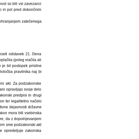
ost so bili vsi zavezanci
to in pol pred dokončnim
d ohranjanjem zatečenega
eseti odstavek 21. člena
čila (poleg vračila ali
je bil postopek prisilne
Določba pravilnika naj bi
avni akt. Za podzakonske
ani opravljajo svoje delo
konski predpisi in drugi
n ter legalitetno načelo
tivne dejavnosti državne
akon mora biti vsebinska
re, da z dopolnjevanjem
erem sme podzakonski akt
je opredeljuje zakonska