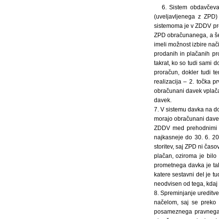
6. Sistem obdavčevan
(uveljavljenega z ZPD
sistemoma je v ZDDV pr
ZPD obračunanega, a še
imeli možnost izbire nač
prodanih in plačanih pr
takrat, ko so tudi sami d
proračun, dokler tudi t
realizacija – 2. točka 
obračunani davek vplačali
davek.
7. V sistemu davka na d
morajo obračunani davek
ZDDV med prehodnimi do
najkasneje do 30. 6. 2
storitev, saj ZPD ni čas
plačan, oziroma je bil
prometnega davka je tako
katere sestavni del je 
neodvisen od tega, kdaj b
8. Spreminjanje uredit
načelom, saj se preko
posameznega pravnega 