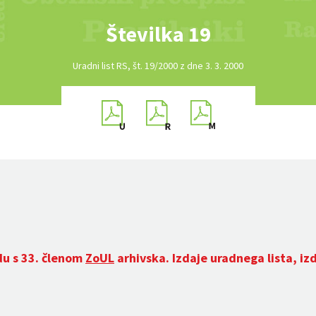
Številka 19
Uradni list RS, št. 19/2000 z dne 3. 3. 2000
du s 33. členom
ZoUL
arhivska. Izdaje uradnega lista, iz