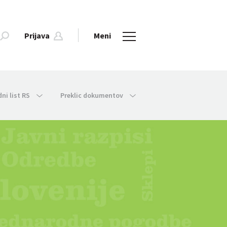
Prijava
Meni
dni list RS
Preklic dokumentov