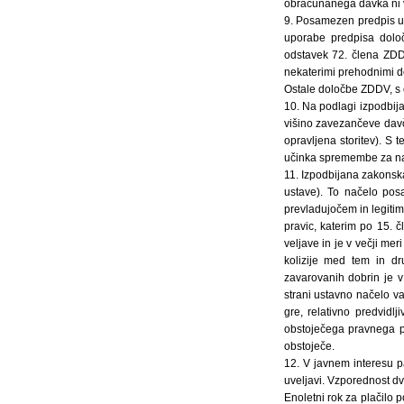
obračunanega davka ni v 
9. Posamezen predpis uči
uporabe predpisa določ
odstavek 72. člena ZDDV
nekaterimi prehodnimi do
Ostale določbe ZDDV, s č
10. Na podlagi izpodbij
višino zavezančeve davč
opravljena storitev). S
učinka spremembe za nap
11. Izpodbijana zakonska
ustave). To načelo pos
prevladujočem in legiti
pravic, katerim po 15. 
veljave in je v večji me
kolizije med tem in dr
zavarovanih dobrin je 
strani ustavno načelo v
gre, relativno predvid
obstoječega pravnega po
obstoječe.
12. V javnem interesu p
uveljavi. Vzporednost dve
Enoletni rok za plačilo