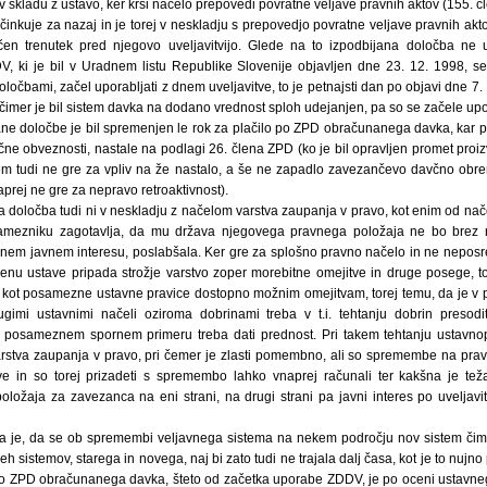
skladu z ustavo, ker krši načelo prepovedi povratne veljave pravnih aktov (155. čl
nkuje za nazaj in je torej v neskladju s prepovedjo povratne veljave pravnih akto
en trenutek pred njegovo uveljavitvijo. Glede na to izpodbijana določba ne uč
, ki je bil v Uradnem listu Republike Slovenije objavljen dne 23. 12. 1998, s
ločbami, začel uporabljati z dnem uveljavitve, to je petnajsti dan po objavi dne 7.
imer je bil sistem davka na dodano vrednost sploh udejanjen, pa so se začele upora
ane določbe je bil spremenjen le rok za plačilo po ZPD obračunanega davka, kar p
ne obveznosti, nastale na podlagi 26. člena ZPD (ko je bil opravljen promet proiz
 tem tudi ne gre za vpliv na že nastalo, a še ne zapadlo zavezančevo davčno obrem
rej ne gre za nepravo retroaktivnost).
 določba tudi ni v neskladju z načelom varstva zaupanja v pravo, kot enim od nač
amezniku zagotavlja, da mu država njegovega pravnega položaja ne bo brez 
mnem javnem interesu, poslabšala. Ker gre za splošno pravno načelo in ne nepos
členu ustave pripada strožje varstvo zoper morebitne omejitve in druge posege, 
ri kot posamezne ustavne pravice dostopno možnim omejitvam, torej temu, da je v 
ugimi ustavnimi načeli oziroma dobrinami treba v t.i. tehtanju dobrin presodit
v posameznem spornem primeru treba dati prednost. Pri takem tehtanju ustavnop
arstva zaupanja v pravo, pri čemer je zlasti pomembno, ali so spremembe na pra
ljive in so torej prizadeti s spremembo lahko vnaprej računali ter kakšna je 
ložaja za zavezanca na eni strani, na drugi strani pa javni interes po uveljavi
a je, da se ob spremembi veljavnega sistema na nekem področju nov sistem čim 
h sistemov, starega in novega, naj bi zato tudi ne trajala dalj časa, kot je to nujno
 po ZPD obračunanega davka, šteto od začetka uporabe ZDDV, je po oceni ustavne