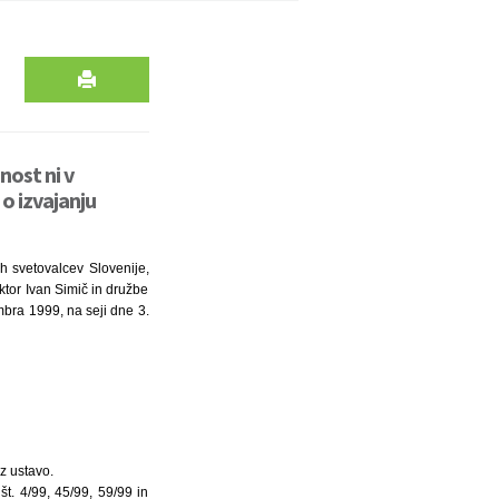
nost ni v
 o izvajanju
h svetovalcev Slovenije,
ektor Ivan Simič in družbe
mbra 1999, na seji dne 3.
z ustavo.
t. 4/99, 45/99, 59/99 in