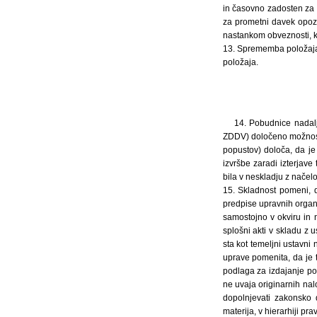
in časovno zadosten za z
za prometni davek opozo
nastankom obveznosti, ki
13. Sprememba položaja 
položaja.
14. Pobudnice nadalj
ZDDV) določeno možnost
popustov) določa, da je
izvršbe zaradi izterjave
bila v neskladju z načelo
15. Skladnost pomeni, d
predpise upravnih organo
samostojno v okviru in 
splošni akti v skladu z
sta kot temeljni ustavn
uprave pomenita, da je 
podlaga za izdajanje p
ne uvaja originarnih na
dopolnjevati zakonsko 
materija, v hierarhiji p