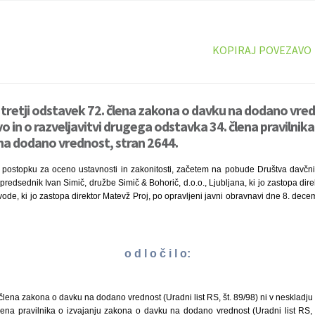
KOPIRAJ POVEZAVO
 tretji odstavek 72. člena zakona o davku na dodano vred
o in o razveljavitvi drugega odstavka 34. člena pravilnika
na dodano vrednost, stran 2644.
 postopku za oceno ustavnosti in zakonitosti, začetem na pobude Društva davčni
predsednik Ivan Simič, družbe Simič & Bohorič, d.o.o., Ljubljana, ki jo zastopa dir
vode, ki jo zastopa direktor Matevž Proj, po opravljeni javni obravnavi dne 8. dece
o d l o č i l o:
 člena zakona o davku na dodano vrednost (Uradni list RS, št. 89/98) ni v neskladju 
lena pravilnika o izvajanju zakona o davku na dodano vrednost (Uradni list RS, š