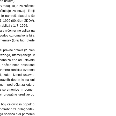
en ustave).
v tedaj, ko je za začetek
inkuje za nazaj. Tretji
e je namreč, skupaj s še
 1. 1999 (80. člen ZDDV).
bljati s 1. 7. 1999.
a v ničemer ne vpliva na
vodov oziroma ko je bila
enitev (torej tudi glede
el pravne države (2. člen
razloga, utemeljenega v
redno za eno od ustavnih
to načelo nima absolutne
primeru konflikta oziroma
i, kateri izmed ustavno
ravnih dobrin je na eni
vnem področju, za katero
teža spremembe in pomen
tvi drugačne ureditve od
bolj celovito in popolno
 potrebno za prilagoditev.
ga sodišča tudi primeren