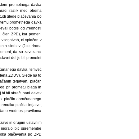
sistem prometnega davka
aradi razlik med obema
udi glede plačevanja po
istemu prometnega davka
evali bodisi od vrednosti
5. člen ZPD), kar pomeni
 v terjatvah, ni vplačan v
ih storitev (fakturirana
 pomeni, da so zavezanci
stavni del je bil prometni
računanega davka, temveč
člena ZDDV). Glede na to
čanih terjatvah, plačan
ti pri prometu blaga in
j bi bil obračunani davek
st plačila obračunanega
renutka plačila terjatve,
odano vrednost praviloma
žave in drugim ustavnim
 morajo biti spremembe
roka plačevanja po ZPD