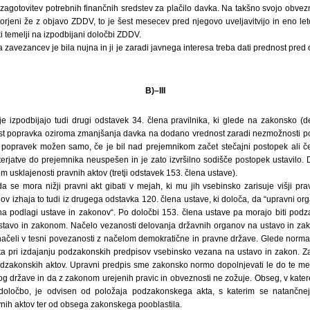
agotovitev potrebnih finančnih sredstev za plačilo davka. Na takšno svojo obvezn
rjeni že z objavo ZDDV, to je šest mesecev pred njegovo uveljavitvijo in eno le
 temelji na izpodbijani določbi ZDDV.
zavezancev je bila nujna in ji je zaradi javnega interesa treba dati prednost pre
B)–III
e izpodbijajo tudi drugi odstavek 34. člena pravilnika, ki glede na zakonsko (d
 popravka oziroma zmanjšanja davka na dodano vrednost zaradi nezmožnosti popla
 popravek možen samo, če je bil nad prejemnikom začet stečajni postopek ali če 
 terjatve do prejemnika neuspešen in je zato izvršilno sodišče postopek ustavilo. 
m usklajenosti pravnih aktov (tretji odstavek 153. člena ustave).
a se mora nižji pravni akt gibati v mejah, ki mu jih vsebinsko zarisuje višji pr
v izhaja to tudi iz drugega odstavka 120. člena ustave, ki določa, da “upravni org
na podlagi ustave in zakonov“. Po določbi 153. člena ustave pa morajo biti podza
 ustavo in zakonom. Načelo vezanosti delovanja državnih organov na ustavo in zako
i načeli v tesni povezanosti z načelom demokratične in pravne države. Glede norma
ta pri izdajanju podzakonskih predpisov vsebinsko vezana na ustavo in zakon. Z
odzakonskih aktov. Upravni predpis sme zakonsko normo dopolnjevati le do te me
log države in da z zakonom urejenih pravic in obveznosti ne zožuje. Obseg, v kat
določbo, je odvisen od položaja podzakonskega akta, s katerim se natančne
ravnih aktov ter od obsega zakonskega pooblastila.