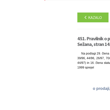
KAZALO
451. Pravilnik o 
Sežana, stran 14
Na podlagi 29. člena 
39/96, 44/96, 26/97, 70/
44/97) in 16. člena stat
1999 sprejel
o prodaji