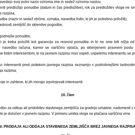
 navedejo svoj polni naziv oziroma ime in sedež oziroma naslov,
senti predložijo ponudbe (datum in čas predložitve); rok za predložitev vloge ne sm
 razpisa,
dbe (naziv in sedež občine, oznaka, navedba listin, ki jih je potrebno priložiti),
vrednosti zemljišč do sklenitve pogodbe,
jugodnejše ponudbe,
 jo je treba položiti kot garancijo za resnost ponudbe in ki ne sme biti nižja
er navedbo računa, kamor se varščino vplača; po sklenjenem pravnem posl
ne tistim interesentom, ki na javnem razpisu niso uspeli, uspelemu interesentu se p
ko interesenti pred potekom javnega razpisa seznanijo s podrobnejšimi lastnostm
a razpisa,
e in zahteve, ki jih morajo izpolnjevati interesenti.
10. člen
dbo za odkup ali pridobitev stavbnega zemljišča za gradnjo umakne, nadomesti z d
ki je določen v javnem razpisu. V primeru umika vloge se plačana varščina vrne.
V. PRODAJA ALI ODDAJA STAVBNEGA ZEMLJIŠČA BREZ JAVNEGA RAZPIS