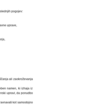
slednjih pogojev:
javne uprave,
rja,
iščanja ali zaokroževanja
eben namen, ki izhaja iz
inski upravi, da ponudbo
bravnavati kot samostojno