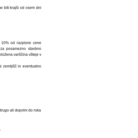
e biti krajši od osem dni
 od 10% od razpisne cene
u za posamezno stavbno
oložena varščina všteje v
i zemljišč in eventualno
rugo ali dopolni do roka
A