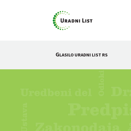
G
LASILO URADNI LIST RS