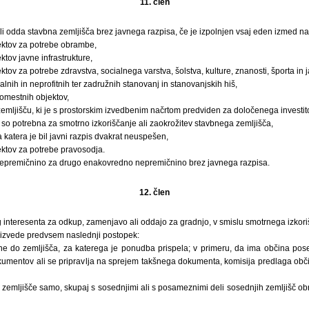
11. člen
i odda stavbna zemljišča brez javnega razpisa, če je izpolnjen vsaj eden izmed na
jektov za potrebe obrambe,
ktov javne infrastrukture,
ktov za potrebe zdravstva, socialnega varstva, šolstva, kulture, znanosti, športa in 
alnih in neprofitnih ter zadružnih stanovanj in stanovanjskih hiš,
omestnih objektov,
zemljišču, ki je s prostorskim izvedbenim načrtom predviden za določenega investito
ki so potrebna za smotrno izkoriščanje ali zaokrožitev stavbnega zemljišča,
a katera je bil javni razpis dvakrat neuspešen,
ektov za potrebe pravosodja.
epremičnino za drugo enakovredno nepremičnino brez javnega razpisa.
12. člen
 interesenta za odkup, zamenjavo ali oddajo za gradnjo, v smislu smotrnega izkor
 izvede predvsem naslednji postopek:
ine do zemljišča, za katerega je ponudba prispela; v primeru, da ima občina pos
okumentov ali se pripravlja na sprejem takšnega dokumenta, komisija predlaga obč
e zemljišče samo, skupaj s sosednjimi ali s posameznimi deli sosednjih zemljišč o