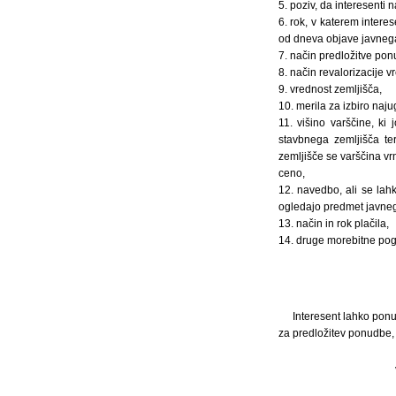
5. poziv, da interesenti
6. rok, v katerem intere
od dneva objave javnega
7. način predložitve ponu
8. način revalorizacije 
9. vrednost zemljišča,
10. merila za izbiro na
11. višino varščine, ki
stavbnega zemljišča t
zemljišče se varščina vr
ceno,
12. navedbo, ali se lah
ogledajo predmet javneg
13. način in rok plačila,
14. druge morebitne pogoj
Interesent lahko ponu
za predložitev ponudbe, 