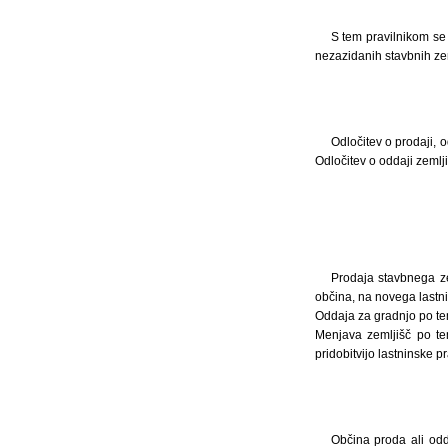
S tem pravilnikom se 
nezazidanih stavbnih zem
Odločitev o prodaji, 
Odločitev o oddaji zeml
Prodaja stavbnega ze
občina, na novega lastni
Oddaja za gradnjo po tem
Menjava zemljišč po te
pridobitvijo lastninske 
Občina proda ali odd