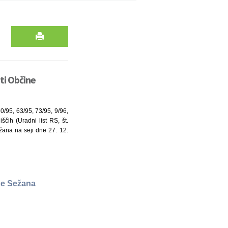
sti Občine
0/95, 63/95, 73/95, 9/96,
ščih (Uradni list RS, št.
ežana na seji dne 27. 12.
ine Sežana