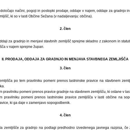
določajo načini, pogoji in postopki prodaje, oddaje v najem, oddaje za gradnjo i
ljišč, ki so v lasti Občine Sežana (v nadaljevanju: občina).
2. člen
oddaji za gradnjo in menjavi stavbnih zemljišč sprejme skladno z zakonom in statu
jišča v najem sprejme župan.
II. PRODAJA, ODDAJA ZA GRADNJO IN MENJAVA STAVBNEGA ZEMLJIŠČA
3. člen
mljišča po tem pravilniku pomeni prenos lastninske pravice na stavbnem zemlji
ka.
 pravilniku pomeni prenos pravice gradnje na stavbnem zemljišču, ki ostane v last
m pravilniku pomeni prenos lastninske pravice zemljišča v lasti občine na so
pravice, ki ga daje v zamenjavo sopogodbenik.
4. člen
a zemljišče za gradnjo na podlagi predhodno izvedenega javnega razpisa, če za