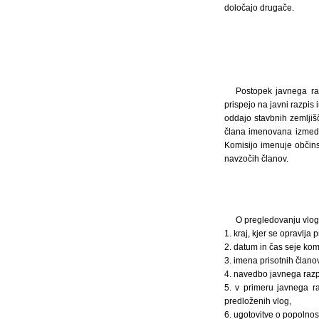
določajo drugače.
Postopek javnega raz
prispejo na javni razpis 
oddajo stavbnih zemljišč
člana imenovana izmed d
Komisijo imenuje občins
navzočih članov.
O pregledovanju vlog 
1. kraj, kjer se opravlja
2. datum in čas seje komi
3. imena prisotnih članov
4. navedbo javnega razpi
5. v primeru javnega r
predloženih vlog,
6. ugotovitve o popolnos