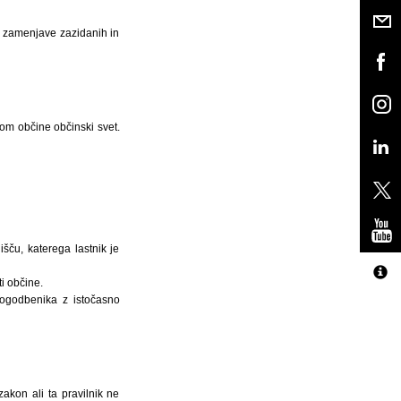
n zamenjave zazidanih in
tom občine občinski svet.
šču, katerega lastnik je
i občine.
pogodbenika z istočasno
kon ali ta pravilnik ne