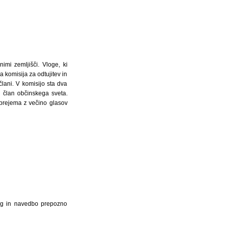
imi zemljišči. Vloge, ki
a komisija za odtujitev in
člani. V komisijo sta dva
n član občinskega sveta.
sprejema z večino glasov
log in navedbo prepozno