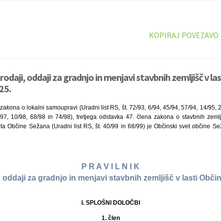
KOPIRAJ POVEZAVO
prodaji, oddaji za gradnjo in menjavi stavbnih zemljišč v la
25.
zakona o lokalni samoupravi (Uradni list RS, št. 72/93, 6/94, 45/94, 57/94, 14/95, 2
97, 10/98, 68/98 in 74/98), tretjega odstavka 47. člena zakona o stavbnih zemlji
uta Občine Sežana (Uradni list RS, št. 40/99 in 68/99) je Občinski svet občine S
P R A V I L N I K
, oddaji za gradnjo in menjavi stavbnih zemljišč v lasti Obč
I. SPLOŠNI DOLOČBI
1. člen