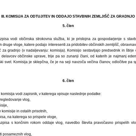
III. KOMISIJA ZA ODTUJITEV IN ODDAJO STAVBNIH ZEMLJIŠČ ZA GRADNJO
5. člen
pisa vodi občinska strokovna služba, ki je pristojna za gospodarjenje s stavbn
in druge vloge, katere podajo interesenti za pridobitev občinskih zemljišč, obravnav
 za gradnjo (v nadaljevanju: komisija). Komisijo sestavljajo predsednik in štirje 
elavcev občinske uprave, trije pa so zunanji člani, od katerih je najmanj ede
ki svet. Komisija je sklepčna, če je na seji navzoča večina članov, odločitve pa 
6. člen
komisija vodi zapisnik, v katerega vpisuje naslednje podatke:
 pregledovanje vlog,
sije,
 komisije in ostalih prisotnih,
sa, na katerega so prispele vloge,
azpisa s končnim rokom oddaje vlog, navedbo števila pravočasno prispelih v
ti posameznih vlog,