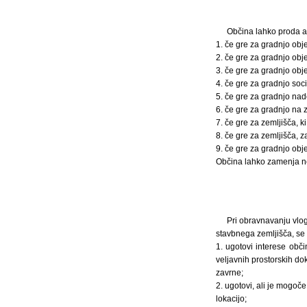
Občina lahko proda al
1. če gre za gradnjo ob
2. če gre za gradnjo obje
3. če gre za gradnjo obje
4. če gre za gradnjo soci
5. če gre za gradnjo nad
6. če gre za gradnjo na 
7. če gre za zemljišča, 
8. če gre za zemljišča, z
9. če gre za gradnjo obj
Občina lahko zamenja n
Pri obravnavanju vlog
stavbnega zemljišča, se
1. ugotovi interese obč
veljavnih prostorskih d
zavrne;
2. ugotovi, ali je mogoč
lokacijo;