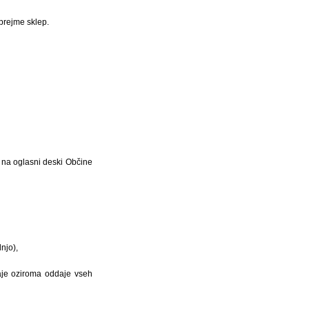
prejme sklep.
r na oglasni deski Občine
njo),
daje oziroma oddaje vseh