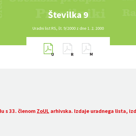
Številka 9
Uradni list RS, št. 9/2000 z dne 1. 2. 2000
du s 33. členom
ZoUL
arhivska. Izdaje uradnega lista, iz