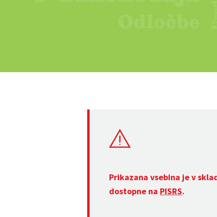
Prikazana vsebina je v skla
dostopne na
PISRS
.