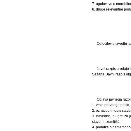
7. ugotovitve o morebitn
8. druge relevantne poda
Odločitev o izvedbi j
Javni razpis prodaje 
Sežana. Javni razpis obj
Objava javnega razpi
1. vrsto pravnega posla,
2. označbo in opis stavbn
3. navedbo, ali gre za 
stavbnih zemljišč,
4. podatke o namembnost