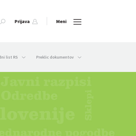
Prijava
Meni
dni list RS
Preklic dokumentov