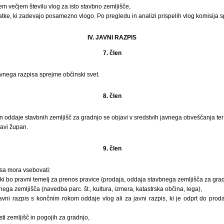
em večjem številu vlog za isto stavbno zemljišče,
tke, ki zadevajo posamezno vlogo. Po pregledu in analizi prispelih vlog komisija s
IV. JAVNI RAZPIS
7. člen
avnega razpisa sprejme občinski svet.
8. člen
in oddaje stavbnih zemljišč za gradnjo se objavi v sredstvih javnega obveščanja te
avi župan.
9. člen
sa mora vsebovati:
 ki bo pravni temelj za prenos pravice (prodaja, oddaja stavbnega zemljišča za grad
ega zemljišča (navedba parc. št., kultura, izmera, katastrska občina, lega),
javni razpis s končnim rokom oddaje vlog ali za javni razpis, ki je odprt do pro
i zemljišč in pogojih za gradnjo,