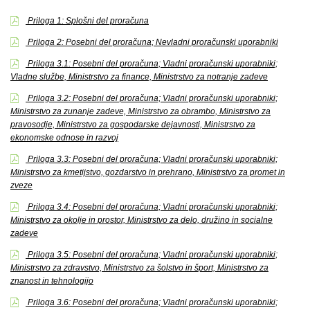
Priloga 1: Splošni del proračuna
Priloga 2: Posebni del proračuna; Nevladni proračunski uporabniki
Priloga 3.1: Posebni del proračuna; Vladni proračunski uporabniki;
Vladne službe, Ministrstvo za finance, Ministrstvo za notranje zadeve
Priloga 3.2: Posebni del proračuna; Vladni proračunski uporabniki;
Ministrstvo za zunanje zadeve, Ministrstvo za obrambo, Ministrstvo za
pravosodje, Ministrstvo za gospodarske dejavnosti, Ministrstvo za
ekonomske odnose in razvoj
Priloga 3.3: Posebni del proračuna; Vladni proračunski uporabniki;
Ministrstvo za kmetijstvo, gozdarstvo in prehrano, Ministrstvo za promet in
zveze
Priloga 3.4: Posebni del proračuna; Vladni proračunski uporabniki;
Ministrstvo za okolje in prostor, Ministrstvo za delo, družino in socialne
zadeve
Priloga 3.5: Posebni del proračuna; Vladni proračunski uporabniki;
Ministrstvo za zdravstvo, Ministrstvo za šolstvo in šport, Ministrstvo za
znanost in tehnologijo
Priloga 3.6: Posebni del proračuna; Vladni proračunski uporabniki;