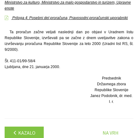
Ministrstvo za kulturo, Ministrstvo za malo gospodarstvo in turizem, Upravne
enote
Priloga 4: Posebni del proračuna; Pravosodni proračunski uporabniki
Ta proračun začne veljati naslednji dan po objavi v Uradnem listu
Republike Slovenije, izvrševati pa se začne z dnem uveljavitve zakona o
izvrševanju proračuna Republike Slovenije za leto 2000 (Uradni list RS, št.
9/2000).
Št. 411-01/99-58/4
Ljubljana, dne 21. januarja 2000.
Predsednik
Državnega zbora
Republike Slovenije
Janez Podobnik, dr. med.
l. r.
KAZALO
NA VRH