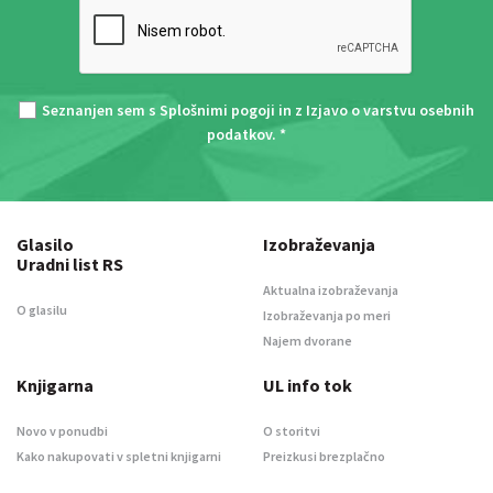
Seznanjen sem s
Splošnimi pogoji
in z
Izjavo o varstvu osebnih
podatkov
. *
Glasilo
Izobraževanja
Uradni list RS
Aktualna izobraževanja
O glasilu
Izobraževanja po meri
Najem dvorane
Knjigarna
UL info tok
Novo v ponudbi
O storitvi
Kako nakupovati v spletni knjigarni
Preizkusi brezplačno