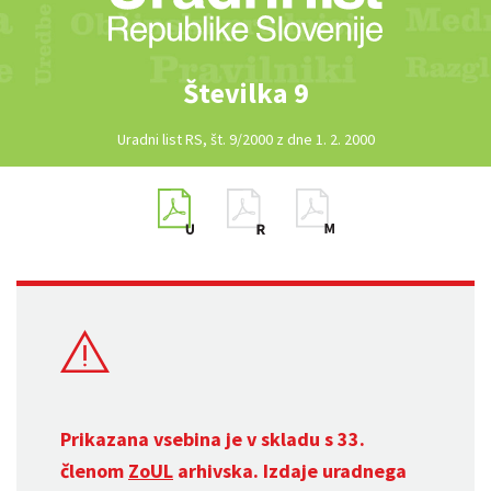
Številka 9
Uradni list RS, št. 9/2000 z dne 1. 2. 2000
Prikazana vsebina je v skladu s 33.
členom
ZoUL
arhivska. Izdaje uradnega