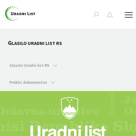
G
LASILO URADNI LIST RS
Glasilo Uradni list RS
Preklic dokumentov