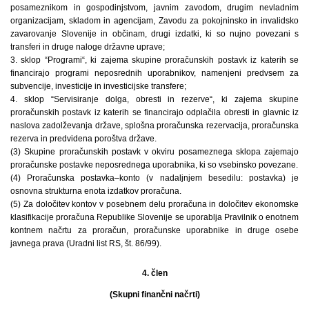
posameznikom in gospodinjstvom, javnim zavodom, drugim nevladnim
organizacijam, skladom in agencijam, Zavodu za pokojninsko in invalidsko
zavarovanje Slovenije in občinam, drugi izdatki, ki so nujno povezani s
transferi in druge naloge državne uprave;
3. sklop “Programi“, ki zajema skupine proračunskih postavk iz katerih se
financirajo programi neposrednih uporabnikov, namenjeni predvsem za
subvencije, investicije in investicijske transfere;
4. sklop “Servisiranje dolga, obresti in rezerve“, ki zajema skupine
proračunskih postavk iz katerih se financirajo odplačila obresti in glavnic iz
naslova zadolževanja države, splošna proračunska rezervacija, proračunska
rezerva in predvidena poroštva države.
(3) Skupine proračunskih postavk v okviru posameznega sklopa zajemajo
proračunske postavke neposrednega uporabnika, ki so vsebinsko povezane.
(4) Proračunska postavka–konto (v nadaljnjem besedilu: postavka) je
osnovna strukturna enota izdatkov proračuna.
(5) Za določitev kontov v posebnem delu proračuna in določitev ekonomske
klasifikacije proračuna Republike Slovenije se uporablja Pravilnik o enotnem
kontnem načrtu za proračun, proračunske uporabnike in druge osebe
javnega prava (Uradni list RS, št. 86/99).
4. člen
(Skupni finančni načrti)