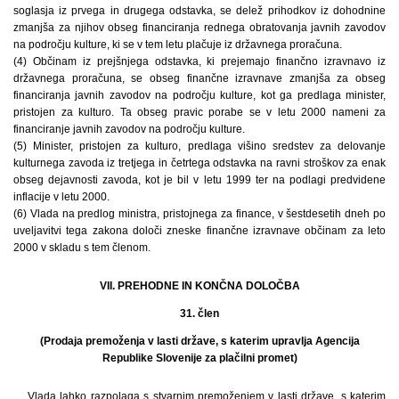
soglasja iz prvega in drugega odstavka, se delež prihodkov iz dohodnine
zmanjša za njihov obseg financiranja rednega obratovanja javnih zavodov
na področju kulture, ki se v tem letu plačuje iz državnega proračuna.
(4) Občinam iz prejšnjega odstavka, ki prejemajo finančno izravnavo iz
državnega proračuna, se obseg finančne izravnave zmanjša za obseg
financiranja javnih zavodov na področju kulture, kot ga predlaga minister,
pristojen za kulturo. Ta obseg pravic porabe se v letu 2000 nameni za
financiranje javnih zavodov na področju kulture.
(5) Minister, pristojen za kulturo, predlaga višino sredstev za delovanje
kulturnega zavoda iz tretjega in četrtega odstavka na ravni stroškov za enak
obseg dejavnosti zavoda, kot je bil v letu 1999 ter na podlagi predvidene
inflacije v letu 2000.
(6) Vlada na predlog ministra, pristojnega za finance, v šestdesetih dneh po
uveljavitvi tega zakona določi zneske finančne izravnave občinam za leto
2000 v skladu s tem členom.
VII. PREHODNE IN KONČNA DOLOČBA
31. člen
(Prodaja premoženja v lasti države, s katerim upravlja Agencija
Republike Slovenije za plačilni promet)
Vlada lahko razpolaga s stvarnim premoženjem v lasti države, s katerim