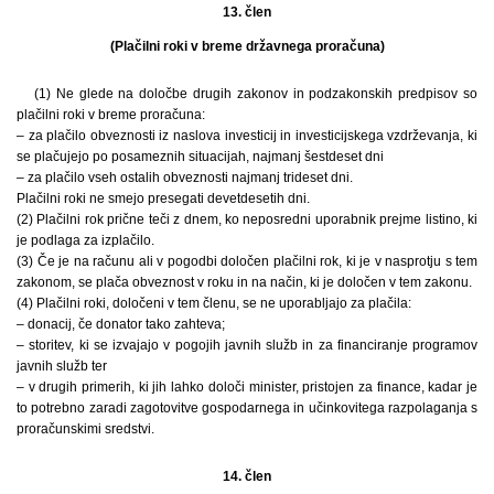
13. člen
(Plačilni roki v breme državnega proračuna)
(1) Ne glede na določbe drugih zakonov in podzakonskih predpisov so
plačilni roki v breme proračuna:
– za plačilo obveznosti iz naslova investicij in investicijskega vzdrževanja, ki
se plačujejo po posameznih situacijah, najmanj šestdeset dni
– za plačilo vseh ostalih obveznosti najmanj trideset dni.
Plačilni roki ne smejo presegati devetdesetih dni.
(2) Plačilni rok prične teči z dnem, ko neposredni uporabnik prejme listino, ki
je podlaga za izplačilo.
(3) Če je na računu ali v pogodbi določen plačilni rok, ki je v nasprotju s tem
zakonom, se plača obveznost v roku in na način, ki je določen v tem zakonu.
(4) Plačilni roki, določeni v tem členu, se ne uporabljajo za plačila:
– donacij, če donator tako zahteva;
– storitev, ki se izvajajo v pogojih javnih služb in za financiranje programov
javnih služb ter
– v drugih primerih, ki jih lahko določi minister, pristojen za finance, kadar je
to potrebno zaradi zagotovitve gospodarnega in učinkovitega razpolaganja s
proračunskimi sredstvi.
14. člen