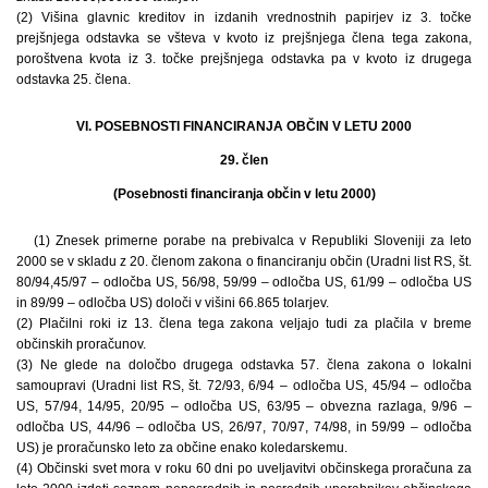
(2) Višina glavnic kreditov in izdanih vrednostnih papirjev iz 3. točke
prejšnjega odstavka se všteva v kvoto iz prejšnjega člena tega zakona,
poroštvena kvota iz 3. točke prejšnjega odstavka pa v kvoto iz drugega
odstavka 25. člena.
VI. POSEBNOSTI FINANCIRANJA OBČIN V LETU 2000
29. člen
(Posebnosti financiranja občin v letu 2000)
(1) Znesek primerne porabe na prebivalca v Republiki Sloveniji za leto
2000 se v skladu z 20. členom zakona o financiranju občin (Uradni list RS, št.
80/94,45/97 – odločba US, 56/98, 59/99 – odločba US, 61/99 – odločba US
in 89/99 – odločba US) določi v višini 66.865 tolarjev.
(2) Plačilni roki iz 13. člena tega zakona veljajo tudi za plačila v breme
občinskih proračunov.
(3) Ne glede na določbo drugega odstavka 57. člena zakona o lokalni
samoupravi (Uradni list RS, št. 72/93, 6/94 – odločba US, 45/94 – odločba
US, 57/94, 14/95, 20/95 – odločba US, 63/95 – obvezna razlaga, 9/96 –
odločba US, 44/96 – odločba US, 26/97, 70/97, 74/98, in 59/99 – odločba
US) je proračunsko leto za občine enako koledarskemu.
(4) Občinski svet mora v roku 60 dni po uveljavitvi občinskega proračuna za