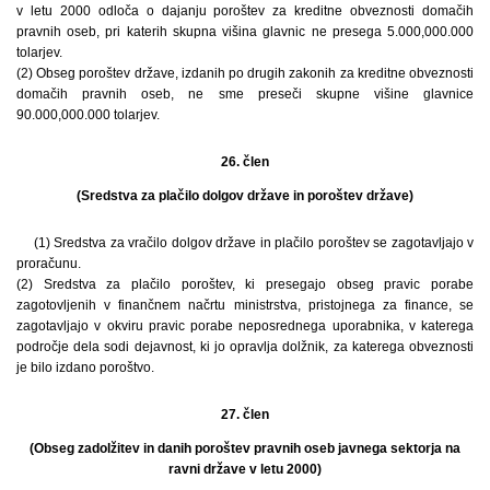
v letu 2000 odloča o dajanju poroštev za kreditne obveznosti domačih
pravnih oseb, pri katerih skupna višina glavnic ne presega 5.000,000.000
tolarjev.
(2) Obseg poroštev države, izdanih po drugih zakonih za kreditne obveznosti
domačih pravnih oseb, ne sme preseči skupne višine glavnice
90.000,000.000 tolarjev.
26. člen
(Sredstva za plačilo dolgov države in poroštev države)
(1) Sredstva za vračilo dolgov države in plačilo poroštev se zagotavljajo v
proračunu.
(2) Sredstva za plačilo poroštev, ki presegajo obseg pravic porabe
zagotovljenih v finančnem načrtu ministrstva, pristojnega za finance, se
zagotavljajo v okviru pravic porabe neposrednega uporabnika, v katerega
področje dela sodi dejavnost, ki jo opravlja dolžnik, za katerega obveznosti
je bilo izdano poroštvo.
27. člen
(Obseg zadolžitev in danih poroštev pravnih oseb javnega sektorja na
ravni države v letu 2000)