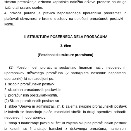
stvarno premoženje oziroma kapitalska naložba države prenese na drugo
fizično ali pravno osebo;
4. pravica porabe je pravica neposrednega uporabnika prevzemati in
plačevati obveznosti v breme sredstev na določeni proračunski postavki –
kontu.
II. STRUKTURA POSEBNEGA DELA PRORAČUNA
3. člen
(Posebnosti strukture proračuna)
(1) Posebni del proračuna sestavljajo finančni načrti neposrednih
uporabnikov državnega proračuna (v nadaljnjem besedilu: neposredni
uporabniki), ki so razdeljeni po:
1. sklopih proračunskih postavk,
2. skupinah proračunskih postavk in
3. proračunskih postavkah-kontih.
(2) Sklopi proračunskih postavk so:
1. sklop “Uprava in administracija“, ki zajema skupine proračunskih postavk
iz katerih se financirajo plače, materialni stroški in drugi operativni odhodki
neposrednih uporabnikov;
2. sklop “Financiranje javnih služb“, ki zajema skupine proračunskih postavk
iz katerih se financirajo transferi iz državnega proračuna, namenjeni