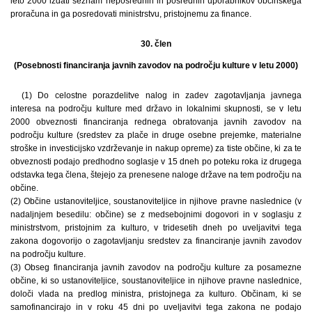
leto 2000 izdati seznam neposrednih in posrednih uporabnikov občinskega
proračuna in ga posredovati ministrstvu, pristojnemu za finance.
30. člen
(Posebnosti financiranja javnih zavodov na področju kulture v letu 2000)
(1) Do celostne porazdelitve nalog in zadev zagotavljanja javnega
interesa na področju kulture med državo in lokalnimi skupnosti, se v letu
2000 obveznosti financiranja rednega obratovanja javnih zavodov na
področju kulture (sredstev za plače in druge osebne prejemke, materialne
stroške in investicijsko vzdrževanje in nakup opreme) za tiste občine, ki za te
obveznosti podajo predhodno soglasje v 15 dneh po poteku roka iz drugega
odstavka tega člena, štejejo za prenesene naloge države na tem področju na
občine.
(2) Občine ustanoviteljice, soustanoviteljice in njihove pravne naslednice (v
nadaljnjem besedilu: občine) se z medsebojnimi dogovori in v soglasju z
ministrstvom, pristojnim za kulturo, v tridesetih dneh po uveljavitvi tega
zakona dogovorijo o zagotavljanju sredstev za financiranje javnih zavodov
na področju kulture.
(3) Obseg financiranja javnih zavodov na področju kulture za posamezne
občine, ki so ustanoviteljice, soustanoviteljice in njihove pravne naslednice,
določi vlada na predlog ministra, pristojnega za kulturo. Občinam, ki se
samofinancirajo in v roku 45 dni po uveljavitvi tega zakona ne podajo