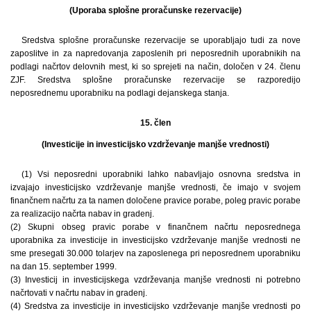
(Uporaba splošne proračunske rezervacije)
Sredstva splošne proračunske rezervacije se uporabljajo tudi za nove
zaposlitve in za napredovanja zaposlenih pri neposrednih uporabnikih na
podlagi načrtov delovnih mest, ki so sprejeti na način, določen v 24. členu
ZJF. Sredstva splošne proračunske rezervacije se razporedijo
neposrednemu uporabniku na podlagi dejanskega stanja.
15. člen
(Investicije in investicijsko vzdrževanje manjše vrednosti)
(1) Vsi neposredni uporabniki lahko nabavljajo osnovna sredstva in
izvajajo investicijsko vzdrževanje manjše vrednosti, če imajo v svojem
finančnem načrtu za ta namen določene pravice porabe, poleg pravic porabe
za realizacijo načrta nabav in gradenj.
(2) Skupni obseg pravic porabe v finančnem načrtu neposrednega
uporabnika za investicije in investicijsko vzdrževanje manjše vrednosti ne
sme presegati 30.000 tolarjev na zaposlenega pri neposrednem uporabniku
na dan 15. september 1999.
(3) Investicij in investicijskega vzdrževanja manjše vrednosti ni potrebno
načrtovati v načrtu nabav in gradenj.
(4) Sredstva za investicije in investicijsko vzdrževanje manjše vrednosti po