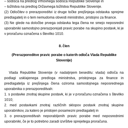
– sodišča na predlog Vrhovnega sodišča Republike Slovenije in
– tožilstva na predlog Državnega tožilstva Republike Slovenije.
(2) Odločitev o prerazporeditvi iz druge točke prejšnjega odstavka sprejme
predlagatelj in o tem nemudoma obvesti ministrstvo, pristojno za finance.
(3) Ne glede na določbe prvega odstavka tega člena ne smejo neposredni
uporabniki samostojno prerazporejati pravic porabe na skupino postavk, ki je
v proračunu označena s številko 1010.
8. člen
(Prerazporeditve pravic porabe o katerih odloča Vlada Republike
Slovenije)
Vlada Republike Slovenije (v nadaljnjem besedilu: vlada) odloča na
podlagi usklajenega predloga ministrstva, pristojnega za finance in
predlagatelja iz prejšnjega člena oziroma samostojnega neposrednega
uporabnika o prerazporeditvah:
1. s postavke znotraj skupine postavk, ki je v proračunu označena s številko
1010;
2. med postavkami znotraj različnih sklopov postavk znotraj skupine
uporabnikov, za katero je pristojen posamezni predlagatelj in
3. o prerazporeditvah neporabljenih pravic porabe med neposrednimi
uporabniki, če je to potrebno zaradi izvršitve sprejetega proračuna.