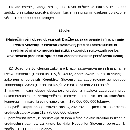
Pravne osebe javnega sektorja na ravni države se lahko v letu 2000
zadolžijo in izdajo poroštva drugim fizičnim in pravnim osebam do skupne
višine 100.000,000.000 tolarjev.
28. člen
(Največji možni obseg obveznosti Družbe za zavarovanje in financiranje
izvoza Slovenije iz naslova zavarovanj pred nekomercialnimi in
srednjeročnimi komercialnimi riziki, skupni obseg izvoznih poslov,
zavarovanih pred riziki sprememb vrednosti valut in poroštvena kvota)
(1) Skladno s 16. členom zakona o Družbi za zavarovanje in financiranje
izvoza Slovenije (Uradni list RS, št. 32/92, 37/95, 34/96, 31/97 in 99/99) in
zakonom o poroštvih Republike Slovenije za zadolževanje za potrebe
financiranja izvoza (Uradni list RS, št. 20/98) se za leto 2000 določi:
1. največji možni obseg obveznosti družbe iz naslova zavarovanj pred
nekomercialnimi in srednjeročnimi komercialnimi riziki ter kratkoročnimi
komercialnimi riziki, ki se ne tržijo v višini 175.000,000.000 tolarjev;
2. največji skupni obseg izvoznih poslov, zavarovanih pred riziki sprememb
vrednosti valut v višini 112.775,000.000 tolarjev in
3. poroštvena kvota, ki predstavlja skupno višino glavnic kreditov in izdanih
vrednostnih papirjev, za katere bo dala Republika Slovenije poroštva, ki
znaša 18.000,000.000 tolarjev.