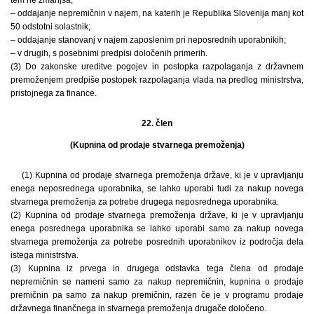
– oddajanje nepremičnin v najem, na katerih je Republika Slovenija manj kot
50 odstotni solastnik;
– oddajanje stanovanj v najem zaposlenim pri neposrednih uporabnikih;
– v drugih, s posebnimi predpisi določenih primerih.
(3) Do zakonske ureditve pogojev in postopka razpolaganja z državnem
premoženjem predpiše postopek razpolaganja vlada na predlog ministrstva,
pristojnega za finance.
22. člen
(Kupnina od prodaje stvarnega premoženja)
(1) Kupnina od prodaje stvarnega premoženja države, ki je v upravljanju
enega neposrednega uporabnika, se lahko uporabi tudi za nakup novega
stvarnega premoženja za potrebe drugega neposrednega uporabnika.
(2) Kupnina od prodaje stvarnega premoženja države, ki je v upravljanju
enega posrednega uporabnika se lahko uporabi samo za nakup novega
stvarnega premoženja za potrebe posrednih uporabnikov iz področja dela
istega ministrstva.
(3) Kupnina iz prvega in drugega odstavka tega člena od prodaje
nepremičnin se nameni samo za nakup nepremičnin, kupnina o prodaje
premičnin pa samo za nakup premičnin, razen če je v programu prodaje
državnega finančnega in stvarnega premoženja drugače določeno.