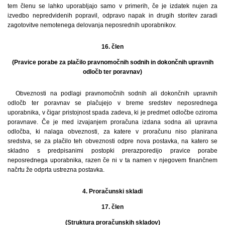
tem členu se lahko uporabljajo samo v primerih, če je izdatek nujen za
izvedbo nepredvidenih popravil, odpravo napak in drugih storitev zaradi
zagotovitve nemotenega delovanja neposrednih uporabnikov.
16. člen
(Pravice porabe za plačilo pravnomočnih sodnih in dokončnih upravnih
odločb ter poravnav)
Obveznosti na podlagi pravnomočnih sodnih ali dokončnih upravnih
odločb ter poravnav se plačujejo v breme sredstev neposrednega
uporabnika, v čigar pristojnost spada zadeva, ki je predmet odločbe oziroma
poravnave. Če je med izvajanjem proračuna izdana sodna ali upravna
odločba, ki nalaga obveznosti, za katere v proračunu niso planirana
sredstva, se za plačilo teh obveznosti odpre nova postavka, na katero se
skladno s predpisanimi postopki prerazporedijo pravice porabe
neposrednega uporabnika, razen če ni v ta namen v njegovem finančnem
načrtu že odprta ustrezna postavka.
4. Proračunski skladi
17. člen
(Struktura proračunskih skladov)