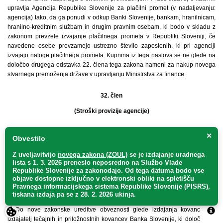
upravlja Agencija Republike Slovenije za plačilni promet (v nadaljevanju:
agencija) tako, da ga ponudi v odkup Banki Slovenije, bankam, hranilnicam,
hranilno-kreditnim službam in drugim pravnim osebam, ki bodo v skladu z
zakonom prevzele izvajanje plačilnega prometa v Republiki Sloveniji, če
navedene osebe prevzamejo ustrezno število zaposlenih, ki pri agenciji
izvajajo naloge plačilnega prometa. Kupnina iz tega naslova se ne glede na
določbo drugega odstavka 22. člena tega zakona nameni za nakup novega
stvarnega premoženja države v upravljanju Ministrstva za finance.
32. člen
(Stroški provizije agencije)
Ne glede na določbo petega odstavka 2. člena ZJF se stroški provizije
×
Obvestilo
agencije za opravljene storitve za državo v proračunu izkazujejo tako, da so
vplačani prihodki proračuna zmanjšani za stroške provizije.
Z uveljavitvijo
novega zakona (ZOUL)
se je
izdajanje uradnega
lista s 1. 3. 2026 preneslo
neposredno
na Službo Vlade
Republike Slovenije za zakonodajo
. Od tega datuma bodo vse
33. člen
objave dostopne izključno v elektronski obliki na spletišču
Pravnega informacijskega sistema Republike Slovenije (PISRS),
(Izdajatelj tečajnih in priložnostnih kovancev)
tiskana izdaja pa se z 28. 2. 2026 ukinja.
Do nove zakonske ureditve obveznosti glede izdajanja kovancev je
izdajatelj tečajnih in priložnostnih kovancev Banka Slovenije, ki določa tudi