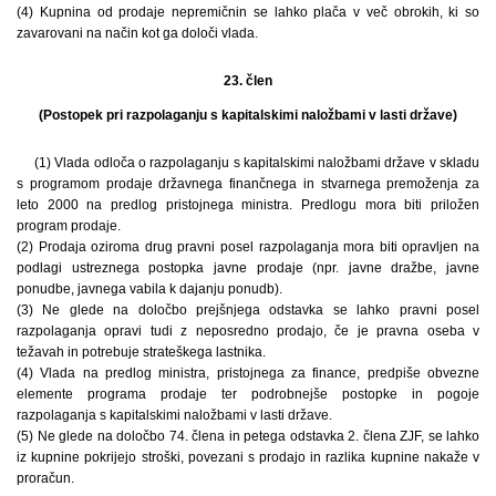
(4) Kupnina od prodaje nepremičnin se lahko plača v več obrokih, ki so
zavarovani na način kot ga določi vlada.
23. člen
(Postopek pri razpolaganju s kapitalskimi naložbami v lasti države)
(1) Vlada odloča o razpolaganju s kapitalskimi naložbami države v skladu
s programom prodaje državnega finančnega in stvarnega premoženja za
leto 2000 na predlog pristojnega ministra. Predlogu mora biti priložen
program prodaje.
(2) Prodaja oziroma drug pravni posel razpolaganja mora biti opravljen na
podlagi ustreznega postopka javne prodaje (npr. javne dražbe, javne
ponudbe, javnega vabila k dajanju ponudb).
(3) Ne glede na določbo prejšnjega odstavka se lahko pravni posel
razpolaganja opravi tudi z neposredno prodajo, če je pravna oseba v
težavah in potrebuje strateškega lastnika.
(4) Vlada na predlog ministra, pristojnega za finance, predpiše obvezne
elemente programa prodaje ter podrobnejše postopke in pogoje
razpolaganja s kapitalskimi naložbami v lasti države.
(5) Ne glede na določbo 74. člena in petega odstavka 2. člena ZJF, se lahko
iz kupnine pokrijejo stroški, povezani s prodajo in razlika kupnine nakaže v
proračun.