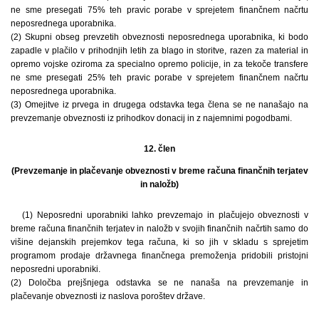
ne sme presegati 75% teh pravic porabe v sprejetem finančnem načrtu
neposrednega uporabnika.
(2) Skupni obseg prevzetih obveznosti neposrednega uporabnika, ki bodo
zapadle v plačilo v prihodnjih letih za blago in storitve, razen za material in
opremo vojske oziroma za specialno opremo policije, in za tekoče transfere
ne sme presegati 25% teh pravic porabe v sprejetem finančnem načrtu
neposrednega uporabnika.
(3) Omejitve iz prvega in drugega odstavka tega člena se ne nanašajo na
prevzemanje obveznosti iz prihodkov donacij in z najemnimi pogodbami.
12. člen
(Prevzemanje in plačevanje obveznosti v breme računa finančnih terjatev
in naložb)
(1) Neposredni uporabniki lahko prevzemajo in plačujejo obveznosti v
breme računa finančnih terjatev in naložb v svojih finančnih načrtih samo do
višine dejanskih prejemkov tega računa, ki so jih v skladu s sprejetim
programom prodaje državnega finančnega premoženja pridobili pristojni
neposredni uporabniki.
(2) Določba prejšnjega odstavka se ne nanaša na prevzemanje in
plačevanje obveznosti iz naslova poroštev države.