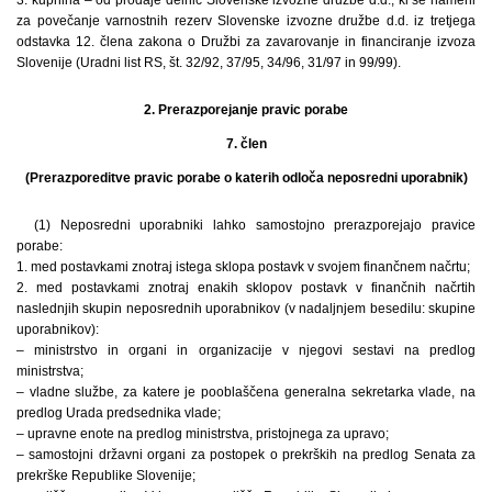
za povečanje varnostnih rezerv Slovenske izvozne družbe d.d. iz tretjega
odstavka 12. člena zakona o Družbi za zavarovanje in financiranje izvoza
Slovenije (Uradni list RS, št. 32/92, 37/95, 34/96, 31/97 in 99/99).
2. Prerazporejanje pravic porabe
7. člen
(Prerazporeditve pravic porabe o katerih odloča neposredni uporabnik)
(1) Neposredni uporabniki lahko samostojno prerazporejajo pravice
porabe:
1. med postavkami znotraj istega sklopa postavk v svojem finančnem načrtu;
2. med postavkami znotraj enakih sklopov postavk v finančnih načrtih
naslednjih skupin neposrednih uporabnikov (v nadaljnjem besedilu: skupine
uporabnikov):
– ministrstvo in organi in organizacije v njegovi sestavi na predlog
ministrstva;
– vladne službe, za katere je pooblaščena generalna sekretarka vlade, na
predlog Urada predsednika vlade;
– upravne enote na predlog ministrstva, pristojnega za upravo;
– samostojni državni organi za postopek o prekrških na predlog Senata za
prekrške Republike Slovenije;