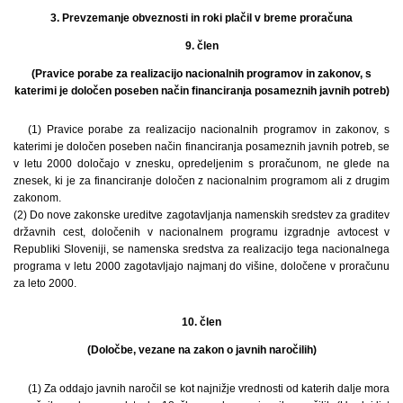
3. Prevzemanje obveznosti in roki plačil v breme proračuna
9. člen
(Pravice porabe za realizacijo nacionalnih programov in zakonov, s
katerimi je določen poseben način financiranja posameznih javnih potreb)
(1) Pravice porabe za realizacijo nacionalnih programov in zakonov, s
katerimi je določen poseben način financiranja posameznih javnih potreb, se
v letu 2000 določajo v znesku, opredeljenim s proračunom, ne glede na
znesek, ki je za financiranje določen z nacionalnim programom ali z drugim
zakonom.
(2) Do nove zakonske ureditve zagotavljanja namenskih sredstev za graditev
državnih cest, določenih v nacionalnem programu izgradnje avtocest v
Republiki Sloveniji, se namenska sredstva za realizacijo tega nacionalnega
programa v letu 2000 zagotavljajo najmanj do višine, določene v proračunu
za leto 2000.
10. člen
(Določbe, vezane na zakon o javnih naročilih)
(1) Za oddajo javnih naročil se kot najnižje vrednosti od katerih dalje mora