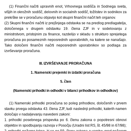
(1) Finančni načrti upravnih enot, Vrhovnega sodišča in Sodnega sveta,
višjih in okrožnih sodišč, delovnih in socialnih sodišč, tožilstev in sodnikov za
prekrške se v proračunu objavijo kot skupni finančni načrt teh organov.
(2) Skupni finančni načrti iz prejšnjega odstavka se na predlog predlagatelja,
določenega v drugem odstavku 19. člena ZJF in v sodelovanju z
ministrstvom, pristojnim za finance, razdelijo v skladu s strukturo sprejetega
proračuna po posameznih neposrednih uporabnikih, na katere se nanašajo.
Tako določeni finančni načrti neposrednih uporabnikov so podlaga za
izvrševanje proračuna.
III. IZVRŠEVANJE PRORAČUNA
1. Namenski prejemki in izdatki proračuna
5. člen
(Namenski prihodki in odhodki v bilanci prihodkov in odhodkov)
(1) Namenski prihodki proračuna so poleg prihodkov, določenih v prvem
stavku prvega odstavka 43. člena ZJF, tudi naslednji prihodki, katerih namen
določajo v nadaljevanju navedeni zakoni:
1. prihodki posebnega prispevka po 6. členu zakona o popotresni obnovi
objektov in spodbujanju razvoja v Posočju (Uradni list RS, št. 45/98 in 67/98);
2. prihodki požarne takse, ki so po 59. členu zakona o varstvu pred požarom