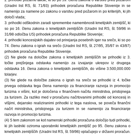
(Uradni list RS, št. 71/93) prihodek proračuna Republike Slovenije in se
namenijo za namene po zakonu o varstvu pred požarom in po kriterijih, ki jih
določi vlada;
3. prihodki odškodnin zaradi spremembe namembnosti kmetijskih zemljišč, ki
so po 16. členu zakona o kmetijskih zemljiščih (Uradni list RS, št. 59/96 in
31/98 odločba US) prihodek proračuna Republike Slovenije;
4. prihodki koncesijskih dajatev od prirejanja posebnih iger na srečo, ki so po
74. členu zakona o igrah na srečo (Uradni list RS, št. 27/95, 35/97 in 43/97)
prihodek proračuna Republike Slovenije.
(2) Ne glede na določbe zakona o kmetijskih zemljiščih se prihodki iz 3.
točke prejšnjega odstavka namenijo za izvajanje ukrepov iz drugega
odstavka 16. člena zakona o kmetijskih zemljiščih, do višine 3.500,000.000
tolarjev.
(3) Ne glede na določbe zakona o igrah na srečo se prihodki iz 4. točke
prvega odstavka tega člena namenijo za financiranje razvoja in promocijo
turizma v višini, kot je določena v finančnem načrtu ministrstva, pristojnega
za turizem. Za razliko med v proračunu načrtovanimi prihodki od koncesij in
višjimi, dejansko realiziranimi prihodki iz tega naslova, se poveča finančni
načrt ministrstva, pristojnega za turizem in se namenijo za financiranje
razvoja in promocijo turizma.
(4) S tem zakonom se kot namenski prihodki proračuna določijo tudi prihodki,
ki jih lastniki oziroma uporabniki kmetijskih zemljišč po 95. členu zakona o
kmetijskih zemljiščih (Uradni list RS, št. 59/96) vplačujejo v državni proračun.