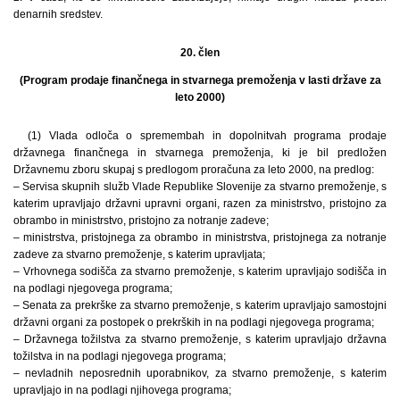
denarnih sredstev.
20. člen
(Program prodaje finančnega in stvarnega premoženja v lasti države za
leto 2000)
(1) Vlada odloča o spremembah in dopolnitvah programa prodaje
državnega finančnega in stvarnega premoženja, ki je bil predložen
Državnemu zboru skupaj s predlogom proračuna za leto 2000, na predlog:
– Servisa skupnih služb Vlade Republike Slovenije za stvarno premoženje, s
katerim upravljajo državni upravni organi, razen za ministrstvo, pristojno za
obrambo in ministrstvo, pristojno za notranje zadeve;
– ministrstva, pristojnega za obrambo in ministrstva, pristojnega za notranje
zadeve za stvarno premoženje, s katerim upravljata;
– Vrhovnega sodišča za stvarno premoženje, s katerim upravljajo sodišča in
na podlagi njegovega programa;
– Senata za prekrške za stvarno premoženje, s katerim upravljajo samostojni
državni organi za postopek o prekrških in na podlagi njegovega programa;
– Državnega tožilstva za stvarno premoženje, s katerim upravljajo državna
tožilstva in na podlagi njegovega programa;
– nevladnih neposrednih uporabnikov, za stvarno premoženje, s katerim
upravljajo in na podlagi njihovega programa;