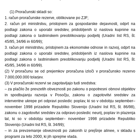
(1) Proračunski skladi so:
1. račun proračunske rezerve, oblikovane po ZJF;
2. račun pri ministrstvu, pristojnem za gospodarske dejavnosti, odprt na
podlagi zakona o uporabi sredstev, pridobljenih iz naslova kupnine na
podlagi zakona o lastninskem preoblikovanju podjetij (Uradni list RS, št.
45/95, 34/96 in 60/99);
3. račun pri ministrstvu, pristojnem za ekonomske odnose in razvoj, odprt na
podlagi zakona o uporabi sredstev, pridobljenih iz naslova kupnine na
podlagi zakona o lastninskem preoblikovanju podjetij (Uradni list RS, št.
45/95, 34/96 in 60/99).
(2) V proračunu se od prejemkov proračuna izloči v proračunsko rezervo
7.000,000.000 tolarjev.
(3) V proračunski rezervi se zagotavljajo tudi sredstva:
– za plačilo že prevzetih obveznosti po zakonu o popotresni obnovi objektov
in spodbujanju razvoja v Posočju, zakonu o zagotovitvi sredstev za
interventne ukrepe pri odpravi posledic poplav, ki so v obdobju september–
november 1998 prizadele Republiko Slovenijo (Uradni list RS, št. 86/98),
zakonu o zagotovitvi sredstev za odpravo posledic neurij, poplav in plazenja
tal, ki so v obdobju september– november 1998 prizadele Republiko
Slovenijo (Uradni list RS, št. 34/99);
– in za prevzemanje obveznosti po zakonih iz prejšnje alinee, v skladu s
programi za leto 2000, ki jih sprejme vlada.