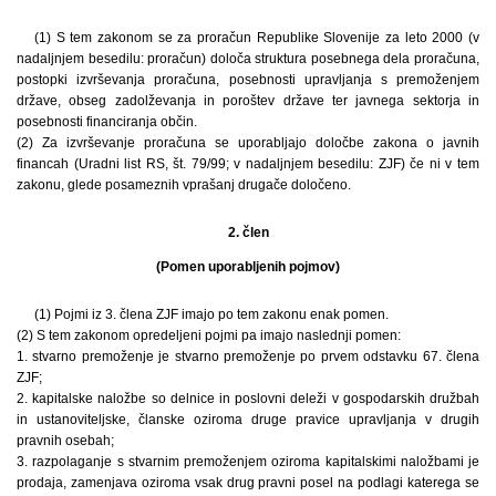
(1) S tem zakonom se za proračun Republike Slovenije za leto 2000 (v
nadaljnjem besedilu: proračun) določa struktura posebnega dela proračuna,
postopki izvrševanja proračuna, posebnosti upravljanja s premoženjem
države, obseg zadolževanja in poroštev države ter javnega sektorja in
posebnosti financiranja občin.
(2) Za izvrševanje proračuna se uporabljajo določbe zakona o javnih
financah (Uradni list RS, št. 79/99; v nadaljnjem besedilu: ZJF) če ni v tem
zakonu, glede posameznih vprašanj drugače določeno.
2. člen
(Pomen uporabljenih pojmov)
(1) Pojmi iz 3. člena ZJF imajo po tem zakonu enak pomen.
(2) S tem zakonom opredeljeni pojmi pa imajo naslednji pomen:
1. stvarno premoženje je stvarno premoženje po prvem odstavku 67. člena
ZJF;
2. kapitalske naložbe so delnice in poslovni deleži v gospodarskih družbah
in ustanoviteljske, članske oziroma druge pravice upravljanja v drugih
pravnih osebah;
3. razpolaganje s stvarnim premoženjem oziroma kapitalskimi naložbami je
prodaja, zamenjava oziroma vsak drug pravni posel na podlagi katerega se