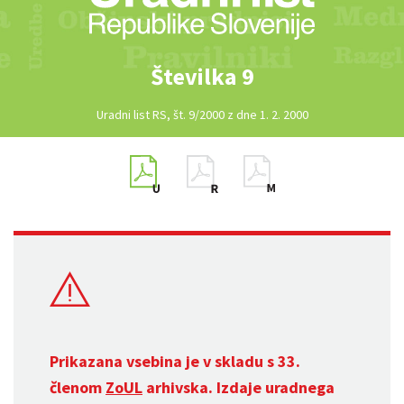
Številka 9
Uradni list RS, št. 9/2000 z dne 1. 2. 2000
Prikazana vsebina je v skladu s 33.
členom
ZoUL
arhivska. Izdaje uradnega