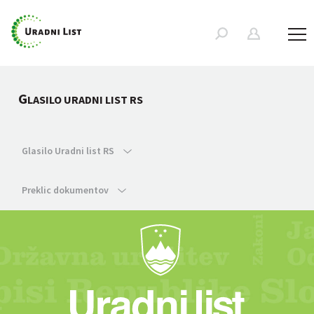
G
LASILO URADNI LIST RS
Glasilo Uradni list RS
Preklic dokumentov