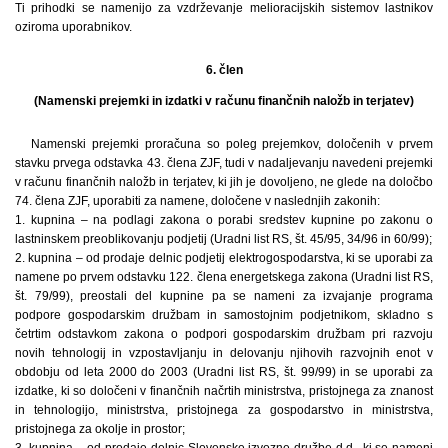
Ti prihodki se namenijo za vzdrževanje melioracijskih sistemov lastnikov
oziroma uporabnikov.
6. člen
(Namenski prejemki in izdatki v računu finančnih naložb in terjatev)
Namenski prejemki proračuna so poleg prejemkov, določenih v prvem
stavku prvega odstavka 43. člena ZJF, tudi v nadaljevanju navedeni prejemki
v računu finančnih naložb in terjatev, ki jih je dovoljeno, ne glede na določbo
74. člena ZJF, uporabiti za namene, določene v naslednjih zakonih:
1. kupnina – na podlagi zakona o porabi sredstev kupnine po zakonu o
lastninskem preoblikovanju podjetij (Uradni list RS, št. 45/95, 34/96 in 60/99);
2. kupnina – od prodaje delnic podjetij elektrogospodarstva, ki se uporabi za
namene po prvem odstavku 122. člena energetskega zakona (Uradni list RS,
št. 79/99), preostali del kupnine pa se nameni za izvajanje programa
podpore gospodarskim družbam in samostojnim podjetnikom, skladno s
četrtim odstavkom zakona o podpori gospodarskim družbam pri razvoju
novih tehnologij in vzpostavljanju in delovanju njihovih razvojnih enot v
obdobju od leta 2000 do 2003 (Uradni list RS, št. 99/99) in se uporabi za
izdatke, ki so določeni v finančnih načrtih ministrstva, pristojnega za znanost
in tehnologijo, ministrstva, pristojnega za gospodarstvo in ministrstva,
pristojnega za okolje in prostor;
3. kupnina – od prodaje delnic Slovenske izvozne družbe d.d., ki se nameni