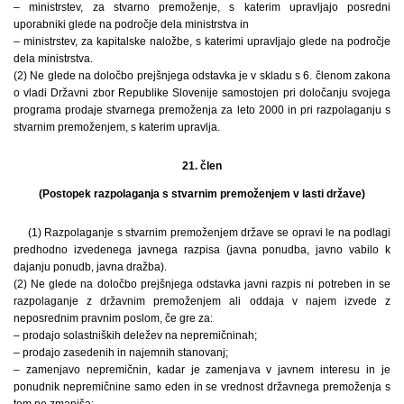
– ministrstev, za stvarno premoženje, s katerim upravljajo posredni
uporabniki glede na področje dela ministrstva in
– ministrstev, za kapitalske naložbe, s katerimi upravljajo glede na področje
dela ministrstva.
(2) Ne glede na določbo prejšnjega odstavka je v skladu s 6. členom zakona
o vladi Državni zbor Republike Slovenije samostojen pri določanju svojega
programa prodaje stvarnega premoženja za leto 2000 in pri razpolaganju s
stvarnim premoženjem, s katerim upravlja.
21. člen
(Postopek razpolaganja s stvarnim premoženjem v lasti države)
(1) Razpolaganje s stvarnim premoženjem države se opravi le na podlagi
predhodno izvedenega javnega razpisa (javna ponudba, javno vabilo k
dajanju ponudb, javna dražba).
(2) Ne glede na določbo prejšnjega odstavka javni razpis ni potreben in se
razpolaganje z državnim premoženjem ali oddaja v najem izvede z
neposrednim pravnim poslom, če gre za:
– prodajo solastniških deležev na nepremičninah;
– prodajo zasedenih in najemnih stanovanj;
– zamenjavo nepremičnin, kadar je zamenjava v javnem interesu in je
ponudnik nepremičnine samo eden in se vrednost državnega premoženja s
tem ne zmanjša;