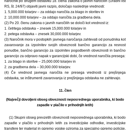
naročnik po drugem odstavku 18. člena zakona o javnih naročilih (Uradni list
RS, št. 24/97) objaviti javni razpis, določajo naslednje vrednosti:
1. 5,000.000 tolarjev – za oddajo naročila za blago in storitev in
2. 10,000.000 tolarjev – za oddajo naročila za gradbena dela.
(2) Po 20. členu zakona o javnih naročilih se določi kot vrednost iz:
1. četrtega odstavka – znesek 15,000.000 tolarjev in
2. petega odstavka – znesek 30,000.000 tolarjev.
(3) Naročnik mora v postopkih javnega naročanja zahtevati od ponudnika kot
zavarovanje za izpolnitev svojih obveznosti bančno garancijo za resnost
ponudbe, bančno garancijo za izpolnitev pogodbenih obveznosti in bančno
garancijo za odpravo napak v garancijski dobi, če vrednost naročila presega:
1. za blago in storitve – 25,000.000 tolarjev in
2. za gradbena dela – 30,000.000 tolarjev.
(4) Če vrednost javnega naročila ne presega vrednosti iz prejšnjega
odstavka, se inštrumenti zavarovanja iz prejšnjega odstavka ne zahtevajo.
11. člen
(Največji dovoljeni obseg obveznosti neposrednega uporabnika, ki bodo
zapadle v plačilo v prihodnjih letih)
(1) Skupni obseg prevzetih obveznosti neposrednega uporabnika, ki bodo
zapadle v plačilo v prihodnjih letih za investicijske odhodke, investicijske
transfere ter material in opremo vojske oziroma za specialno opremo policije,