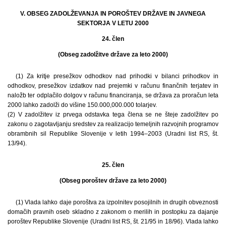
V. OBSEG ZADOLŽEVANJA IN POROŠTEV DRŽAVE IN JAVNEGA
SEKTORJA V LETU 2000
24. člen
(Obseg zadolžitve države za leto 2000)
(1) Za kritje presežkov odhodkov nad prihodki v bilanci prihodkov in
odhodkov, presežkov izdatkov nad prejemki v računu finančnih terjatev in
naložb ter odplačilo dolgov v računu financiranja, se država za proračun leta
2000 lahko zadolži do višine 150.000,000.000 tolarjev.
(2) V zadolžitev iz prvega odstavka tega člena se ne šteje zadolžitev po
zakonu o zagotavljanju sredstev za realizacijo temeljnih razvojnih programov
obrambnih sil Republike Slovenije v letih 1994–2003 (Uradni list RS, št.
13/94).
25. člen
(Obseg poroštev države za leto 2000)
(1) Vlada lahko daje poroštva za izpolnitev posojilnih in drugih obveznosti
domačih pravnih oseb skladno z zakonom o merilih in postopku za dajanje
poroštev Republike Slovenije (Uradni list RS, št. 21/95 in 18/96). Vlada lahko