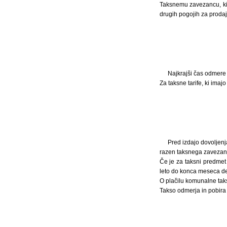
Taksnemu zavezancu, ki 
drugih pogojih za prodaj
Najkrajši čas odmere 
Za taksne tarife, ki imaj
Pred izdajo dovoljenj
razen taksnega zavezanca
Če je za taksni predme
leto do konca meseca de
O plačilu komunalne tak
Takso odmerja in pobira