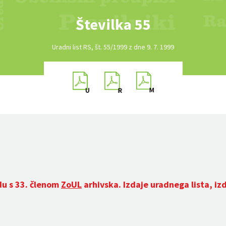
Številka 55
Uradni list RS, št. 55/1999 z dne 9. 7. 1999
du s 33. členom
ZoUL
arhivska. Izdaje uradnega lista, iz