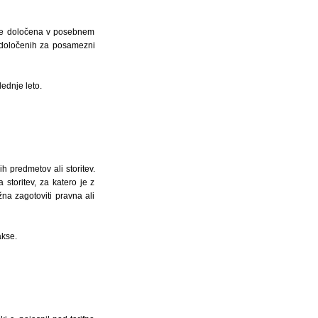
 je določena v posebnem
k, določenih za posamezni
ednje leto.
h predmetov ali storitev.
 storitev, za katero je z
žna zagotoviti pravna ali
akse.