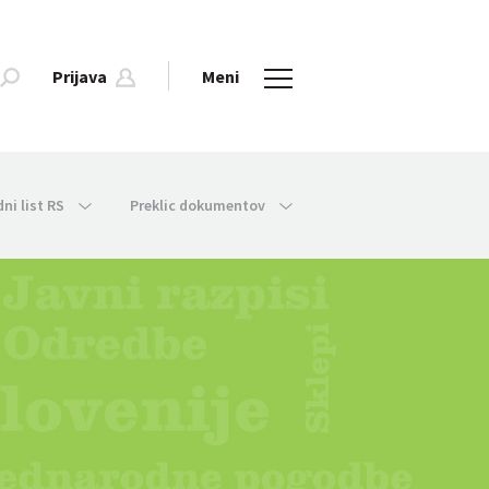
Prijava
Meni
dni list RS
Preklic dokumentov