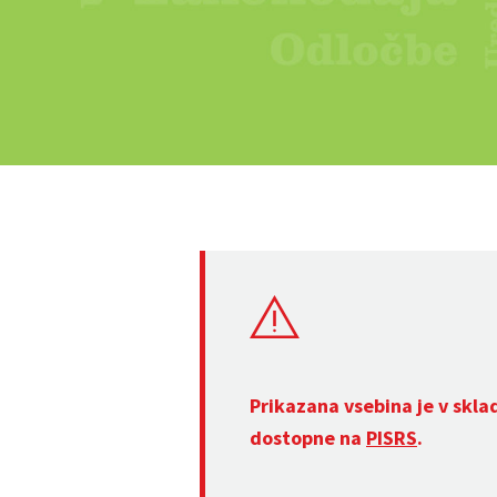
Prikazana vsebina je v skla
dostopne na
PISRS
.