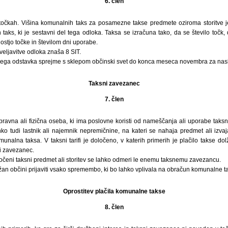
6. člen
 točkah. Višina komunalnih taks za posamezne takse predmete oziroma storitve
 taks, ki je sestavni del tega odloka. Taksa se izračuna tako, da se število toč
stjo točke in številom dni uporabe.
eljavitve odloka znaša 8 SIT.
njega odstavka sprejme s sklepom občinski svet do konca meseca novembra za nasl
Taksni zavezanec
7. člen
ravna ali fizična oseba, ki ima poslovne koristi od nameščanja ali uporabe taksni
o tudi lastnik ali najemnik nepremičnine, na kateri se nahaja predmet ali izvaja
alna taksa. V taksni tarifi je določeno, v katerih primerih je plačilo takse dol
ni zavezanec.
čeni taksni predmet ali storitev se lahko odmeri le enemu taksnemu zavezancu.
an občini prijaviti vsako spremembo, ki bo lahko vplivala na obračun komunalne t
Oprostitev plačila komunalne takse
8. člen