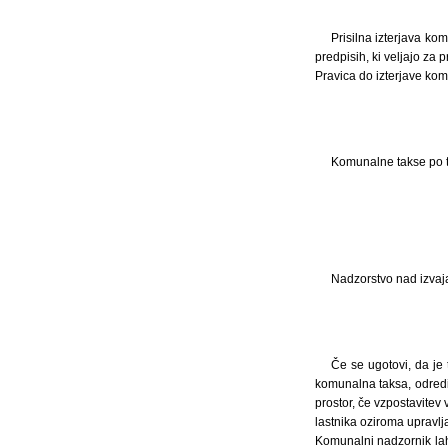
Prisilna izterjava ko
predpisih, ki veljajo za
Pravica do izterjave kom
Komunalne takse po t
Nadzorstvo nad izvaj
Če se ugotovi, da je
komunalna taksa, odredi
prostor, če vzpostavitev
lastnika oziroma upravlj
Komunalni nadzornik lahk