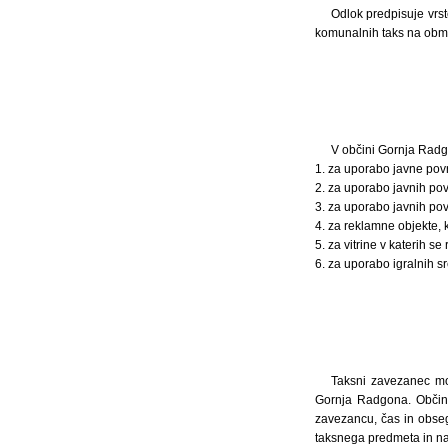
Odlok predpisuje vrst
komunalnih taks na obm
V občini Gornja Radg
1. za uporabo javne površ
2. za uporabo javnih povr
3. za uporabo javnih po
4. za reklamne objekte, k
5. za vitrine v katerih s
6. za uporabo igralnih sr
Taksni zavezanec mo
Gornja Radgona. Občins
zavezancu, čas in obseg
taksnega predmeta in n