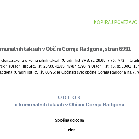
KOPIRAJ POVEZAVO
munalnih taksah v Občini Gornja Radgona, stran 6991.
. člena zakona o komunalnih taksah (Uradni list SRS, št. 29/65, 7/70, 7/72 in Uradni 
kih (Uradni list SRS, št. 25/83, 42/85, 47/87, 5/90 in Uradni list RS, št. 10/91, 13
dgona (Uradni list RS, št. 60/95) je Občinski svet občine Gornja Radgona na 7. r
O D L O K
o komunalnih taksah v Občini Gornja Radgona
Splošna določba
1. člen