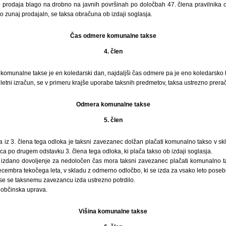
prodaja blago na drobno na javnih površinah po določbah 47. člena pravilnika o
o zunaj prodajaln, se taksa obračuna ob izdaji soglasja.
Čas odmere komunalne takse
4. člen
komunalne takse je en koledarski dan, najdaljši čas odmere pa je eno koledarsko l
o letni izračun, se v primeru krajše uporabe taksnih predmetov, taksa ustrezno prera
Odmera komunalne takse
5. člen
a iz 3. člena tega odloka je taksni zavezanec dolžan plačati komunalno takso v s
 po drugem odstavku 3. člena tega odloka, ki plača takso ob izdaji soglasja.
t izdano dovoljenje za nedoločen čas mora taksni zavezanec plačati komunalno t
cembra tekočega leta, v skladu z odmerno odločbo, ki se izda za vsako leto poseb
se se taksnemu zavezancu izda ustrezno potrdilo.
 občinska uprava.
Višina komunalne takse