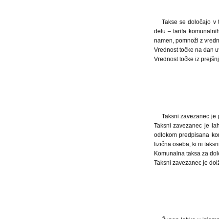
Takse se določajo v
delu – tarifa komunalnih
namen, pomnoži z vredno
Vrednost točke na dan uv
Vrednost točke iz prejš
Taksni zavezanec je p
Taksni zavezanec je lahk
odlokom predpisana komun
fizična oseba, ki ni taks
Komunalna taksa za dolo
Taksni zavezanec je dolž