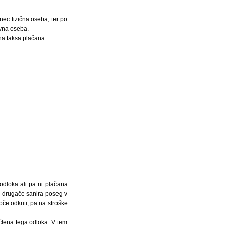
nec fizična oseba, ter po
avna oseba.
na taksa plačana.
odloka ali pa ni plačana
i drugače sanira poseg v
če odkriti, pa na stroške
 člena tega odloka. V tem