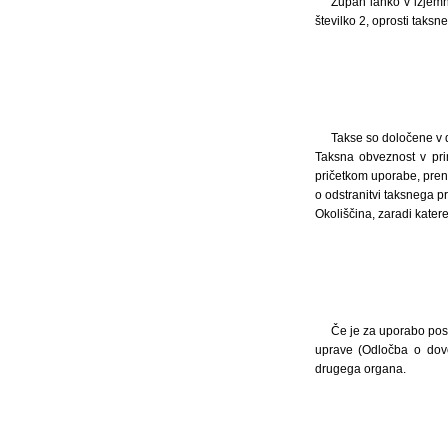
Župan lahko v izjemni
številko 2, oprosti taksn
Takse so določene v d
Taksna obveznost v pri
pričetkom uporabe, pre
o odstranitvi taksnega 
Okoliščina, zaradi kate
Če je za uporabo po
uprave (Odločba o dovo
drugega organa.