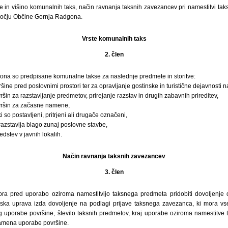
e in višino komunalnih taks, način ravnanja taksnih zavezancev pri namestitvi tak
očju Občine Gornja Radgona.
Vrste komunalnih taks
2. člen
ona so predpisane komunalne takse za naslednje predmete in storitve:
ine pred poslovnimi prostori ter za opravljanje gostinske in turistične dejavnosti n
šin za razstavljanje predmetov, prirejanje razstav in drugih zabavnih prireditev,
vršin za začasne namene,
i so postavljeni, pritrjeni ali drugače označeni,
e razstavlja blago zunaj poslovne stavbe,
edstev v javnih lokalih.
Način ravnanja taksnih zavezancev
3. člen
ra pred uporabo oziroma namestitvijo taksnega predmeta pridobiti dovoljenje
ka uprava izda dovoljenje na podlagi prijave taksnega zavezanca, ki mora vseb
 uporabe površine, število taksnih predmetov, kraj uporabe oziroma namestitve
amena uporabe površine.