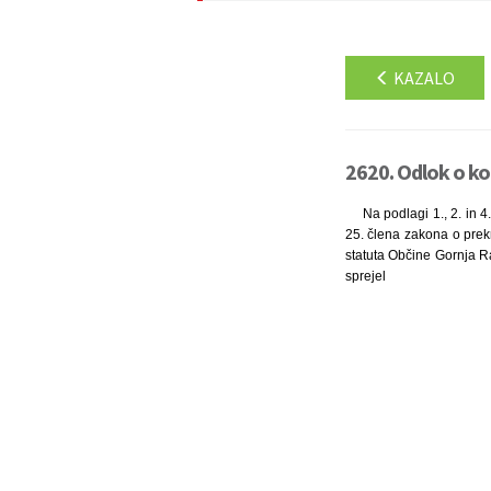
KAZALO
2620. Odlok o ko
Na podlagi 1., 2. in 4
25. člena zakona o prekrš
statuta Občine Gornja Ra
sprejel