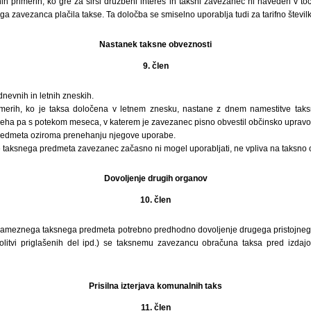
h primerih, ko gre za širši družbeni interes in taksni zavezanec ni naveden v točk
ega zavezanca plačila takse. Ta določba se smiselno uporablja tudi za tarifno številk
Nastanek taksne obveznosti
9. člen
nevnih in letnih zneskih.
merih, ko je taksa določena v letnem znesku, nastane z dnem namestitve ta
neha pa s potekom meseca, v katerem je zavezanec pisno obvestil občinsko uprav
predmeta oziroma prenehanju njegove uporabe.
re taksnega predmeta zavezanec začasno ni mogel uporabljati, ne vpliva na taksno 
Dovoljenje drugih organov
10. člen
sameznega taksnega predmeta potrebno predhodno dovoljenje drugega pristojneg
litvi priglašenih del ipd.) se taksnemu zavezancu obračuna taksa pred izda
Prisilna izterjava komunalnih taks
11. člen