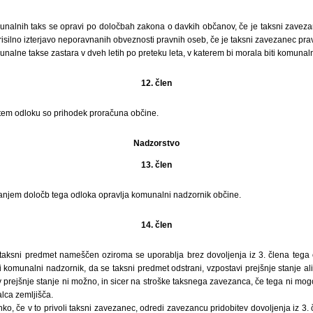
munalnih taks se opravi po določbah zakona o davkih občanov, če je taksni zaveza
 prisilno izterjavo neporavnanih obveznosti pravnih oseb, če je taksni zavezanec pr
unalne takse zastara v dveh letih po preteku leta, v katerem bi morala biti komunal
12. člen
em odloku so prihodek proračuna občine.
Nadzorstvo
13. člen
anjem določb tega odloka opravlja komunalni nadzornik občine.
14. člen
 taksni predmet nameščen oziroma se uporablja brez dovoljenja iz 3. člena tega 
 komunalni nadzornik, da se taksni predmet odstrani, vzpostavi prejšnje stanje al
 v prejšnje stanje ni možno, in sicer na stroške taksnega zavezanca, če tega ni mogo
alca zemljišča.
o, če v to privoli taksni zavezanec, odredi zavezancu pridobitev dovoljenja iz 3.