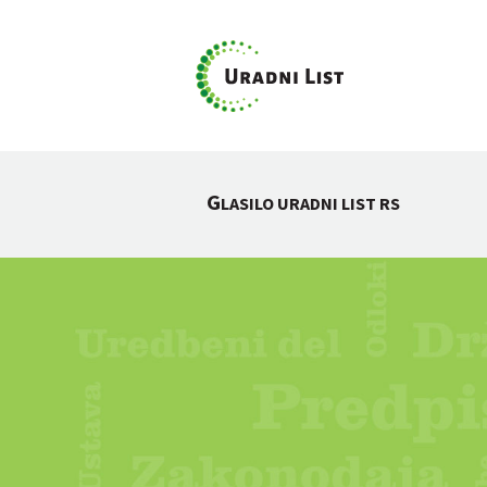
G
LASILO URADNI LIST RS