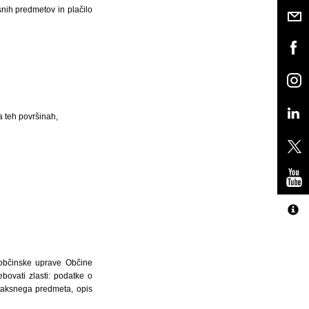
snih predmetov in plačilo
a teh površinah,
 občinske uprave Občine
ovati zlasti: podatke o
 taksnega predmeta, opis