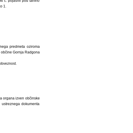
i c. pojasnil pod tarifno
o 1.
ksnega predmeta oziroma
o občine Gornja Radgona
obveznost.
a organa izven občinske
jo ustreznega dokumenta