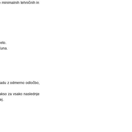
 minimalnih tehničnih in
eto.
čuna.
kladu z odmerno odločbo,
akso za vsako naslednje
ej.