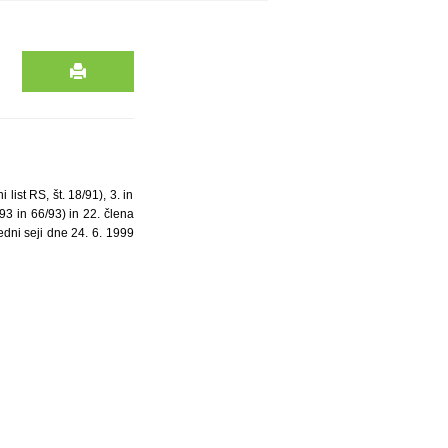
list RS, št. 18/91), 3. in
/93 in 66/93) in 22. člena
edni seji dne 24. 6. 1999